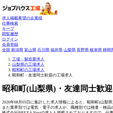
求人掲載希望の企業様
仕事検索
キープ
閲覧履歴
ログイン
会員登録
全国
新潟県
富山県
石川県
福井県
山梨県
長野県
岐阜県
静岡
工場・製造業求人
山梨県の工場求人
昭和町の工場求人
昭和町・友達同士歓迎の工場求人
昭和町(山梨県)・友達同士歓迎
2026年08月05日に集計した求人情報によると、昭和町(山梨
また業界別では電気・電子の求人が、職種別では検査・検品
株式会社BREXA Nextの求人も掲載されておりますので、