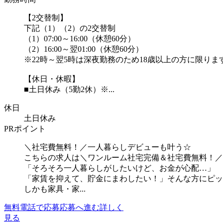
【2交替制】
下記（1）（2）の2交替制
（1）07:00～16:00（休憩60分）
（2）16:00～翌01:00（休憩60分）
※22時～翌5時は深夜勤務のため18歳以上の方に限りま
【休日・休暇】
■土日休み（5勤2休）※...
休日
土日休み
PRポイント
＼社宅費無料！／一人暮らしデビューも叶う☆
こちらの求人は＼ワンルーム社宅完備＆社宅費無料！／
「そろそろ一人暮らしがしたいけど、お金が心配…」
「家賃を抑えて、貯金にまわしたい！」そんな方にピッ
しかも家具・家...
無料電話で応募
応募へ進む
詳しく
見る