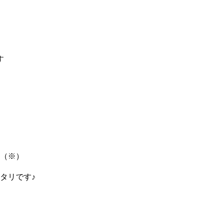
す
（※）
タリです♪