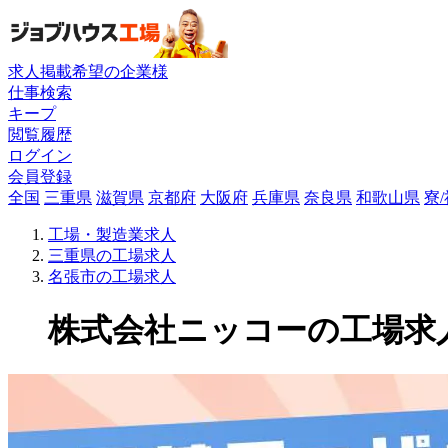
求人掲載希望の企業様
仕事検索
キープ
閲覧履歴
ログイン
会員登録
全国
三重県
滋賀県
京都府
大阪府
兵庫県
奈良県
和歌山県
寮
工場・製造業求人
三重県の工場求人
名張市の工場求人
株式会社ニッコーの工場求人(1