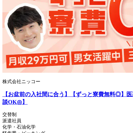
株式会社ニッコー
【お盆前の入社間に合う】【ずっと寮費無料◎】医薬
談OK◎】
交替制
派遣社員
化学・石油化学