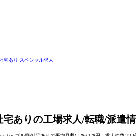
/社宅あり
スペシャル求人
社宅ありの工場求人/転職/派遣
)・カップル寮/社宅ありの平均月収は286,178円、求人件数は1