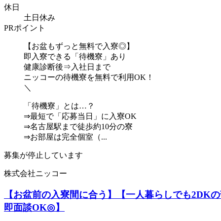
休日
土日休み
PRポイント
【お盆もずっと無料で入寮◎】
即入寮できる「待機寮」あり
健康診断後⇒入社日まで
ニッコーの待機寮を無料で利用OK！
＼
「待機寮」とは…？
⇒最短で「応募当日」に入寮OK
⇒名古屋駅まで徒歩約10分の寮
⇒お部屋は完全個室（...
募集が停止しています
株式会社ニッコー
【お盆前の入寮間に合う】【一人暮らしでも2DK
即面談OK◎】