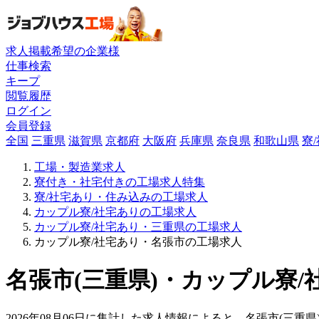
求人掲載希望の企業様
仕事検索
キープ
閲覧履歴
ログイン
会員登録
全国
三重県
滋賀県
京都府
大阪府
兵庫県
奈良県
和歌山県
寮
工場・製造業求人
寮付き・社宅付きの工場求人特集
寮/社宅あり・住み込みの工場求人
カップル寮/社宅ありの工場求人
カップル寮/社宅あり・三重県の工場求人
カップル寮/社宅あり・名張市の工場求人
名張市(三重県)・カップル寮/
2026年08月06日に集計した求人情報によると、名張市(三重県