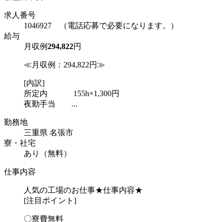
求人番号
1046927 （電話応募で必要になります。）
給与
月収例
294,822
円
≪月収例：294,822円≫
[内訳]
所定内 155h×1,300円
夜勤手当 ...
勤務地
三重県 名張市
寮・社宅
あり（無料）
仕事内容
人気の工場のお仕事★仕事内容★
[注目ポイント]
〇寮費無料