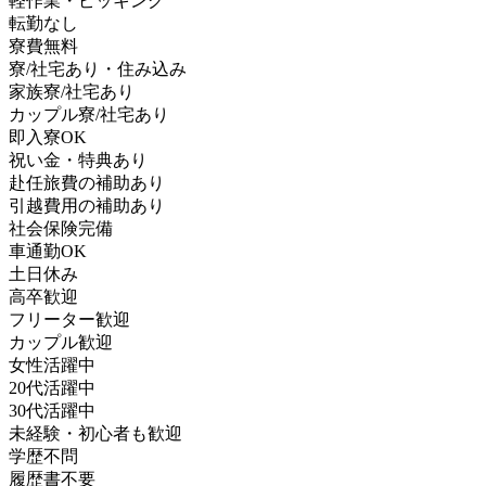
軽作業・ピッキング
転勤なし
寮費無料
寮/社宅あり・住み込み
家族寮/社宅あり
カップル寮/社宅あり
即入寮OK
祝い金・特典あり
赴任旅費の補助あり
引越費用の補助あり
社会保険完備
車通勤OK
土日休み
高卒歓迎
フリーター歓迎
カップル歓迎
女性活躍中
20代活躍中
30代活躍中
未経験・初心者も歓迎
学歴不問
履歴書不要