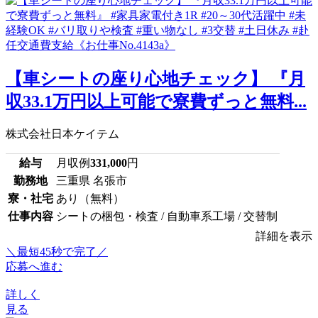
【車シートの座り心地チェック】 『月
収33.1万円以上可能で寮費ずっと無料...
株式会社日本ケイテム
給与
月収例
331,000
円
勤務地
三重県 名張市
寮・社宅
あり（無料）
仕事内容
シートの梱包・検査 / 自動車系工場 / 交替制
詳細を表示
＼最短45秒で完了／
応募へ進む
詳しく
見る