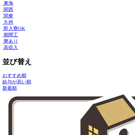
東海
関西
関東
九州
即入寮OK
期間工
寮あり
高収入
並び替え
おすすめ順
給与が高い順
新着順