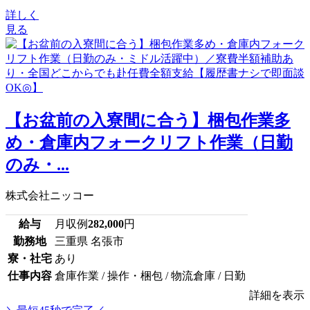
詳しく
見る
【お盆前の入寮間に合う】梱包作業多
め・倉庫内フォークリフト作業（日勤
のみ・...
株式会社ニッコー
給与
月収例
282,000
円
勤務地
三重県 名張市
寮・社宅
あり
仕事内容
倉庫作業 / 操作・梱包 / 物流倉庫 / 日勤
詳細を表示