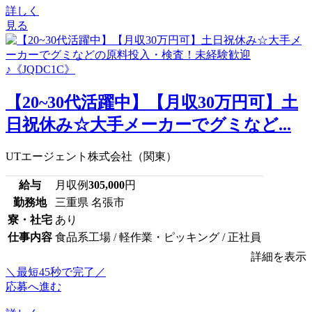
詳しく
見る
【20~30代活躍中】【月収30万円可】土
日祝休み☆大手メーカーでグミなど...
UTエージェント株式会社（関東）
給与
月収例
305,000
円
勤務地
三重県 名張市
寮・社宅
あり
仕事内容
食品系工場 / 軽作業・ピッキング / 正社員
詳細を表示
＼最短45秒で完了／
応募へ進む