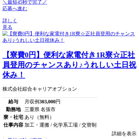
＼最短45秒で完了／
応募へ進む
詳しく
見る
【寮費0円】便利な家電付き1R寮☆正社
員登用のチャンスあり♪うれしい土日祝
休み！
株式会社綜合キャリアオプション
給与
月収例
303,000
円
勤務地
三重県 名張市
寮・社宅
あり（無料）
仕事内容
加工・運搬 / 化学系工場 / 交替制
詳細を表示