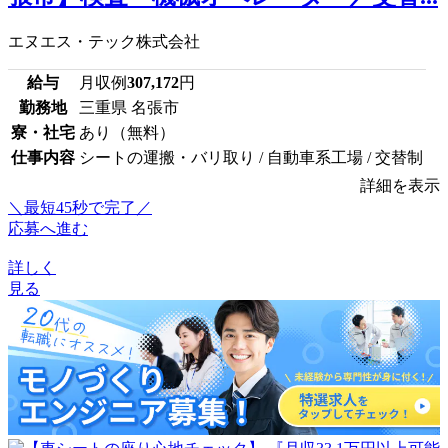
エヌエス・テック株式会社
給与
月収例
307,172
円
勤務地
三重県 名張市
寮・社宅
あり（無料）
仕事内容
シートの運搬・バリ取り / 自動車系工場 / 交替制
詳細を表示
＼最短45秒で完了／
応募へ進む
詳しく
見る