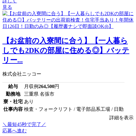
詳しく
見る
【お盆前の入寮間に合う】【一人暮ら
しでも2DKの部屋に住める◎】バッテ
リー...
株式会社ニッコー
給与
月収例
264,500
円
勤務地
三重県 名張市
寮・社宅
あり
仕事内容
検査・フォークリフト / 電子部品系工場 / 日勤
詳細を表示
＼最短45秒で完了／
応募へ進む