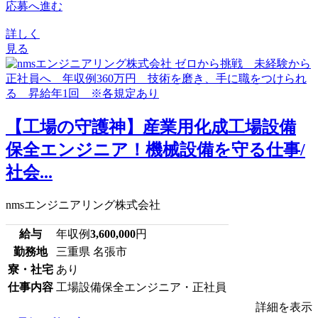
応募へ進む
詳しく
見る
【工場の守護神】産業用化成工場設備
保全エンジニア！機械設備を守る仕事/
社会...
nmsエンジニアリング株式会社
給与
年収例
3,600,000
円
勤務地
三重県 名張市
寮・社宅
あり
仕事内容
工場設備保全エンジニア・正社員
詳細を表示