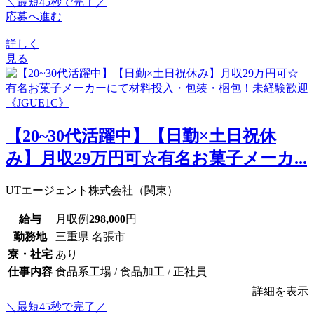
＼最短45秒で完了／
応募へ進む
詳しく
見る
【20~30代活躍中】【日勤×土日祝休
み】月収29万円可☆有名お菓子メーカ...
UTエージェント株式会社（関東）
給与
月収例
298,000
円
勤務地
三重県 名張市
寮・社宅
あり
仕事内容
食品系工場 / 食品加工 / 正社員
詳細を表示
＼最短45秒で完了／