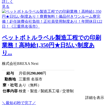
詳しく
見る
ペットボトルラベル製造工程での印刷
業務！高時給1,350円★日払い制度あ
り...
株式会社BREXA Next
給与
月収例
290,000
円
勤務地
三重県 名張市
寮・社宅
あり（無料）
仕事内容
検査・製造 / 製紙系工場 / 交替制
詳細を表示
＼最短45秒で完了／