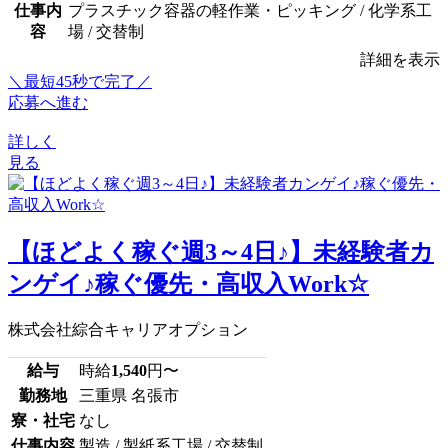
仕事内
プラスチック容器の軽作業・ピッキング / 化学系工
容
場 / 交替制
詳細を表示
＼最短45秒で完了／
応募へ進む
詳しく
見る
【ほどよく稼ぐ週3～4日♪】未経験者カ
ンゲイ♪稼ぐ優先・高収入Work☆
株式会社綜合キャリアオプション
給与
時給
1,540
円〜
勤務地
三重県 名張市
寮・社宅
なし
仕事内容
製造 / 製紙系工場 / 交替制