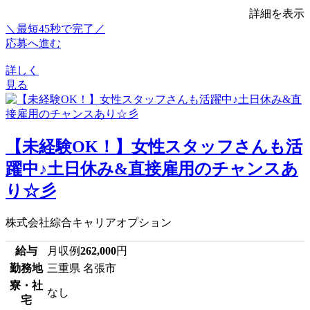
詳細を表示
＼最短45秒で完了／
応募へ進む
詳しく
見る
【未経験OK！】女性スタッフさんも活
躍中♪土日休み&直接雇用のチャンスあ
り☆彡
株式会社綜合キャリアオプション
給与
月収例
262,000
円
勤務地
三重県 名張市
寮・社
なし
宅