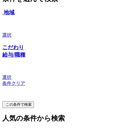
地域
選択
こだわり
給与/職種
選択
条件クリア
この条件で検索
人気の条件から検索