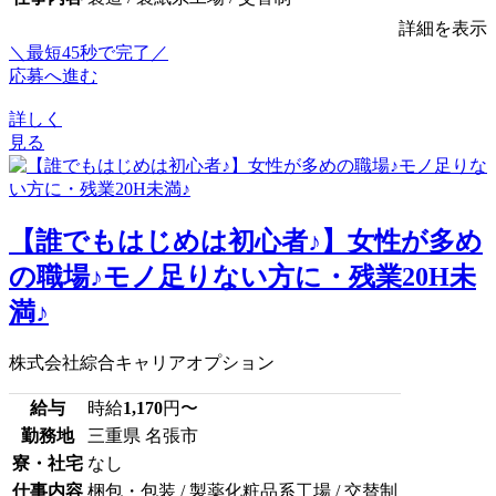
詳細を表示
＼最短45秒で完了／
応募へ進む
詳しく
見る
【誰でもはじめは初心者♪】女性が多め
の職場♪モノ足りない方に・残業20H未
満♪
株式会社綜合キャリアオプション
給与
時給
1,170
円〜
勤務地
三重県 名張市
寮・社宅
なし
仕事内容
梱包・包装 / 製薬化粧品系工場 / 交替制