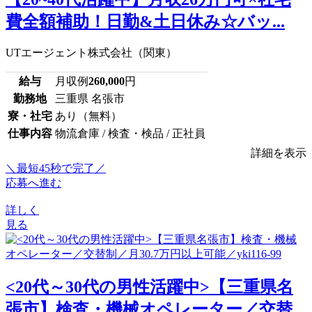
費全額補助！日勤&土日休み☆バッ...
UTエージェント株式会社（関東）
給与
月収例
260,000
円
勤務地
三重県 名張市
寮・社宅
あり（無料）
仕事内容
物流倉庫 / 検査・検品 / 正社員
詳細を表示
＼最短45秒で完了／
応募へ進む
詳しく
見る
<20代～30代の男性活躍中>【三重県名
張市】検査・機械オペレーター／交替...