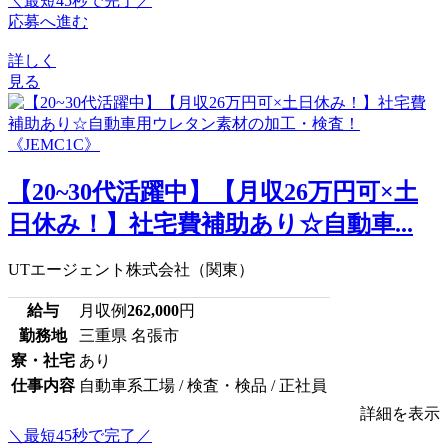
＼最短45秒で完了／
応募へ進む
詳しく
見る
【20~30代活躍中】【月収26万円可×土
日休み！】社宅費補助あり☆自動車...
UTエージェント株式会社（関東）
給与
月収例
262,000
円
勤務地
三重県 名張市
寮・社宅
あり
仕事内容
自動車系工場 / 検査・検品 / 正社員
詳細を表示
＼最短45秒で完了／