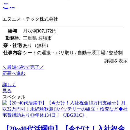
こ...
エヌエス・テック株式会社
給与
月収例
307,172
円
勤務地
三重県 名張市
寮・社宅
あり（無料）
仕事内容
シートの運搬・バリ取り / 自動車系工場 / 交替制
詳細を表示
＼最短45秒で完了／
応募へ進む
詳しく
見る
スペシャル
【20~40代活躍中】【今だけ！入社祝金