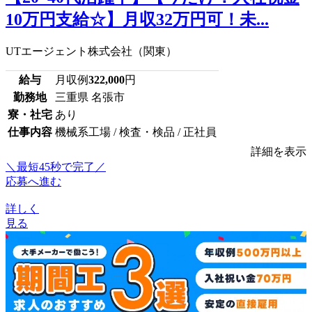
10万円支給☆】月収32万円可！未...
UTエージェント株式会社（関東）
給与
月収例
322,000
円
勤務地
三重県 名張市
寮・社宅
あり
仕事内容
機械系工場 / 検査・検品 / 正社員
詳細を表示
＼最短45秒で完了／
応募へ進む
詳しく
見る