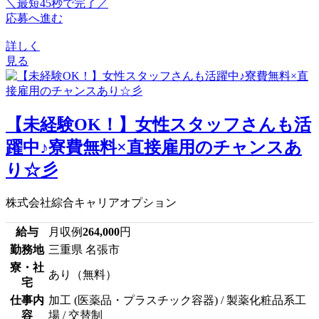
＼最短45秒で完了／
応募へ進む
詳しく
見る
【未経験OK！】女性スタッフさんも活
躍中♪寮費無料×直接雇用のチャンスあ
り☆彡
株式会社綜合キャリアオプション
給与
月収例
264,000
円
勤務地
三重県 名張市
寮・社
あり（無料）
宅
仕事内
加工 (医薬品・プラスチック容器) / 製薬化粧品系工
容
場 / 交替制