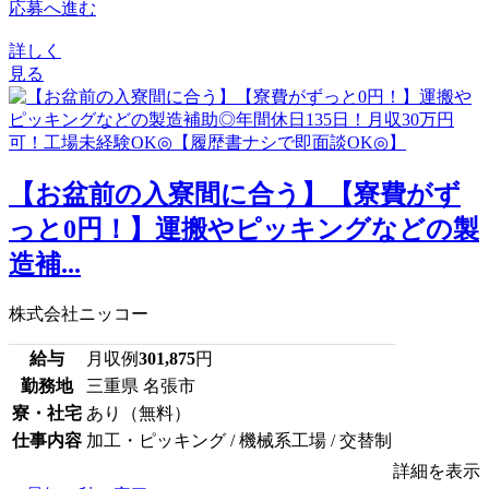
応募へ進む
詳しく
見る
【お盆前の入寮間に合う】【寮費がず
っと0円！】運搬やピッキングなどの製
造補...
株式会社ニッコー
給与
月収例
301,875
円
勤務地
三重県 名張市
寮・社宅
あり（無料）
仕事内容
加工・ピッキング / 機械系工場 / 交替制
詳細を表示