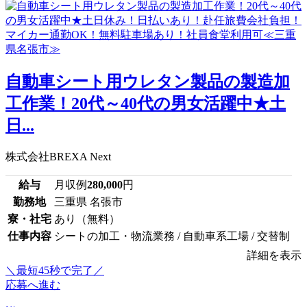
自動車シート用ウレタン製品の製造加
工作業！20代～40代の男女活躍中★土
日...
株式会社BREXA Next
給与
月収例
280,000
円
勤務地
三重県 名張市
寮・社宅
あり（無料）
仕事内容
シートの加工・物流業務 / 自動車系工場 / 交替制
詳細を表示
＼最短45秒で完了／
応募へ進む