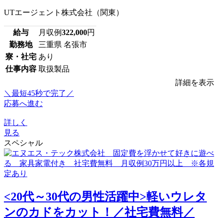
UTエージェント株式会社（関東）
給与
月収例
322,000
円
勤務地
三重県 名張市
寮・社宅
あり
仕事内容
取扱製品
詳細を表示
＼最短45秒で完了／
応募へ進む
詳しく
見る
スペシャル
<20代～30代の男性活躍中>軽いウレタ
ンのカドをカット！／社宅費無料／