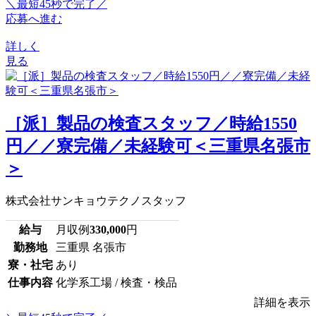
＼最短45秒で完了／
応募へ進む
詳しく
見る
［派］製品の検査スタッフ／時給1550
円／／寮完備／未経験可＜三重県名張市
＞
株式会社サンキョウテクノスタッフ
給与
月収例
330,000
円
勤務地
三重県 名張市
寮・社宅
あり
仕事内容
化学系工場 / 検査・検品
詳細を表示