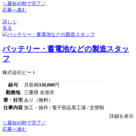
＼最短45秒で完了／
応募へ進む
詳しく
見る
バッテリー・蓄電池などの製造スタッ
フ
株式会社ビート
給与
月収例
338,000
円
勤務地
三重県 名張市
寮・社宅
あり（無料）
仕事内容
加工・操作 / 電子部品系工場 / 交替制
詳細を表示
＼最短45秒で完了／
応募へ進む