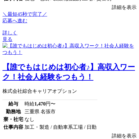
詳細を表示
＼最短45秒で完了／
応募へ進む
詳しく
見る
【誰でもはじめは初心者♪】高収入ワー
ク！社会人経験をつもう！
株式会社綜合キャリアオプション
給与
時給
1,470
円〜
勤務地
三重県 名張市
寮・社宅
なし
仕事内容
加工・製造 / 自動車系工場 / 日勤
詳細を表示