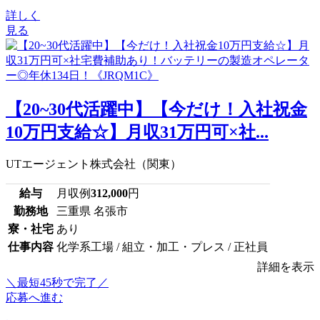
詳しく
見る
【20~30代活躍中】【今だけ！入社祝金
10万円支給☆】月収31万円可×社...
UTエージェント株式会社（関東）
給与
月収例
312,000
円
勤務地
三重県 名張市
寮・社宅
あり
仕事内容
化学系工場 / 組立・加工・プレス / 正社員
詳細を表示
＼最短45秒で完了／
応募へ進む