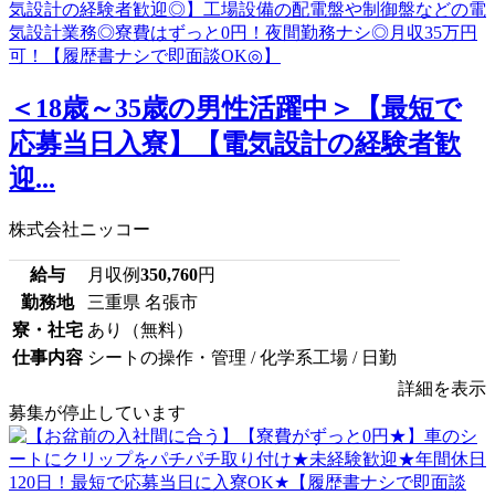
＜18歳～35歳の男性活躍中＞【最短で
応募当日入寮】【電気設計の経験者歓
迎...
株式会社ニッコー
給与
月収例
350,760
円
勤務地
三重県 名張市
寮・社宅
あり（無料）
仕事内容
シートの操作・管理 / 化学系工場 / 日勤
詳細を表示
募集が停止しています