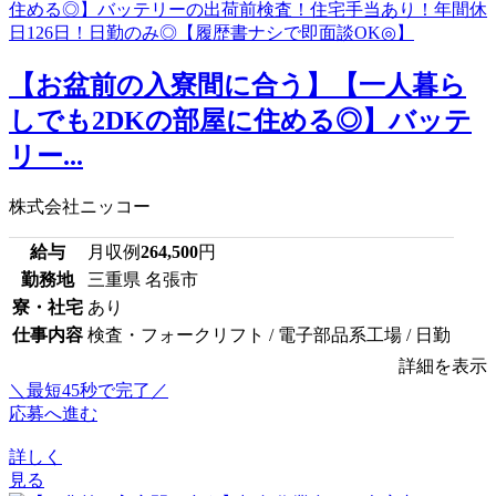
【お盆前の入寮間に合う】【一人暮ら
しでも2DKの部屋に住める◎】バッテ
リー...
株式会社ニッコー
給与
月収例
264,500
円
勤務地
三重県 名張市
寮・社宅
あり
仕事内容
検査・フォークリフト / 電子部品系工場 / 日勤
詳細を表示
＼最短45秒で完了／
応募へ進む
詳しく
見る