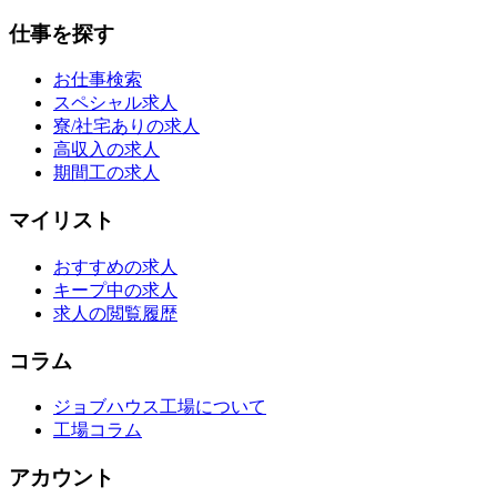
仕事を探す
お仕事検索
スペシャル求人
寮/社宅ありの求人
高収入の求人
期間工の求人
マイリスト
おすすめの求人
キープ中の求人
求人の閲覧履歴
コラム
ジョブハウス工場について
工場コラム
アカウント