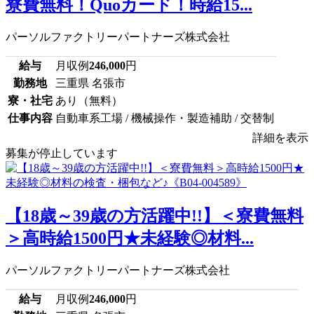
寮費無料！Quoカード！時給15...
パーソルファクトリーパートナーズ株式会社
給与
月収例
246,000
円
勤務地
三重県 名張市
寮・社宅
あり（無料）
仕事内容
自動車系工場 / 機械操作・製造補助 / 交替制
詳細を表示
募集が停止しています
【18歳～39歳の方活躍中!!】＜寮費無料
＞高時給1500円★未経験◎材料...
パーソルファクトリーパートナーズ株式会社
給与
月収例
246,000
円