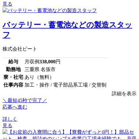
見る
バッテリー・蓄電池などの製造スタッ
フ
株式会社ビート
給与
月収例
338,000
円
勤務地
三重県 名張市
寮・社宅
あり（無料）
仕事内容
加工・操作 / 電子部品系工場 / 交替制
詳細を表示
＼最短45秒で完了／
応募へ進む
詳しく
見る