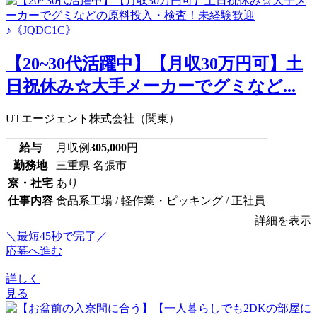
【20~30代活躍中】【月収30万円可】土
日祝休み☆大手メーカーでグミなど...
UTエージェント株式会社（関東）
給与
月収例
305,000
円
勤務地
三重県 名張市
寮・社宅
あり
仕事内容
食品系工場 / 軽作業・ピッキング / 正社員
詳細を表示
＼最短45秒で完了／
応募へ進む
詳しく
見る