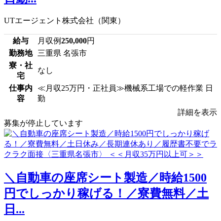
UTエージェント株式会社（関東）
給与
月収例
250,000
円
勤務地
三重県 名張市
寮・社
なし
宅
仕事内
≪月収25万円・正社員≫機械系工場での軽作業 日
容
勤
詳細を表示
募集が停止しています
＼自動車の座席シート製造／時給1500
円でしっかり稼げる！／寮費無料／土
日...