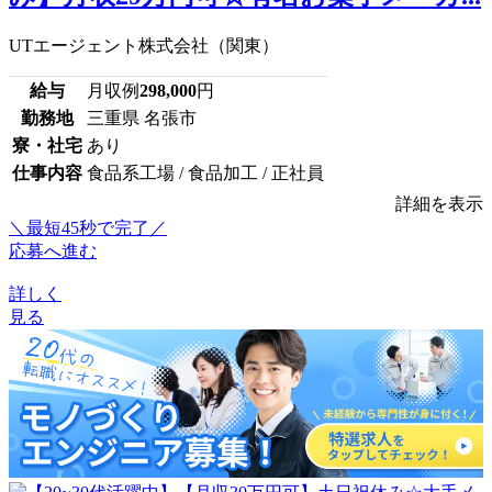
UTエージェント株式会社（関東）
給与
月収例
298,000
円
勤務地
三重県 名張市
寮・社宅
あり
仕事内容
食品系工場 / 食品加工 / 正社員
詳細を表示
＼最短45秒で完了／
応募へ進む
詳しく
見る