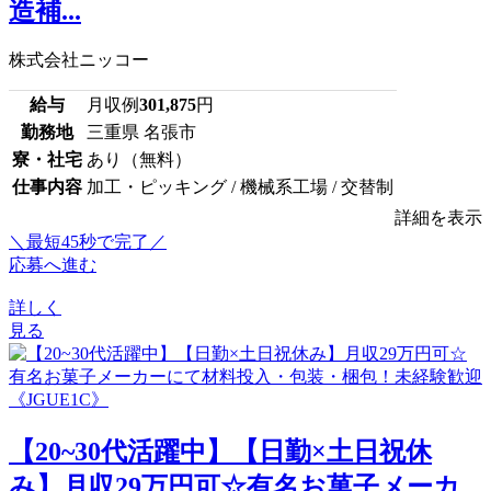
造補...
株式会社ニッコー
給与
月収例
301,875
円
勤務地
三重県 名張市
寮・社宅
あり（無料）
仕事内容
加工・ピッキング / 機械系工場 / 交替制
詳細を表示
＼最短45秒で完了／
応募へ進む
詳しく
見る
【20~30代活躍中】【日勤×土日祝休
み】月収29万円可☆有名お菓子メーカ...