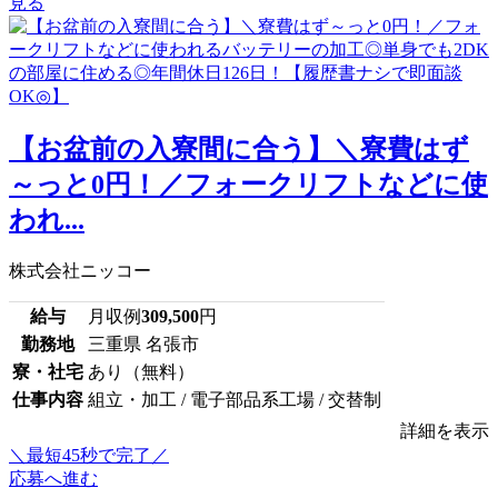
見る
【お盆前の入寮間に合う】＼寮費はず
～っと0円！／フォークリフトなどに使
われ...
株式会社ニッコー
給与
月収例
309,500
円
勤務地
三重県 名張市
寮・社宅
あり（無料）
仕事内容
組立・加工 / 電子部品系工場 / 交替制
詳細を表示
＼最短45秒で完了／
応募へ進む