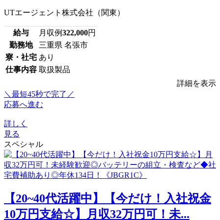
UTエージェント株式会社（関東）
給与
月収例
322,000
円
勤務地
三重県 名張市
寮・社宅
あり
仕事内容
取扱製品
詳細を表示
＼最短45秒で完了／
応募へ進む
詳しく
見る
スペシャル
【20~40代活躍中】【今だけ！入社祝金
10万円支給☆】月収32万円可！未...