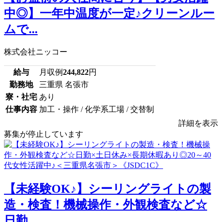
中◎】一年中温度が一定♪クリーンルー
ムで...
株式会社ニッコー
給与
月収例
244,822
円
勤務地
三重県 名張市
寮・社宅
あり
仕事内容
加工・操作 / 化学系工場 / 交替制
詳細を表示
募集が停止しています
【未経験OK♪】シーリングライトの製
造・検査！機械操作・外観検査など☆
日勤...