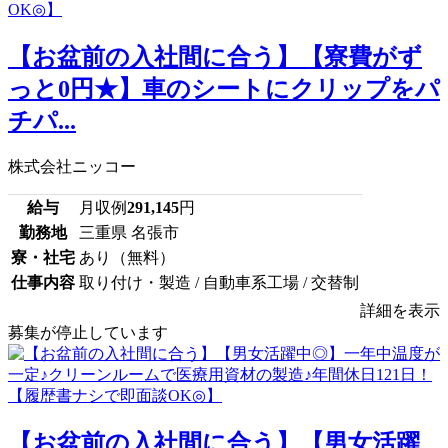
【お盆前の入社間に合う】【寮費がず
っと0円★】車のシートにクリップをパ
チパ...
株式会社ニッコー
給与
月収例
291,145
円
勤務地
三重県 名張市
寮・社宅
あり（無料）
仕事内容
取り付け・製造 / 自動車系工場 / 交替制
詳細を表示
募集が停止しています
【お盆前の入社間に合う】【男女活躍