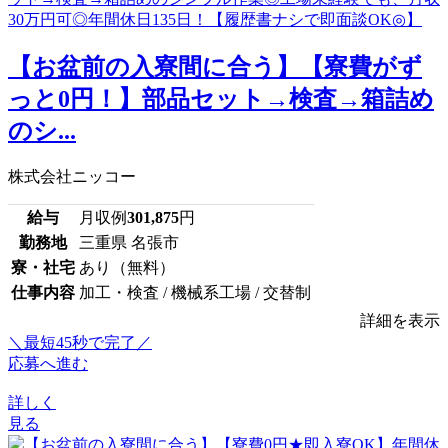
【お盆前の入寮間に合う】【寮費がず
っと0円！】部品セット→検査→箱詰め
のシ...
株式会社ニッコー
給与
月収例
301,875
円
勤務地
三重県 名張市
寮・社宅
あり（無料）
仕事内容
加工・検査 / 機械系工場 / 交替制
詳細を表示
＼最短45秒で完了／
応募へ進む
詳しく
見る