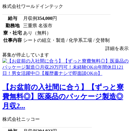
株式会社ワールドインテック
給与
月収例
354,000
円
勤務地
三重県 名張市
寮・社宅
あり（無料）
仕事内容
シートの組立・製造 / 化学系工場 / 交替制
詳細を表示
募集が停止しています
【お盆前の入社間に合う】【ずっと寮
費無料◎】医薬品のパッケージ製造◎
月収2...
株式会社ニッコー