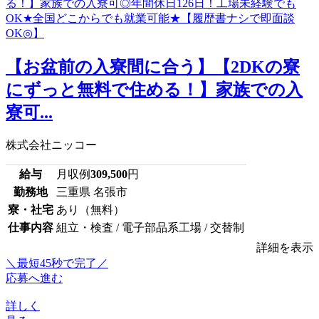
【お盆前の入寮間に合う】【2DKの寮
にずっと無料で住める！】家族での入
寮可...
株式会社ニッコー
給与
月収例
309,500
円
勤務地
三重県 名張市
寮・社宅
あり（無料）
仕事内容
組立・検査 / 電子部品系工場 / 交替制
詳細を表示
＼最短45秒で完了／
応募へ進む
詳しく