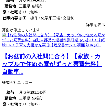
給与
月収例
294,822
円
勤務地
三重県 名張市
寮・社宅
あり（無料）
仕事内容
加工・操作 / 化学系工場 / 交替制
詳細を表示
募集が停止しています
【お盆前の入社間に合う】【家族・カ
ップルで住める寮がずっと寮費無料】
自動車...
株式会社ニッコー
給与
月収例
291,145
円
勤務地
三重県 名張市
寮・社宅
あり（無料）