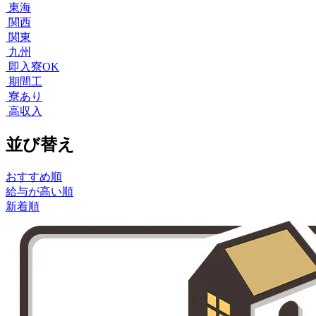
東海
関西
関東
九州
即入寮OK
期間工
寮あり
高収入
並び替え
おすすめ順
給与が高い順
新着順