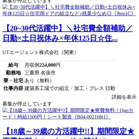
募集が停止しています
【20~30代活躍中】＼社宅費全額補助／
日勤×土日祝休み×年休125日☆住...
UTエージェント株式会社（関東）
給与
月収例
224,000
円
勤務地
三重県 名張市
寮・社宅
あり（無料）
仕事内容
建築系工場での組立・加工・プレス 日勤
詳細を表示
募集が停止しています
【18歳～39歳の方活躍中!!】期間限定★