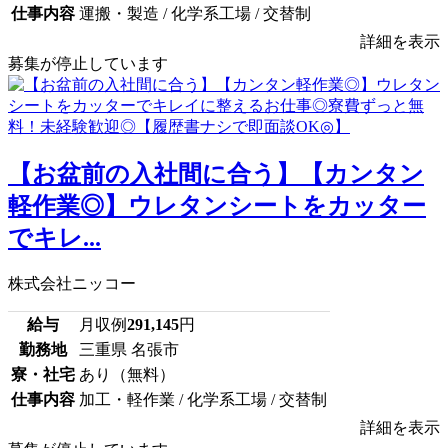
仕事内容
運搬・製造 / 化学系工場 / 交替制
詳細を表示
募集が停止しています
【お盆前の入社間に合う】【カンタン
軽作業◎】ウレタンシートをカッター
でキレ...
株式会社ニッコー
給与
月収例
291,145
円
勤務地
三重県 名張市
寮・社宅
あり（無料）
仕事内容
加工・軽作業 / 化学系工場 / 交替制
詳細を表示