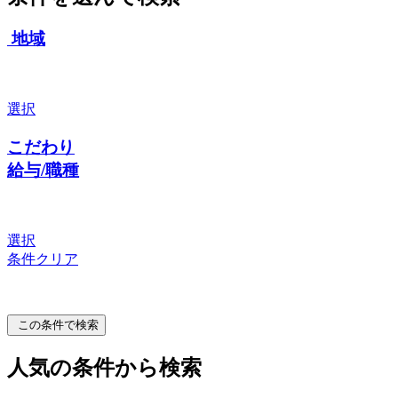
地域
選択
こだわり
給与/職種
選択
条件クリア
この条件で検索
人気の条件から検索