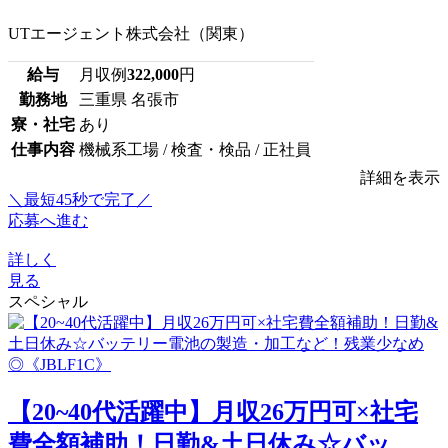
UTエージェント株式会社（関東）
給与
月収例
322,000
円
勤務地
三重県 名張市
寮・社宅
あり
仕事内容
機械系工場 / 検査・検品 / 正社員
詳細を表示
＼最短45秒で完了／
応募へ進む
詳しく
見る
スペシャル
【20~40代活躍中】月収26万円可×社宅
費全額補助！日勤&土日休み☆バッ...