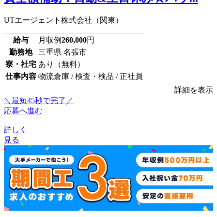
UTエージェント株式会社（関東）
給与
月収例
260,000
円
勤務地
三重県 名張市
寮・社宅
あり（無料）
仕事内容
物流倉庫 / 検査・検品 / 正社員
詳細を表示
＼最短45秒で完了／
応募へ進む
詳しく
見る