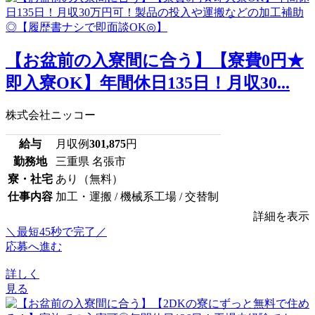
【お盆前の入寮間に合う】【寮費0円★
即入寮OK】年間休日135日！月収30...
株式会社ニッコー
給与
月収例
301,875
円
勤務地
三重県 名張市
寮・社宅
あり（無料）
仕事内容
加工・運搬 / 機械系工場 / 交替制
詳細を表示
＼最短45秒で完了／
応募へ進む
詳しく
見る