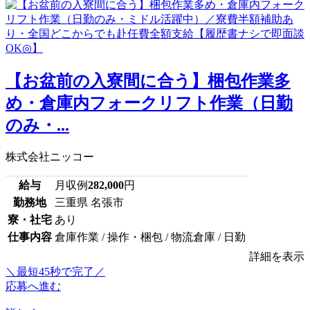
【お盆前の入寮間に合う】梱包作業多
め・倉庫内フォークリフト作業（日勤
のみ・...
株式会社ニッコー
給与
月収例
282,000
円
勤務地
三重県 名張市
寮・社宅
あり
仕事内容
倉庫作業 / 操作・梱包 / 物流倉庫 / 日勤
詳細を表示
＼最短45秒で完了／
応募へ進む