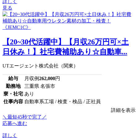
詳しく
見る
【20~30代活躍中】【月収26万円可×土
日休み！】社宅費補助あり☆自動車...
UTエージェント株式会社（関東）
給与
月収例
262,000
円
勤務地
三重県 名張市
寮・社宅
あり
仕事内容
自動車系工場 / 検査・検品 / 正社員
詳細を表示
＼最短45秒で完了／
応募へ進む
詳しく