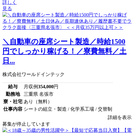
詳しく
見る
＼自動車の座席シート製造／時給1500
円でしっかり稼げる！／寮費無料／土
日...
株式会社ワールドインテック
給与
月収例
354,000
円
勤務地
三重県 名張市
寮・社宅
あり（無料）
仕事内容
シートの組立・製造 / 化学系工場 / 交替制
詳細を表示
募集が停止しています