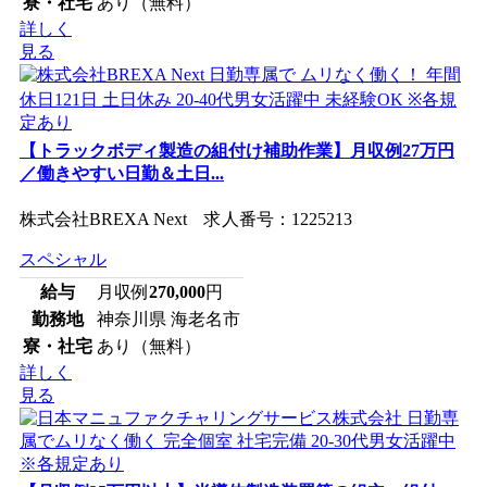
寮・社宅
あり（無料）
詳しく
見る
【トラックボディ製造の組付け補助作業】月収例27万円
／働きやすい日勤＆土日...
株式会社BREXA Next 求人番号：1225213
スペシャル
給与
月収例
270,000
円
勤務地
神奈川県 海老名市
寮・社宅
あり（無料）
詳しく
見る