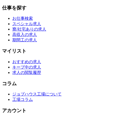
仕事を探す
お仕事検索
スペシャル求人
寮/社宅ありの求人
高収入の求人
期間工の求人
マイリスト
おすすめの求人
キープ中の求人
求人の閲覧履歴
コラム
ジョブハウス工場について
工場コラム
アカウント