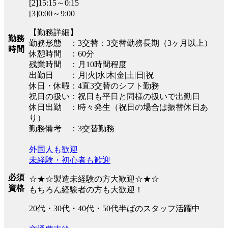
[2]15:15～0:15
[3]0:00～9:00
【勤務詳細】
勤務
勤務形態 ：3交替：3交替勤務長期（3ヶ月以上）
時間
休憩時間 ：60分
残業時間 ：月10時間程度
出勤日 ：月|火|水|木|金|土|日|祝
休日・休暇：4直3交替のシフト勤務
祝日の扱い：祝日も平日と同様の扱いで出勤日
休日出勤 ：時々発生（祝日の場合は振替休日あ
り）
勤務備考 ：3交替勤務
外国人も歓迎
未経験・初心者も歓迎
必須
☆★☆製造未経験の方大歓迎☆★☆
資格
もちろん経験者の方も大歓迎！
20代・30代・40代・50代半ばのスタッフ活躍中