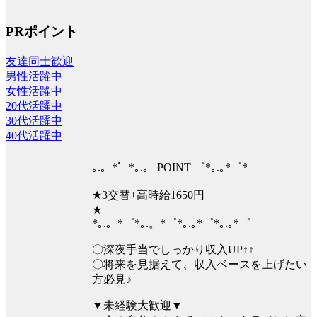
PRポイント
友達同士歓迎
男性活躍中
女性活躍中
20代活躍中
30代活躍中
40代活躍中
｡.。*゜*｡.。 POINT ゜*｡.｡*゜*
★3交替+高時給1650円
★
*｡.。*゜*｡.。*゜*｡.｡*゜*｡.｡*゜
〇深夜手当でしっかり収入UP↑↑
〇将来を見据えて、収入ベースを上げたい
方必見♪
▼未経験大歓迎▼