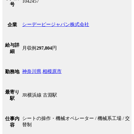
1042457
号
シーデーピージャパン株式会社
企業
給与詳
月収例
297,804
円
細
神奈川県
相模原市
勤務地
最寄り
JR横浜線 古淵駅
駅
シートの操作・機械オペレーター / 機械系工場 / 交
仕事内
替制
容