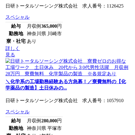
日研トータルソーシング株式会社 求人番号：1126425
スペシャル
給与
月収例
365,000
円
勤務地
神奈川県 川崎市
寮・社宅
あり
詳しく
見る
＼化学系の工場勤務経験ある方急募！／寮費無料の【化
学薬品の製造】土日休みの...
日研トータルソーシング株式会社 求人番号：1057910
スペシャル
給与
月収例
280,000
円
勤務地
神奈川県 平塚市