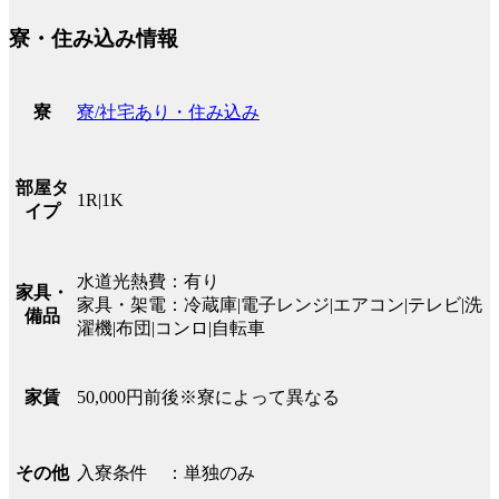
寮・住み込み情報
寮/社宅あり・住み込み
寮
部屋タ
1R|1K
イプ
水道光熱費：有り
家具・
家具・架電：冷蔵庫|電子レンジ|エアコン|テレビ|洗
備品
濯機|布団|コンロ|自転車
50,000円前後※寮によって異なる
家賃
入寮条件 ：単独のみ
その他