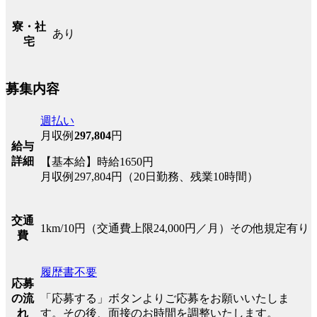
寮・社
あり
宅
募集内容
週払い
月収例
297,804
円
給与
詳細
【基本給】時給1650円
月収例297,804円（20日勤務、残業10時間）
交通
1km/10円（交通費上限24,000円／月）その他規定有り
費
履歴書不要
応募
「応募する」ボタンよりご応募をお願いいたしま
の流
す。その後、面接のお時間を調整いたします。
れ