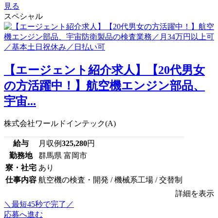
見る
スペシャル
【エージェント紹介求人】【20代男女
の方活躍中！】航空機エンジン部品、
宇宙...
株式会社ワールドインテック(A)
給与
月収例
325,280
円
勤務地
群馬県 富岡市
寮・社宅
あり
仕事内容
航空機の検査・開発 / 機械系工場 / 交替制
詳細を表示
＼最短45秒で完了／
応募へ進む