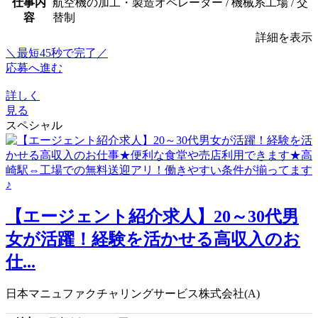
仕事内
航空機の加工・製造オペレーター / 機械系工場 / 交
容
替制
詳細を表示
＼最短45秒で完了／
応募へ進む
詳しく
見る
スペシャル
【エージェント紹介求人】20～30代男
女が活躍！経験を活かせる高収入のお
仕...
日本マニュファクチャリングサービス株式会社(A)