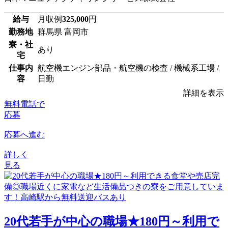
給与
月収例
325,000
円
勤務地
群馬県 富岡市
寮・社
あり
宅
仕事内
航空機エンジン部品・航空機の検査 / 機械系工場 /
容
日勤
詳細を表示
無料電話で
応募
応募へ進む
詳しく
見る
20代若手が中心の職場★180円～利用で