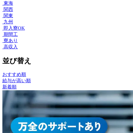
東海
関西
関東
九州
即入寮OK
期間工
寮あり
高収入
並び替え
おすすめ順
給与が高い順
新着順