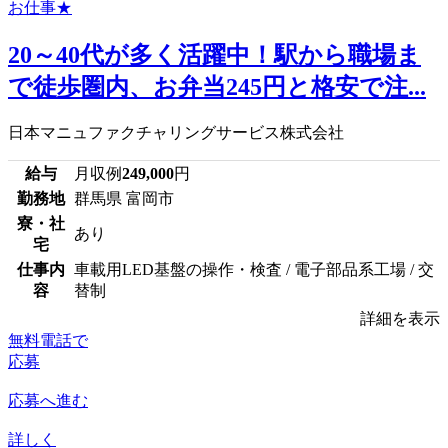
20～40代が多く活躍中！駅から職場ま
で徒歩圏内、お弁当245円と格安で注...
日本マニュファクチャリングサービス株式会社
給与
月収例
249,000
円
勤務地
群馬県 富岡市
寮・社
あり
宅
仕事内
車載用LED基盤の操作・検査 / 電子部品系工場 / 交
容
替制
詳細を表示
無料電話で
応募
応募へ進む
詳しく