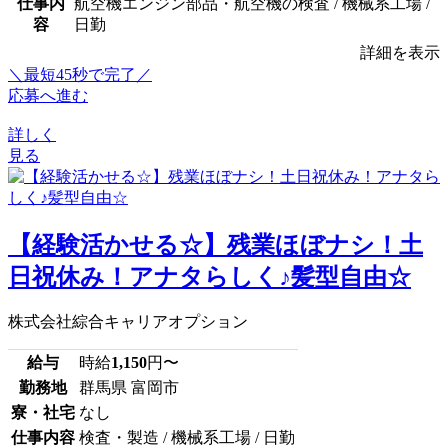
仕事内
航空機エンジン部品・航空機の検査 / 機械系工場 /
容
日勤
詳細を表示
＼最短45秒で完了／
応募へ進む
詳しく
見る
【経験活かせる☆】残業ほぼナシ！土
日祝休み！アナタらしく♪髪型自由☆
株式会社綜合キャリアオプション
給与
時給
1,150
円〜
勤務地
群馬県 富岡市
寮・社宅
なし
仕事内容
検査・製造 / 機械系工場 / 日勤