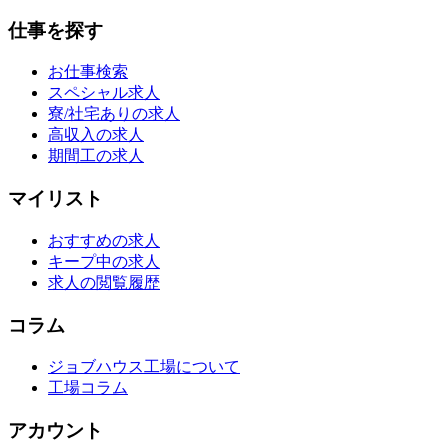
仕事を探す
お仕事検索
スペシャル求人
寮/社宅ありの求人
高収入の求人
期間工の求人
マイリスト
おすすめの求人
キープ中の求人
求人の閲覧履歴
コラム
ジョブハウス工場について
工場コラム
アカウント