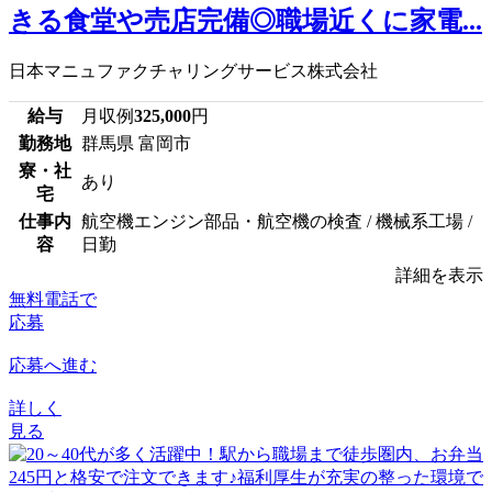
きる食堂や売店完備◎職場近くに家電...
日本マニュファクチャリングサービス株式会社
給与
月収例
325,000
円
勤務地
群馬県 富岡市
寮・社
あり
宅
仕事内
航空機エンジン部品・航空機の検査 / 機械系工場 /
容
日勤
詳細を表示
無料電話で
応募
応募へ進む
詳しく
見る