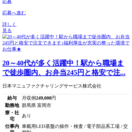
応募
応募へ進む
詳しく
見る
20～40代が多く活躍中！駅から職場ま
で徒歩圏内、お弁当245円と格安で注...
日本マニュファクチャリングサービス株式会社
給与
月収例
249,000
円
勤務地
群馬県 富岡市
寮・社
あり
宅
仕事内
車載用LED基盤の操作・検査 / 電子部品系工場 / 交