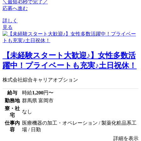
＼最短45秒で完了／
応募へ進む
詳しく
見る
【未経験スタート大歓迎♪】女性多数活
躍中！プライベートも充実♪土日祝休！
株式会社綜合キャリアオプション
給与
時給
1,200
円〜
勤務地
群馬県 富岡市
寮・社
なし
宅
仕事内
医療機器の加工・オペレーション / 製薬化粧品系工
容
場 / 日勤
詳細を表示