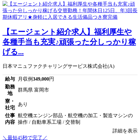
【エージェント紹介求人】福利厚生や
各種手当も充実♪頑張った分しっかり稼
げる...
日本マニュファクチャリングサービス株式会社(A)
給与
月収例
349,000
円
勤務
群馬県 富岡市
地
寮・
あり
社宅
仕事
航空機エンジン部品・航空機の加工・製造マシンの
内容
操作 / 自動車系工場 / 交替制
詳細を表示
＼最短45秒で完了／