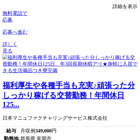
詳細を表示
無料電話で
応募
応募へ進む
詳しく
見る
福利厚生や各種手当も充実♪頑張った分
しっかり稼げる交替勤務！年間休日
125...
日本マニュファクチャリングサービス株式会社
給与
月収例
349,000
円
勤務地
群馬県 富岡市