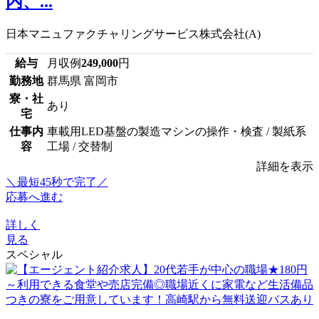
内、...
日本マニュファクチャリングサービス株式会社(A)
給与
月収例
249,000
円
勤務地
群馬県 富岡市
寮・社
あり
宅
仕事内
車載用LED基盤の製造マシンの操作・検査 / 製紙系
容
工場 / 交替制
詳細を表示
＼最短45秒で完了／
応募へ進む
詳しく
見る
スペシャル