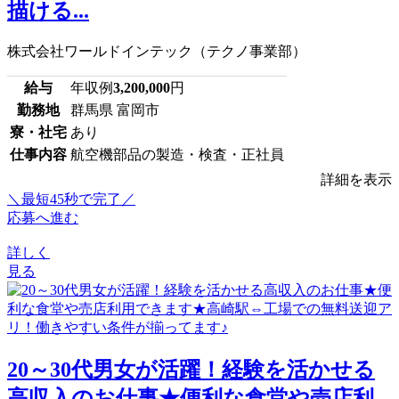
描ける...
株式会社ワールドインテック（テクノ事業部）
給与
年収例
3,200,000
円
勤務地
群馬県 富岡市
寮・社宅
あり
仕事内容
航空機部品の製造・検査・正社員
詳細を表示
＼最短45秒で完了／
応募へ進む
詳しく
見る
20～30代男女が活躍！経験を活かせる
高収入のお仕事★便利な食堂や売店利