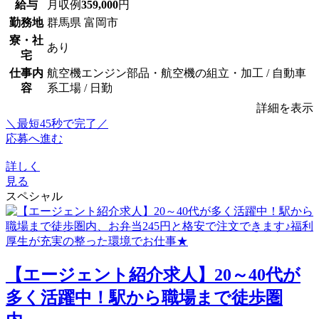
給与
月収例
359,000
円
勤務地
群馬県 富岡市
寮・社
あり
宅
仕事内
航空機エンジン部品・航空機の組立・加工 / 自動車
容
系工場 / 日勤
詳細を表示
＼最短45秒で完了／
応募へ進む
詳しく
見る
スペシャル
【エージェント紹介求人】20～40代が
多く活躍中！駅から職場まで徒歩圏