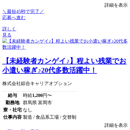
詳細を表示
＼最短45秒で完了／
応募へ進む
詳しく
見る
【未経験者カンゲイ♪】程よい残業でお
小遣い稼ぎ♪20代多数活躍中！
株式会社綜合キャリアオプション
給与
時給
1,200
円〜
勤務地
群馬県 富岡市
寮・社宅
なし
仕事内容
製造 / 食品系工場 / 交替制
詳細を表示