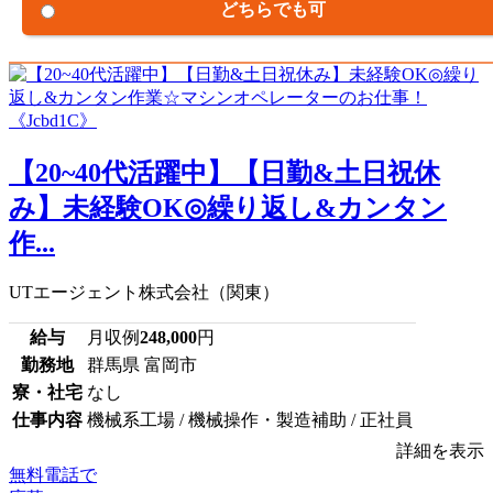
どちらでも可
【20~40代活躍中】【日勤&土日祝休
み】未経験OK◎繰り返し&カンタン
作...
UTエージェント株式会社（関東）
給与
月収例
248,000
円
勤務地
群馬県 富岡市
寮・社宅
なし
仕事内容
機械系工場 / 機械操作・製造補助 / 正社員
詳細を表示
無料電話で