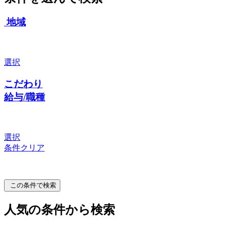
地域
選択
こだわり
給与/職種
選択
条件クリア
この条件で検索
人気の条件から検索