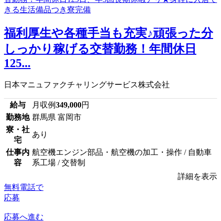
福利厚生や各種手当も充実♪頑張った分
しっかり稼げる交替勤務！年間休日
125...
日本マニュファクチャリングサービス株式会社
給与
月収例
349,000
円
勤務地
群馬県 富岡市
寮・社
あり
宅
仕事内
航空機エンジン部品・航空機の加工・操作 / 自動車
容
系工場 / 交替制
詳細を表示
無料電話で
応募
応募へ進む