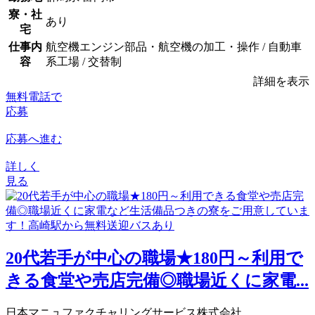
寮・社
あり
宅
仕事内
航空機エンジン部品・航空機の加工・操作 / 自動車
容
系工場 / 交替制
詳細を表示
無料電話で
応募
応募へ進む
詳しく
見る
20代若手が中心の職場★180円～利用で
きる食堂や売店完備◎職場近くに家電...
日本マニュファクチャリングサービス株式会社