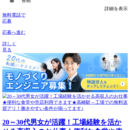
容
替制
詳細を表示
無料電話で
応募
応募へ進む
詳しく
見る
20～30代男女が活躍！工場経験を活か