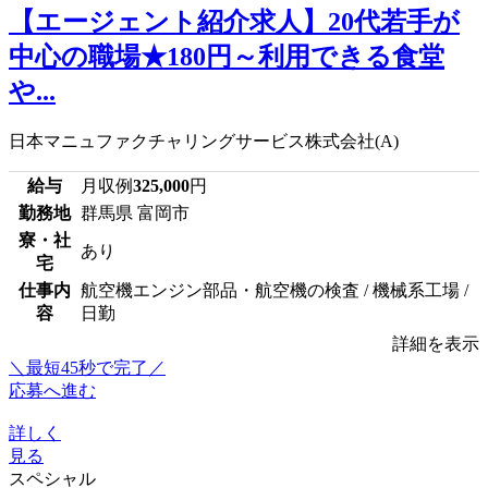
【エージェント紹介求人】20代若手が
中心の職場★180円～利用できる食堂
や...
日本マニュファクチャリングサービス株式会社(A)
給与
月収例
325,000
円
勤務地
群馬県 富岡市
寮・社
あり
宅
仕事内
航空機エンジン部品・航空機の検査 / 機械系工場 /
容
日勤
詳細を表示
＼最短45秒で完了／
応募へ進む
詳しく
見る
スペシャル