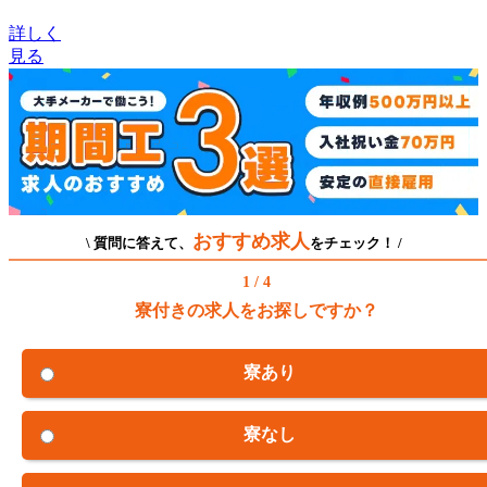
詳しく
見る
おすすめ求人
\ 質問に答えて、
をチェック！ /
1 / 4
寮付きの求人をお探しですか？
寮あり
寮なし