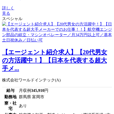
詳しく
見る
スペシャル
【エージェント紹介求人】【20代男女
の方活躍中！】【日本を代表する超大
手メ...
株式会社ワールドインテック(A)
給与
月収例
345,910
円
勤務地
群馬県 富岡市
寮・社
あり
宅