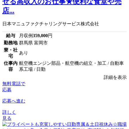
せる高収入のお仕事★便利な食堂や売
店...
日本マニュファクチャリングサービス株式会社
給与
月収例
359,000
円
勤務地
群馬県 富岡市
寮・社
あり
宅
仕事内
航空機エンジン部品・航空機の組立・加工 / 自動車
容
系工場 / 日勤
詳細を表示
無料電話で
応募
応募へ進む
詳しく
見る