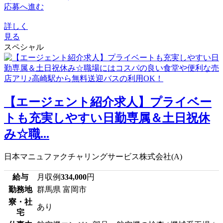
応募へ進む
詳しく
見る
スペシャル
【エージェント紹介求人】プライベー
トも充実しやすい日勤専属＆土日祝休
み☆職...
日本マニュファクチャリングサービス株式会社(A)
給与
月収例
334,000
円
勤務地
群馬県 富岡市
寮・社
あり
宅