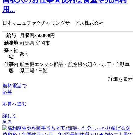
用...
日本マニュファクチャリングサービス株式会社
給与
月収例
359,000
円
勤務地
群馬県 富岡市
寮・社
あり
宅
仕事内
航空機エンジン部品・航空機の組立・加工 / 自動車
容
系工場 / 日勤
詳細を表示
無料電話で
応募
応募へ進む
詳しく
見る