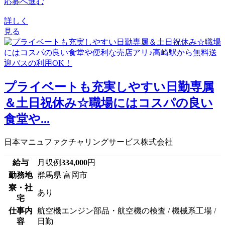
応募へ進む
詳しく
見る
プライベートも充実しやすい日勤専属
＆土日祝休み☆職場にはコスパの良い
食堂や...
日本マニュファクチャリングサービス株式会社
給与
月収例
334,000
円
勤務地
群馬県 富岡市
寮・社
あり
宅
仕事内
航空機エンジン部品・航空機の検査 / 機械系工場 /
容
日勤