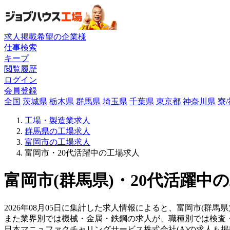
求人掲載希望の企業様
仕事検索
キープ
閲覧履歴
ログイン
会員登録
全国
茨城県
栃木県
群馬県
埼玉県
千葉県
東京都
神奈川県
寮
工場・製造業求人
群馬県の工場求人
富岡市の工場求人
富岡市・20代活躍中の工場求人
富岡市(群馬県)・20代活躍中
2026年08月05日に集計した求人情報によると、富岡市(群馬県
また業界別では機械・金属・鉄鋼の求人が、職種別では検査
日本マニュファクチャリングサービス株式会社(A)の求人も