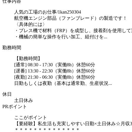
仕事内容
人気の工場のお仕事/1kan250304
航空機エンジン部品（ファンブレード）の製造です！
〈具体的には〉
・プレス機で材料（FRP）を成型し、接着剤を使用し
・機械の簡単な操作を行い加工、組付けを...
勤務時間
【勤務時間】
[通常] 08:30 - 17:30（実働8h）休憩60分
[遅番] 13:30 - 22:30（実働8h）休憩60分
[夜勤] 21:30 - 06:30（実働8h）休憩60分
日勤もしくは夜勤（基本は通常勤、生産状況...
休日
土日休み
PRポイント
ここがポイント
【要経験】私生活も充実しやすい日勤×土日休み☆月収3
＊＊＊＊＊＊＊＊＊＊＊＊＊＊