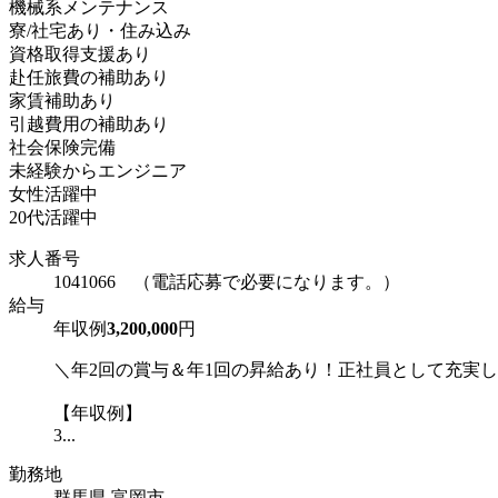
機械系メンテナンス
寮/社宅あり・住み込み
資格取得支援あり
赴任旅費の補助あり
家賃補助あり
引越費用の補助あり
社会保険完備
未経験からエンジニア
女性活躍中
20代活躍中
求人番号
1041066 （電話応募で必要になります。）
給与
年収例
3,200,000
円
＼年2回の賞与＆年1回の昇給あり！正社員として充実
【年収例】
3...
勤務地
群馬県 富岡市