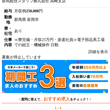
群馬総合スタッフ株式会社 高崎支店
給与
月収例
250,000
円
勤務
群馬県 富岡市
地
寮・
あり
社宅
仕事
≪寮完備・月収25万円・派遣社員≫電子部品系工場
内容
での組立・機械操作 日勤
詳細を表示
募集が停止しています
おすすめ求人
\ 質問に答えて、
をチェック！ /
1 / 4