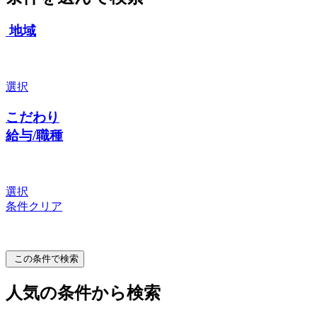
地域
選択
こだわり
給与/職種
選択
条件クリア
この条件で検索
人気の条件から検索