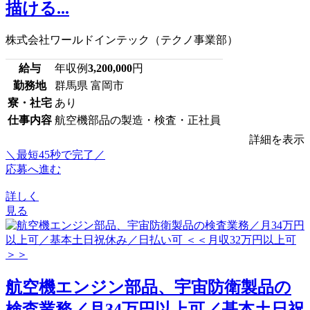
描ける...
株式会社ワールドインテック（テクノ事業部）
給与
年収例
3,200,000
円
勤務地
群馬県 富岡市
寮・社宅
あり
仕事内容
航空機部品の製造・検査・正社員
詳細を表示
＼最短45秒で完了／
応募へ進む
詳しく
見る
航空機エンジン部品、宇宙防衛製品の
検査業務／月34万円以上可／基本土日祝