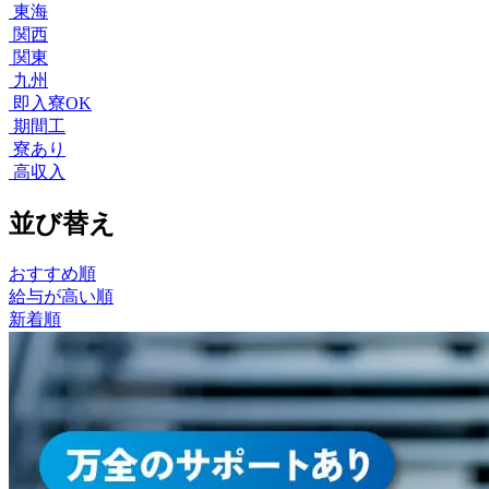
東海
関西
関東
九州
即入寮OK
期間工
寮あり
高収入
並び替え
おすすめ順
給与が高い順
新着順