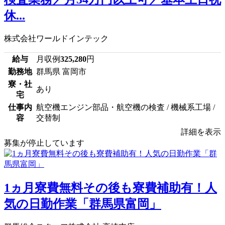
休...
株式会社ワールドインテック
給与
月収例
325,280
円
勤務地
群馬県 富岡市
寮・社
あり
宅
仕事内
航空機エンジン部品・航空機の検査 / 機械系工場 /
容
交替制
詳細を表示
募集が停止しています
1ヵ月寮費無料その後も寮費補助有！人
気の日勤作業「群馬県富岡」