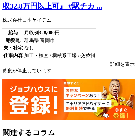
収32.8万円以上可』 #駅チカ ...
株式会社日本ケイテム
給与
月収例
328,000
円
勤務地
群馬県 富岡市
寮・社宅
なし
仕事内容
加工・検査 / 機械系工場 / 交替制
詳細を表示
募集が停止しています
関連するコラム