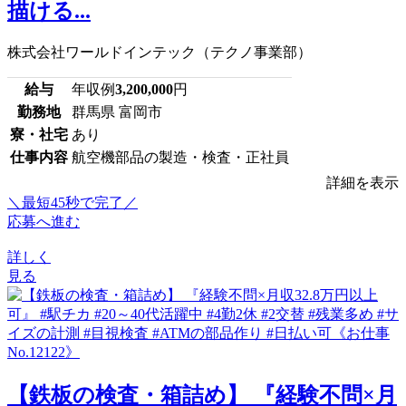
描ける...
株式会社ワールドインテック（テクノ事業部）
給与
年収例
3,200,000
円
勤務地
群馬県 富岡市
寮・社宅
あり
仕事内容
航空機部品の製造・検査・正社員
詳細を表示
＼最短45秒で完了／
応募へ進む
詳しく
見る
【鉄板の検査・箱詰め】 『経験不問×月