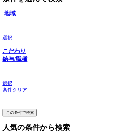
地域
選択
こだわり
給与/職種
選択
条件クリア
この条件で検索
人気の条件から検索