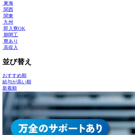
東海
関西
関東
九州
即入寮OK
期間工
寮あり
高収入
並び替え
おすすめ順
給与が高い順
新着順