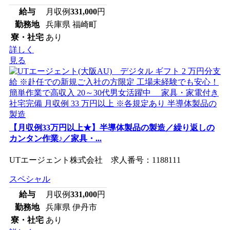
給与
月収例
331,000
円
勤務地
兵庫県 福崎町
寮・社宅
あり
詳しく
見る
【月収例33万円以上★】半導体製品の製造／繰り返しの
カンタン作業♪／家具・...
UTエージェント株式会社 求人番号：1188111
スペシャル
給与
月収例
331,000
円
勤務地
兵庫県 伊丹市
寮・社宅
あり