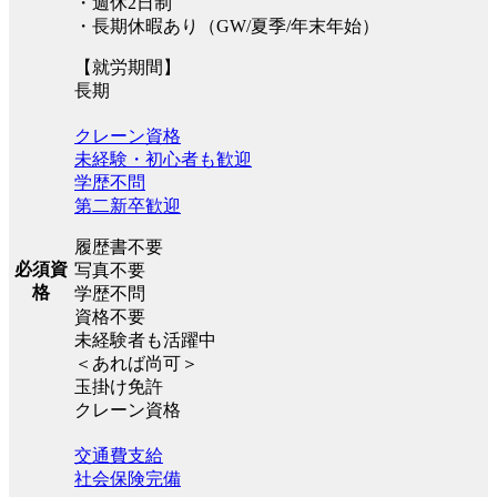
・週休2日制
・長期休暇あり（GW/夏季/年末年始）
【就労期間】
長期
クレーン資格
未経験・初心者も歓迎
学歴不問
第二新卒歓迎
履歴書不要
必須資
写真不要
格
学歴不問
資格不要
未経験者も活躍中
＜あれば尚可＞
玉掛け免許
クレーン資格
交通費支給
社会保険完備