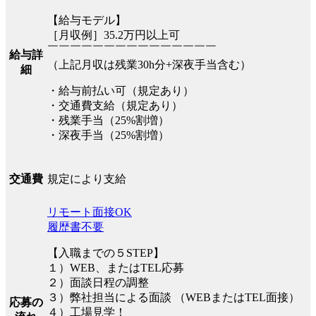
【給与モデル】
［月収例］35.2万円以上可
￣￣￣￣￣￣￣￣￣￣￣￣￣￣￣
給与詳
（上記月収は残業30h分+深夜手当含む）
細
・給与前払い可（規定あり）
・交通費支給（規定あり）
・残業手当（25%割増）
・深夜手当（25%割増）
規定により支給
交通費
リモート面接OK
履歴書不要
【入職までの５STEP】
１）WEB、またはTEL応募
２）面談日程の調整
３）弊社担当による面談 （WEBまたはTEL面接）
応募の
４）工場見学！