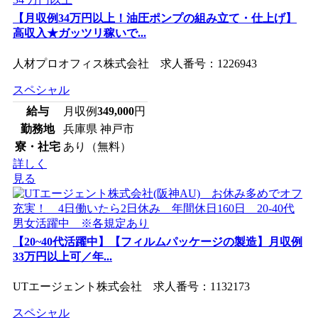
【月収例34万円以上！油圧ポンプの組み立て・仕上げ】
高収入★ガッツリ稼いで...
人材プロオフィス株式会社 求人番号：1226943
スペシャル
給与
月収例
349,000
円
勤務地
兵庫県 神戸市
寮・社宅
あり（無料）
詳しく
見る
【20~40代活躍中】【フィルムパッケージの製造】月収例
33万円以上可／年...
UTエージェント株式会社 求人番号：1132173
スペシャル