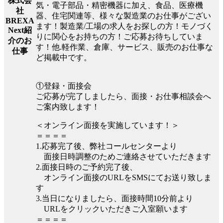
株式会
気・電子部品・精密機器に加え、食品、医療機
社
器、住宅関連等、様々な製造業のお仕事がござい
BREXA
ます！製造業/工場の求人をお探しの方！モノづく
Next紹
りに関心をお持ちの方！ご応募お待ちしていま
介のお
す！他.軽作業、倉庫、サービス、販売のお仕事な
仕事
ど掲載中です。
①登録・面接会
ご応募が完了しましたら、面接・お仕事相談会へ
ご案内致します！
＜オンライン面接を実施しています！＞
＝＝＝＝
1.応募完了後、弊社コールセンターより
面接日時調整のためご連絡させていただきます
2.面接日時のご予約完了後、
オンライン面接のURLをSMSにてお送り致しま
す
3.当日になりましたら、面接時間10分前より
URLをクリックいただきご入室願います
＝＝＝＝