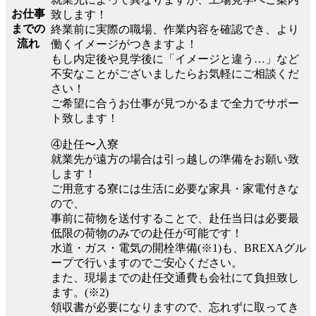
お仕事
致します！
までの
終業前に実際の職場、作業内容を確認でき、より
流れ
働くイメージがつきますよ！
もし内定後や見学後に「イメージと違う…」など
不安なことがございましたらお気軽にご相談くだ
さい！
ご希望に合うお仕事が見つかるまで全力でサポー
ト致します！
④赴任〜入寮
就業先が遠方の場合は引っ越しの準備をお願い致
します！
ご用意する寮には生活に必要な家具・家電付きな
ので、
事前に荷物を送付することで、赴任当日は必要最
低限の荷物のみでの赴任が可能です！
水道・ガス・電気の開栓準備(※1)も、BREXAグル
ープで行いますのでご安心ください。
また、現場までの赴任交通費も会社にて負担致し
ます。(※2)
領収書が必要になりますので、忘れずに取ってき