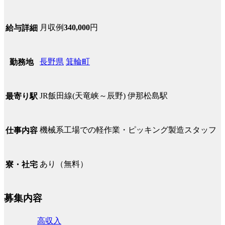
月収例
340,000
円
給与詳細
長野県
箕輪町
勤務地
JR飯田線(天竜峡～辰野) 伊那松島駅
最寄り駅
機械系工場での軽作業・ピッキング製造スタッフ
仕事内容
あり（無料）
寮・社宅
募集内容
高収入