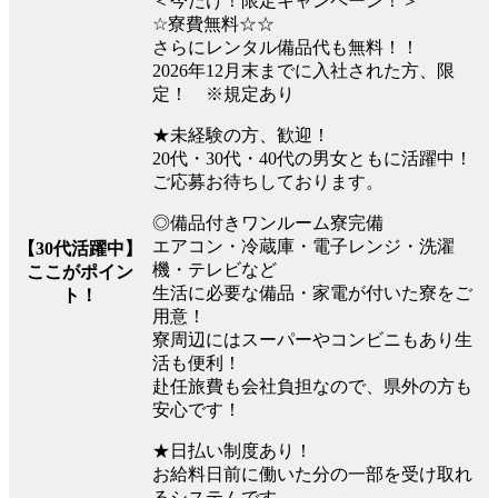
＜今だけ！限定キャンペーン！＞
☆寮費無料☆☆
さらにレンタル備品代も無料！！
2026年12月末までに入社された方、限
定！ ※規定あり
★未経験の方、歓迎！
20代・30代・40代の男女ともに活躍中！
ご応募お待ちしております。
◎備品付きワンルーム寮完備
エアコン・冷蔵庫・電子レンジ・洗濯
【30代活躍中】
機・テレビなど
ここがポイン
生活に必要な備品・家電が付いた寮をご
ト！
用意！
寮周辺にはスーパーやコンビニもあり生
活も便利！
赴任旅費も会社負担なので、県外の方も
安心です！
★日払い制度あり！
お給料日前に働いた分の一部を受け取れ
るシステムです。