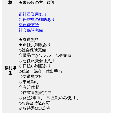
★未経験の方、歓迎！！
格
正社員登用あり
赴任旅費の補助あり
交通費支給
社会保険完備
★寮費無料
★正社員制度あり
◇社会保険完備
◇備品付きワンルーム寮完備
◇赴任旅費会社負担
◇日払い制度あり
福利厚
◇残業・深夜・休出手当
生
◇交通費支給
◇車通勤可
◇有給休暇
◇作業着無償貸与
◇食堂利用可 ※昼勤のみ使用可
◇お弁当持込み可
※各待遇は規定有