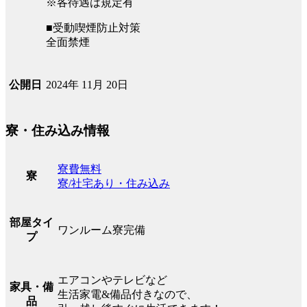
※各待遇は規定有
■受動喫煙防止対策
全面禁煙
2024年 11月 20日
公開日
寮・住み込み情報
寮費無料
寮
寮/社宅あり・住み込み
部屋タイ
ワンルーム寮完備
プ
エアコンやテレビなど
家具・備
生活家電&備品付きなので、
品