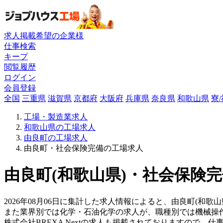
求人掲載希望の企業様
仕事検索
キープ
閲覧履歴
ログイン
会員登録
全国
三重県
滋賀県
京都府
大阪府
兵庫県
奈良県
和歌山県
寮
工場・製造業求人
和歌山県の工場求人
由良町の工場求人
由良町・社会保険完備の工場求人
由良町(和歌山県)・社会保険完
2026年08月06日に集計した求人情報によると、由良町(和歌山
また業界別では化学・石油化学の求人が、職種別では機械操
株式会社BREXA Nextの求人も掲載されておりますので、