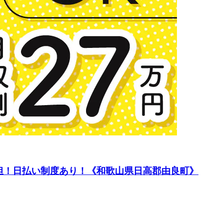
担！日払い制度あり！《和歌山県日高郡由良町》