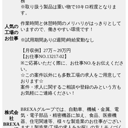
務
※取り扱う製品は重い物で10キロ程度となりま
す。
作業時間と休憩時間のメリハリがはっきりとして
人気の
いますので、働きやすい環境です！
工場の
お仕事
※試用期間あり(2週間)時給変動なし
【月収例】27万～29万円
【お仕事NO.13217-02】
※ご応募いただく際に、お仕事NO.をお伝えくださ
い。
☆この案件以外にも多数工場の求人をご用意して
おります☆
案件・求人に関するご相談や登録のみという方も
お気軽にご連絡ください！
BREXAグループでは、自動車、機械・金属、電
株式会
気・電子部品・精密機器に加え、食品、医療機
社
器、住宅関連等、様々な製造業のお仕事がござい
BREXA
ます！製造業/工場の求人をお探しの方！モノづく