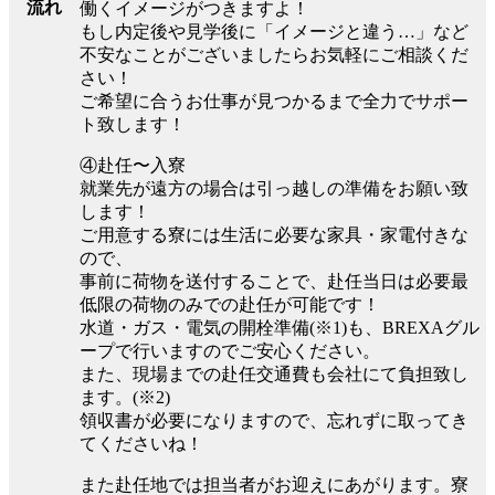
流れ
働くイメージがつきますよ！
もし内定後や見学後に「イメージと違う…」など
不安なことがございましたらお気軽にご相談くだ
さい！
ご希望に合うお仕事が見つかるまで全力でサポー
ト致します！
④赴任〜入寮
就業先が遠方の場合は引っ越しの準備をお願い致
します！
ご用意する寮には生活に必要な家具・家電付きな
ので、
事前に荷物を送付することで、赴任当日は必要最
低限の荷物のみでの赴任が可能です！
水道・ガス・電気の開栓準備(※1)も、BREXAグル
ープで行いますのでご安心ください。
また、現場までの赴任交通費も会社にて負担致し
ます。(※2)
領収書が必要になりますので、忘れずに取ってき
てくださいね！
また赴任地では担当者がお迎えにあがります。寮