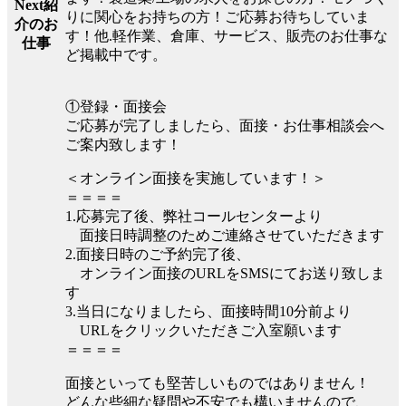
Next紹
りに関心をお持ちの方！ご応募お待ちしていま
介のお
す！他.軽作業、倉庫、サービス、販売のお仕事な
仕事
ど掲載中です。
①登録・面接会
ご応募が完了しましたら、面接・お仕事相談会へ
ご案内致します！
＜オンライン面接を実施しています！＞
＝＝＝＝
1.応募完了後、弊社コールセンターより
面接日時調整のためご連絡させていただきます
2.面接日時のご予約完了後、
オンライン面接のURLをSMSにてお送り致しま
す
3.当日になりましたら、面接時間10分前より
URLをクリックいただきご入室願います
＝＝＝＝
面接といっても堅苦しいものではありません！
どんな些細な疑問や不安でも構いませんので、