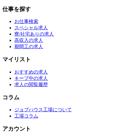
仕事を探す
お仕事検索
スペシャル求人
寮/社宅ありの求人
高収入の求人
期間工の求人
マイリスト
おすすめの求人
キープ中の求人
求人の閲覧履歴
コラム
ジョブハウス工場について
工場コラム
アカウント