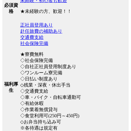
未経験・初心者も歓迎
必須資
★未経験の方、歓迎！！
格
正社員登用あり
赴任旅費の補助あり
交通費支給
社会保険完備
★寮費無料
◇社会保険完備
◇自社正社員登用制度あり
◇ワンルーム寮完備
◇日払い制度あり
福利厚
◇残業・深夜・休出手当
生
◇交通費支給
◇車・バイク・自転車通勤可
◇有給休暇
◇作業着無償貸与
◇食堂利用可(250円～450円)
◇お弁当持ち込み可
※各待遇は規定有