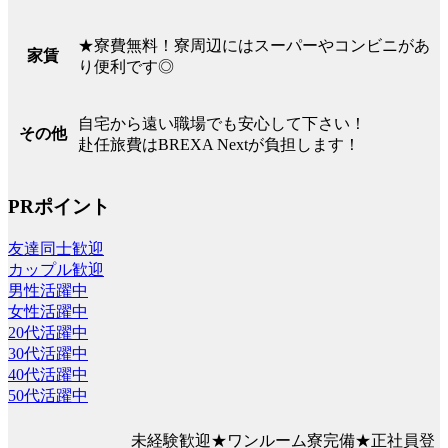
★寮費無料！寮周辺にはスーパーやコンビニがあ
家賃
り便利です◎
自宅から遠い職場でも安心して下さい！
その他
赴任旅費はBREXA Nextが負担します！
PRポイント
友達同士歓迎
カップル歓迎
男性活躍中
女性活躍中
20代活躍中
30代活躍中
40代活躍中
50代活躍中
未経験歓迎★ワンルーム寮完備★正社員登