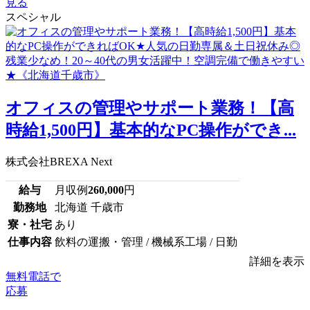
見る
スペシャル
オフィスの管理やサポート業務！【高
時給1,500円】基本的なPC操作ができ...
株式会社BREXA Next
給与
月収例
260,000
円
勤務地
北海道 千歳市
寮・社宅
あり
仕事内容
飲料の運搬・管理 / 機械系工場 / 日勤
詳細を表示
無料電話で
応募