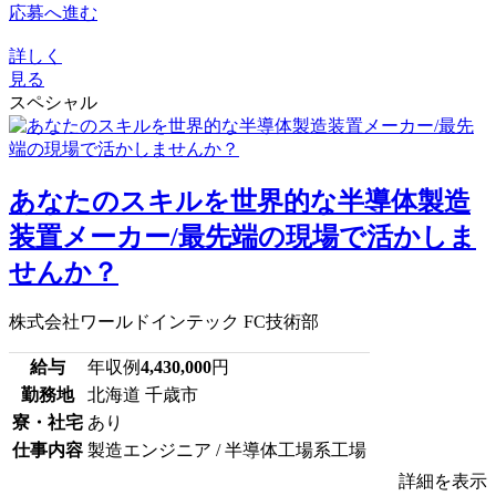
応募へ進む
詳しく
見る
スペシャル
あなたのスキルを世界的な半導体製造
装置メーカー/最先端の現場で活かしま
せんか？
株式会社ワールドインテック FC技術部
給与
年収例
4,430,000
円
勤務地
北海道 千歳市
寮・社宅
あり
仕事内容
製造エンジニア / 半導体工場系工場
詳細を表示