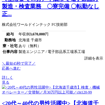
製造・検査業務 〇寮完備 〇転勤なし
正...
株式会社ワールドインテック FC技術部
給与
年収例
3,670,000
円
勤務地
北海道 千歳市
寮・社宅
あり（無料）
仕事内容
製造エンジニア / 電子部品系工場系工場
詳細を表示
＼最短45秒で完了／
応募へ進む
詳しく
見る
<20代～40代の男性活躍中>【北海道千