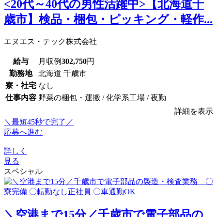
<20代～40代の男性活躍中>【北海道千
歳市】検品・梱包・ピッキング・軽作...
エヌエス・テック株式会社
給与
月収例
302,750
円
勤務地
北海道 千歳市
寮・社宅
なし
仕事内容
野菜の梱包・運搬 / 化学系工場 / 夜勤
詳細を表示
＼最短45秒で完了／
応募へ進む
詳しく
見る
スペシャル
＼空港まで15分／千歳市で電子部品の