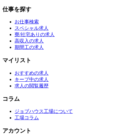
仕事を探す
お仕事検索
スペシャル求人
寮/社宅ありの求人
高収入の求人
期間工の求人
マイリスト
おすすめの求人
キープ中の求人
求人の閲覧履歴
コラム
ジョブハウス工場について
工場コラム
アカウント