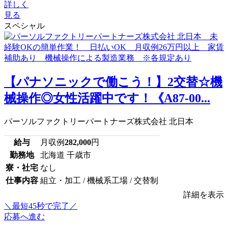
詳しく
見る
スペシャル
【パナソニックで働こう！】2交替☆機
械操作◎女性活躍中です！《A87-00...
パーソルファクトリーパートナーズ株式会社 北日本
給与
月収例
282,000
円
勤務地
北海道 千歳市
寮・社宅
なし
仕事内容
組立・加工 / 機械系工場 / 交替制
詳細を表示
＼最短45秒で完了／
応募へ進む