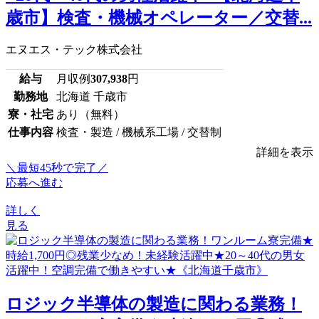
歳市】検査・機械オペレーター／交替...
エヌエス・テック株式会社
給与
月収例
307,938
円
勤務地
北海道 千歳市
寮・社宅
あり（無料）
仕事内容
検査・製造 / 機械系工場 / 交替制
詳細を表示
＼最短45秒で完了／
応募へ進む
詳しく
見る
ロジック半導体の製造に関わる業務！