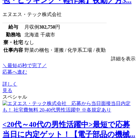
包・ピッキング・軽作業】夜勤／月3...
エヌエス・テック株式会社
給与
月収例
302,750
円
勤務地
北海道 千歳市
寮・社宅
なし
仕事内容
野菜の梱包・運搬 / 化学系工場 / 夜勤
詳細を表示
＼最短45秒で完了／
応募へ進む
詳しく
見る
スペシャル
<20代～40代の男性活躍中>最短で応募
当日に内定ゲット！【電子部品の機械...