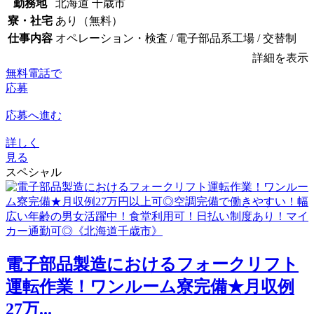
勤務地
北海道 千歳市
寮・社宅
あり（無料）
仕事内容
オペレーション・検査 / 電子部品系工場 / 交替制
詳細を表示
無料電話で
応募
応募へ進む
詳しく
見る
スペシャル
電子部品製造におけるフォークリフト
運転作業！ワンルーム寮完備★月収例
27万...