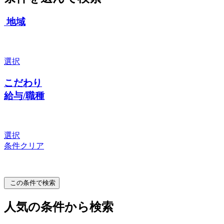
地域
選択
こだわり
給与/職種
選択
条件クリア
この条件で検索
人気の条件から検索