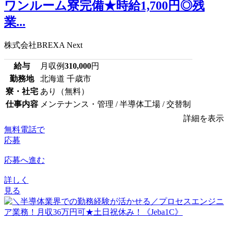
ワンルーム寮完備★時給1,700円◎残
業...
株式会社BREXA Next
給与
月収例
310,000
円
勤務地
北海道 千歳市
寮・社宅
あり（無料）
仕事内容
メンテナンス・管理 / 半導体工場 / 交替制
詳細を表示
無料電話で
応募
応募へ進む
詳しく
見る