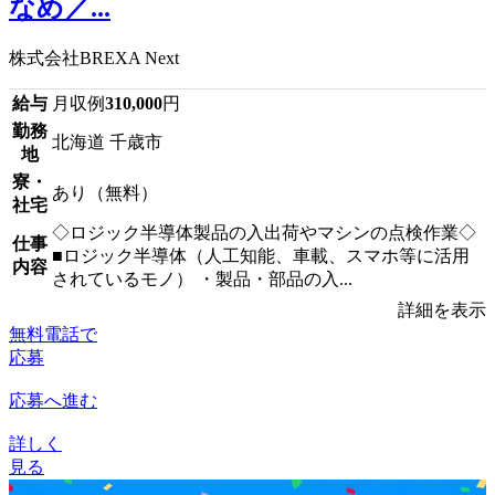
なめ／...
株式会社BREXA Next
給与
月収例
310,000
円
勤務
北海道 千歳市
地
寮・
あり（無料）
社宅
◇ロジック半導体製品の入出荷やマシンの点検作業◇
仕事
■ロジック半導体（人工知能、車載、スマホ等に活用
内容
されているモノ） ・製品・部品の入...
詳細を表示
無料電話で
応募
応募へ進む
詳しく
見る