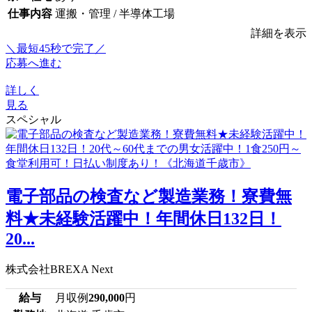
仕事内容
運搬・管理 / 半導体工場
詳細を表示
＼最短45秒で完了／
応募へ進む
詳しく
見る
スペシャル
電子部品の検査など製造業務！寮費無
料★未経験活躍中！年間休日132日！
20...
株式会社BREXA Next
給与
月収例
290,000
円