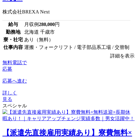
株式会社BREXA Next
給与
月収例
280,000
円
勤務地
北海道 千歳市
寮・社宅
あり（無料）
仕事内容
運搬・フォークリフト / 電子部品系工場 / 交替制
詳細を表示
無料電話で
応募
応募へ進む
詳しく
見る
スペシャル
【派遣先直接雇用実績あり】寮費無料×