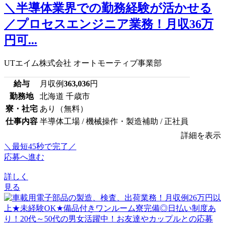
＼半導体業界での勤務経験が活かせる
／プロセスエンジニア業務！月収36万
円可...
UTエイム株式会社 オートモーティブ事業部
給与
月収例
363,036
円
勤務地
北海道 千歳市
寮・社宅
あり（無料）
仕事内容
半導体工場 / 機械操作・製造補助 / 正社員
詳細を表示
＼最短45秒で完了／
応募へ進む
詳しく
見る