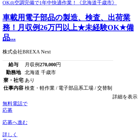
車載用電子部品の製造、検査、出荷業
務！月収例26万円以上★未経験OK★備
品...
株式会社BREXA Next
給与
月収例
270,000
円
勤務地
北海道 千歳市
寮・社宅
あり
仕事内容
検査・軽作業 / 電子部品系工場 / 交替制
詳細を表示
無料電話で
応募
応募へ進む
詳しく