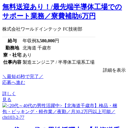
無料送迎あり！/最先端半導体工場での
サポート業務／寮費補助6万円
株式会社ワールドインテック FC技術部
給与
年収例
3,580,000
円
勤務地
北海道 千歳市
寮・社宅
あり
仕事内容
製造エンジニア / 半導体工場系工場
詳細を表示
＼最短45秒で完了／
応募へ進む
詳しく
見る