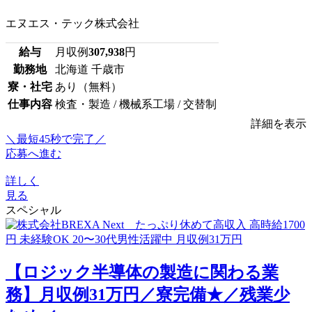
エヌエス・テック株式会社
給与
月収例
307,938
円
勤務地
北海道 千歳市
寮・社宅
あり（無料）
仕事内容
検査・製造 / 機械系工場 / 交替制
詳細を表示
＼最短45秒で完了／
応募へ進む
詳しく
見る
スペシャル
【ロジック半導体の製造に関わる業
務】月収例31万円／寮完備★／残業少