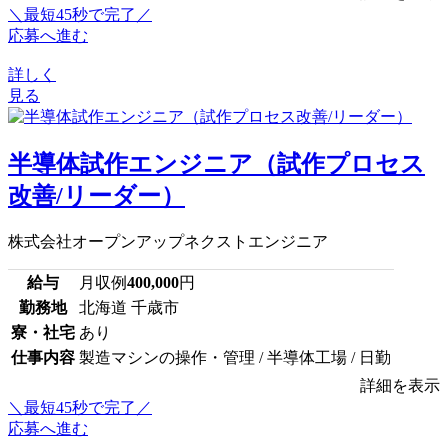
＼最短45秒で完了／
応募へ進む
詳しく
見る
半導体試作エンジニア（試作プロセス
改善/リーダー）
株式会社オープンアップネクストエンジニア
給与
月収例
400,000
円
勤務地
北海道 千歳市
寮・社宅
あり
仕事内容
製造マシンの操作・管理 / 半導体工場 / 日勤
詳細を表示
＼最短45秒で完了／
応募へ進む