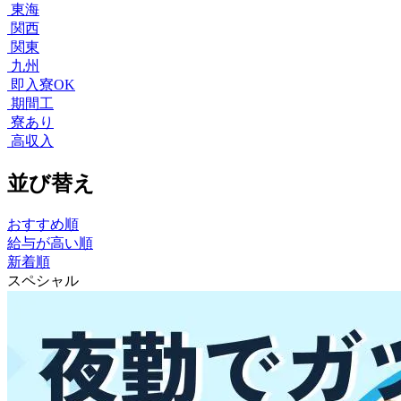
東海
関西
関東
九州
即入寮OK
期間工
寮あり
高収入
並び替え
おすすめ順
給与が高い順
新着順
スペシャル