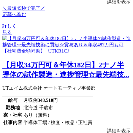
詳細を表示
＼最短45秒で完了／
応募へ進む
詳しく
見る
【月収34万円可＆年休182日】2ナノ半
導体の試作製造・進捗管理☆最先端技...
UTエイム株式会社 オートモーティブ事業部
給与
月収例
348,510
円
勤務地
北海道 千歳市
寮・社宅
あり（無料）
仕事内容
半導体工場 / 検査・検品 / 正社員
詳細を表示