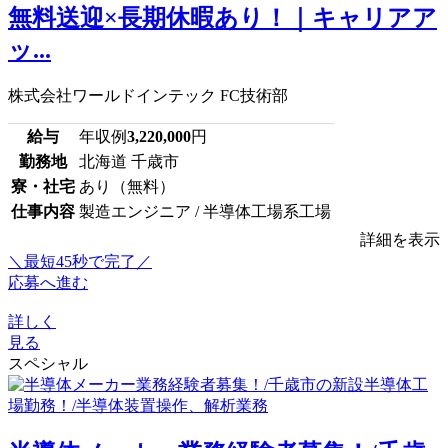
無料送迎×長期休暇あり！｜キャリアア
ッ...
株式会社ワールドインテック FC技術部
給与
年収例
3,220,000
円
勤務地
北海道 千歳市
寮・社宅
あり（無料）
仕事内容
製造エンジニア / 半導体工場系工場
詳細を表示
＼最短45秒で完了／
応募へ進む
詳しく
見る
スペシャル