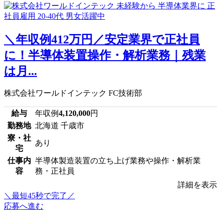
＼年収例412万円／安定業界で正社員
に！半導体装置操作・解析業務｜残業
は月...
株式会社ワールドインテック FC技術部
給与
年収例
4,120,000
円
勤務地
北海道 千歳市
寮・社
あり
宅
仕事内
半導体製造装置の立ち上げ業務や操作・解析業
容
務・正社員
詳細を表示
＼最短45秒で完了／
応募へ進む