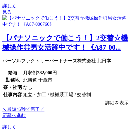
詳しく
見る
【パナソニックで働こう！】2交替☆機
械操作◎男女活躍中です！《A87-00...
パーソルファクトリーパートナーズ株式会社 北日本
給与
月収例
282,000
円
勤務地
北海道 千歳市
寮・社宅
なし
仕事内容
組立・加工 / 機械系工場 / 交替制
詳細を表示
＼最短45秒で完了／
応募へ進む
詳しく