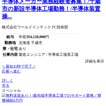
半導体メーカー業務経験者募集！/千歳
市の新設半導体工場勤務！/半導体装置
操...
株式会社ワールドインテック FC技術部
給与
年収例
4,120,000
円
勤務地
北海道 千歳市
寮・社宅
あり
仕事内容
製造エンジニア / 半導体工場系工場
詳細を表示
＼最短45秒で完了／
応募へ進む
詳しく
見る
スペシャル