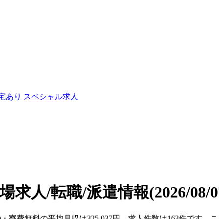
社宅あり
スペシャル求人
場求人/転職/派遣情報
(2026/08
道)・寮費無料の平均月収は325,037円、求人件数は163件です