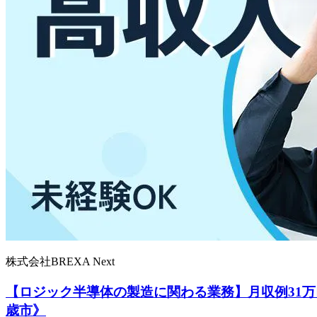
株式会社BREXA Next
【ロジック半導体の製造に関わる業務】月収例31万
歳市》