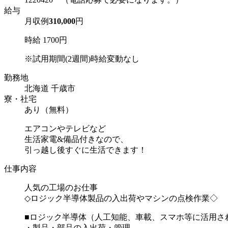
給与
月収例
310,000
円
時給 1700円
※試用期間(2週間)時給変動なし
勤務地
北海道 千歳市
寮・社宅
あり（無料）
エアコンやテレビなど
生活家電&備品付きなので、
引っ越し後すぐに生活できます！
仕事内容
人気の工場のお仕事
◇ロジック半導体製品の入出荷やマシンの点検作業◇
■ロジック半導体（人工知能、車載、スマホ等に活用さ
・製品・部品の入出荷・管理