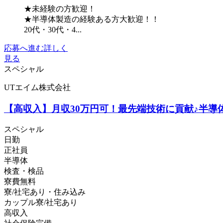
★未経験の方歓迎！
★半導体製造の経験ある方大歓迎！！
20代・30代・4...
応募へ進む
詳しく
見る
スペシャル
UTエイム株式会社
【高収入】月収30万円可！最先端技術に貢献♪半導
スペシャル
日勤
正社員
半導体
検査・検品
寮費無料
寮/社宅あり・住み込み
カップル寮/社宅あり
高収入