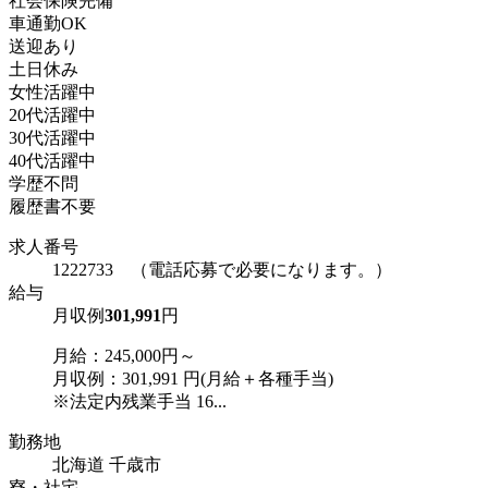
社会保険完備
車通勤OK
送迎あり
土日休み
女性活躍中
20代活躍中
30代活躍中
40代活躍中
学歴不問
履歴書不要
求人番号
1222733 （電話応募で必要になります。）
給与
月収例
301,991
円
月給：245,000円～
月収例：301,991 円(月給＋各種手当)
※法定内残業手当 16...
勤務地
北海道 千歳市
寮・社宅