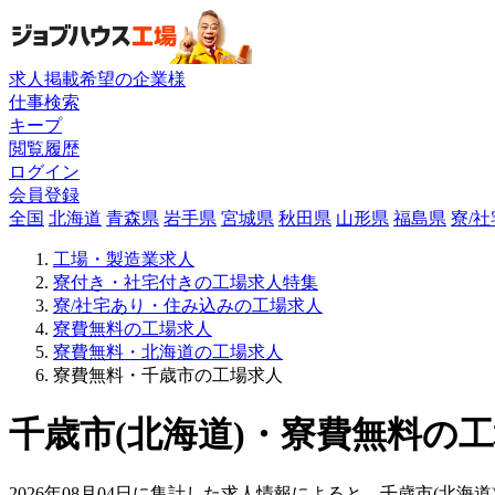
求人掲載希望の企業様
仕事検索
キープ
閲覧履歴
ログイン
会員登録
全国
北海道
青森県
岩手県
宮城県
秋田県
山形県
福島県
寮/
工場・製造業求人
寮付き・社宅付きの工場求人特集
寮/社宅あり・住み込みの工場求人
寮費無料の工場求人
寮費無料・北海道の工場求人
寮費無料・千歳市の工場求人
千歳市(北海道)・寮費無料の工
2026年08月04日に集計した求人情報によると、千歳市(北海