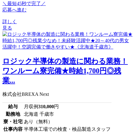
＼最短45秒で完了／
応募へ進む
詳しく
見る
ロジック半導体の製造に関わる業務！
ワンルーム寮完備★時給1,700円◎残
業...
株式会社BREXA Next
給与
月収例
310,000
円
勤務地
北海道 千歳市
寮・社宅
あり（無料）
仕事内容
半導体工場での検査・検品製造スタッフ