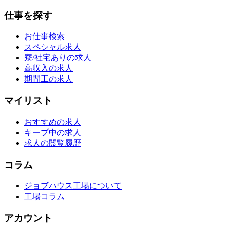
仕事を探す
お仕事検索
スペシャル求人
寮/社宅ありの求人
高収入の求人
期間工の求人
マイリスト
おすすめの求人
キープ中の求人
求人の閲覧履歴
コラム
ジョブハウス工場について
工場コラム
アカウント