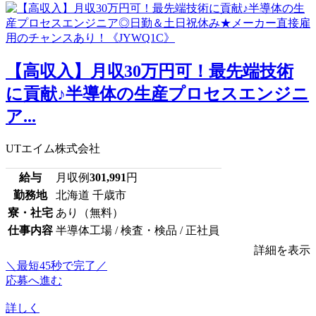
【高収入】月収30万円可！最先端技術
に貢献♪半導体の生産プロセスエンジニ
ア...
UTエイム株式会社
給与
月収例
301,991
円
勤務地
北海道 千歳市
寮・社宅
あり（無料）
仕事内容
半導体工場 / 検査・検品 / 正社員
詳細を表示
＼最短45秒で完了／
応募へ進む
詳しく