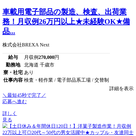
車載用電子部品の製造、検査、出荷業
務！月収例26万円以上★未経験OK★備
品...
株式会社BREXA Next
給与
月収例
270,000
円
勤務地
北海道 千歳市
寮・社宅
あり
仕事内容
検査・軽作業 / 電子部品系工場 / 交替制
詳細を表示
＼最短45秒で完了／
応募へ進む
詳しく
見る