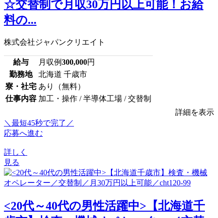
☆交替制で月収30万円以上可能！お給
料の...
株式会社ジャパンクリエイト
給与
月収例
300,000
円
勤務地
北海道 千歳市
寮・社宅
あり（無料）
仕事内容
加工・操作 / 半導体工場 / 交替制
詳細を表示
＼最短45秒で完了／
応募へ進む
詳しく
見る
<20代～40代の男性活躍中>【北海道千