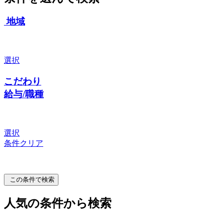
地域
選択
こだわり
給与/職種
選択
条件クリア
この条件で検索
人気の条件から検索