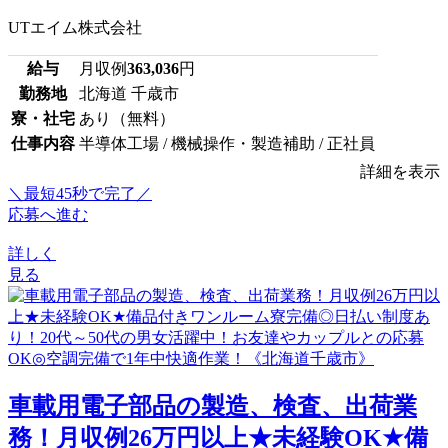
UTエイム株式会社
給与
月収例
363,036
円
勤務地
北海道 千歳市
寮・社宅
あり（無料）
仕事内容
半導体工場 / 機械操作・製造補助 / 正社員
詳細を表示
＼最短45秒で完了／
応募へ進む
詳しく
見る
車載用電子部品の製造、検査、出荷業
務！月収例26万円以上★未経験OK★備