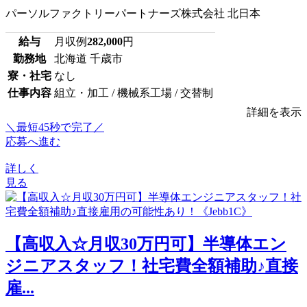
パーソルファクトリーパートナーズ株式会社 北日本
給与
月収例
282,000
円
勤務地
北海道 千歳市
寮・社宅
なし
仕事内容
組立・加工 / 機械系工場 / 交替制
詳細を表示
＼最短45秒で完了／
応募へ進む
詳しく
見る
【高収入☆月収30万円可】半導体エン
ジニアスタッフ！社宅費全額補助♪直接
雇...