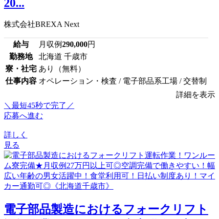
20...
株式会社BREXA Next
給与
月収例
290,000
円
勤務地
北海道 千歳市
寮・社宅
あり（無料）
仕事内容
オペレーション・検査 / 電子部品系工場 / 交替制
詳細を表示
＼最短45秒で完了／
応募へ進む
詳しく
見る
電子部品製造におけるフォークリフト