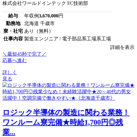
株式会社ワールドインテック FC技術部
給与
年収例
3,670,000
円
勤務地
北海道 千歳市
寮・社宅
あり（無料）
仕事内容
製造エンジニア / 電子部品系工場系工場
詳細を表示
＼最短45秒で完了／
応募へ進む
詳しく
見る
ロジック半導体の製造に関わる業務！
ワンルーム寮完備★時給1,700円◎残
業...