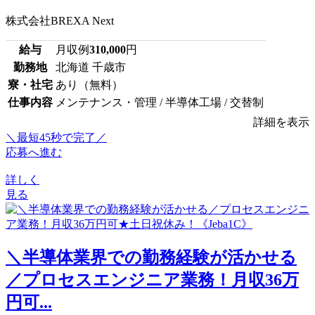
株式会社BREXA Next
給与
月収例
310,000
円
勤務地
北海道 千歳市
寮・社宅
あり（無料）
仕事内容
メンテナンス・管理 / 半導体工場 / 交替制
詳細を表示
＼最短45秒で完了／
応募へ進む
詳しく
見る
＼半導体業界での勤務経験が活かせる
／プロセスエンジニア業務！月収36万
円可...