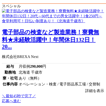
スペシャル
電子部品の検査など製造業務！寮費無
料★未経験活躍中！年間休日132日！
20...
株式会社BREXA Next
給与
月収例
290,000
円
勤務地
北海道 千歳市
寮・社宅
あり（無料）
仕事内容
オペレーション・検査 / 電子部品系工場 / 交替制
詳細を表示
＼最短45秒で完了／
応募へ進む