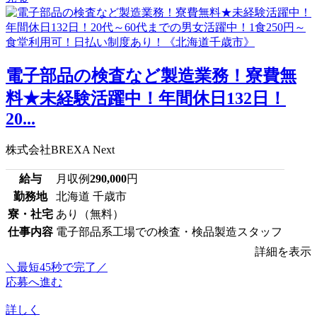
電子部品の検査など製造業務！寮費無
料★未経験活躍中！年間休日132日！
20...
株式会社BREXA Next
給与
月収例
290,000
円
勤務地
北海道 千歳市
寮・社宅
あり（無料）
仕事内容
電子部品系工場での検査・検品製造スタッフ
詳細を表示
＼最短45秒で完了／
応募へ進む
詳しく