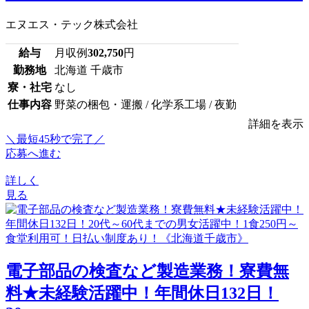
エヌエス・テック株式会社
給与
月収例
302,750
円
勤務地
北海道 千歳市
寮・社宅
なし
仕事内容
野菜の梱包・運搬 / 化学系工場 / 夜勤
詳細を表示
＼最短45秒で完了／
応募へ進む
詳しく
見る
電子部品の検査など製造業務！寮費無
料★未経験活躍中！年間休日132日！