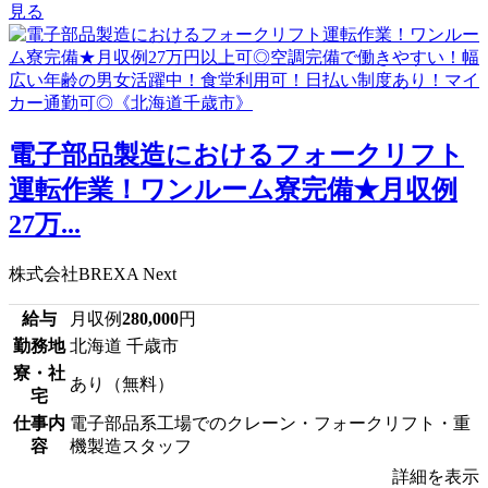
見る
電子部品製造におけるフォークリフト
運転作業！ワンルーム寮完備★月収例
27万...
株式会社BREXA Next
給与
月収例
280,000
円
勤務地
北海道 千歳市
寮・社
あり（無料）
宅
仕事内
電子部品系工場でのクレーン・フォークリフト・重
容
機製造スタッフ
詳細を表示