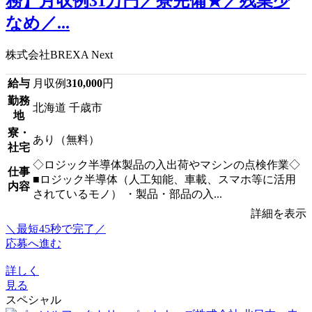
務】月収例31万円／寮完備★／残業少
なめ／...
株式会社BREXA Next
給与
月収例
310,000
円
勤務
北海道 千歳市
地
寮・
あり（無料）
社宅
◇ロジック半導体製品の入出荷やマシンの点検作業◇
仕事
■ロジック半導体（人工知能、車載、スマホ等に活用
内容
されているモノ） ・製品・部品の入...
詳細を表示
＼最短45秒で完了／
応募へ進む
詳しく
見る
スペシャル