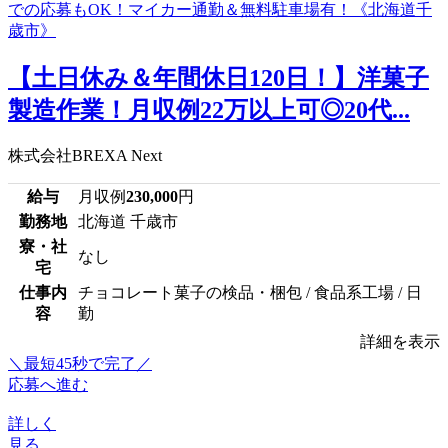
【土日休み＆年間休日120日！】洋菓子
製造作業！月収例22万以上可◎20代...
株式会社BREXA Next
給与
月収例
230,000
円
勤務地
北海道 千歳市
寮・社
なし
宅
仕事内
チョコレート菓子の検品・梱包 / 食品系工場 / 日
容
勤
詳細を表示
＼最短45秒で完了／
応募へ進む
詳しく
見る