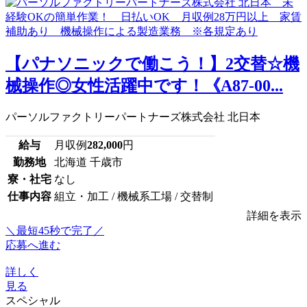
【パナソニックで働こう！】2交替☆機
械操作◎女性活躍中です！《A87-00...
パーソルファクトリーパートナーズ株式会社 北日本
給与
月収例
282,000
円
勤務地
北海道 千歳市
寮・社宅
なし
仕事内容
組立・加工 / 機械系工場 / 交替制
詳細を表示
＼最短45秒で完了／
応募へ進む
詳しく
見る
スペシャル