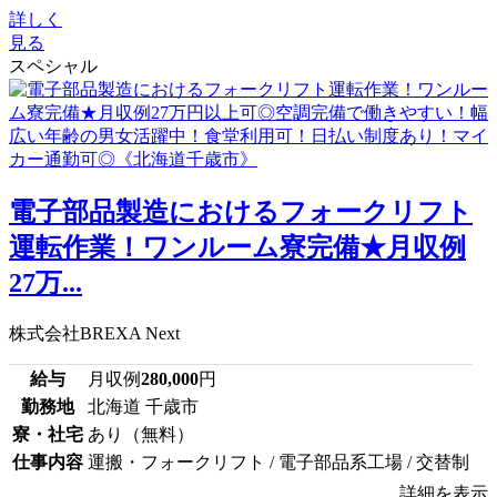
詳しく
見る
スペシャル
電子部品製造におけるフォークリフト
運転作業！ワンルーム寮完備★月収例
27万...
株式会社BREXA Next
給与
月収例
280,000
円
勤務地
北海道 千歳市
寮・社宅
あり（無料）
仕事内容
運搬・フォークリフト / 電子部品系工場 / 交替制
詳細を表示