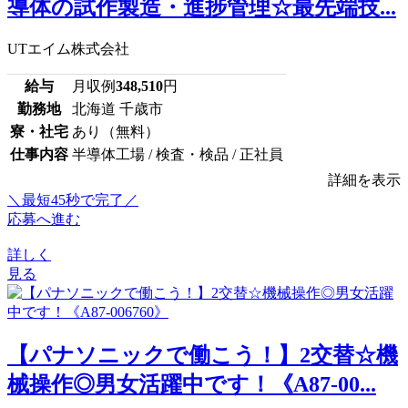
導体の試作製造・進捗管理☆最先端技...
UTエイム株式会社
給与
月収例
348,510
円
勤務地
北海道 千歳市
寮・社宅
あり（無料）
仕事内容
半導体工場 / 検査・検品 / 正社員
詳細を表示
＼最短45秒で完了／
応募へ進む
詳しく
見る
【パナソニックで働こう！】2交替☆機
械操作◎男女活躍中です！《A87-00...