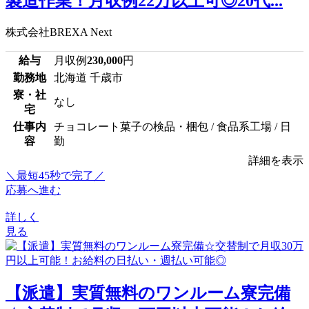
製造作業！月収例22万以上可◎20代...
株式会社BREXA Next
給与
月収例
230,000
円
勤務地
北海道 千歳市
寮・社
なし
宅
仕事内
チョコレート菓子の検品・梱包 / 食品系工場 / 日
容
勤
詳細を表示
＼最短45秒で完了／
応募へ進む
詳しく
見る
【派遣】実質無料のワンルーム寮完備