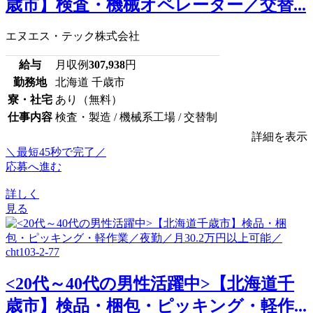
歳市】検査・機械オペレーター／交替...
エヌエス・テック株式会社
給与
月収例
307,938
円
勤務地
北海道 千歳市
寮・社宅
あり（無料）
仕事内容
検査・製造 / 機械系工場 / 交替制
詳細を表示
＼最短45秒で完了／
応募へ進む
詳しく
見る
<20代～40代の男性活躍中>【北海道千
歳市】検品・梱包・ピッキング・軽作...