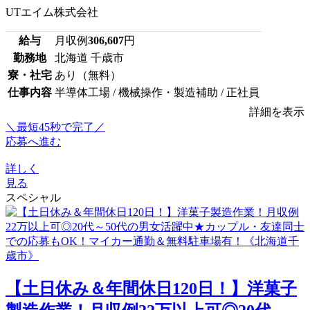
UTエイム株式会社
給与
月収例
306,607
円
勤務地
北海道 千歳市
寮・社宅
あり（無料）
仕事内容
半導体工場 / 機械操作・製造補助 / 正社員
詳細を表示
＼最短45秒で完了／
応募へ進む
詳しく
見る
スペシャル
【土日休み＆年間休日120日！】洋菓子