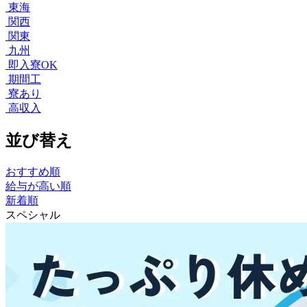
東海
関西
関東
九州
即入寮OK
期間工
寮あり
高収入
並び替え
おすすめ順
給与が高い順
新着順
スペシャル