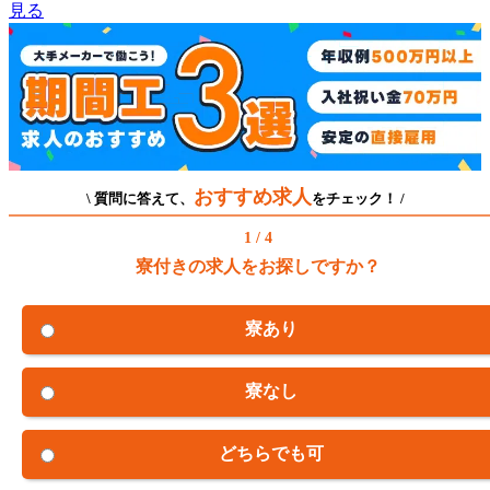
見る
おすすめ求人
\ 質問に答えて、
をチェック！ /
1 / 4
寮付きの求人をお探しですか？
寮あり
寮なし
どちらでも可