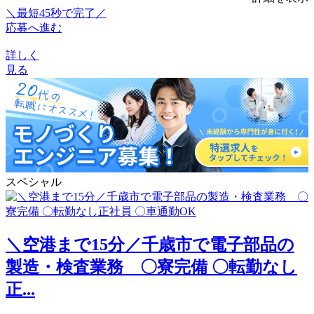
＼最短45秒で完了／
応募へ進む
詳しく
見る
スペシャル
＼空港まで15分／千歳市で電子部品の
製造・検査業務 〇寮完備 〇転勤なし
正...