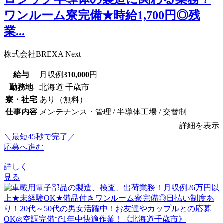
ワンルーム寮完備★時給1,700円◎残
業...
株式会社BREXA Next
給与
月収例
310,000
円
勤務地
北海道 千歳市
寮・社宅
あり（無料）
仕事内容
メンテナンス・管理 / 半導体工場 / 交替制
詳細を表示
＼最短45秒で完了／
応募へ進む
詳しく
見る