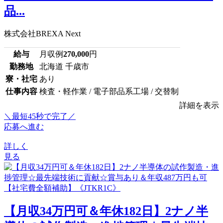
品...
株式会社BREXA Next
給与
月収例
270,000
円
勤務地
北海道 千歳市
寮・社宅
あり
仕事内容
検査・軽作業 / 電子部品系工場 / 交替制
詳細を表示
＼最短45秒で完了／
応募へ進む
詳しく
見る
【月収34万円可＆年休182日】2ナノ半