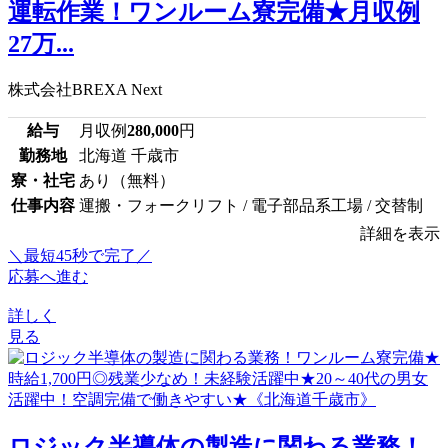
運転作業！ワンルーム寮完備★月収例
27万...
株式会社BREXA Next
給与
月収例
280,000
円
勤務地
北海道 千歳市
寮・社宅
あり（無料）
仕事内容
運搬・フォークリフト / 電子部品系工場 / 交替制
詳細を表示
＼最短45秒で完了／
応募へ進む
詳しく
見る
ロジック半導体の製造に関わる業務！