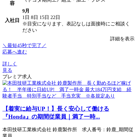
容
9月
1日
8日
15日
22日
入社日
※目安になります、表記なしは面接時にご相談く
ださい
詳細を表示
＼最短45秒で完了／
応募へ進む
詳しく
見る
プレミア求人
【着実に給与UP！】長く安心して働ける
『Honda』の期間従業員｜満了一時...
本田技研工業株式会社 鈴鹿製作所 求人番号：鈴鹿_期間従
業員