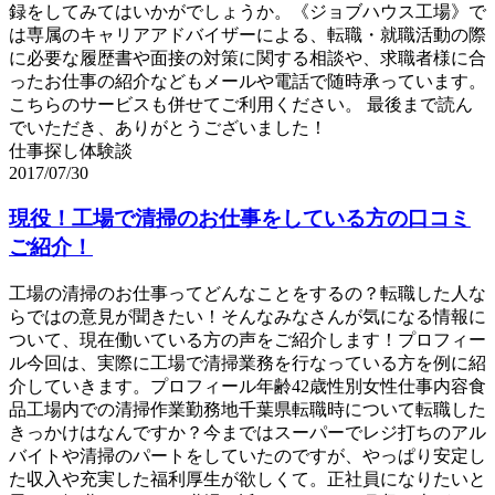
録をしてみてはいかがでしょうか。《ジョブハウス工場》で
は専属のキャリアアドバイザーによる、転職・就職活動の際
に必要な履歴書や面接の対策に関する相談や、求職者様に合
ったお仕事の紹介などもメールや電話で随時承っています。
こちらのサービスも併せてご利用ください。 最後まで読ん
でいただき、ありがとうございました！
仕事探し体験談
2017/07/30
現役！工場で清掃のお仕事をしている方の口コミ
ご紹介！
工場の清掃のお仕事ってどんなことをするの？転職した人な
らではの意見が聞きたい！そんなみなさんが気になる情報に
ついて、現在働いている方の声をご紹介します！プロフィー
ル今回は、実際に工場で清掃業務を行なっている方を例に紹
介していきます。プロフィール年齢42歳性別女性仕事内容食
品工場内での清掃作業勤務地千葉県転職時について転職した
きっかけはなんですか？今まではスーパーでレジ打ちのアル
バイトや清掃のパートをしていたのですが、やっぱり安定し
た収入や充実した福利厚生が欲しくて。正社員になりたいと