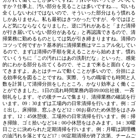
すか？仕事上、汚い部分を見ることは多いですね…。匂いも
全くしないわけではないので、そういった部分はもう慣れる
しかありません。私も最初はきつかったですが、今ではほと
んど気にならなくなりました。逆に汚れがあると「まだ清掃
が行き届いていない部分があるな」と再認識できるので、清
掃業務に勤めるものとしては気が引き締まりますね。清掃の
コツって何ですか？基本的に清掃業務はマニュアル化してい
るので、まずは清掃の手順を覚えることから始めます。慣れ
ていくうちに「この汚れにはあの洗剤だな」といった、感覚
的にわかる部分も出てくるので、そこまで来ると面白くなっ
てきますよ。あとはチームで動くことが多いので、分担によ
る効率化を図ることですね。実際、うちの職場でも時間と人
数を計算して清掃分担をしたところ、かなり効率よく働くこ
とができました。1日の流れ時間業務内容09:00出社後、一斉
朝礼をします。その後チームで集まり、清掃業務の確認を行
います。09：30まずは工場内の日常清掃を行います。例：ゴ
ミ出し、床掃除、窓ふきなど12：00お昼のため休憩をはさみ
ます。12：45休憩後、工場外の日常清掃を行います。例：掃
き掃除、ゴミ拾いなど14：00小休憩をはさみます。14：30曜
日ごとに決められた定期清掃を行います。例：月曜は調理機
の油汚れを落とすなど17：00定期清掃が終了次第、チームご