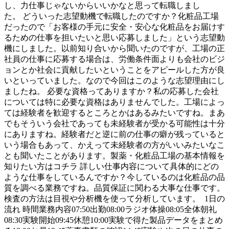
し、力仕事じゃないからいいかなと思って転職しまし
た。 どういった志望動機で転職したのですか？化粧品工場
だったので「お客様の手元に安全・安心な化粧品をお届けす
るための仕事を担いたいと思い応募しました」という志望動
機にしました。以前知り合いから聞いたのですが、工場の正
社員の仕事に応募する場合は、労働条件面よりも会社のビジ
ョンとか社会に貢献したいということをアピールした方が良
いといっていました。なので今回はこのような志望理由にし
ましたね。 必要な資格ってありますか？私の応募した会社
については特に必要な資格はありませんでした。工場によっ
ては経験者を歓迎するところとかはあるみたいですね。まあ
でもそういう会社であっても未経験者が受かる可能性は十分
にありますね。経験者だと逆に前の仕事の癖が残っていると
いう場合もあって、かえって未経験者の方がいいみたいなこ
とも聞いたことがあります。製薬・化粧品工場の基本情報を
知りたい方はコチラ 詳しい仕事内容について具体的にどの
ような仕事をしているんですか？今しているのは化粧品の品
質を調べる業務ですね。品質保証に関わる大事な仕事です。
検査の方法は目視や分析機を使って分析しています。 1日の
流れ 時間業務内容07:50出勤08:00ラジオ体操08:05全体朝礼
08:30実験開始09:45休憩10:00実験で得た製品データをまとめ