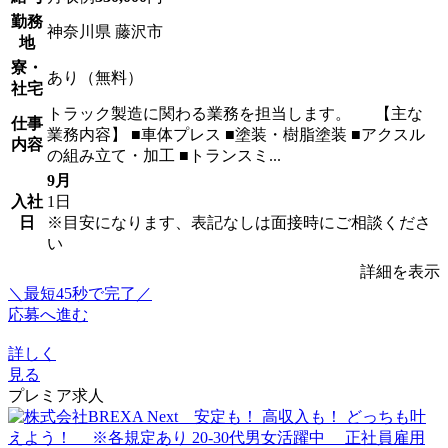
勤務
神奈川県 藤沢市
地
寮・
あり（無料）
社宅
トラック製造に関わる業務を担当します。 【主な
仕事
業務内容】 ■車体プレス ■塗装・樹脂塗装 ■アクスル
内容
の組み立て・加工 ■トランスミ...
9月
入社
1日
日
※目安になります、表記なしは面接時にご相談くださ
い
詳細を表示
＼最短45秒で完了／
応募へ進む
詳しく
見る
プレミア求人