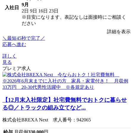
9月
入社日
2日
9日
16日
23日
※目安になります、表記なしは面接時にご相談く
ださい
詳細を表示
＼最短45秒で完了／
応募へ進む
詳しく
見る
プレミア求人
【12月末入社限定】社宅費無料でおトクに暮らせ
る◎／トラックの組み立てなど...
株式会社BREXA Next 求人番号：942065
給与
月収例
330,000
円