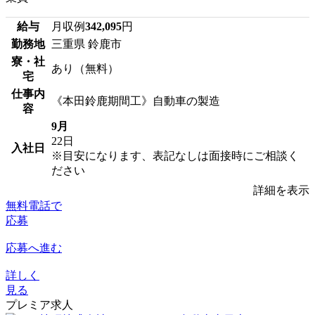
給与
月収例
342,095
円
勤務地
三重県 鈴鹿市
寮・社
あり（無料）
宅
仕事内
《本田鈴鹿期間工》自動車の製造
容
9月
22日
入社日
※目安になります、表記なしは面接時にご相談く
ださい
詳細を表示
無料電話で
応募
応募へ進む
詳しく
見る
プレミア求人