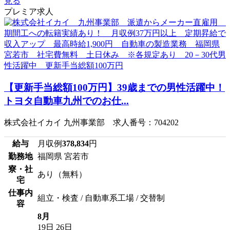
見る
プレミア求人
【更新手当総額100万円】39歳までの男性活躍中！
トヨタ自動車九州でのお仕...
株式会社イカイ 九州事業部 求人番号：704202
給与
月収例
378,834
円
勤務地
福岡県 宮若市
寮・社
あり（無料）
宅
仕事内
組立・検査 / 自動車系工場 / 交替制
容
8月
19日
26日