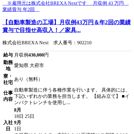
【自動車製造の工場】月収例43万円＆年2回の業績
賞与で目指せ高収入！／家具...
株式会社BREXA Next 求人番号：902210
給与
月収例
430,000
円
勤務
愛知県 大府市
地
寮・
あり（無料）
社宅
自動車製造に伴う各種作業を行います。 具体的には、
仕事
下記いずれかの業務を担当します。 【組み立て】 ■イ
内容
ンパクトレンチを使用し...
8月
18日
25日
入社
9月
日
1日