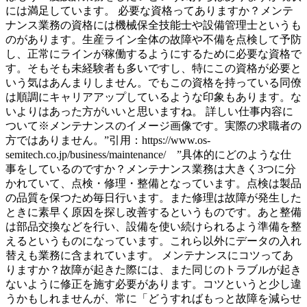
には満足しています。 必要な資格ってありますか？メンテ
ナンス業務の資格には機械保全技能士や設備管理士というも
のがあります。生産ライン全体の故障や不備を点検して予防
し、正常にラインが稼働するようにするために必要な資格で
す。そもそも未経験者も多いですし、特にこの資格が必要と
いう気はあんまりしません。でもこの資格を持っている同僚
は順調にキャリアアップしているような印象もあります。な
いよりはあった方がいいと思いますね。 詳しい仕事内容に
ついて※メンテナンスのイメージ画像です。実際の求職者の
方ではありません。”引用：https://www.os-
semitech.co.jp/business/maintenance/ ”具体的にどのような仕
事をしているのですか？メンテナンス業務は大きく3つに分
かれていて、点検・修理・整備となっています。点検は製品
の品質を保つため毎日行います。また修理は故障が発生した
ときに素早く原因を探し改善するというものです。あと整備
は部品交換などを行い、設備を使い続けられるよう準備を整
えるというものになっています。これら以外にデータの入れ
替えも業務に含まれています。 メンテナンスにコツってあ
りますか？故障が起きた際には、また同じのトラブルが起き
ないように修正を施す必要があります。コツというと少し違
うかもしれませんが、常に「どうすればもっと故障を減らせ