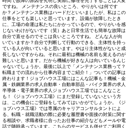
時間で故障の原因を究明し実際に修理を完了することは大変
ですね。 メンテナンスの良いところ、やりがいは何です
か？メンテナンス業務はハードだといいましたが、私はこの
仕事をとても楽しいと思っています。設備が故障したとき
に、工場の命運は私たちにかかっているので、やりがいを感
じないわけがないです（笑）あと日常生活でも簡単な故障は
自分で直せるのでそこは良いところですね。 どんな人が向
いていますか？自分で判断して行動のできる、主体性を持っ
ている人が向いていると思います。やはり主体性がないと成
長しないですからね。それに最初は機械の名前も覚えるのが
難しいと思います。だから機械が好きな人は向いているんじ
ゃないでしょうか。最後に以上で「メンテナンス業務って？
転職までの流れから仕事内容までご紹介！」ついての記事は
終わります！ジョブハウス工場にはこんな記事も！機械・金
属・鉄鋼業界の求人自動車・自動車部品・バイク業界の求人
半導体・電子業界の求人ジョブハウス工場ではこんなこと
も！《ジョブハウス工場》にまだ登録していないという方
は、この機会にご登録をしてみてはいかがでしょうか。《ジ
ョブハウス工場》では専属のキャリアコンサルタントによ
る、転職・就職活動の際に必要な履歴書や面接の対策に関す
る相談や、求職者様に合ったお仕事の紹介などもメールや電
話で随時承っています。こちらのサービスも併せてご利用く