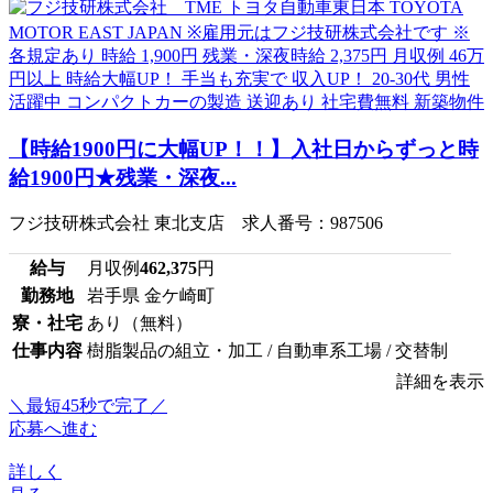
【時給1900円に大幅UP！！】入社日からずっと時
給1900円★残業・深夜...
フジ技研株式会社 東北支店 求人番号：987506
給与
月収例
462,375
円
勤務地
岩手県 金ケ崎町
寮・社宅
あり（無料）
仕事内容
樹脂製品の組立・加工 / 自動車系工場 / 交替制
詳細を表示
＼最短45秒で完了／
応募へ進む
詳しく