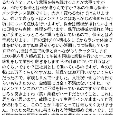
るだろう？」という意識を持ち続けることが大事ですか
ね。 保守や保全とは何が違うんですか？私の仕事も保全・
メンテナンス業務ですし、大きく変わるわけではありませ
ん。強いて言うならばメンテナンスはあらかじめ決められた
項目について点検を行いますが、保全は機械が壊れないよう
に日頃から点検・修理を行います。保守は機械が壊れた時に
元に戻すというところに重点を置いているので、保全とは若
干異なります。 1日の流れ8:00-朝礼をしてからラジオ体操で
体を動かします8:30-異変がないか巡回しつつ待機していま
す12:00-お昼は食堂で同僚と食べながらリラックスします
13:00-気を引き締め直して午後も同様に業務を行います17:00
終礼をして業務引継ぎをします 今の仕事について月収はど
のくらいですか？正社員として働いているのですが、今の月
収は35万円くらいですかね。前職では30万円いかないくらい
だったので、家族も喜んでいました。入社祝い金も20万円く
らいもらえたので、金銭面には全く不満はないですね。 で
はメンテナンスのどこに不満を持っているのですか？痛いと
ころを突きますね（笑）業務がハードだということ、これに
尽きると思います。故障によって生産ラインが止まって作業
が遅れること、このことが工場にとっては最も良くありませ
ん。そのため私たちに与えられる時間は極めて短いです。短