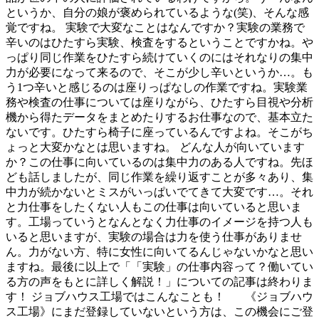
というか、自分の娘が褒められているような(笑)、そんな感
覚ですね。 実験で大変なことはなんですか？実験の業務で
辛いのはひたすら実験、検査をするということですかね。や
っぱり同じ作業をひたすら続けていくのにはそれなりの集中
力が必要になって来るので、そこが少し辛いというか…。も
う1つ辛いと感じるのは座りっぱなしの作業ですね。実験業
務や検査の仕事については座りながら、ひたすら目視や分析
機から得たデータをまとめたりするお仕事なので、基本立た
ないです。ひたすら椅子に座っているんですよね。そこがち
ょっと大変かなとは思いますね。 どんな人が向いています
か？この仕事に向いているのは集中力のある人ですね。先ほ
ども話しましたが、同じ作業を繰り返すことが多々あり、集
中力が続かないとミスがいっぱいでてきて大変です…。それ
と力仕事をしたくない人もこの仕事は向いていると思いま
す。工場っていうとなんとなく力仕事のイメージを持つ人も
いると思いますが、実験の場合は力を使う仕事がありませ
ん。力がない方、特に女性に向いてるんじゃないかなと思い
ますね。最後に以上で「「実験」の仕事内容って？働いてい
る方の声をもとに詳しく解説！」についての記事は終わりま
す！ ジョブハウス工場ではこんなことも！ 《ジョブハウ
ス工場》にまだ登録していないという方は、この機会にご登