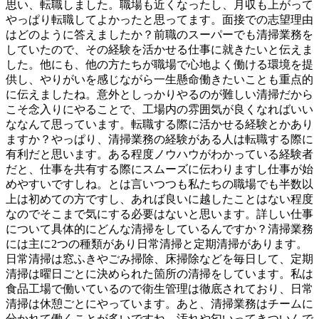
思い、転職しました。職場も近くなったし、月収も上がって
やっぱり転職してよかったと思ってます。面接での志望理由
はどのように答えましたか？前職のスーパーでも清掃業務を
していたので、その経験を活かせる仕事に就きたいと伝えま
した。他にも、他の方たちが職場で心地よく働ける環境を提
供し、やりがいを感じながら一生懸命働きたいことも重点的
に伝えましたね。意外としっかりやるのが難しい清掃だから
こそ念入りにやることで、工場内の雰囲気が良くなればいい
ななんて思っています。転職する際に活かせる経験とかあり
ますか？やっぱり、清掃業務の経験がある人は転職する際に
有利だと思います。ある程度ノウハウがわかっている経験者
だと、仕事を共有する際にスムーズに伝わりますし仕事が始
めやすいですしね。とは言いつつも私たちの職場でも半数以
上は初めての方ですし、あれば良いに越したことはない程度
なのでそこまで気にする必要はないと思います。詳しい仕事
について具体的にどんな清掃をしているんですか？清掃業務
には主に2つの種類があり日常清掃と定期清掃があります。
日常清掃は窓ふきやごみ掃除、床掃除などを毎日して、定期
清掃は曜日ごとに決められた箇所の清掃をしています。私は
食品工場で働いているので衛生管理は徹底されており、日常
清掃は休憩ごとにやっています。あと、清掃業務はチームに
分かれて働くことが多いですね。汚れや匂いってきついんで