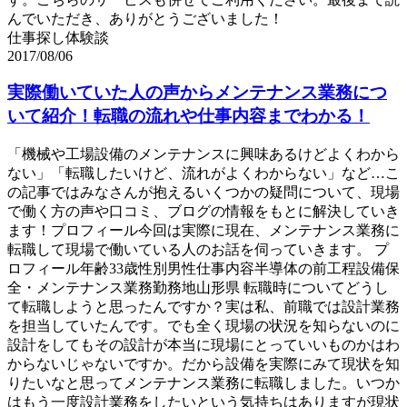
んでいただき、ありがとうございました！
仕事探し体験談
2017/08/06
実際働いていた人の声からメンテナンス業務につ
いて紹介！転職の流れや仕事内容までわかる！
「機械や工場設備のメンテナンスに興味あるけどよくわから
ない」「転職したいけど、流れがよくわからない」など…こ
の記事ではみなさんが抱えるいくつかの疑問について、現場
で働く方の声や口コミ、ブログの情報をもとに解決していき
ます！プロフィール今回は実際に現在、メンテナンス業務に
転職して現場で働いている人のお話を伺っていきます。 プ
ロフィール年齢33歳性別男性仕事内容半導体の前工程設備保
全・メンテナンス業務勤務地山形県 転職時についてどうし
て転職しようと思ったんですか？実は私、前職では設計業務
を担当していたんです。でも全く現場の状況を知らないのに
設計をしてもその設計が本当に現場にとっていいものかはわ
からないじゃないですか。だから設備を実際にみて現状を知
りたいなと思ってメンテナンス業務に転職しました。いつか
はもう一度設計業務をしたいという気持ちはありますが現状