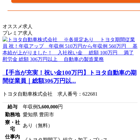
オススメ求人
プレミア求人
【手当が充実！祝い金100万円】トヨタ自動車の期
間従業員｜総額306万円以...
トヨタ自動車株式会社 求人番号：622681
給与
年収例
5,600,000
円
勤務地
愛知県 豊田市
寮・社
あり（無料）
宅
仕事内
《トヨタ期間工》組立・加工・プレス