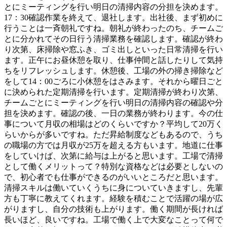
とにミーティングを行い明日の清掃内容の分担を決めます。
17：30確認作業を終えて、退社します。出社後、まず初めに
行うことは一斉朝礼ですね。朝礼が終わったのち、チームご
とに分かれてその日行う清掃業務を確認します。確認が終わ
り次第、床掃除や窓ふき、ゴミ出しといった日常清掃を行い
ます。正午にお昼休憩を取り、仕事仲間と話したりして気持
ちをリフレッシュします。休憩後、工場の外の掃き掃除など
をして14：00ごろに小休憩をはさみます。それから曜日ごと
に決められた定期清掃を行います。定期清掃が終わり次第、
チームごとにミーティングを行い明日の清掃内容の確認や分
担を決めます。確認の後、一日の業務が終わります。今の仕
事について月収の相場はどのくらいですか？平均して20万く
らいからが多いですね。ただ昇給制度などもあるので、うち
の職場の方では月収が25万を超える方もいます。地道に仕事
をしていけば、次第に給与は上がると思います。工場で清掃
として働くメリットって？特別な資格などは必要としないの
で、初心者でも仕事ができるのがいいところだと思います。
清掃スキルは働いていくうちに身についていきますし、先輩
方も丁寧に教えてくれます。経験を積むことで活躍の場が広
がりますし、自分の技術も上がります。働く期間が長ければ
長いほど、良いですね。工場で働く上で大変なことって何で