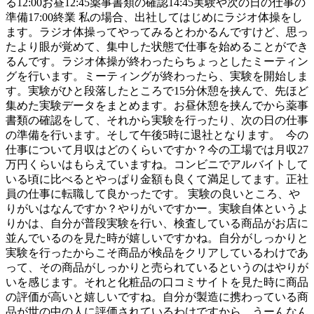
る12:00お昼12:45薬事書類の確認14:45実験や次の日の仕事の
準備17:00終業 私の場合、出社してはじめにラジオ体操をし
ます。ラジオ体操ってやってみるとわかるんですけど、思っ
たより眼が覚めて、集中した状態で仕事を始めることができ
るんです。ラジオ体操が終わったらちょっとしたミーティン
グを行います。ミーティングが終わったら、実験を開始しま
す。実験がひと段落したところで15分休憩を挟んで、先ほど
集めた実験データをまとめます。お昼休憩を挟んでから薬事
書類の確認をして、それから実験を行ったり、次の日の仕事
の準備を行います。そして午後5時に退社となります。 今の
仕事について月収はどのくらいですか？今の工場では月収27
万円くらいはもらえていますね。コンビニでアルバイトして
いる頃に比べるとやっぱり金額も良くて満足してます。正社
員の仕事に転職して良かったです。 実験の良いところ、や
りがいはなんですか？やりがいですかー。実験自体というよ
りかは、自分が普段実験を行い、検査している商品がお店に
並んでいるのを見た時が嬉しいですかね。自分がしっかりと
実験を行ったからこそ商品が検品をクリアしているわけであ
って、その商品がしっかりと売られているというのはやりが
いを感じます。それと化粧品の口コミサイトを見た時に商品
の評価が高いと嬉しいですね。自分が製造に携わっている商
品が世の中の人に評価されているわけですから。うーんなん