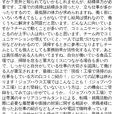
すか？意外と知られてないかもしれませんが、結構体力が必
要です。工場での清掃は結構歩き回ったり、立ち仕事が多か
ったりするので、最低限の体力が求められますね。働く前に
いろいろ考えてもしょうがないですし結局は慣れなので、働
くうちに解決する問題だと思います。どんな人に向いていま
すか？チームで動くことが多いので、コミュニケーションを
とるのが上手い人は向いていると思います。チーム内でコミ
ュニケーションが増えていくと、一人では気づけなかった部
分などがわかるので、清掃するときに参考になりますしチー
ムとしても個人としても業務効率が活性化するんです。あと
は責任感がある人も向いてますね。自分が働いている食品工
場では、掃除を怠ると重大なミスにつながる場合も多いの
で、しっかりと自分がしている仕事の大切さを認識して働け
る人が重宝されます。最後に以上で「現役！工場で清掃のお
仕事をしている方の口コミご紹介！」についての記事は終わ
ります！ジョブハウス工場ではこんなことも！《ジョブハウ
ス工場》にまだ登録していないという方は、この機会にご登
録をしてみてはいかがでしょうか。《ジョブハウス工場》で
は専属のキャリアコンサルタントによる、転職・就職活動の
際に必要な履歴書や面接の対策に関する相談や、求職者様に
合ったお仕事の紹介などもメールや電話で随時承っていま
す。こちらのサービスも併せてご利用ください。最後まで読