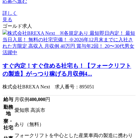
応募へ進む
詳しく
見る
ゴールド求人
すぐ内定！すぐ住める社宅も！【フォークリフト
の製造】がっつり稼げる月収例4...
株式会社BREXA Next 求人番号：895051
給与
月収例
400,000
円
勤務
愛知県 高浜市
地
寮・
あり（無料）
社宅
フォークリフトを中心とした産業車両の製造に携わり