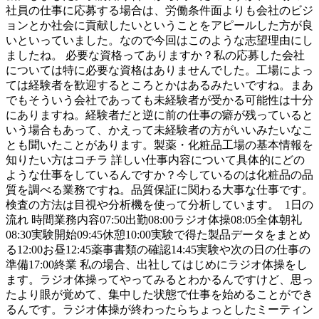
社員の仕事に応募する場合は、労働条件面よりも会社のビジ
ョンとか社会に貢献したいということをアピールした方が良
いといっていました。なので今回はこのような志望理由にし
ましたね。 必要な資格ってありますか？私の応募した会社
については特に必要な資格はありませんでした。工場によっ
ては経験者を歓迎するところとかはあるみたいですね。まあ
でもそういう会社であっても未経験者が受かる可能性は十分
にありますね。経験者だと逆に前の仕事の癖が残っていると
いう場合もあって、かえって未経験者の方がいいみたいなこ
とも聞いたことがあります。製薬・化粧品工場の基本情報を
知りたい方はコチラ 詳しい仕事内容について具体的にどの
ような仕事をしているんですか？今しているのは化粧品の品
質を調べる業務ですね。品質保証に関わる大事な仕事です。
検査の方法は目視や分析機を使って分析しています。 1日の
流れ 時間業務内容07:50出勤08:00ラジオ体操08:05全体朝礼
08:30実験開始09:45休憩10:00実験で得た製品データをまとめ
る12:00お昼12:45薬事書類の確認14:45実験や次の日の仕事の
準備17:00終業 私の場合、出社してはじめにラジオ体操をし
ます。ラジオ体操ってやってみるとわかるんですけど、思っ
たより眼が覚めて、集中した状態で仕事を始めることができ
るんです。ラジオ体操が終わったらちょっとしたミーティン