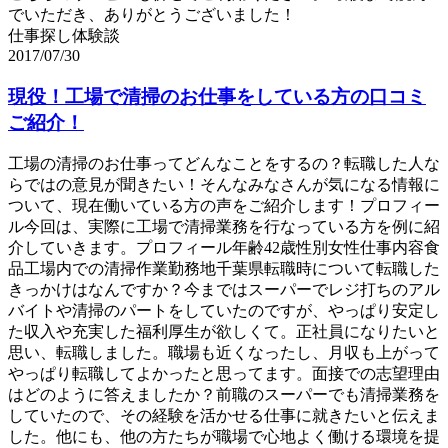
でいただき、ありがとうございました！
仕事探し体験談
2017/07/30
現役！工場で清掃のお仕事をしている方の口コミ
ご紹介！
工場の清掃のお仕事ってどんなことをするの？転職した人な
らではの意見が聞きたい！そんなみなさんが気になる情報に
ついて、現在働いている方の声をご紹介します！プロフィー
ル今回は、実際に工場で清掃業務を行なっている方を例に紹
介していきます。プロフィール年齢42歳性別女性仕事内容食
品工場内での清掃作業勤務地千葉県転職時について転職した
きっかけはなんですか？今まではスーパーでレジ打ちのアル
バイトや清掃のパートをしていたのですが、やっぱり安定し
た収入や充実した福利厚生が欲しくて。正社員になりたいと
思い、転職しました。職場も近くなったし、月収も上がって
やっぱり転職してよかったと思ってます。面接での志望理由
はどのように答えましたか？前職のスーパーでも清掃業務を
していたので、その経験を活かせる仕事に就きたいと伝えま
した。他にも、他の方たちが職場で心地よく働ける環境を提