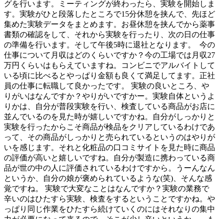
グを行います。ミーティングが終わったら、実験を開始しま
す。実験がひと段落したところで15分休憩を挟んで、先ほど
集めた実験データをまとめます。お昼休憩を挟んでから薬事
書類の確認をして、それから実験を行ったり、次の日の仕事
の準備を行います。そして午後5時に退社となります。 今の
仕事について月収はどのくらいですか？今の工場では月収27
万円くらいはもらえていますね。コンビニでアルバイトして
いる頃に比べるとやっぱり金額も良くて満足してます。正社
員の仕事に転職して良かったです。 実験の良いところ、や
りがいはなんですか？やりがいですかー。実験自体というよ
りかは、自分が普段実験を行い、検査している商品がお店に
並んでいるのを見た時が嬉しいですかね。自分がしっかりと
実験を行ったからこそ商品が検品をクリアしているわけであ
って、その商品がしっかりと売られているというのはやりが
いを感じます。それと化粧品の口コミサイトを見た時に商品
の評価が高いと嬉しいですね。自分が製造に携わっている商
品が世の中の人に評価されているわけですから。うーんなん
というか、自分の娘が褒められているような(笑)、そんな感
覚ですね。 実験で大変なことはなんですか？実験の業務で
辛いのはひたすら実験、検査をするということですかね。や
っぱり同じ作業をひたすら続けていくのにはそれなりの集中