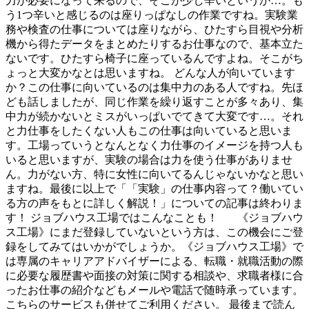
力が必要になって来るので、そこが少し辛いというか…。も
う1つ辛いと感じるのは座りっぱなしの作業ですね。実験業
務や検査の仕事については座りながら、ひたすら目視や分析
機から得たデータをまとめたりするお仕事なので、基本立た
ないです。ひたすら椅子に座っているんですよね。そこがち
ょっと大変かなとは思いますね。 どんな人が向いています
か？この仕事に向いているのは集中力のある人ですね。先ほ
ども話しましたが、同じ作業を繰り返すことが多々あり、集
中力が続かないとミスがいっぱいでてきて大変です…。それ
と力仕事をしたくない人もこの仕事は向いていると思いま
す。工場っていうとなんとなく力仕事のイメージを持つ人も
いると思いますが、実験の場合は力を使う仕事がありませ
ん。力がない方、特に女性に向いてるんじゃないかなと思い
ますね。最後に以上で「「実験」の仕事内容って？働いてい
る方の声をもとに詳しく解説！」についての記事は終わりま
す！ ジョブハウス工場ではこんなことも！ 《ジョブハウ
ス工場》にまだ登録していないという方は、この機会にご登
録をしてみてはいかがでしょうか。《ジョブハウス工場》で
は専属のキャリアアドバイザーによる、転職・就職活動の際
に必要な履歴書や面接の対策に関する相談や、求職者様に合
ったお仕事の紹介などもメールや電話で随時承っています。
こちらのサービスも併せてご利用ください。 最後まで読ん