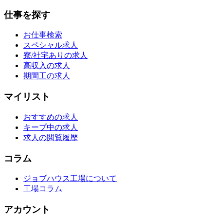
仕事を探す
お仕事検索
スペシャル求人
寮/社宅ありの求人
高収入の求人
期間工の求人
マイリスト
おすすめの求人
キープ中の求人
求人の閲覧履歴
コラム
ジョブハウス工場について
工場コラム
アカウント