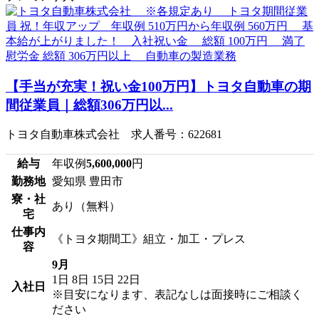
【手当が充実！祝い金100万円】トヨタ自動車の期
間従業員｜総額306万円以...
トヨタ自動車株式会社 求人番号：622681
給与
年収例
5,600,000
円
勤務地
愛知県 豊田市
寮・社
あり（無料）
宅
仕事内
《トヨタ期間工》組立・加工・プレス
容
9月
1日
8日
15日
22日
入社日
※目安になります、表記なしは面接時にご相談く
ださい