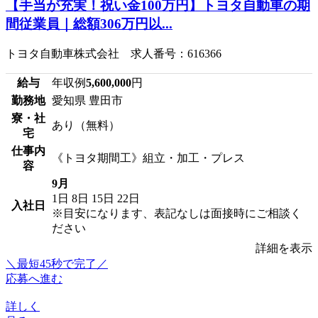
【手当が充実！祝い金100万円】トヨタ自動車の期
間従業員｜総額306万円以...
トヨタ自動車株式会社 求人番号：616366
給与
年収例
5,600,000
円
勤務地
愛知県 豊田市
寮・社
あり（無料）
宅
仕事内
《トヨタ期間工》組立・加工・プレス
容
9月
1日
8日
15日
22日
入社日
※目安になります、表記なしは面接時にご相談く
ださい
詳細を表示
＼最短45秒で完了／
応募へ進む
詳しく