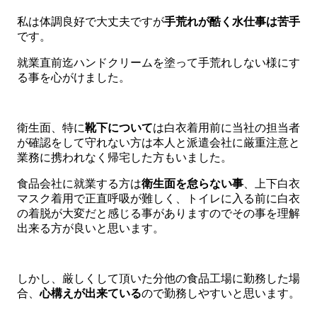
私は体調良好で大丈夫ですが
手荒れが酷く水仕事は苦手
です。
就業直前迄ハンドクリームを塗って手荒れしない様にす
る事を心がけました。
衛生面、特に
靴下について
は白衣着用前に当社の担当者
が確認をして守れない方は本人と派遣会社に厳重注意と
業務に携われなく帰宅した方もいました。
食品会社に就業する方は
衛生面を怠らない事
、上下白衣
マスク着用で正直呼吸が難しく、トイレに入る前に白衣
の着脱が大変だと感じる事がありますのでその事を理解
出来る方が良いと思います。
しかし、厳しくして頂いた分他の食品工場に勤務した場
合、
心構えが出来ている
ので勤務しやすいと思います。