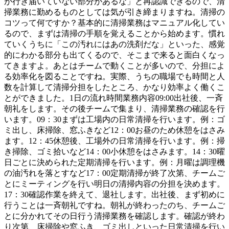
が行き届いていない部分があるな」と再認識できるので、清
掃業務に勤めるものとしては気が引き締まりますね。清掃の
コツって何ですか？基本的に清掃業務はマニュアル化してい
るので、まずは清掃の手順を覚えることから始めます。慣れ
ていくうちに「この汚れにはあの洗剤だな」といった、感覚
的にわかる部分も出てくるので、そこまで来ると面白くなっ
てきますよ。あとはチームで動くことが多いので、分担によ
る効率化を図ることですね。実際、うちの職場でも時間と人
数を計算して清掃分担をしたところ、かなり効率よく働くこ
とができました。1日の流れ時間業務内容09:00出社後、一斉
朝礼をします。その後チームで集まり、清掃業務の確認を行
います。09：30まずは工場内の日常清掃を行います。例：ゴ
ミ出し、床掃除、窓ふきなど12：00お昼のため休憩をはさみ
ます。12：45休憩後、工場外の日常清掃を行います。例：掃
き掃除、ゴミ拾いなど14：00小休憩をはさみます。14：30曜
日ごとに決められた定期清掃を行います。例：月曜は調理機
の油汚れを落とすなど17：00定期清掃が終了次第、チームご
とにミーティングを行い明日の清掃内容の分担を決めます。
17：30確認作業を終えて、退社します。出社後、まず初めに
行うことは一斉朝礼ですね。朝礼が終わったのち、チームご
とに分かれてその日行う清掃業務を確認します。確認が終わ
り次第、床掃除や窓ふき、ゴミ出しといった日常清掃を行い