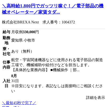
＼高時給1,800円でガッツリ稼ぐ！／電子部品の機
械オペレーター／家賃タダ...
株式会社BREXA Next 求人番号：1004372
給与
月収例
330,000
円
勤務
愛知県 小牧市
地
寮・
あり（無料）
社宅
航空・宇宙関連機器などに使用される電子部品の製造
仕事
工場で、機械補助や組付けなどを担当します。
内容
【具体的な業務内容】 ■機械操作 ｜部...
8月
入社
31日
日
※目安になります、表記なしは面接時にご相談くださ
い
詳細を表示
＼最短45秒で完了／