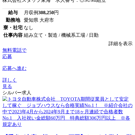
株式会社スタッフ東海 求人番号：◎SUMI組立
給与
月収例
308,250
円
勤務地
愛知県 大府市
寮・社宅
なし
仕事内容
組み立て・製造 / 機械系工場 / 日勤
詳細を表示
無料電話で
応募
応募へ進む
詳しく
見る
シルバー求人