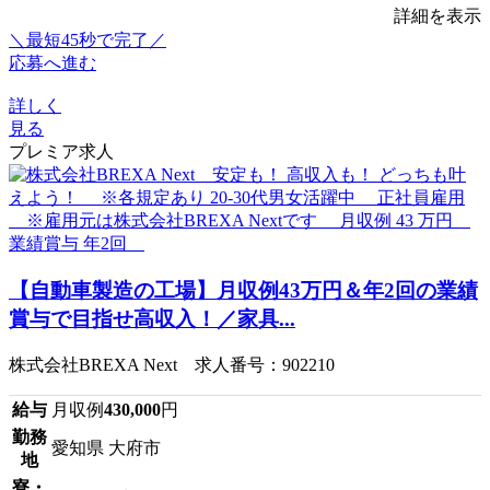
詳細を表示
＼最短45秒で完了／
応募へ進む
詳しく
見る
プレミア求人
【自動車製造の工場】月収例43万円＆年2回の業績
賞与で目指せ高収入！／家具...
株式会社BREXA Next 求人番号：902210
給与
月収例
430,000
円
勤務
愛知県 大府市
地
寮・