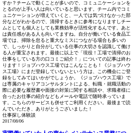
すか？チームで動くことが多いので、コミュニケーションを
とるのが上手い人は向いていると思います。チーム内でコミ
ュニケーションが増えていくと、一人では気づけなかった部
分などがわかるので、清掃するときに参考になりますしチー
ムとしても個人としても業務効率が活性化するんです。あと
は責任感がある人も向いてますね。自分が働いている食品工
場では、掃除を怠ると重大なミスにつながる場合も多いの
で、しっかりと自分がしている仕事の大切さを認識して働け
る人が重宝されます。最後に以上で「現役！工場で清掃のお
仕事をしている方の口コミご紹介！」についての記事は終わ
ります！ジョブハウス工場ではこんなことも！《ジョブハウ
ス工場》にまだ登録していないという方は、この機会にご登
録をしてみてはいかがでしょうか。《ジョブハウス工場》で
は専属のキャリアコンサルタントによる、転職・就職活動の
際に必要な履歴書や面接の対策に関する相談や、求職者様に
合ったお仕事の紹介などもメールや電話で随時承っていま
す。こちらのサービスも併せてご利用ください。最後まで読
んでいただき、ありがとうございました！
仕事探し体験談
2017/08/06