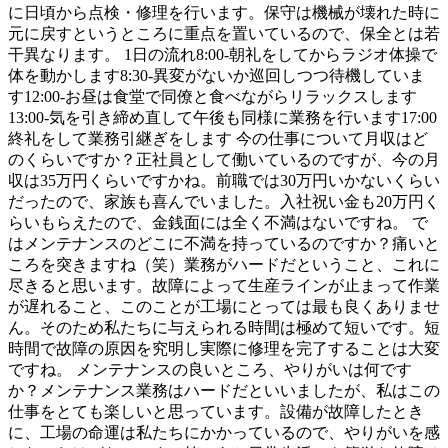
に日頃から点検・修理を行います。保守は機械が壊れた時に
元に戻すというところに重点を置いているので、保全とは若
干異なります。 1日の流れ8:00-朝礼をしてからラジオ体操で
体を動かします8:30-異変がないか巡回しつつ待機していま
す12:00-お昼は食堂で同僚と食べながらリラックスします
13:00-気を引き締め直して午後も同様に業務を行います17:00
終礼をして業務引継ぎをします 今の仕事について月収はど
のくらいですか？正社員として働いているのですが、今の月
収は35万円くらいですかね。前職では30万円いかないくらい
だったので、家族も喜んでいました。入社祝い金も20万円く
らいもらえたので、金銭面には全く不満はないですね。 で
はメンテナンスのどこに不満を持っているのですか？痛いと
ころを突きますね（笑）業務がハードだということ、これに
尽きると思います。故障によって生産ラインが止まって作業
が遅れること、このことが工場にとっては最も良くありませ
ん。そのため私たちに与えられる時間は極めて短いです。短
時間で故障の原因を究明し実際に修理を完了することは大変
ですね。 メンテナンスの良いところ、やりがいは何です
か？メンテナンス業務はハードだといいましたが、私はこの
仕事をとても楽しいと思っています。設備が故障したとき
に、工場の命運は私たちにかかっているので、やりがいを感