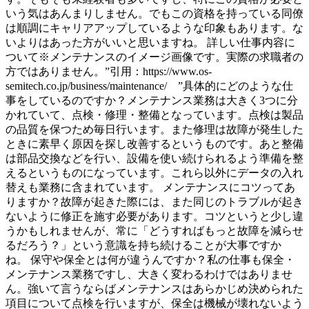
いう気はあんまりしません。でもこの資格を持っている同僚
は順調にキャリアアップしているような印象もあります。な
いよりはあった方がいいと思いますね。 詳しい仕事内容に
ついて※メンテナンスのイメージ画像です。実際の求職者の
方ではありません。”引用：https://www.os-
semitech.co.jp/business/maintenance/ ”具体的にどのような仕
事をしているのですか？メンテナンス業務は大きく3つに分
かれていて、点検・修理・整備となっています。点検は製品
の品質を保つため毎日行います。また修理は故障が発生した
ときに素早く原因を探し改善するというものです。あと整備
は部品交換などを行い、設備を使い続けられるよう準備を整
えるというものになっています。これら以外にデータの入れ
替えも業務に含まれています。 メンテナンスにコツってあ
りますか？故障が起きた際には、また同じのトラブルが起き
ないように修正を施す必要があります。コツというと少し違
うかもしれませんが、常に「どうすればもっと故障を減らせ
るだろう？」という意識を持ち続けることが大事ですか
ね。 保守や保全とは何が違うんですか？私の仕事も保全・
メンテナンス業務ですし、大きく変わるわけではありませ
ん。強いて言うならばメンテナンスはあらかじめ決められた
項目について点検を行いますが、保全は機械が壊れないよう