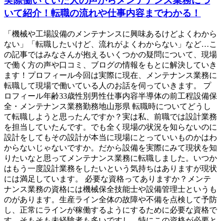
実際働いていた人の声からメンテナンス業務につ
いて紹介！転職の流れや仕事内容までわかる！
「機械や工場設備のメンテナンスに興味あるけどよくわから
ない」「転職したいけど、流れがよくわからない」など…こ
の記事ではみなさんが抱えるいくつかの疑問について、現場
で働く方の声や口コミ、ブログの情報をもとに解決していき
ます！プロフィール今回は実際に現在、メンテナンス業務に
転職して現場で働いている人のお話を伺っていきます。 プ
ロフィール年齢33歳性別男性仕事内容半導体の前工程設備保
全・メンテナンス業務勤務地山形県 転職時についてどうし
て転職しようと思ったんですか？実は私、前職では設計業務
を担当していたんです。でも全く現場の状況を知らないのに
設計をしてもその設計が本当に現場にとっていいものかはわ
からないじゃないですか。だから設備を実際にみて現状を知
りたいなと思ってメンテナンス業務に転職しました。いつか
はもう一度設計業務をしたいという気持ちはありますが現状
には満足しています。 必要な資格ってありますか？メンテ
ナンス業務の資格には機械保全技能士や設備管理士というも
のがあります。生産ライン全体の故障や不備を点検して予防
し、正常にラインが稼働するようにするために必要な資格で
す。そもそも未経験者も多いですし、特にこの資格が必要と