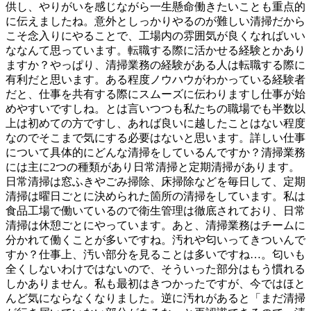
供し、やりがいを感じながら一生懸命働きたいことも重点的
に伝えましたね。意外としっかりやるのが難しい清掃だから
こそ念入りにやることで、工場内の雰囲気が良くなればいい
ななんて思っています。転職する際に活かせる経験とかあり
ますか？やっぱり、清掃業務の経験がある人は転職する際に
有利だと思います。ある程度ノウハウがわかっている経験者
だと、仕事を共有する際にスムーズに伝わりますし仕事が始
めやすいですしね。とは言いつつも私たちの職場でも半数以
上は初めての方ですし、あれば良いに越したことはない程度
なのでそこまで気にする必要はないと思います。詳しい仕事
について具体的にどんな清掃をしているんですか？清掃業務
には主に2つの種類があり日常清掃と定期清掃があります。
日常清掃は窓ふきやごみ掃除、床掃除などを毎日して、定期
清掃は曜日ごとに決められた箇所の清掃をしています。私は
食品工場で働いているので衛生管理は徹底されており、日常
清掃は休憩ごとにやっています。あと、清掃業務はチームに
分かれて働くことが多いですね。汚れや匂いってきついんで
すか？仕事上、汚い部分を見ることは多いですね…。匂いも
全くしないわけではないので、そういった部分はもう慣れる
しかありません。私も最初はきつかったですが、今ではほと
んど気にならなくなりました。逆に汚れがあると「まだ清掃