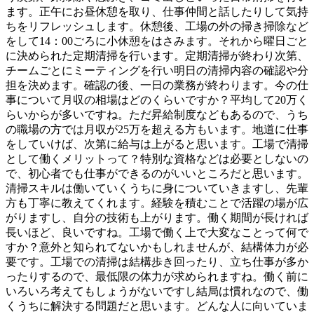
ます。正午にお昼休憩を取り、仕事仲間と話したりして気持
ちをリフレッシュします。休憩後、工場の外の掃き掃除など
をして14：00ごろに小休憩をはさみます。それから曜日ごと
に決められた定期清掃を行います。定期清掃が終わり次第、
チームごとにミーティングを行い明日の清掃内容の確認や分
担を決めます。確認の後、一日の業務が終わります。今の仕
事について月収の相場はどのくらいですか？平均して20万く
らいからが多いですね。ただ昇給制度などもあるので、うち
の職場の方では月収が25万を超える方もいます。地道に仕事
をしていけば、次第に給与は上がると思います。工場で清掃
として働くメリットって？特別な資格などは必要としないの
で、初心者でも仕事ができるのがいいところだと思います。
清掃スキルは働いていくうちに身についていきますし、先輩
方も丁寧に教えてくれます。経験を積むことで活躍の場が広
がりますし、自分の技術も上がります。働く期間が長ければ
長いほど、良いですね。工場で働く上で大変なことって何で
すか？意外と知られてないかもしれませんが、結構体力が必
要です。工場での清掃は結構歩き回ったり、立ち仕事が多か
ったりするので、最低限の体力が求められますね。働く前に
いろいろ考えてもしょうがないですし結局は慣れなので、働
くうちに解決する問題だと思います。どんな人に向いていま