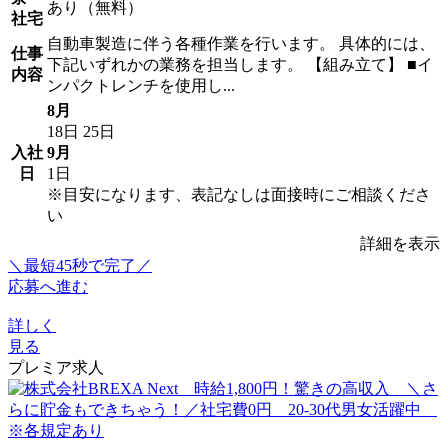
あり（無料）
社宅
自動車製造に伴う各種作業を行います。 具体的には、
仕事
下記いずれかの業務を担当します。 【組み立て】 ■イ
内容
ンパクトレンチを使用し...
8月
18日
25日
入社
9月
日
1日
※目安になります、表記なしは面接時にご相談くださ
い
詳細を表示
＼最短45秒で完了／
応募へ進む
詳しく
見る
プレミア求人