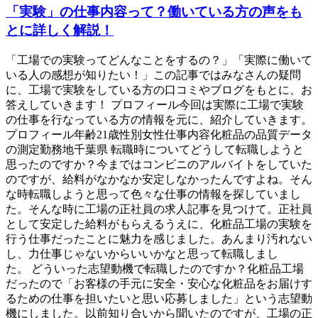
「実験」の仕事内容って？働いている方の声をも
とに詳しく解説！
「工場での実験ってどんなことをするの？」「実際に働いて
いる人の感想が知りたい！」この記事ではみなさんの疑問
に、工場で実験をしている方の口コミやブログをもとに、お
答えしていきます！ プロフィール今回は実際に工場で実験
の仕事を行なっている方の情報を元に、紹介していきます。
プロフィール年齢21歳性別女性仕事内容化粧品の品質データ
の測定勤務地千葉県 転職時についてどうして転職しようと
思ったのですか？今まではコンビニのアルバイトをしていた
のですが、給料がなかなか安定しなかったんですよね。そん
な時転職しようと思って色々な仕事の情報を探していまし
た。そんな時に工場の正社員の求人記事を見つけて。正社員
として安定した給料がもらえるうえに、化粧品工場の実験を
行う仕事だったことに魅力を感じました。あんまり汚れない
し、力仕事じゃないからいいかなと思って転職しまし
た。 どういった志望動機で転職したのですか？化粧品工場
だったので「お客様の手元に安全・安心な化粧品をお届けす
るための仕事を担いたいと思い応募しました」という志望動
機にしました。以前知り合いから聞いたのですが、工場の正