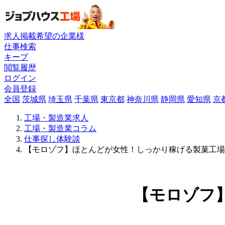
求人掲載希望の企業様
仕事検索
キープ
閲覧履歴
ログイン
会員登録
全国
茨城県
埼玉県
千葉県
東京都
神奈川県
静岡県
愛知県
京
工場・製造業求人
工場・製造業コラム
仕事探し体験談
【モロゾフ】ほとんどが女性！しっかり稼げる製菓工場
【モロゾフ