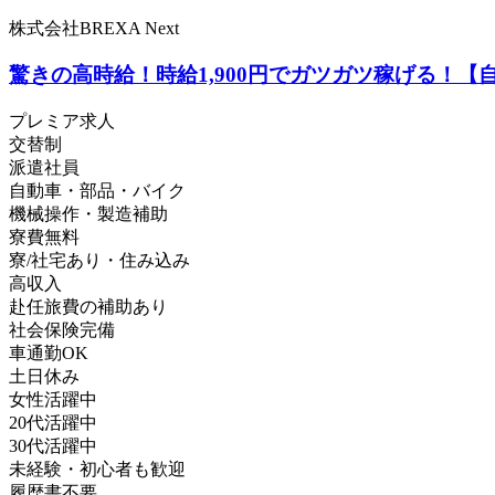
株式会社BREXA Next
驚きの高時給！時給1,900円でガツガツ稼げる！【
プレミア求人
交替制
派遣社員
自動車・部品・バイク
機械操作・製造補助
寮費無料
寮/社宅あり・住み込み
高収入
赴任旅費の補助あり
社会保険完備
車通勤OK
土日休み
女性活躍中
20代活躍中
30代活躍中
未経験・初心者も歓迎
履歴書不要