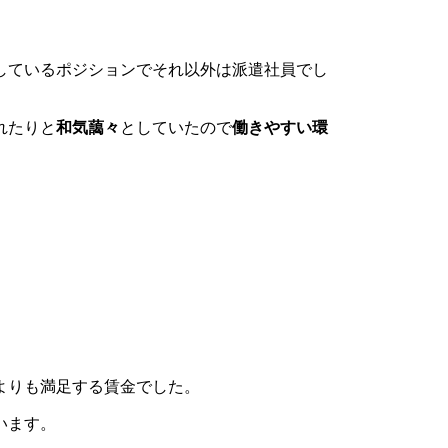
しているポジションでそれ以外は派遣社員でし
れたりと
和気藹々
としていたので
働きやすい環
よりも満足する賃金でした。
います。