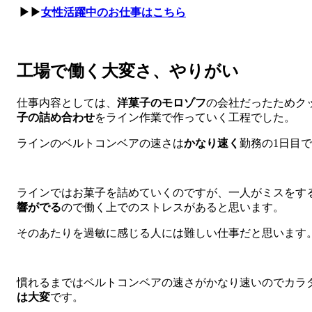
▶▶
女性活躍中のお仕事はこちら
工場で働く大変さ、やりがい
仕事内容としては、
洋菓子のモロゾフ
の会社だったためク
子の詰め合わせ
をライン作業で作っていく工程でした。
ラインのベルトコンベアの速さは
かなり速く
勤務の1日目
ラインではお菓子を詰めていくのですが、一人がミスをす
響がでる
ので働く上でのストレスがあると思います。
そのあたりを過敏に感じる人には難しい仕事だと思います
慣れるまではベルトコンベアの速さがかなり速いのでカラ
は大変
です。