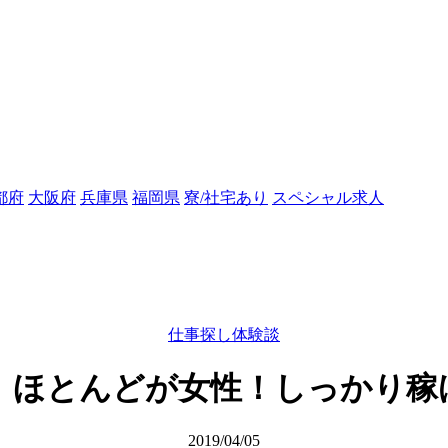
都府
大阪府
兵庫県
福岡県
寮/社宅あり
スペシャル求人
仕事探し体験談
】ほとんどが女性！しっかり稼
2019/04/05