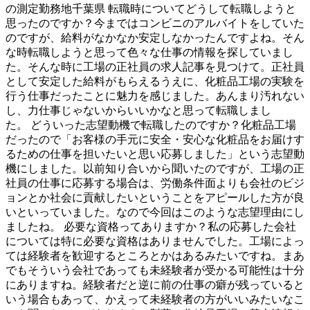
の測定勤務地千葉県 転職時についてどうして転職しようと
思ったのですか？今まではコンビニのアルバイトをしていた
のですが、給料がなかなか安定しなかったんですよね。そん
な時転職しようと思って色々な仕事の情報を探していまし
た。そんな時に工場の正社員の求人記事を見つけて。正社員
として安定した給料がもらえるうえに、化粧品工場の実験を
行う仕事だったことに魅力を感じました。あんまり汚れない
し、力仕事じゃないからいいかなと思って転職しまし
た。 どういった志望動機で転職したのですか？化粧品工場
だったので「お客様の手元に安全・安心な化粧品をお届けす
るための仕事を担いたいと思い応募しました」という志望動
機にしました。以前知り合いから聞いたのですが、工場の正
社員の仕事に応募する場合は、労働条件面よりも会社のビジ
ョンとか社会に貢献したいということをアピールした方が良
いといっていました。なので今回はこのような志望理由にし
ましたね。 必要な資格ってありますか？私の応募した会社
については特に必要な資格はありませんでした。工場によっ
ては経験者を歓迎するところとかはあるみたいですね。まあ
でもそういう会社であっても未経験者が受かる可能性は十分
にありますね。経験者だと逆に前の仕事の癖が残っていると
いう場合もあって、かえって未経験者の方がいいみたいなこ