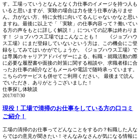
す。工場っていうとなんとなく力仕事のイメージを持つ人も
いると思いますが、実験の場合は力を使う仕事がありませ
ん。力がない方、特に女性に向いてるんじゃないかなと思い
ますね。最後に以上で「「実験」の仕事内容って？働いてい
る方の声をもとに詳しく解説！」についての記事は終わりま
す！ ジョブハウス工場ではこんなことも！ 《ジョブハウ
ス工場》にまだ登録していないという方は、この機会にご登
録をしてみてはいかがでしょうか。《ジョブハウス工場》で
は専属のキャリアアドバイザーによる、転職・就職活動の際
に必要な履歴書や面接の対策に関する相談や、求職者様に合
ったお仕事の紹介などもメールや電話で随時承っています。
こちらのサービスも併せてご利用ください。 最後まで読ん
でいただき、ありがとうございました！
仕事探し体験談
2017/07/30
現役！工場で清掃のお仕事をしている方の口コミ
ご紹介！
工場の清掃のお仕事ってどんなことをするの？転職した人な
らではの意見が聞きたい！そんなみなさんが気になる情報に