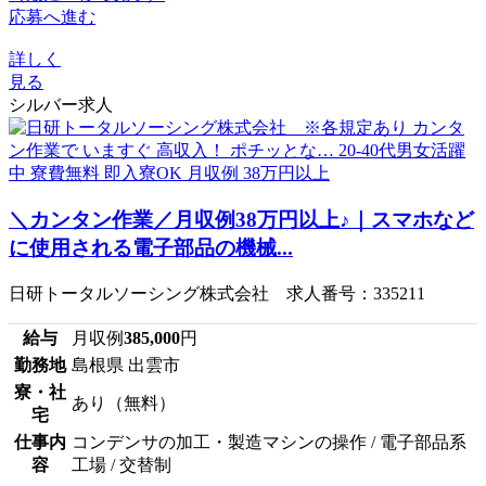
応募へ進む
詳しく
見る
シルバー求人
＼カンタン作業／月収例38万円以上♪｜スマホなど
に使用される電子部品の機械...
日研トータルソーシング株式会社 求人番号：335211
給与
月収例
385,000
円
勤務地
島根県 出雲市
寮・社
あり（無料）
宅
仕事内
コンデンサの加工・製造マシンの操作 / 電子部品系
容
工場 / 交替制