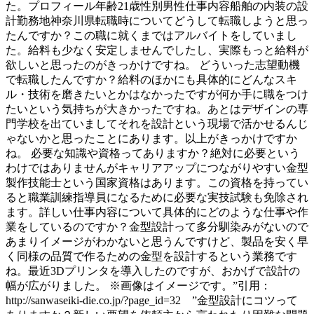
た。プロフィール年齢21歳性別男性仕事内容船舶の内装の設
計勤務地神奈川県転職時についてどうして転職しようと思っ
たんですか？この職に就くまではアルバイトをしていまし
た。給料も少なく安定しませんでしたし、実際もっと給料が
欲しいと思ったのがきっかけですね。 どういった志望動機
で転職したんですか？給料のほかにも具体的にどんなスキ
ル・技術を磨きたいとかはなかったですが何か手に職をつけ
たいという気持ちが大きかったですね。あとはデザインの専
門学校を出ていましてそれを設計という現場で活かせるんじ
ゃないかと思ったことにあります。以上がきっかけですか
ね。 必要な知識や資格ってありますか？絶対に必要という
わけではありませんがキャリアアップにつながりやすい金型
製作技能士という国家資格はあります。この資格を持ってい
ると職業訓練指導員になるために必要な実技試験も免除され
ます。詳しい仕事内容について具体的にどのような仕事や作
業をしているのですか？金型設計って多分馴染みがないので
あまりイメージがわかないと思うんですけど、製品を安く早
く同様の品質で作るための金型を設計するという業務です
ね。最近3Dプリンタを導入したのですが、おかげで設計の
幅が広がりました。 ※画像はイメージです。”引用：
http://sanwaseiki-die.co.jp/?page_id=32 ”金型設計にコツって