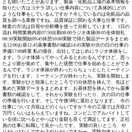
とも聞いたことがあります。製薬・化粧品工場の基本情報を
知りたい方はコチラ 詳しい仕事内容について具体的にどの
ような仕事をしているんですか？今しているのは化粧品の品
質を調べる業務ですね。品質保証に関わる大事な仕事です。
検査の方法は目視や分析機を使って分析しています。 1日の
流れ 時間業務内容07:50出勤08:00ラジオ体操08:05全体朝礼
08:30実験開始09:45休憩10:00実験で得た製品データをまとめ
る12:00お昼12:45薬事書類の確認14:45実験や次の日の仕事の
準備17:00終業 私の場合、出社してはじめにラジオ体操をし
ます。ラジオ体操ってやってみるとわかるんですけど、思っ
たより眼が覚めて、集中した状態で仕事を始めることができ
るんです。ラジオ体操が終わったらちょっとしたミーティン
グを行います。ミーティングが終わったら、実験を開始しま
す。実験がひと段落したところで15分休憩を挟んで、先ほど
集めた実験データをまとめます。お昼休憩を挟んでから薬事
書類の確認をして、それから実験を行ったり、次の日の仕事
の準備を行います。そして午後5時に退社となります。 今の
仕事について月収はどのくらいですか？今の工場では月収27
万円くらいはもらえていますね。コンビニでアルバイトして
いる頃に比べるとやっぱり金額も良くて満足してます。正社
員の仕事に転職して良かったです。 実験の良いところ、や
りがいはなんですか？やりがいですかー。実験自体というよ