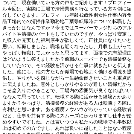
ついて、現在働いている方の声をご紹介します！プロフィー
ル今回は、実際に工場で清掃業務を行なっている方を例に紹
介していきます。プロフィール年齢42歳性別女性仕事内容食
品工場内での清掃作業勤務地千葉県転職時について転職した
きっかけはなんですか？今まではスーパーでレジ打ちのアル
バイトや清掃のパートをしていたのですが、やっぱり安定し
た収入や充実した福利厚生が欲しくて。正社員になりたいと
思い、転職しました。職場も近くなったし、月収も上がって
やっぱり転職してよかったと思ってます。面接での志望理由
はどのように答えましたか？前職のスーパーでも清掃業務を
していたので、その経験を活かせる仕事に就きたいと伝えま
した。他にも、他の方たちが職場で心地よく働ける環境を提
供し、やりがいを感じながら一生懸命働きたいことも重点的
に伝えましたね。意外としっかりやるのが難しい清掃だから
こそ念入りにやることで、工場内の雰囲気が良くなればいい
ななんて思っています。転職する際に活かせる経験とかあり
ますか？やっぱり、清掃業務の経験がある人は転職する際に
有利だと思います。ある程度ノウハウがわかっている経験者
だと、仕事を共有する際にスムーズに伝わりますし仕事が始
めやすいですしね。とは言いつつも私たちの職場でも半数以
上は初めての方ですし、あれば良いに越したことはない程度