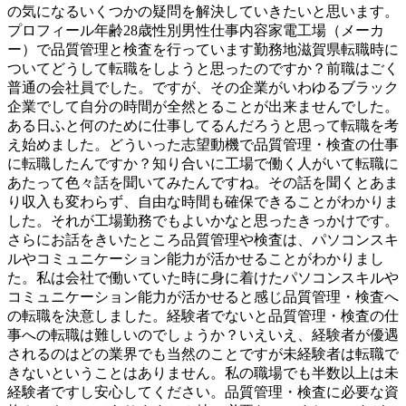
の気になるいくつかの疑問を解決していきたいと思います。
プロフィール年齢28歳性別男性仕事内容家電工場（メーカ
ー）で品質管理と検査を行っています勤務地滋賀県転職時に
ついてどうして転職をしようと思ったのですか？前職はごく
普通の会社員でした。ですが、その企業がいわゆるブラック
企業でして自分の時間が全然とることが出来ませんでした。
ある日ふと何のために仕事してるんだろうと思って転職を考
え始めました。どういった志望動機で品質管理・検査の仕事
に転職したんですか？知り合いに工場で働く人がいて転職に
あたって色々話を聞いてみたんですね。その話を聞くとあま
り収入も変わらず、自由な時間も確保できることがわかりま
した。それが工場勤務でもよいかなと思ったきっかけです。
さらにお話をきいたところ品質管理や検査は、パソコンスキ
ルやコミュニケーション能力が活かせることがわかりまし
た。私は会社で働いていた時に身に着けたパソコンスキルや
コミュニケーション能力が活かせると感じ品質管理・検査へ
の転職を決意しました。経験者でないと品質管理・検査の仕
事への転職は難しいのでしょうか？いえいえ、経験者が優遇
されるのはどの業界でも当然のことですが未経験者は転職で
きないということはありません。私の職場でも半数以上は未
経験者ですし安心してください。品質管理・検査に必要な資