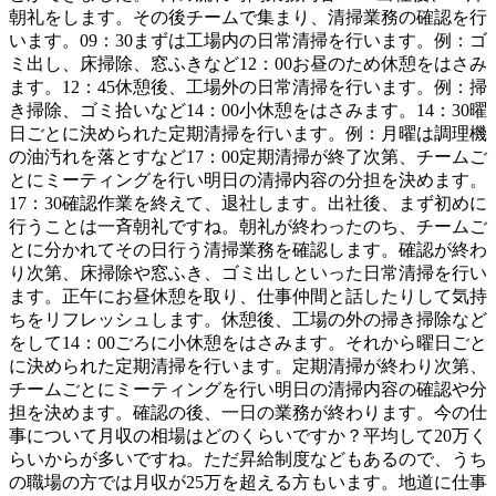
朝礼をします。その後チームで集まり、清掃業務の確認を行
います。09：30まずは工場内の日常清掃を行います。例：ゴ
ミ出し、床掃除、窓ふきなど12：00お昼のため休憩をはさみ
ます。12：45休憩後、工場外の日常清掃を行います。例：掃
き掃除、ゴミ拾いなど14：00小休憩をはさみます。14：30曜
日ごとに決められた定期清掃を行います。例：月曜は調理機
の油汚れを落とすなど17：00定期清掃が終了次第、チームご
とにミーティングを行い明日の清掃内容の分担を決めます。
17：30確認作業を終えて、退社します。出社後、まず初めに
行うことは一斉朝礼ですね。朝礼が終わったのち、チームご
とに分かれてその日行う清掃業務を確認します。確認が終わ
り次第、床掃除や窓ふき、ゴミ出しといった日常清掃を行い
ます。正午にお昼休憩を取り、仕事仲間と話したりして気持
ちをリフレッシュします。休憩後、工場の外の掃き掃除など
をして14：00ごろに小休憩をはさみます。それから曜日ごと
に決められた定期清掃を行います。定期清掃が終わり次第、
チームごとにミーティングを行い明日の清掃内容の確認や分
担を決めます。確認の後、一日の業務が終わります。今の仕
事について月収の相場はどのくらいですか？平均して20万く
らいからが多いですね。ただ昇給制度などもあるので、うち
の職場の方では月収が25万を超える方もいます。地道に仕事