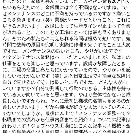
だったので、家族も喜んでいました。入社祝い金も20万円く
らいもらえたので、金銭面には全く不満はないですね。 で
はメンテナンスのどこに不満を持っているのですか？痛いと
ころを突きますね（笑）業務がハードだということ、これに
尽きると思います。故障によって生産ラインが止まって作業
が遅れること、このことが工場にとっては最も良くありませ
ん。そのため私たちに与えられる時間は極めて短いです。短
時間で故障の原因を究明し実際に修理を完了することは大変
ですね。 メンテナンスの良いところ、やりがいは何です
か？メンテナンス業務はハードだといいましたが、私はこの
仕事をとても楽しいと思っています。設備が故障したとき
に、工場の命運は私たちにかかっているので、やりがいを感
じないわけがないです（笑）あと日常生活でも簡単な故障は
自分で直せるのでそこは良いところですね。 どんな人が向
いていますか？自分で判断して行動のできる、主体性を持っ
ている人が向いていると思います。やはり主体性がないと成
長しないですからね。それに最初は機械の名前も覚えるのが
難しいと思います。だから機械が好きな人は向いているんじ
ゃないでしょうか。最後に以上で「メンテナンス業務って？
転職までの流れから仕事内容までご紹介！」ついての記事は
終わります！ジョブハウス工場にはこんな記事も！機械・金
属・鉄鋼業界の求人自動車・自動車部品・バイク業界の求人