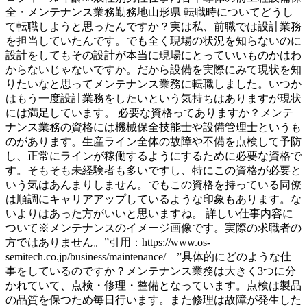
全・メンテナンス業務勤務地山形県 転職時についてどうし
て転職しようと思ったんですか？実は私、前職では設計業務
を担当していたんです。でも全く現場の状況を知らないのに
設計をしてもその設計が本当に現場にとっていいものかはわ
からないじゃないですか。だから設備を実際にみて現状を知
りたいなと思ってメンテナンス業務に転職しました。いつか
はもう一度設計業務をしたいという気持ちはありますが現状
には満足しています。 必要な資格ってありますか？メンテ
ナンス業務の資格には機械保全技能士や設備管理士というも
のがあります。生産ライン全体の故障や不備を点検して予防
し、正常にラインが稼働するようにするために必要な資格で
す。そもそも未経験者も多いですし、特にこの資格が必要と
いう気はあんまりしません。でもこの資格を持っている同僚
は順調にキャリアアップしているような印象もあります。な
いよりはあった方がいいと思いますね。 詳しい仕事内容に
ついて※メンテナンスのイメージ画像です。実際の求職者の
方ではありません。”引用：https://www.os-
semitech.co.jp/business/maintenance/ ”具体的にどのような仕
事をしているのですか？メンテナンス業務は大きく3つに分
かれていて、点検・修理・整備となっています。点検は製品
の品質を保つため毎日行います。また修理は故障が発生した