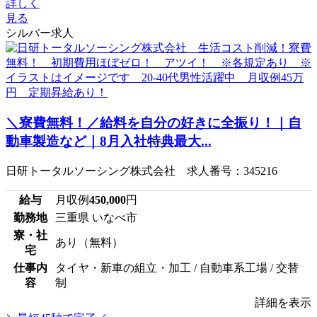
詳しく
見る
シルバー求人
＼寮費無料！／給料を自分の好きに全振り！｜自
動車製造など｜8月入社特典最大...
日研トータルソーシング株式会社 求人番号：345216
給与
月収例
450,000
円
勤務地
三重県 いなべ市
寮・社
あり（無料）
宅
仕事内
タイヤ・新車の組立・加工 / 自動車系工場 / 交替
容
制
詳細を表示