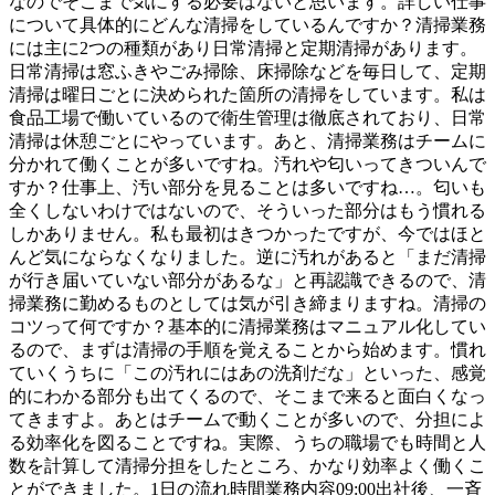
なのでそこまで気にする必要はないと思います。詳しい仕事
について具体的にどんな清掃をしているんですか？清掃業務
には主に2つの種類があり日常清掃と定期清掃があります。
日常清掃は窓ふきやごみ掃除、床掃除などを毎日して、定期
清掃は曜日ごとに決められた箇所の清掃をしています。私は
食品工場で働いているので衛生管理は徹底されており、日常
清掃は休憩ごとにやっています。あと、清掃業務はチームに
分かれて働くことが多いですね。汚れや匂いってきついんで
すか？仕事上、汚い部分を見ることは多いですね…。匂いも
全くしないわけではないので、そういった部分はもう慣れる
しかありません。私も最初はきつかったですが、今ではほと
んど気にならなくなりました。逆に汚れがあると「まだ清掃
が行き届いていない部分があるな」と再認識できるので、清
掃業務に勤めるものとしては気が引き締まりますね。清掃の
コツって何ですか？基本的に清掃業務はマニュアル化してい
るので、まずは清掃の手順を覚えることから始めます。慣れ
ていくうちに「この汚れにはあの洗剤だな」といった、感覚
的にわかる部分も出てくるので、そこまで来ると面白くなっ
てきますよ。あとはチームで動くことが多いので、分担によ
る効率化を図ることですね。実際、うちの職場でも時間と人
数を計算して清掃分担をしたところ、かなり効率よく働くこ
とができました。1日の流れ時間業務内容09:00出社後、一斉