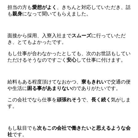
担当の方も
愛想がよく
、きちんと対応していただき、話
も
親身
になって聞いてもらえました。
面接から採用、入寮入社まで
スムーズ
に行っていただ
き、とてもよかったです。
もし仕事が合わなかったとしても、次のお世話もしてい
ただけるそうなのですごく
安心
して仕事に付けます。
給料もある程度頂けてなおかつ、
寮もきれい
で交通の便
や生活に
困る事があまりない
のでありがたいです。
この会社でなら仕事を
頑張れそう
で、
長く続く
気がしま
す。
もし駄目でも
次もこの会社で働きたいと思えるような会
社
です。