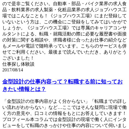
ので是非ご覧ください。自動車・部品・バイク業界の求人食
品・飲料業界の求人製薬・化粧品業界の求人ジョブハウス工
場ではこんなことも！《ジョブハウス工場》にまだ登録して
いないという方は、この機会にご登録をしてみてはいかがで
しょうか。《ジョブハウス工場》では専属のキャリアコンサ
ルタントによる、転職・就職活動の際に必要な履歴書や面接
の対策に関する相談や、求職者様に合ったお仕事の紹介など
もメールや電話で随時承っています。こちらのサービスも併
せてご利用ください。最後まで読んでいただき、ありがとう
ございました！
仕事探し体験談
2017/08/14
金型設計の仕事内容って？転職する前に知ってお
きたい情報とは？
「金型設計の仕事内容がよく分からない」「転職までの詳し
い流れがわからない」など…ここではそんな疑問に現場で働
く方の意見や、口コミの情報をもとにお答えしていきます！
プロフィール本コラムでは金型設計の現場で働く人にインタ
ビューをして転職のきっかけや仕事の内容について伺いまし