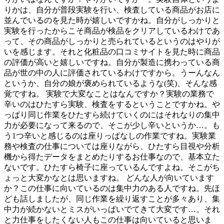
りかは、自分が普段実験を行い、検査している商品がお店に
並んでいるのを見た時が嬉しいですかね。自分がしっかりと
実験を行ったからこそ商品が検品をクリアしているわけであ
って、その商品がしっかりと売られているというのはやりが
いを感じます。それと化粧品の口コミサイトを見た時に商品
の評価が高いと嬉しいですね。自分が製造に携わっている商
品が世の中の人に評価されているわけですから。うーんなん
というか、自分の娘が褒められているような(笑)、そんな感
覚ですね。 実験で大変なことはなんですか？実験の業務で
辛いのはひたすら実験、検査をするということですかね。や
っぱり同じ作業をひたすら続けていくのにはそれなりの集中
力が必要になって来るので、そこが少し辛いというか…。も
う1つ辛いと感じるのは座りっぱなしの作業ですね。実験業
務や検査の仕事については座りながら、ひたすら目視や分析
機から得たデータをまとめたりするお仕事なので、基本立た
ないです。ひたすら椅子に座っているんですよね。そこがち
ょっと大変かなとは思いますね。 どんな人が向いています
か？この仕事に向いているのは集中力のある人ですね。先ほ
ども話しましたが、同じ作業を繰り返すことが多々あり、集
中力が続かないとミスがいっぱいでてきて大変です…。それ
と力仕事をしたくない人もこの仕事は向いていると思いま