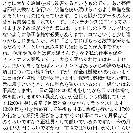
ときに素早く原因を探し改善するというものです。あと整備
は部品交換などを行い、設備を使い続けられるよう準備を整
えるというものになっています。これら以外にデータの入れ
替えも業務に含まれています。 メンテナンスにコツってあ
りますか？故障が起きた際には、また同じのトラブルが起き
ないように修正を施す必要があります。コツというと少し違
うかもしれませんが、常に「どうすればもっと故障を減らせ
るだろう？」という意識を持ち続けることが大事ですか
ね。 保守や保全とは何が違うんですか？私の仕事も保全・
メンテナンス業務ですし、大きく変わるわけではありませ
ん。強いて言うならばメンテナンスはあらかじめ決められた
項目について点検を行いますが、保全は機械が壊れないよう
に日頃から点検・修理を行います。保守は機械が壊れた時に
元に戻すというところに重点を置いているので、保全とは若
干異なります。 1日の流れ8:00-朝礼をしてからラジオ体操で
体を動かします8:30-異変がないか巡回しつつ待機していま
す12:00-お昼は食堂で同僚と食べながらリラックスします
13:00-気を引き締め直して午後も同様に業務を行います17:00
終礼をして業務引継ぎをします 今の仕事について月収はど
のくらいですか？正社員として働いているのですが、今の月
収は35万円くらいですかね。前職では30万円いかないくらい