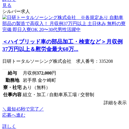
見る
シルバー求人
＜ハイブリッド車の部品加工・検査など＞月収例
37万円以上＆慰労金最大60万...
日研トータルソーシング株式会社 求人番号：335208
給与
月収例
372,000
円
勤務地
岩手県 金ケ崎町
寮・社宅
あり（無料）
仕事内容
組立・加工 / 自動車系工場 / 交替制
詳細を表示
＼最短45秒で完了／
応募へ進む
詳しく