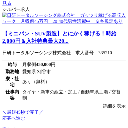
見る
シルバー求人
【ミニバン・SUV製造】とにかく稼げる！時給
2,000円＆入社特典最大20...
日研トータルソーシング株式会社 求人番号：335210
給与
月収例
450,000
円
勤務地
愛知県 刈谷市
寮・社
あり（無料）
宅
仕事内
タイヤ・新車の組立・加工 / 自動車系工場 / 交替
容
制
詳細を表示
＼最短45秒で完了／
応募へ進む