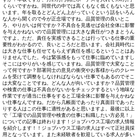
くらいですかね。同世代の中では高くもなく低くもないと思
います。年を取るとどんどん上がっていくという話をいろん
な人から聞くので今が正念場ですね。品質管理の良いとこ
ろ、やりがいは何ですか？不具合を見逃せば会社全体に影響
を与えかねないので品質管理には大きな責任がつきまとうん
ですよ。ただ、責任を実感できることは行っている仕事の重
要性がわかるので、良いところだと思います。会社員時代に
は大きな仕事も任せてもらえず責任を感じるということはあ
りませんでした。今は緊張感をもって仕事に臨めていますし
そこにはやりがいを感じていますね。品質管理で大変なこと
って何ですか？部署同士の意見の衝突やお客様からのクレー
ムを受けて調整をしなければならない仕事でもあるのでそこ
は大変なことですね。どんな人が向いていますか？品質管理
や検査の仕事は不具合がないかをチェックするという地味な
作業ですが適当に仕事をすると工場全体に影響を与えかねな
い仕事なんですね。だから几帳面であったり真面目であった
りする人はこの仕事に適性があると思いますよ。最後に以上
で「工場での品質管理や検査の仕事に転職したい方必見！」
についての記事は終わります！ジョブハウス工場の求人情報
を紹介します！！ジョブハウス工場の求人はすべて正社員採
用となっています。また未経験者を歓迎している求人が多い