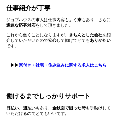
仕事紹介が丁寧
ジョブハウスの求人は仕事内容もよく
寮
もあり、さらに
迅速な応募対
応
をして頂きました。
これから働くことになりますが、
きちんとした会社
を紹
介していただいたので
安心
して働けてとても
ありがたい
です。
▶▶
寮付き・社宅・住み込みに関する求人はこちら
働けるまでしっかりサポート
日払い
、
週払い
もあり、
金銭面で困った時
も
手助け
して
いただけるのでとてもいいです。