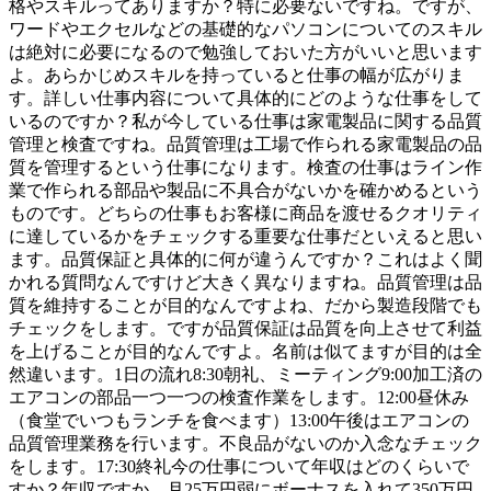
格やスキルってありますか？特に必要ないですね。ですが、
ワードやエクセルなどの基礎的なパソコンについてのスキル
は絶対に必要になるので勉強しておいた方がいいと思います
よ。あらかじめスキルを持っていると仕事の幅が広がりま
す。詳しい仕事内容について具体的にどのような仕事をして
いるのですか？私が今している仕事は家電製品に関する品質
管理と検査ですね。品質管理は工場で作られる家電製品の品
質を管理するという仕事になります。検査の仕事はライン作
業で作られる部品や製品に不具合がないかを確かめるという
ものです。どちらの仕事もお客様に商品を渡せるクオリティ
に達しているかをチェックする重要な仕事だといえると思い
ます。品質保証と具体的に何が違うんですか？これはよく聞
かれる質問なんですけど大きく異なりますね。品質管理は品
質を維持することが目的なんですよね、だから製造段階でも
チェックをします。ですが品質保証は品質を向上させて利益
を上げることが目的なんですよ。名前は似てますが目的は全
然違います。1日の流れ8:30朝礼、ミーティング9:00加工済の
エアコンの部品一つ一つの検査作業をします。12:00昼休み
（食堂でいつもランチを食べます）13:00午後はエアコンの
品質管理業務を行います。不良品がないのか入念なチェック
をします。17:30終礼今の仕事について年収はどのくらいで
すか？年収ですか、月25万円弱にボーナスを入れて350万円