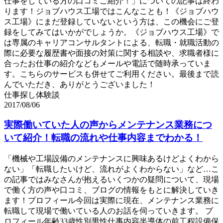
仕事をしている方の口コミご紹介！」についての記事は終わ
ります！ジョブハウス工場ではこんなことも！《ジョブハウ
ス工場》にまだ登録していないという方は、この機会にご登
録をしてみてはいかがでしょうか。《ジョブハウス工場》で
は専属のキャリアコンサルタントによる、転職・就職活動の
際に必要な履歴書や面接の対策に関する相談や、求職者様に
合ったお仕事の紹介などもメールや電話で随時承っていま
す。こちらのサービスも併せてご利用ください。最後まで読
んでいただき、ありがとうございました！
仕事探し体験談
2017/08/06
実際働いていた人の声からメンテナンス業務につ
いて紹介！転職の流れや仕事内容までわかる！
「機械や工場設備のメンテナンスに興味あるけどよくわから
ない」「転職したいけど、流れがよくわからない」など…こ
の記事ではみなさんが抱えるいくつかの疑問について、現場
で働く方の声や口コミ、ブログの情報をもとに解決していき
ます！プロフィール今回は実際に現在、メンテナンス業務に
転職して現場で働いている人のお話を伺っていきます。 プ
ロフィール年齢33歳性別男性仕事内容半導体の前工程設備保