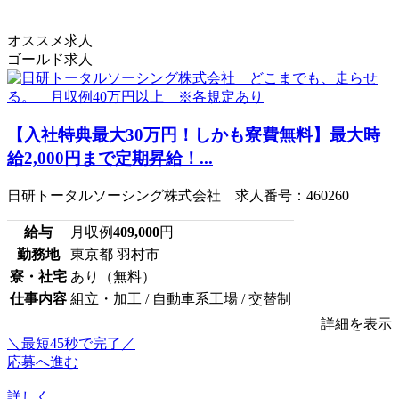
オススメ求人
ゴールド求人
【入社特典最大30万円！しかも寮費無料】最大時
給2,000円まで定期昇給！...
日研トータルソーシング株式会社 求人番号：460260
給与
月収例
409,000
円
勤務地
東京都 羽村市
寮・社宅
あり（無料）
仕事内容
組立・加工 / 自動車系工場 / 交替制
詳細を表示
＼最短45秒で完了／
応募へ進む
詳しく