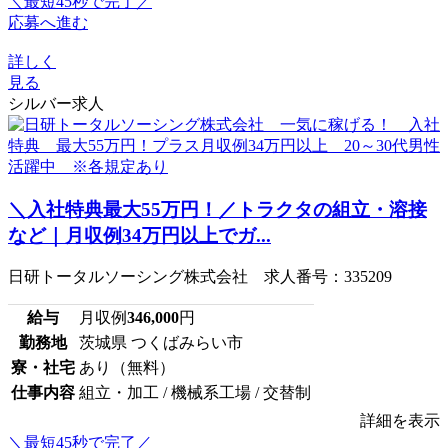
＼最短45秒で完了／
応募へ進む
詳しく
見る
シルバー求人
＼入社特典最大55万円！／トラクタの組立・溶接
など｜月収例34万円以上でガ...
日研トータルソーシング株式会社 求人番号：335209
給与
月収例
346,000
円
勤務地
茨城県 つくばみらい市
寮・社宅
あり（無料）
仕事内容
組立・加工 / 機械系工場 / 交替制
詳細を表示
＼最短45秒で完了／