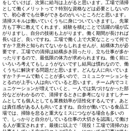
をしていけば、次第に給与は上がると思います。工場で清掃
として働くメリットって？特別な資格などは必要としないの
で、初心者でも仕事ができるのがいいところだと思います。
清掃スキルは働いていくうちに身についていきますし、先輩
方も丁寧に教えてくれます。経験を積むことで活躍の場が広
がりますし、自分の技術も上がります。働く期間が長ければ
長いほど、良いですね。工場で働く上で大変なことって何で
すか？意外と知られてないかもしれませんが、結構体力が必
要です。工場での清掃は結構歩き回ったり、立ち仕事が多か
ったりするので、最低限の体力が求められますね。働く前に
いろいろ考えてもしょうがないですし結局は慣れなので、働
くうちに解決する問題だと思います。どんな人に向いていま
すか？チームで動くことが多いので、コミュニケーションを
とるのが上手い人は向いていると思います。チーム内でコミ
ュニケーションが増えていくと、一人では気づけなかった部
分などがわかるので、清掃するときに参考になりますしチー
ムとしても個人としても業務効率が活性化するんです。あと
は責任感がある人も向いてますね。自分が働いている食品工
場では、掃除を怠ると重大なミスにつながる場合も多いの
で、しっかりと自分がしている仕事の大切さを認識して働け
る人が重宝されます。最後に以上で「現役！工場で清掃のお