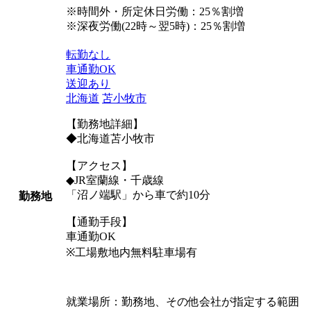
※時間外・所定休日労働：25％割増
※深夜労働(22時～翌5時)：25％割増
転勤なし
車通勤OK
送迎あり
北海道
苫小牧市
【勤務地詳細】
◆北海道苫小牧市
【アクセス】
◆JR室蘭線・千歳線
「沼ノ端駅」から車で約10分
勤務地
【通勤手段】
車通勤OK
※工場敷地内無料駐車場有
就業場所：勤務地、その他会社が指定する範囲