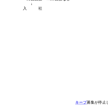
↓
入 社
キープ
募集が停止