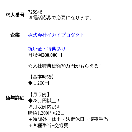
725946
求人番号
※電話応募で必要になります。
株式会社イカイプロダクト
企業
祝い金・特典あり
月収例
280,000
円
☆入社特典総額30万円がもらえる！
【基本時給】
◆ 1,200円
【月収例】
給与詳細
◆28万円以上！
※月収例内訳⇓
時給1,200円×22日
＋時間外・休出・法定休日・深夜手当
＋各種手当+交通費