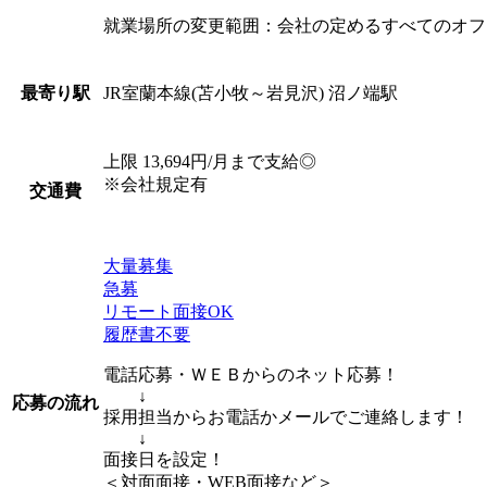
就業場所の変更範囲：会社の定めるすべてのオフ
JR室蘭本線(苫小牧～岩見沢) 沼ノ端駅
最寄り駅
上限 13,694円/月まで支給◎
※会社規定有
交通費
大量募集
急募
リモート面接OK
履歴書不要
電話応募・ＷＥＢからのネット応募！
↓
応募の流れ
採用担当からお電話かメールでご連絡します！
↓
面接日を設定！
＜対面面接・WEB面接など＞