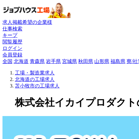
求人掲載希望の企業様
仕事検索
キープ
閲覧履歴
ログイン
会員登録
全国
北海道
青森県
岩手県
宮城県
秋田県
山形県
福島県
寮/
工場・製造業求人
北海道の工場求人
苫小牧市の工場求人
株式会社イカイプロダクトの工