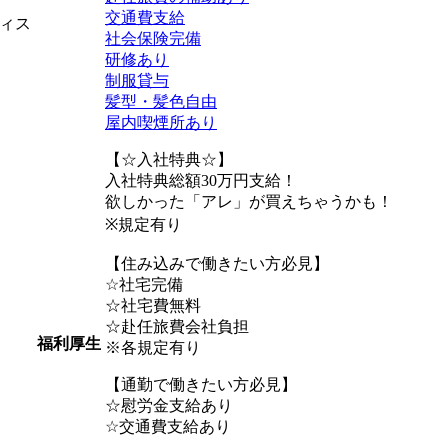
交通費支給
ィス
社会保険完備
研修あり
制服貸与
髪型・髪色自由
屋内喫煙所あり
【☆入社特典☆】
入社特典総額30万円支給！
欲しかった「アレ」が買えちゃうかも！
※規定有り
【住み込みで働きたい方必見】
☆社宅完備
☆社宅費無料
☆赴任旅費会社負担
福利厚生
※各規定有り
【通勤で働きたい方必見】
☆慰労金支給あり
☆交通費支給あり