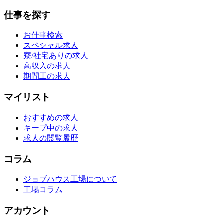
仕事を探す
お仕事検索
スペシャル求人
寮/社宅ありの求人
高収入の求人
期間工の求人
マイリスト
おすすめの求人
キープ中の求人
求人の閲覧履歴
コラム
ジョブハウス工場について
工場コラム
アカウント