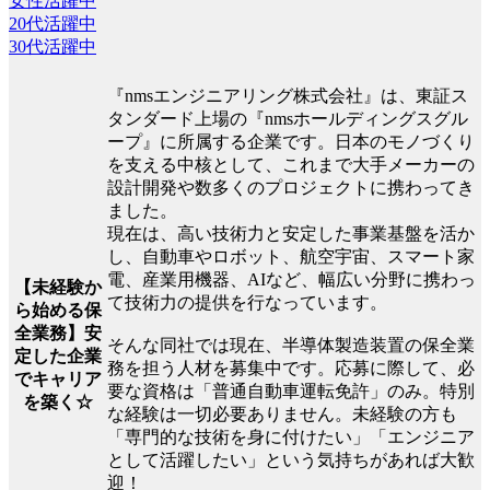
女性活躍中
20代活躍中
30代活躍中
『nmsエンジニアリング株式会社』は、東証ス
タンダード上場の『nmsホールディングスグル
ープ』に所属する企業です。日本のモノづくり
を支える中核として、これまで大手メーカーの
設計開発や数多くのプロジェクトに携わってき
ました。
現在は、高い技術力と安定した事業基盤を活か
し、自動車やロボット、航空宇宙、スマート家
電、産業用機器、AIなど、幅広い分野に携わっ
【未経験か
て技術力の提供を行なっています。
ら始める保
全業務】安
そんな同社では現在、半導体製造装置の保全業
定した企業
務を担う人材を募集中です。応募に際して、必
でキャリア
要な資格は「普通自動車運転免許」のみ。特別
を築く☆
な経験は一切必要ありません。未経験の方も
「専門的な技術を身に付けたい」「エンジニア
として活躍したい」という気持ちがあれば大歓
迎！