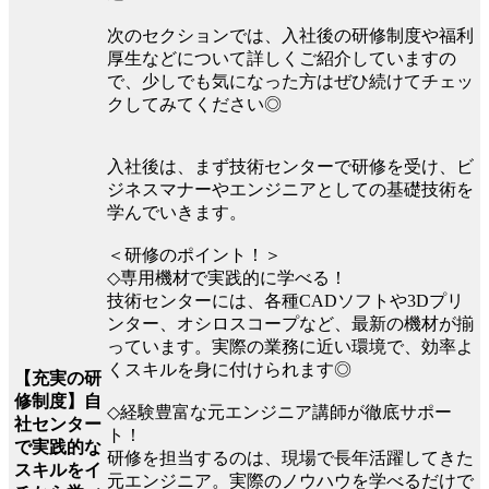
次のセクションでは、入社後の研修制度や福利
厚生などについて詳しくご紹介していますの
で、少しでも気になった方はぜひ続けてチェッ
クしてみてください◎
入社後は、まず技術センターで研修を受け、ビ
ジネスマナーやエンジニアとしての基礎技術を
学んでいきます。
＜研修のポイント！＞
◇専用機材で実践的に学べる！
技術センターには、各種CADソフトや3Dプリ
ンター、オシロスコープなど、最新の機材が揃
っています。実際の業務に近い環境で、効率よ
くスキルを身に付けられます◎
【充実の研
修制度】自
◇経験豊富な元エンジニア講師が徹底サポー
社センター
ト！
で実践的な
研修を担当するのは、現場で長年活躍してきた
スキルをイ
元エンジニア。実際のノウハウを学べるだけで