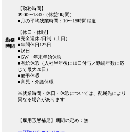
【勤務時間】
09:00〜18:00（休憩1時間）
■月の平均残業時間：10〜15時間程度
【休日・休暇】
■完全週休2日制（土日）
勤務
■年間休日125日
時間
■祝日
■GW・年末年始休暇
■有給休暇（入社半年後に10日付与／勤続年数に応
じて最大20日）
■慶弔休暇
■育児・介護休暇
※就業時間・休日・休暇については、配属先により
異なる場合があります
【雇用形態補足】期間の定め：無