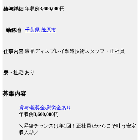
年収例
3,600,000
円
給与詳細
千葉県
茂原市
勤務地
液晶ディスプレイ製造技術スタッフ・正社員
仕事内容
あり
寮・社宅
募集内容
賞与/報奨金/慰労金あり
年収例
3,600,000
円
＼昇給チャンスは年1回！正社員だからこそ叶う安定
収入◎／