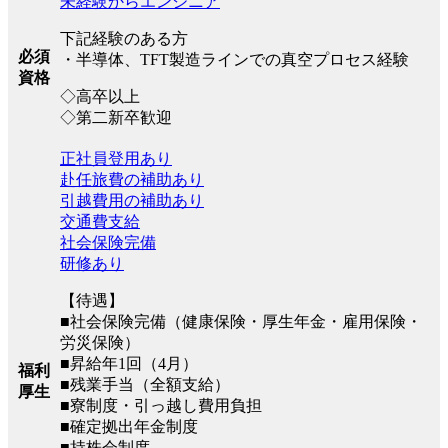
未経験からエンジニア
下記経験のある方
必須
・半導体、TFT製造ラインでの真空プロセス経験
資格
◇高卒以上
◇第二新卒歓迎
正社員登用あり
赴任旅費の補助あり
引越費用の補助あり
交通費支給
社会保険完備
研修あり
【待遇】
■社会保険完備（健康保険・厚⽣年⾦・雇⽤保険・
労災保険）
■昇給年1回（4月）
福利
■残業手当（全額支給）
厚生
■寮制度・引っ越し費用負担
■確定拠出年金制度
■持株会制度