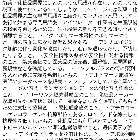
製薬・化粧品業界にはどのような用語が存在し、どのような
場面で使われているのでしょうか？このページでは製薬・化
粧品業界の主な専門用語をご紹介していきたいと思います！
あ行で始まる専門用語あ・アイソレーター作業者と生産設備
の接触を避けるために、生産設備の周りをできる限り小さく
隔離すること。 ・アクアポリマー水溶性のポリマーのこ
と。肌の表面に広がり保湿効果がある。 ・アンチエイジン
グ加齢に伴う変化を改善したり、進行を遅らせたり、予防し
たりすること。 ・安全性情報医薬品の安全性に関わる情報
のこと。製薬会社では医薬品の販売後、重篤性、因果関係、
新規性などを確認している。 ・アンプルガラスの筒に薬剤
を入れた後に先端を熔封したもの。 ・アルトマーク施設や
医師のデータベースを販売・メンテナンスしている企業のこ
と。 ・洗い替えトランザクションデータの付け替え作業の
こと。 ・アローワンス販売奨励金のこと。化粧品メーカー
が取引先や販売店に対して、商品をより多く販売してもらう
ために支払う協賛金。 ・悪性腫瘍癌のこと。 ・アテロコラ
ーゲンコラーゲンの抗原部位であるテロペプチドを除去して
抗原性を低くしたもの。化粧品にも利用されている。 ・ア
トピーアレルゲンへの即時型過敏症のこと。遺伝要素が強
い。 ・アベイラビリティ薬物有用性のこと。 ・アポ薬剤師