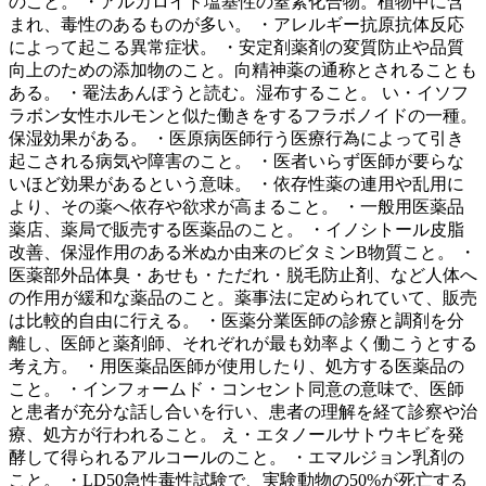
のこと。 ・アルカロイド塩基性の窒素化合物。植物中に含
まれ、毒性のあるものが多い。 ・アレルギー抗原抗体反応
によって起こる異常症状。 ・安定剤薬剤の変質防止や品質
向上のための添加物のこと。向精神薬の通称とされることも
ある。 ・罨法あんぽうと読む。湿布すること。 い・イソフ
ラボン女性ホルモンと似た働きをするフラボノイドの一種。
保湿効果がある。 ・医原病医師行う医療行為によって引き
起こされる病気や障害のこと。 ・医者いらず医師が要らな
いほど効果があるという意味。 ・依存性薬の連用や乱用に
より、その薬へ依存や欲求が高まること。 ・一般用医薬品
薬店、薬局で販売する医薬品のこと。 ・イノシトール皮脂
改善、保湿作用のある米ぬか由来のビタミンB物質こと。 ・
医薬部外品体臭・あせも・ただれ・脱毛防止剤、など人体へ
の作用が緩和な薬品のこと。薬事法に定められていて、販売
は比較的自由に行える。 ・医薬分業医師の診療と調剤を分
離し、医師と薬剤師、それぞれが最も効率よく働こうとする
考え方。 ・用医薬品医師が使用したり、処方する医薬品の
こと。 ・インフォームド・コンセント同意の意味で、医師
と患者が充分な話し合いを行い、患者の理解を経て診察や治
療、処方が行われること。 え・エタノールサトウキビを発
酵して得られるアルコールのこと。 ・エマルジョン乳剤の
こと。 ・LD50急性毒性試験で、実験動物の50%が死亡する