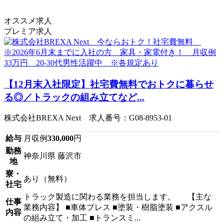
オススメ求人
プレミア求人
【12月末入社限定】社宅費無料でおトクに暮らせ
る◎／トラックの組み立てなど...
株式会社BREXA Next 求人番号：G08-8953-01
給与
月収例
330,000
円
勤務
神奈川県 藤沢市
地
寮・
あり（無料）
社宅
トラック製造に関わる業務を担当します。 【主な
仕事
業務内容】 ■車体プレス ■塗装・樹脂塗装 ■アクスル
内容
の組み立て・加工 ■トランスミ...