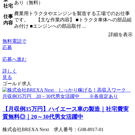
あり（無料）
社宅
農業用トラクタやエンジンを製造する工場でのお仕事
仕事
です。 【主な作業内容】 ■トラクタ車体への部品組
内容
み付け ■エンジンへの部品取付 ...
詳細を表示
無料電話で
応募
応募へ進む
詳しく
見る
ゴールド求人
【月収例35万円】ハイエース車の製造｜社宅費実
質無料◎｜20～30代男女活躍中
株式会社BREXA Next 求人番号：G08-8917-01