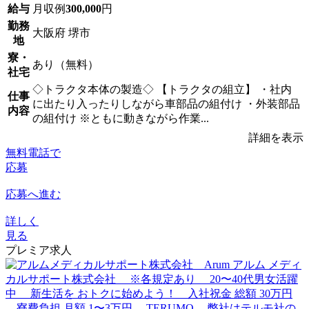
給与
月収例
300,000
円
勤務
大阪府 堺市
地
寮・
あり（無料）
社宅
◇トラクタ本体の製造◇ 【トラクタの組立】 ・社内
仕事
に出たり入ったりしながら車部品の組付け ・外装部品
内容
の組付け ※ともに動きながら作業...
詳細を表示
無料電話で
応募
応募へ進む
詳しく
見る
プレミア求人