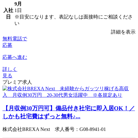
9月
入社
1日
日
※目安になります、表記なしは面接時にご相談くださ
い
詳細を表示
無料電話で
応募
応募へ進む
詳しく
見る
プレミア求人
【月収例30万円可】備品付き社宅に即入居OK！／
しかも社宅費はずっと無料♪...
株式会社BREXA Next 求人番号：G08-8941-01