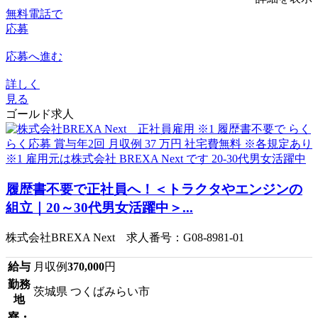
無料電話で
応募
応募へ進む
詳しく
見る
ゴールド求人
履歴書不要で正社員へ！＜トラクタやエンジンの
組立｜20～30代男女活躍中＞...
株式会社BREXA Next 求人番号：G08-8981-01
給与
月収例
370,000
円
勤務
茨城県 つくばみらい市
地
寮・