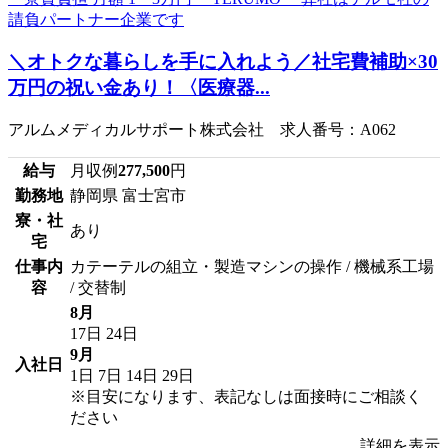
＼オトクな暮らしを手に入れよう／社宅費補助×30
万円の祝い金あり！〈医療器...
アルムメディカルサポート株式会社 求人番号：A062
給与
月収例
277,500
円
勤務地
静岡県 富士宮市
寮・社
あり
宅
仕事内
カテーテルの組立・製造マシンの操作 / 機械系工場
容
/ 交替制
8月
17日
24日
9月
入社日
1日
7日
14日
29日
※目安になります、表記なしは面接時にご相談く
ださい
詳細を表示