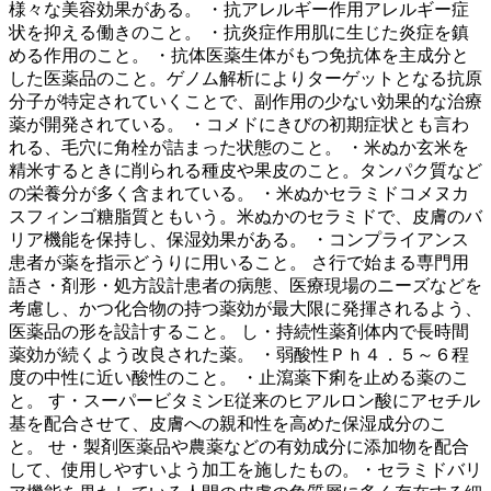
様々な美容効果がある。 ・抗アレルギー作用アレルギー症
状を抑える働きのこと。 ・抗炎症作用肌に生じた炎症を鎮
める作用のこと。 ・抗体医薬生体がもつ免抗体を主成分と
した医薬品のこと。ゲノム解析によりターゲットとなる抗原
分子が特定されていくことで、副作用の少ない効果的な治療
薬が開発されている。 ・コメドにきびの初期症状とも言わ
れる、毛穴に角栓が詰まった状態のこと。 ・米ぬか玄米を
精米するときに削られる種皮や果皮のこと。タンパク質など
の栄養分が多く含まれている。 ・米ぬかセラミドコメヌカ
スフィンゴ糖脂質ともいう。米ぬかのセラミドで、皮膚のバ
リア機能を保持し、保湿効果がある。 ・コンプライアンス
患者が薬を指示どうりに用いること。 さ行で始まる専門用
語さ・剤形・処方設計患者の病態、医療現場のニーズなどを
考慮し、かつ化合物の持つ薬効が最大限に発揮されるよう、
医薬品の形を設計すること。 し・持続性薬剤体内で長時間
薬効が続くよう改良された薬。 ・弱酸性Ｐｈ４．５～６程
度の中性に近い酸性のこと。 ・止瀉薬下痢を止める薬のこ
と。 す・スーパービタミンE従来のヒアルロン酸にアセチル
基を配合させて、皮膚への親和性を高めた保湿成分のこ
と。 せ・製剤医薬品や農薬などの有効成分に添加物を配合
して、使用しやすいよう加工を施したもの。・セラミドバリ