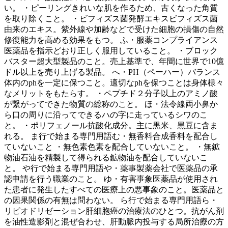
い。 ・ピーリングきれいな肌を作るため、古くなった角質
を取り除くこと。 ・ビフィズス菌発酵エキスビフィズス菌
由来のエキス。紫外線や加齢などで受けた細胞の損傷の自然
修復能力を高める効果をもつ。 ふ・服薬コンプライアンス
医薬品を指示どおり正しく服用していること。 ・ブロック
バスター超大型製品のこと。売上基準で、年間に世界で10億
ドル以上を売り上げる製品。 へ・PH（ペーハー）バランス
体内のphを一定に保つこと。適切なphを保つことは身体様々
なメリットをもたらす。 ・ペプチド２分子以上のアミノ酸
が繋がってできた物質の総称のこと。 ほ・法令線両小鼻か
ら口の周りに沿ってできるハの字に走っているシワのこ
と。 ・ポリフェノール抗酸化成分。主に黒米、黒豆に含ま
れる。 ま行で始まる専門用語む・無香料合成香料を配合し
ていないこと ・無色素色素を配合していないこと。 ・無鉱
物油石油を精製して得られる鉱物油を配合していないこ
と。 や行で始まる専門用語や・薬事製薬会社で医薬品の承
認申請を行う職業のこと。 ゆ・有害事象医薬品が使用され
た患者に発生したすべての医療上の悪事象のこと。医薬品と
の因果関係の有無は問わない。 ら行で始まる専門用語ら・
リピオドリゼーション肝細胞癌の治療法のひとつ。抗がん剤
を油性造影剤と混ぜ合わせ、肝動脈内投与する局所治療の方