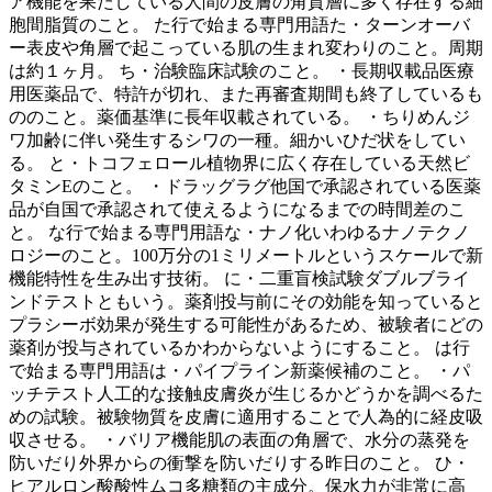
ア機能を果たしている人間の皮膚の角質層に多く存在する細
胞間脂質のこと。 た行で始まる専門用語た・ターンオーバ
ー表皮や角層で起こっている肌の生まれ変わりのこと。周期
は約１ヶ月。 ち・治験臨床試験のこと。 ・長期収載品医療
用医薬品で、特許が切れ、また再審査期間も終了しているも
ののこと。薬価基準に長年収載されている。 ・ちりめんジ
ワ加齢に伴い発生するシワの一種。細かいひだ状をしてい
る。 と・トコフェロール植物界に広く存在している天然ビ
タミンEのこと。 ・ドラッグラグ他国で承認されている医薬
品が自国で承認されて使えるようになるまでの時間差のこ
と。 な行で始まる専門用語な・ナノ化いわゆるナノテクノ
ロジーのこと。100万分の1ミリメートルというスケールで新
機能特性を生み出す技術。 に・二重盲検試験ダブルブライ
ンドテストともいう。薬剤投与前にその効能を知っていると
プラシーボ効果が発生する可能性があるため、被験者にどの
薬剤が投与されているかわからないようにすること。 は行
で始まる専門用語は・パイプライン新薬候補のこと。 ・パ
ッチテスト人工的な接触皮膚炎が生じるかどうかを調べるた
めの試験。被験物質を皮膚に適用することで人為的に経皮吸
収させる。 ・バリア機能肌の表面の角層で、水分の蒸発を
防いだり外界からの衝撃を防いだりする昨日のこと。 ひ・
ヒアルロン酸酸性ムコ多糖類の主成分。保水力が非常に高