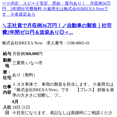
＼正社員で月収例36万円！／自動車の製造｜社宅
費2年間ゼロ円＆送迎あり◎＜...
株式会社BREXA Next 求人番号：G08-8865-01
給与
月収例
360,000
円
勤務
三重県 いなべ市
地
寮・
あり（無料）
社宅
トヨタ車体で、車両の製造を担当します。 ※雇用元は
仕事
『株式会社BREXA Next』です 【プレス】 鉄板を基
内容
準の大きさに切断し、プ...
8月
入社
18日
21日
日
※目安になります、表記なしは面接時にご相談くださ