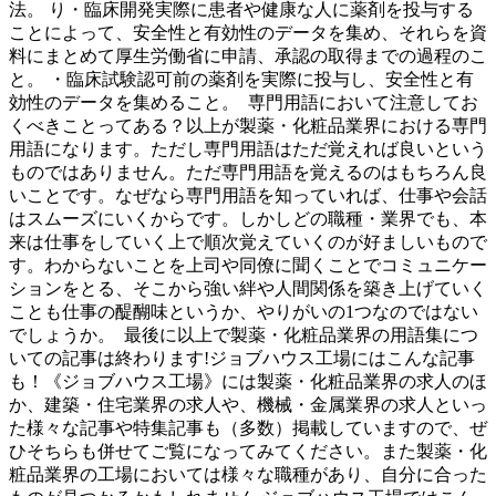
法。 り・臨床開発実際に患者や健康な人に薬剤を投与する
ことによって、安全性と有効性のデータを集め、それらを資
料にまとめて厚生労働省に申請、承認の取得までの過程のこ
と。 ・臨床試験認可前の薬剤を実際に投与し、安全性と有
効性のデータを集めること。 専門用語において注意してお
くべきことってある？以上が製薬・化粧品業界における専門
用語になります。ただし専門用語はただ覚えれば良いという
ものではありません。ただ専門用語を覚えるのはもちろん良
いことです。なぜなら専門用語を知っていれば、仕事や会話
はスムーズにいくからです。しかしどの職種・業界でも、本
来は仕事をしていく上で順次覚えていくのが好ましいもので
す。わからないことを上司や同僚に聞くことでコミュニケー
ションをとる、そこから強い絆や人間関係を築き上げていく
ことも仕事の醍醐味というか、やりがいの1つなのではない
でしょうか。 最後に以上で製薬・化粧品業界の用語集につ
いての記事は終わります!ジョブハウス工場にはこんな記事
も！《ジョブハウス工場》には製薬・化粧品業界の求人のほ
か、建築・住宅業界の求人や、機械・金属業界の求人といっ
た様々な記事や特集記事も（多数）掲載していますので、ぜ
ひそちらも併せてご覧になってみてください。また製薬・化
粧品業界の工場においては様々な職種があり、自分に合った