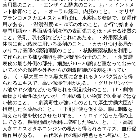
薬用量のこと。 ・エンザイム酵素のこと。 お・オイントメ
ント軟膏のこと。 ・オーラル経口、内服のこと。 ・オリザ
ブランコメヌカエキスとも呼ばれ、水溶性多糖類で、保湿作
用がある。 ・温湯温度60～70℃の水のこと。 か行で始まる
専門用語か・界面活性剤液体の表面張力を低下させる物質の
こと。洗剤、乳化剤などがこれにあたる。 ・外用薬皮膚、
体表に近い粘膜に用いる薬剤のこと。 ・かかりつけ薬局か
かりつけ医師の薬剤師版のこと。 ・核酸医薬核酸を利用し
て作られた多様な機能を持つ機能性分子のこと。 ・角質層
表皮の最も外側の部分。細胞が10～20層ほど重なって出来て
いて水分の保持や外界からの刺激防御の役割を担ってい
る。 く・黒大豆エキス黒大豆に含まれるタンパク質から得
られるエキスで、高い保湿作用がある。 ・グリセリンパー
ム油やヤシ油などから得られる保湿成分のこと。 け・劇物
毒物より毒性は少ないが、作用の激しい物質で医薬品ではな
い物のこと。 ・劇薬毒性が強いものとして厚生労働大臣が
指定した医薬品のこと。 ・下剤排便を促す薬。腸に刺激を
与えたり便を軟化させたりする。 ・ケロイド治った傷の上
にできる、瘢痕組織が過剰に増殖した物のこと。 こ・高麗
人参エキスオタネニンジンの根から得られるエキス。血行促
進作用がある。 ・古代米古代の稲の特色をもつ稲のこと。