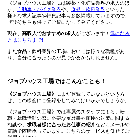
《ジョブハウス工場》には製薬・化粧品業界の求人のほ
か、
自動車・バイク業界
や、
食品・飲料業界
といった
様々な求人記事や特集記事も多数掲載していますので、
ぜひそちらも併せてご覧になってみてください。
現在、
高収入でおすすめの求人
がございます！
気になる
方はこちらまで!
また食品・飲料業界の工場においては様々な職種があ
り、自分に合ったものが見つかるかもしれません。
ジョブハウス工場ではこんなことも！
《ジョブハウス工場》
にまだ登録していないという方
は、この機会にご登録をしてみてはいかがでしょうか。
《ジョブハウス工場》では専属のスタッフによる、転
職・就職活動の際に必要な履歴書や面接の対策に関する
相談や、
求職者様に合ったお仕事の紹介
などもメールや
電話で随時承っています。こちらのサービスも併せてご