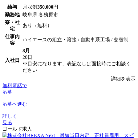
給与
月収例
350,000
円
勤務地
岐阜県 各務原市
寮・社
あり（無料）
宅
仕事内
ハイエースの組立・溶接 / 自動車系工場 / 交替制
容
8月
20日
入社日
※目安になります、表記なしは面接時にご相談く
ださい
詳細を表示
無料電話で
応募
応募へ進む
詳しく
見る
ゴールド求人