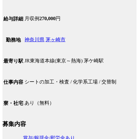
月収例
270,000
円
給与詳細
神奈川県
茅ヶ崎市
勤務地
JR東海道本線(東京～熱海) 茅ケ崎駅
最寄り駅
シートの加工・検査 / 化学系工場 / 交替制
仕事内容
あり（無料）
寮・社宅
募集内容
賞与/報奨金/慰労金あり