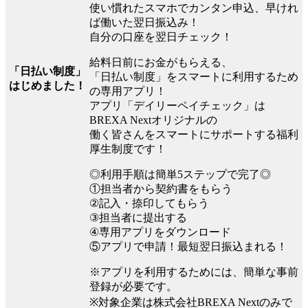
使い慣れたスマホでカンタン申込、早けれ
ば働いた翌日振込み！
自分の口座を翌日チェック！
給料日前にお金がもらえる、
「日払い制度」
「日払い制度」をスマートに利用するため
はじめました！
の専用アプリ！
アプリ「デイリーペイチェック」は
BREXA Nextオリジナルの
働く皆さんをスマートにサポートする福利
厚生制度です！
◎利用手順は簡単5ステップで完了◎
①担当者から契約書をもらう
②記入・捺印してもらう
③担当者に提出する
④専用アプリをダウンロード
⑤アプリで申請！最短翌日振込まれる！
※アプリを利用するためには、簡単な事前
登録が必要です。
※対象企業は株式会社BREXA Nextのみで