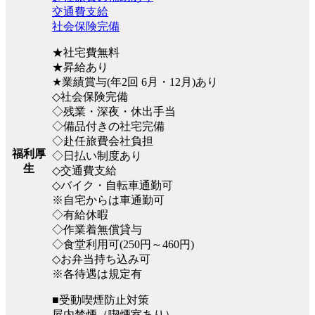
交通費支給
社会保険完備
★社宅費無料
★昇給あり
★業績賞与(年2回 6月・12月)あり
◇社会保険完備
◇残業・深夜・休出手当
◇備品付きの社宅完備
◇赴任旅費会社負担
福利厚
◇日払い制度あり
生
◇交通費支給
◇バイク・自転車通勤可
※自宅からは車通勤可
◇有給休暇
◇作業着無償貸与
◇食堂利用可(250円～460円)
◇お弁当持ち込み可
※各待遇は規定有
■受動喫煙防止対策
屋内禁煙（喫煙室あり）