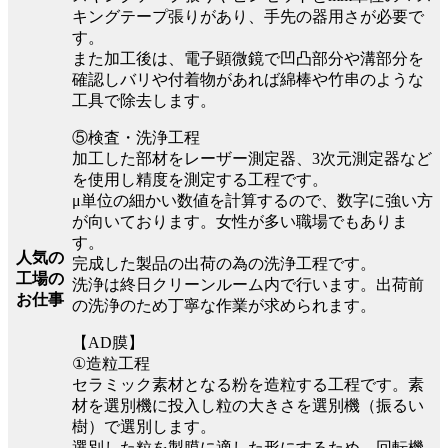
キングテープ張りがあり、手先の器用さが必要で
す。
また加工後は、電子顕微鏡で凹凸部分や溝部分を
確認しバリや付着物があれば綿棒や竹串のような
工具で除去します。
⑤検査・洗浄工程
加工した部材をレーザー測定器、3次元測定器など
を使用し精度を測定する工程です。
μ単位の細かい数値を計算するので、数字に強い方
が向いております。女性が多い職場でもありま
す。
人気の
完成した製品の出荷の為の洗浄工程です。
工場の
洗浄は終日クリーンルーム内で行います。出荷前
お仕事
の洗浄のため丁寧な作業が求められます。
【AD膜】
①造粒工程
セラミック素材となる粉を造粒する工程です。素
材を選別機に投入し粒の大きさを選別機（振るい
樹）で選別します。
選別した粒を製膜に適した形にするため、回転機