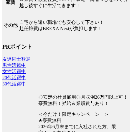
家賃
越し後すぐに生活できます！
自宅から遠い職場でも安心して下さい！
その他
赴任旅費はBREXA Nextが負担します！
PRポイント
友達同士歓迎
男性活躍中
女性活躍中
20代活躍中
30代活躍中
◇安定の社員雇用◇月収例26万円以上可！
寮費無料！昇給＆業績賞与あり！
＜今だけ！限定キャンペーン！＞
★寮費無料
2026年6月末までに入社された方、限