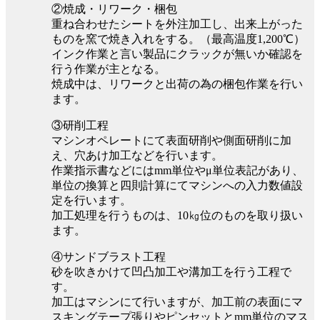
②焼成・リワーク・梱包
重ね合わせたシートを外注加工し、出来上がった
ものを窯で焼き入れをする。（最高温度1,200℃）
インク作業と言い製品にクラックが無いか確認を
行う作業が主となる。
焼成中は、リワークと出荷の為の梱包作業を行い
ます。
③研削工程
マシンオペレートにて表面研削や側面研削に加
え、穴あけ加工などを行います。
作業指示書などにはmm単位やμ単位表記があり、
単位の換算と四則計算にてマシンへの入力数値設
定を行います。
加工処理を行うものは、10㎏位のものを取り扱い
ます。
④サンドブラスト工程
砂を吹きかけて凹凸加工や溝加工を行う工程で
す。
加工はマシンにて行いますが、加工前の表面にマ
スキングテープ張りやピンセットとmm単位のマス