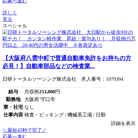
応募へ進む
詳しく
見る
スペシャル
【大阪府八雲中町で普通自動車免許をお持ちの方
必見！】自動車部品などの検査業...
日研トータルソーシング株式会社 求人番号：1079394
給与
月収例
253,000
円
勤務地
大阪府 守口市
寮・社宅
なし
仕事内容
検査・ピッキング / 機械系工場 / 日勤
詳細を表示
＼最短45秒で完了／
応募へ進む