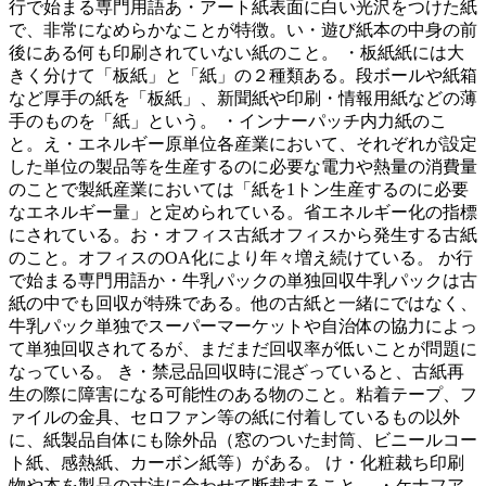
行で始まる専門用語あ・アート紙表面に白い光沢をつけた紙
で、非常になめらかなことが特徴。い・遊び紙本の中身の前
後にある何も印刷されていない紙のこと。 ・板紙紙には大
きく分けて「板紙」と「紙」の２種類ある。段ボールや紙箱
など厚手の紙を「板紙」、新聞紙や印刷・情報用紙などの薄
手のものを「紙」という。 ・インナーパッチ内力紙のこ
と。え・エネルギー原単位各産業において、それぞれが設定
した単位の製品等を生産するのに必要な電力や熱量の消費量
のことで製紙産業においては「紙を1トン生産するのに必要
なエネルギー量」と定められている。省エネルギー化の指標
にされている。お・オフィス古紙オフィスから発生する古紙
のこと。オフィスのOA化により年々増え続けている。 か行
で始まる専門用語か・牛乳パックの単独回収牛乳パックは古
紙の中でも回収が特殊である。他の古紙と一緒にではなく、
牛乳パック単独でスーパーマーケットや自治体の協力によっ
て単独回収されてるが、まだまだ回収率が低いことが問題に
なっている。 き・禁忌品回収時に混ざっていると、古紙再
生の際に障害になる可能性のある物のこと。粘着テープ、フ
ァイルの金具、セロファン等の紙に付着しているもの以外
に、紙製品自体にも除外品（窓のついた封筒、ビニールコー
ト紙、感熱紙、カーボン紙等）がある。 け・化粧裁ち印刷
物や本を製品の寸法に合わせて断裁すること。 ・ケナフア