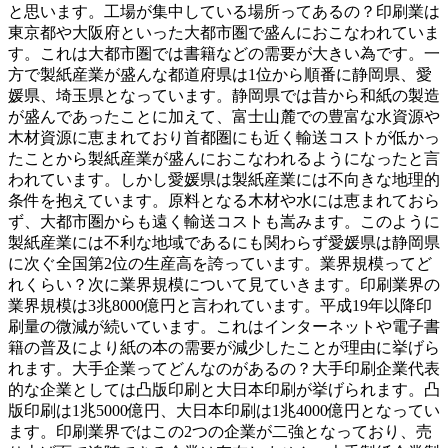
と思います。工場が集中している場所ってあるの？印刷業は
東京都や大阪府といった大都市圏で盛んにおこなわれていま
す。これは大都市圏では書籍などの需要が大きい為です。一
方で製紙産業が盛んな都道府県は1位から順番に静岡県、愛
媛県、埼玉県となっています。静岡県では昔から和紙の製造
が盛んであったことに加えて、富士山麓での豊富な水資源や
木材資源に恵まれており首都圏にも近く輸送コストが低かっ
たことから製紙産業が盛んにおこなわれるようになったと言
われています。しかし愛媛県は製紙産業には不向きな地理的
条件を抱えています。原料となる木材や水には恵まれておら
ず、大都市圏からも遠く輸送コストも嵩みます。このように
製紙産業には不利な地域であるにも関わらず愛媛県は静岡県
に次ぐ全国第2位の生産高を誇っています。業界規模ってど
れくらい？次に業界規模について見ていきます。印刷業界の
業界規模は3兆8000億円と言われています。平成19年以降印
刷量の微減が続いています。これはインターネットや電子書
籍の普及により紙の本の需要が減少したことが理由に挙げら
れます。大手企業ってどんなのがあるの？大手印刷企業代表
的な企業としては凸版印刷と大日本印刷が挙げられます。凸
版印刷は1兆5000億円、大日本印刷は1兆4000億円となってい
ます。印刷業界ではこの2つの企業が二強となっており、売