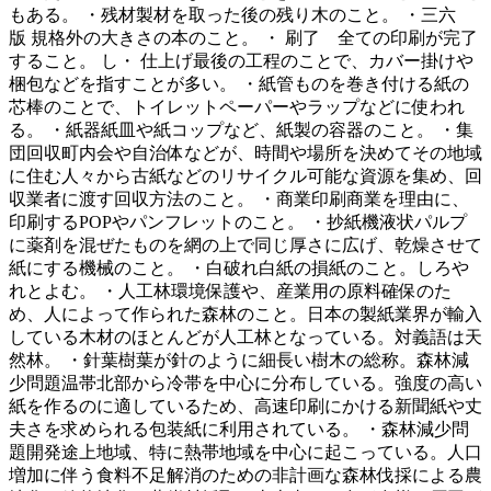
もある。 ・残材製材を取った後の残り木のこと。 ・三六
版 規格外の大きさの本のこと。 ・ 刷了 全ての印刷が完了
すること。 し・ 仕上げ最後の工程のことで、カバー掛けや
梱包などを指すことが多い。 ・紙管ものを巻き付ける紙の
芯棒のことで、トイレットペーパーやラップなどに使われ
る。 ・紙器紙皿や紙コップなど、紙製の容器のこと。 ・集
団回収町内会や自治体などが、時間や場所を決めてその地域
に住む人々から古紙などのリサイクル可能な資源を集め、回
収業者に渡す回収方法のこと。 ・商業印刷商業を理由に、
印刷するPOPやパンフレットのこと。 ・抄紙機液状パルプ
に薬剤を混ぜたものを網の上で同じ厚さに広げ、乾燥させて
紙にする機械のこと。 ・白破れ白紙の損紙のこと。しろや
れとよむ。 ・人工林環境保護や、産業用の原料確保のた
め、人によって作られた森林のこと。日本の製紙業界が輸入
している木材のほとんどが人工林となっている。対義語は天
然林。 ・針葉樹葉が針のように細長い樹木の総称。森林減
少問題温帯北部から冷帯を中心に分布している。強度の高い
紙を作るのに適しているため、高速印刷にかける新聞紙や丈
夫さを求められる包装紙に利用されている。 ・森林減少問
題開発途上地域、特に熱帯地域を中心に起こっている。人口
増加に伴う食料不足解消のための非計画な森林伐採による農