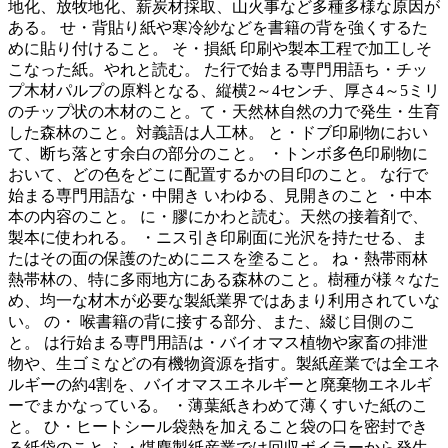
地化、放牧地化、薪炭材採取、山火事など多種多様な原因が
ある。 せ・背貼り紙や寒冷紗などを書籍の背を強くするた
めに貼り付けること。 そ・損紙 印刷や製本工程で加工しそ
こなった紙。やれと読む。 た行で始まる専門用語ち・チッ
プ木材パルプの原料となる、縦横2～4センチ、厚さ4～5ミリ
のチップ状の木材のこと。て・天然林自然の力で発生・生育
した森林のこと。対義語は人工林。 と・ドブ印刷物におい
て、断ち落とす余白の部分のこと。 ・トンボ多色印刷物に
おいて、どの色をどこに配置するかの目印のこと。 な行で
始まる専門用語な・中開き いわゆる、見開きのこと ・中本
本の内容のこと。 に・膠にかわと読む。天然の接着剤で、
製本に使われる。 ・ニス引き印刷面に光沢を持たせる、ま
たはその面の保護のためにニスを塗ること。 ね・熱帯雨林
熱帯林の、特に多雨地方にある森林のこと。樹種が様々なた
め、均一な材木が必要な製紙業界ではあまり利用されていな
い。 の・ 喉書籍の背に接する部分、また、綴じ目側のこ
と。 は行始まる専門用語は・バイオマス植物や家畜の排泄
物や、生ゴミなどの有機物資源を指す。製紙産業では全エネ
ルギーの約4割を、バイオマスエネルギーと廃棄物エネルギ
ーでまかなっている。 ・薄葉紙きわめて薄くすいた紙のこ
と。 ひ・ヒートシール袋熱を加えること袋の口を密封でき
る紙袋のこと ふ・煤塵製紙産業では回収ボイラーから発生