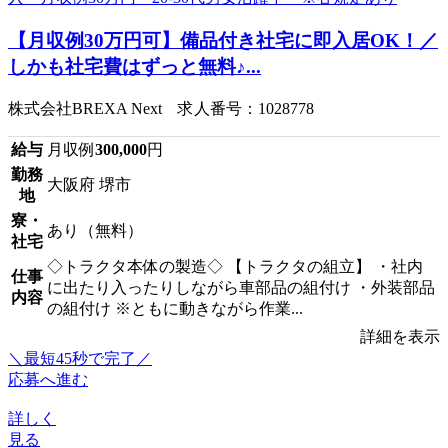
【月収例30万円可】備品付き社宅に即入居OK！／
しかも社宅費はずっと無料♪...
株式会社BREXA Next 求人番号：1028778
給与
月収例
300,000
円
勤務
大阪府 堺市
地
寮・
あり（無料）
社宅
◇トラクタ本体の製造◇ 【トラクタの組立】 ・社内
仕事
に出たり入ったりしながら車部品の組付け ・外装部品
内容
の組付け ※ともに動きながら作業...
詳細を表示
＼最短45秒で完了／
応募へ進む
詳しく
見る