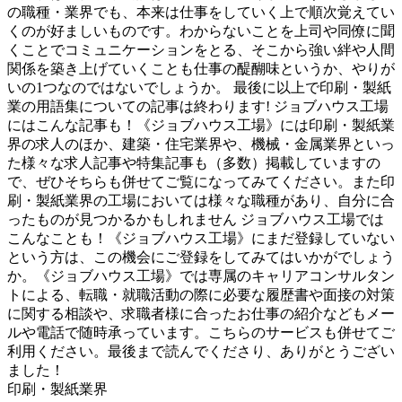
の職種・業界でも、本来は仕事をしていく上で順次覚えてい
くのが好ましいものです。わからないことを上司や同僚に聞
くことでコミュニケーションをとる、そこから強い絆や人間
関係を築き上げていくことも仕事の醍醐味というか、やりが
いの1つなのではないでしょうか。 最後に以上で印刷・製紙
業の用語集についての記事は終わります! ジョブハウス工場
にはこんな記事も！《ジョブハウス工場》には印刷・製紙業
界の求人のほか、建築・住宅業界や、機械・金属業界といっ
た様々な求人記事や特集記事も（多数）掲載していますの
で、ぜひそちらも併せてご覧になってみてください。また印
刷・製紙業界の工場においては様々な職種があり、自分に合
ったものが見つかるかもしれません ジョブハウス工場では
こんなことも！《ジョブハウス工場》にまだ登録していない
という方は、この機会にご登録をしてみてはいかがでしょう
か。《ジョブハウス工場》では専属のキャリアコンサルタン
トによる、転職・就職活動の際に必要な履歴書や面接の対策
に関する相談や、求職者様に合ったお仕事の紹介などもメー
ルや電話で随時承っています。こちらのサービスも併せてご
利用ください。最後まで読んでくださり、ありがとうござい
ました！
印刷・製紙業界