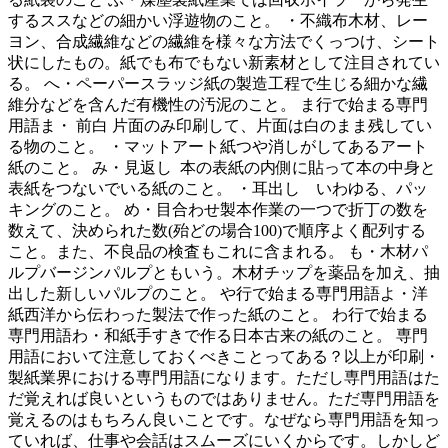
するススなどの細かい浮遊物のこと。 ・不織布木材、レー
ヨン、合成繊維などの繊維を様々な方法でくっつけ、シート
状にしたもの。紙でも布でもない新素材として注目されてい
る。 へ・ペーパースラッジ紙の製造工程で生じる細かな繊
維分などを含んだ有機性の汚泥のこと。 ま行で始まる専門
用語ま・ 前白 片面のみ印刷して、片面は白のまま残してい
る物のこと。 ・マットアート紙つや消しがしてあるアート
紙のこと。 み・見返し 本の表紙の内側に貼って本の中身と
表紙をつないでいる紙のこと。 ・耳出し いわゆる、パッ
キングのこと。 め・目合わせ製本作業の一つで折丁の数を
数えて、決められた数(殆どの場合100)で順序よく配列する
こと。また、不良品の検査もこれに含まれる。 も・木材パ
ルプバージンパルプともいう。木材チップを薬品を加え、抽
出した新しいパルプのこと。 や行で始まる専門用語よ・洋
紙西洋から伝わった製法で作った紙のこと。 わ行で始まる
専門用語わ・和紙手すきで作る日本古来の紙のこと。 専門
用語において注意しておくべきことってある？以上が印刷・
製紙業界における専門用語になります。ただし専門用語はた
だ覚えれば良いというものではありません。ただ専門用語を
覚えるのはもちろん良いことです。なぜなら専門用語を知っ
ていれば、仕事や会話はスムーズにいくからです。しかしど