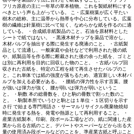
フリカ原産の主に一年草の草本植物。これを製紙材料にする
べきという声も上がっている。 こ・広葉樹葉が広く平たい
樹木の総称。主に温帯から熱帯を中心に分布している。広葉
樹の繊維は針葉樹に比べて短く、なめらかな紙を作るのに適
している。 ・合成紙非紙製品のこと。石油を原材料とした
シートで紙ではない。 ・黒液木材チップを薬品で溶かし、
木材パルプを抽出する際に発生する廃液のこと。 ・古紙製
品として流通し、一般家庭や会社などで利用された後の紙
や、紙製品等を作る際に断裁された後の余った紙を、ゴミと
は別に再利用を目的に回収した物のこと。 ・古紙パルプ回
収された古紙を、特定の工程を経て再生させたパルプのこ
と。これ単体では紙の強度が落ちるため、適宜新しい木材パ
ルプを加える必要がある。 ・腰紙の弾力性を示す言葉。腰
が強いは弾力が強く、腰が弱いは弾力が弱いというこ
と。 ・駒数 本の総冊数を、ひと駒の冊数で割った数のこ
と。 ・駒製本所でいうひと駒とは１単位・１区切りを示す
さ行 で始まる専門用語さ・サーマルリサイクル廃棄物焼却
時に発生する熱を、発電や熱源として再利用すること。 ・
産業古紙製本、印刷、段ボール工場などの、紙に関連した産
業から出る古紙のこと。デパートやスーパーなどから出る大
量の使用済み段ボールなどのことを、準産業古紙と呼ぶこと