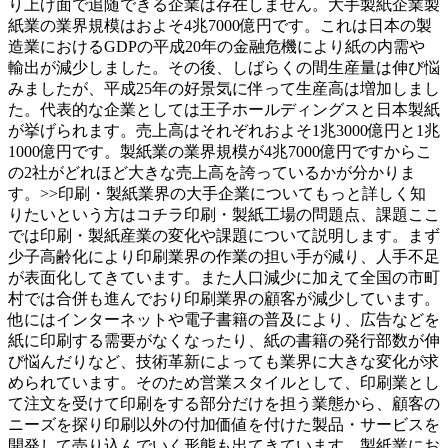
り上げ面で追随できる企業は存在しません。大手製紙企業製
紙業の業界規模はおよそ4兆7000億円です。これは日本の製
造業におけるGDPの平成20年の金融危機により紙の内需や
輸出が減少しました。その後、しばらくの間生産量は伸び悩
みましたが、平成25年の好景気に伴って生産高は増加しまし
た。代表的な企業としては王子ホールディングスと日本製紙
が挙げられます。売上高はそれぞれおよそ1兆3000億円と1兆
1000億円です。製紙業の業界規模が4兆7000億円ですからこ
の2社がどれほど大きな売上高を誇っているかが分かりま
す。>>印刷・製紙業界の大手企業についてもっと詳しく知
りたいという方はコチラ印刷・製紙工場の問題点、課題ここ
では印刷・製紙産業の変化や課題について説明します。まず
少子高齢化により印刷業界の作業の担い手が減り、人手不足
が表面化してきています。また人口減少に加えて全国の市町
村では合併も進んでおり印刷業界の顧客が減少しています。
他にはインターネットや電子書籍の普及により、広告などを
紙に印刷する需要がなくなったり、紙の書籍の発行部数が伸
び悩んだりなど、技術革新によっても業界に大きな変化が求
められています。そのため営業スタイルとして、印刷業とし
て注文を受けて印刷をする部分だけを担う業態から、顧客の
ニーズを探り印刷以外の付加価値を付けた製品・サービスを
開発して売り込んでいく形態も出てきています。製紙業にお