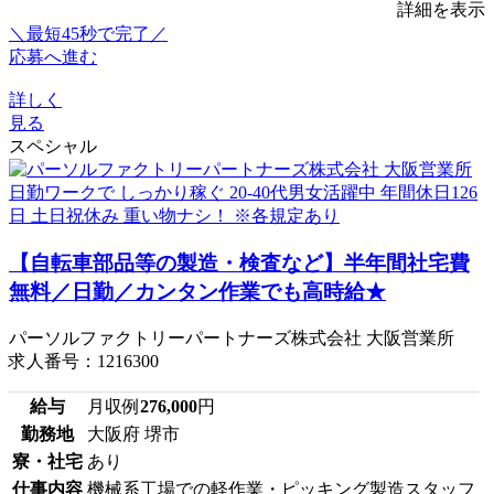
詳細を表示
＼最短45秒で完了／
応募へ進む
詳しく
見る
スペシャル
【自転車部品等の製造・検査など】半年間社宅費
無料／日勤／カンタン作業でも高時給★
パーソルファクトリーパートナーズ株式会社 大阪営業所
求人番号：1216300
給与
月収例
276,000
円
勤務地
大阪府 堺市
寮・社宅
あり
仕事内容
機械系工場での軽作業・ピッキング製造スタッフ