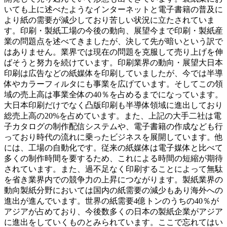
いても上に述べたようなインターネットと電子書籍の普及に
より紙の需要が減少しており苦しい状況に立たされていま
す。印刷・製紙工場の今後の動向、展望今まで印刷・製紙産
業の問題点を述べてきましたが、決して先が暗いという訳で
はありません。業界では現在の問題を克服して売り上げを伸
ばそうと努力を続けています。印刷業界の動向・展望大日本
印刷は広告などの紙媒体を印刷していましたが、今では半導
体やカラーフィルタにも事業を広げています。そしてこの領
域の売上高は事業全体の40％を占めるまでになっています。
大日本印刷だけでなく凸版印刷も半導体領域に進出しており
総売上高の20%を占めています。また、上記の大手二社は電
子カタログの制作配信システムや、電子書籍の作成なども行
っており時代の流れに乗ったビジネスを展開しています。他
には、工場の自動化です。従来の紙媒体は電子媒体と比べて
多くの制作時間を要するため、これによる時間の短縮が期待
されています。また、過不足なく印刷することによって無駄
を省き業界内での競争力の上昇につながります。製紙業界の
動向製紙分野においては国内の紙需要の減少もあり海外への
進出が進んでいます。世界の紙需要4億トンのうちの40％が
アジアが占めており、今後数多くの日本の製紙企業がアジア
に進出をしていくものとみられています。ここで忘れてはい