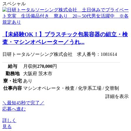
スペシャル
【未経験OK！】プラスチック包装容器の組立・検
査・マシンオペレーター／うれ...
日研トータルソーシング株式会社 求人番号：1081614
給与
月収例
270,000
円
勤務地
大阪府 茨木市
寮・社宅
あり
仕事内容
マシンオペレータ・検査 / 化学系工場 / 交替制
詳細を表示
＼最短45秒で完了／
応募へ進む
詳しく
見る