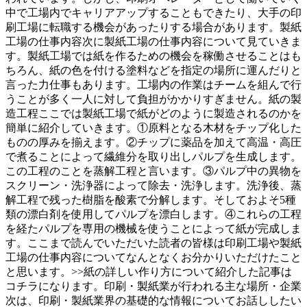
中で工場内でキャリアアップすることもできたり、大手の印
刷工場に転職する機会があったりする場合があります。製紙
工場の仕事内容次に製紙工場の仕事内容について見ていきま
す。製紙工場では紙を作るための機会を稼働させることはも
ちろん、紙の色を付ける塗料などを指定の場所に運んだりと
言った力仕事もあります。工場内の作業はチームを組んで行
うことが多く一人に対して負担がかかりすぎません。紙の製
造工程ここでは製紙工場で紙がどのように製造されるのかを
簡単に紹介していきます。①原料となる木材をチップ化した
ものの厚みを揃えます。②チップに薬品を加えて高温・高圧
で煮ることによって繊維分を取り出しパルプを生成します。
この工程のことを蒸解工程と言います。③パルプ中の異物を
スクリーン・洗浄器によって除去・洗浄します。洗浄後、蒸
解工程で残った樹脂を酸素で分解します。そしておよそ5種
類の漂白剤を使用してパルプを漂白します。④これらの工程
を経たパルプを専用の機械を使うことによって紙が完成しま
す。ここまで読んでいただいた読者の皆様は印刷工場や製紙
工場の仕事内容についてなんとなくお分かりいただけたこと
と思います。>>紙の詳しい作り方について紹介した記事は
コチラになります。印刷・製紙業が行われる主な場所・企業
次は、印刷・製紙業界の基礎的な情報についてお話ししたい