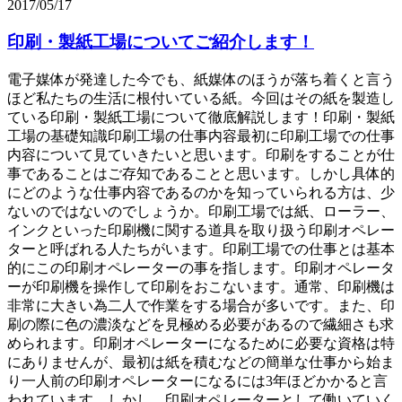
2017/05/17
印刷・製紙工場についてご紹介します！
電子媒体が発達した今でも、紙媒体のほうが落ち着くと言う
ほど私たちの生活に根付いている紙。今回はその紙を製造し
ている印刷・製紙工場について徹底解説します！印刷・製紙
工場の基礎知識印刷工場の仕事内容最初に印刷工場での仕事
内容について見ていきたいと思います。印刷をすることが仕
事であることはご存知であることと思います。しかし具体的
にどのような仕事内容であるのかを知っていられる方は、少
ないのではないのでしょうか。印刷工場では紙、ローラー、
インクといった印刷機に関する道具を取り扱う印刷オペレー
ターと呼ばれる人たちがいます。印刷工場での仕事とは基本
的にこの印刷オペレーターの事を指します。印刷オペレータ
ーが印刷機を操作して印刷をおこないます。通常、印刷機は
非常に大きい為二人で作業をする場合が多いです。また、印
刷の際に色の濃淡などを見極める必要があるので繊細さも求
められます。印刷オペレーターになるために必要な資格は特
にありませんが、最初は紙を積むなどの簡単な仕事から始ま
り一人前の印刷オペレーターになるには3年ほどかかると言
われています。しかし、印刷オペレーターとして働いていく