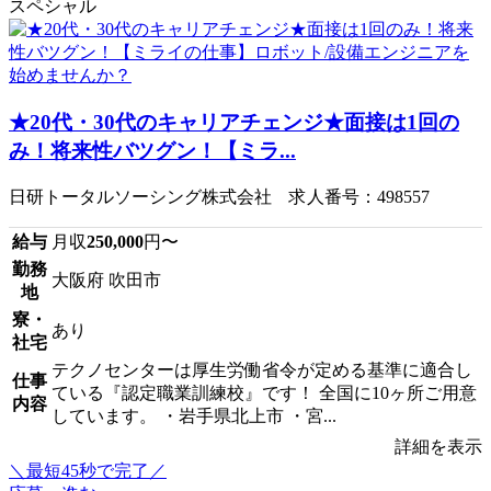
スペシャル
★20代・30代のキャリアチェンジ★面接は1回の
み！将来性バツグン！【ミラ...
日研トータルソーシング株式会社 求人番号：498557
給与
月収
250,000
円〜
勤務
大阪府 吹田市
地
寮・
あり
社宅
テクノセンターは厚生労働省令が定める基準に適合し
仕事
ている『認定職業訓練校』です！ 全国に10ヶ所ご用意
内容
しています。 ・岩手県北上市 ・宮...
詳細を表示
＼最短45秒で完了／