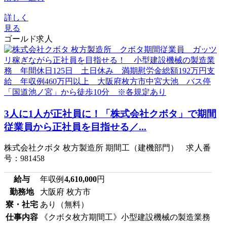
詳しく
見る
ゴールド求人
3人に1人が正社員に！「株式会社クボタ」で期間
従業員から正社員を目指せる／...
株式会社クボタ 枚方製造所 期間工（建機部門） 求人番
号：981458
給与
年収例
4,610,000
円
勤務地
大阪府 枚方市
寮・社宅
あり（無料）
仕事内容
《クボタ枚方期間工》小型建設機械の製造業務