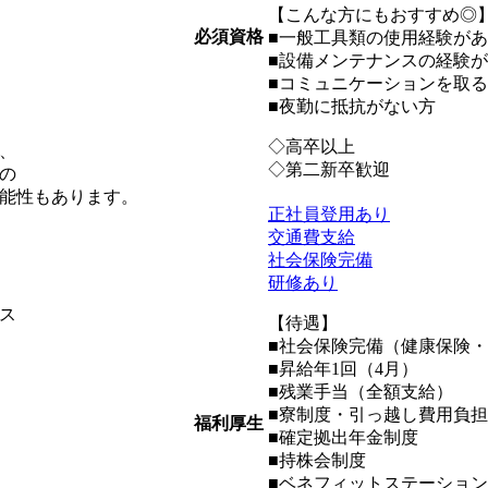
【こんな方にもおすすめ◎
必須資格
■一般工具類の使用経験が
■設備メンテナンスの経験
■コミュニケーションを取
■夜勤に抵抗がない方
◇高卒以上
、
◇第二新卒歓迎
の
能性もあります。
正社員登用あり
交通費支給
社会保険完備
研修あり
ス
【待遇】
■社会保険完備（健康保険
■昇給年1回（4月）
■残業手当（全額支給）
■寮制度・引っ越し費用負担
福利厚生
■確定拠出年金制度
■持株会制度
■ベネフィットステーション