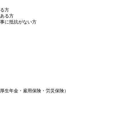
】
ある方
がある方
る事に抵抗がない方
・厚⽣年⾦・雇⽤保険・労災保険）