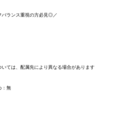
フバランス重視の方必見◎／
）
ついては、配属先により異なる場合があります
め：無