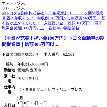
オススメ求人
プレミア求人
【手当が充実！祝い金100万円】トヨタ自動車の期
間従業員｜総額306万円以...
トヨタ自動車株式会社 求人番号：622681
給与
年収例
5,600,000
円
勤務地
愛知県 豊田市
寮・社
あり（無料）
宅
仕事内
《トヨタ期間工》組立・加工・プレス
容
9月
1日
8日
15日
22日
入社日