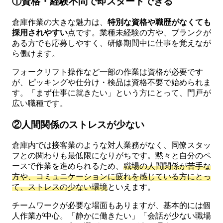
①資格・経験不問で即スタートできる
倉庫作業の大きな魅力は、
特別な資格や職歴がなくても
採用されやすい
点です。業種未経験の方や、ブランクが
ある方でも応募しやすく、研修期間中に仕事を覚えなが
ら働けます。
フォークリフト操作など一部の作業は資格が必要です
が、ピッキングや仕分け・検品は資格不要で始められま
す。「まず仕事に就きたい」という方にとって、門戸が
広い職種です。
②人間関係のストレスが少ない
倉庫内では接客業のような対人業務がなく、同僚スタッ
フとの関わりも最低限になりがちです。黙々と自分のペ
ースで作業を進められるため、
職場の人間関係が苦手な
方や、コミュニケーションに疲れを感じている方にとっ
て、ストレスの少ない環境
といえます。
チームワークが必要な場面もありますが、基本的には個
人作業が中心。「静かに働きたい」「会話が少ない職場