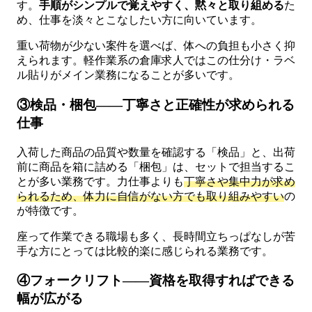
す。
手順がシンプルで覚えやすく、黙々と取り組める
た
め、仕事を淡々とこなしたい方に向いています。
重い荷物が少ない案件を選べば、体への負担も小さく抑
えられます。軽作業系の倉庫求人ではこの仕分け・ラベ
ル貼りがメイン業務になることが多いです。
③検品・梱包——丁寧さと正確性が求められる
仕事
入荷した商品の品質や数量を確認する「検品」と、出荷
前に商品を箱に詰める「梱包」は、セットで担当するこ
とが多い業務です。力仕事よりも
丁寧さや集中力が求め
られるため、体力に自信がない方でも取り組みやすい
の
が特徴です。
座って作業できる職場も多く、長時間立ちっぱなしが苦
手な方にとっては比較的楽に感じられる業務です。
④フォークリフト——資格を取得すればできる
幅が広がる