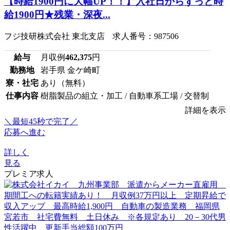
【時給1900円に大幅UP！！】入社日からずっと時
給1900円★残業・深夜...
フジ技研株式会社 東北支店 求人番号：987506
給与
月収例
462,375
円
勤務地
岩手県 金ケ崎町
寮・社宅
あり（無料）
仕事内容
樹脂製品の組立・加工 / 自動車系工場 / 交替制
詳細を表示
＼最短45秒で完了／
応募へ進む
詳しく
見る
プレミア求人