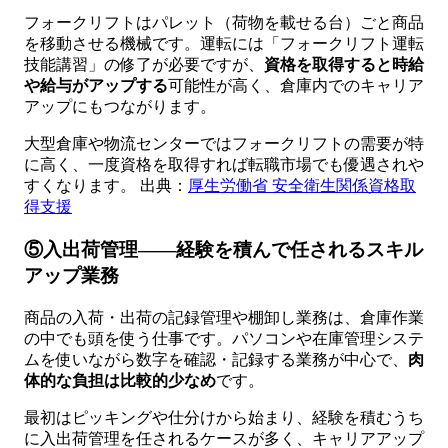
フォークリフトはパレット（荷物を載せる台）ごと商品
を移動させる機械です。運転には「フォークリフト運転
技能講習」の修了が必要ですが、
資格を取得すると時給
や給与がアップする
可能性が高く、倉庫内でのキャリア
アップにもつながります。
大型倉庫や物流センターではフォークリフトの需要が特
に高く、一度資格を取得すれば転職市場でも優遇されや
すくなります。 出典：
厚生労働省 安全衛生関係資格取
得支援
⑤入出荷管理——経験を積んで任されるスキル
アップ業務
商品の入荷・出荷の記録管理や棚卸し業務は、倉庫作業
の中でも頭を使う仕事です。パソコンや在庫管理システ
ムを使いながら数字を確認・記録する業務が中心で、
肉
体的な負担は比較的少なめ
です。
最初はピッキングや仕分けから始まり、経験を積むうち
に入出荷管理を任されるケースが多く、キャリアアップ