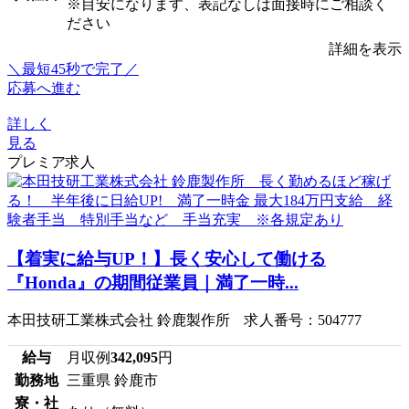
※目安になります、表記なしは面接時にご相談く
ださい
詳細を表示
＼最短45秒で完了／
応募へ進む
詳しく
見る
プレミア求人
【着実に給与UP！】長く安心して働ける
『Honda』の期間従業員｜満了一時...
本田技研工業株式会社 鈴鹿製作所 求人番号：504777
給与
月収例
342,095
円
勤務地
三重県 鈴鹿市
寮・社