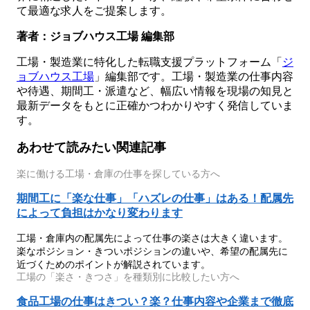
て最適な求人をご提案します。
著者：ジョブハウス工場 編集部
工場・製造業に特化した転職支援プラットフォーム「
ジ
ョブハウス工場
」編集部です。工場・製造業の仕事内容
や待遇、期間工・派遣など、幅広い情報を現場の知見と
最新データをもとに正確かつわかりやすく発信していま
す。
あわせて読みたい関連記事
楽に働ける工場・倉庫の仕事を探している方へ
期間工に「楽な仕事」「ハズレの仕事」はある！配属先
によって負担はかなり変わります
工場・倉庫内の配属先によって仕事の楽さは大きく違います。
楽なポジション・きついポジションの違いや、希望の配属先に
近づくためのポイントが解説されています。
工場の「楽さ・きつさ」を種類別に比較したい方へ
食品工場の仕事はきつい？楽？仕事内容や企業まで徹底