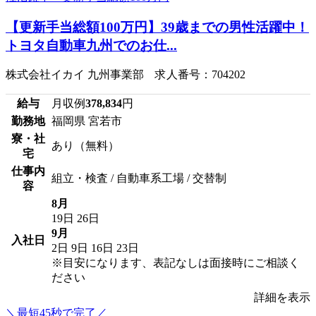
【更新手当総額100万円】39歳までの男性活躍中！
トヨタ自動車九州でのお仕...
株式会社イカイ 九州事業部 求人番号：704202
給与
月収例
378,834
円
勤務地
福岡県 宮若市
寮・社
あり（無料）
宅
仕事内
組立・検査 / 自動車系工場 / 交替制
容
8月
19日
26日
9月
入社日
2日
9日
16日
23日
※目安になります、表記なしは面接時にご相談く
ださい
詳細を表示
＼最短45秒で完了／