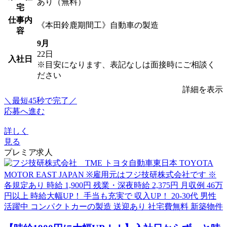
あり（無料）
宅
仕事内
《本田鈴鹿期間工》自動車の製造
容
9月
22日
入社日
※目安になります、表記なしは面接時にご相談く
ださい
詳細を表示
＼最短45秒で完了／
応募へ進む
詳しく
見る
プレミア求人