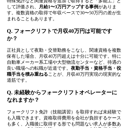
特殊免許など関連資格を追加で取得すると「多能工」と
して評価され、
月給1〜3万円アップする事例
がありま
す。複数資格の取得で年収ベースで30〜50万円の差が生
まれることもあります。
Q. フォークリフトで月収40万円は可能です
か？
正社員として夜勤・交替勤務をこなし、関連資格を複数
保有した場合、月収40万円超えは十分に可能です。特に
自動車メーカー系工場や大型物流センターなど、待遇の
良い職場への転職が近道です。
夜勤手当・資格手当・役
職手当を積み重ねる
ことが、月収40万円実現の現実的な
道筋です。
Q. 未経験からフォークリフトオペレーターに
なれますか？
フォークリフト免許（技能講習）を取得すれば未経験で
も入職できます。資格取得費用を会社が負担するケース
も多く、入職後に取得する形でも問題ない求人が多数あ