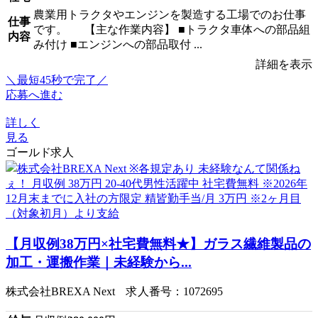
農業用トラクタやエンジンを製造する工場でのお仕事
仕事
です。 【主な作業内容】 ■トラクタ車体への部品組
内容
み付け ■エンジンへの部品取付 ...
詳細を表示
＼最短45秒で完了／
応募へ進む
詳しく
見る
ゴールド求人
【月収例38万円×社宅費無料★】ガラス繊維製品の
加工・運搬作業｜未経験から...
株式会社BREXA Next 求人番号：1072695