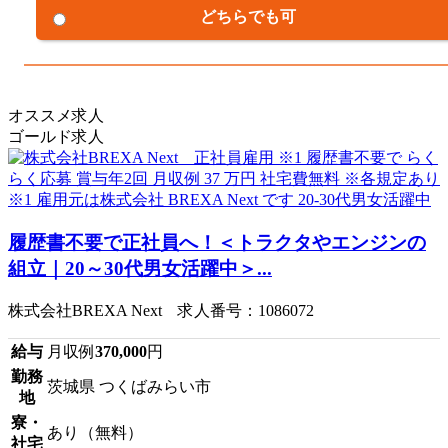
どちらでも可
オススメ求人
ゴールド求人
履歴書不要で正社員へ！＜トラクタやエンジンの
組立｜20～30代男女活躍中＞...
株式会社BREXA Next 求人番号：1086072
給与
月収例
370,000
円
勤務
茨城県 つくばみらい市
地
寮・
あり（無料）
社宅