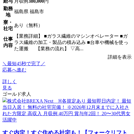
給与
月収例
380,000
円
勤務
福島県 福島市
地
寮・
あり（無料）
社宅
【業務詳細】 ■ガラス繊維のマシンオペレーター ■ガ
仕事
ラス繊維の加工・製品の積み込み ■台車や機械を使っ
内容
た運搬 【業務の流れ】 ▽高...
詳細を表示
＼最短45秒で完了／
応募へ進む
詳しく
見る
ゴールド求人
すぐ内定！すぐ住める社宅も！【フォークリフト