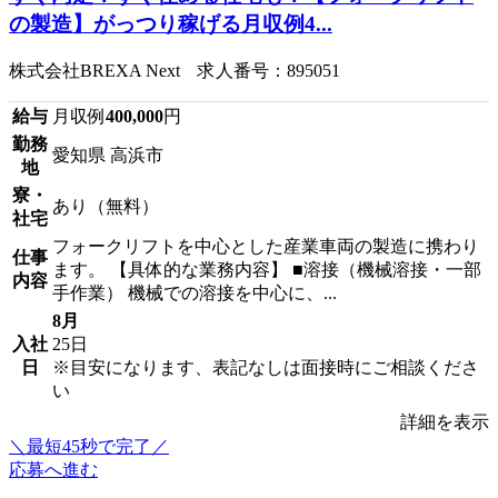
の製造】がっつり稼げる月収例4...
株式会社BREXA Next 求人番号：895051
給与
月収例
400,000
円
勤務
愛知県 高浜市
地
寮・
あり（無料）
社宅
フォークリフトを中心とした産業車両の製造に携わり
仕事
ます。 【具体的な業務内容】 ■溶接（機械溶接・一部
内容
手作業） 機械での溶接を中心に、...
8月
入社
25日
日
※目安になります、表記なしは面接時にご相談くださ
い
詳細を表示
＼最短45秒で完了／
応募へ進む