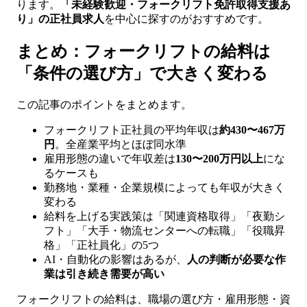
ります。
「未経験歓迎・フォークリフト免許取得支援あ
り」の正社員求人
を中心に探すのがおすすめです。
まとめ：フォークリフトの給料は
「条件の選び方」で大きく変わる
この記事のポイントをまとめます。
フォークリフト正社員の平均年収は
約430〜467万
円
。全産業平均とほぼ同水準
雇用形態の違いで年収差は
130〜200万円以上
にな
るケースも
勤務地・業種・企業規模によっても年収が大きく
変わる
給料を上げる実践策は「関連資格取得」「夜勤シ
フト」「大手・物流センターへの転職」「役職昇
格」「正社員化」の5つ
AI・自動化の影響はあるが、
人の判断が必要な作
業は引き続き需要が高い
フォークリフトの給料は、職場の選び方・雇用形態・資