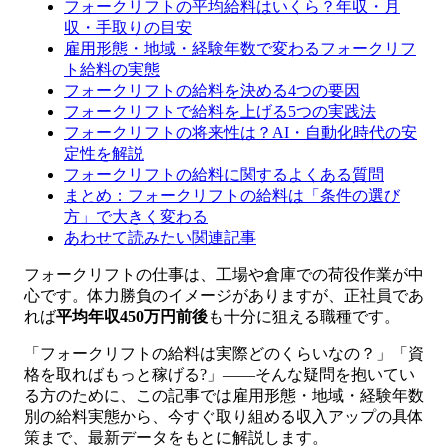
フォークリフトの平均給料はいくら？年収・月
収・手取りの目安
雇用形態・地域・経験年数で変わるフォークリフ
ト給料の実態
フォークリフトの給料を決める4つの要因
フォークリフトで給料を上げる5つの実践法
フォークリフトの将来性は？AI・自動化時代の安
定性を解説
フォークリフトの給料に関するよくある質問
まとめ：フォークリフトの給料は「条件の選び
方」で大きく変わる
あわせて読みたい関連記事
フォークリフトの仕事は、工場や倉庫での荷役作業が中
心です。体力勝負のイメージがありますが、正社員であ
れば
平均年収450万円前後
も十分に狙える職種です。
「フォークリフトの給料は実際どのくらいなの？」「資
格を取ればもっと稼げる?」——そんな疑問を抱いてい
る方のために、この記事では雇用形態・地域・経験年数
別の給料実態から、今すぐ取り組める収入アップの具体
策まで、最新データをもとに解説します。