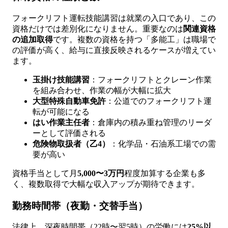
フォークリフト運転技能講習は就業の入口であり、この
資格だけでは差別化になりません。重要なのは
関連資格
の追加取得
です。複数の資格を持つ「多能工」は職場で
の評価が高く、給与に直接反映されるケースが増えてい
ます。
玉掛け技能講習
：フォークリフトとクレーン作業
を組み合わせ、作業の幅が大幅に拡大
大型特殊自動車免許
：公道でのフォークリフト運
転が可能になる
はい作業主任者
：倉庫内の積み重ね管理のリーダ
ーとして評価される
危険物取扱者（乙4）
：化学品・石油系工場での需
要が高い
資格手当として月
5,000〜3万円
程度加算する企業も多
く、複数取得で大幅な収入アップが期待できます。
勤務時間帯（夜勤・交替手当）
法律上、深夜時間帯（22時〜翌5時）の労働には
25%以