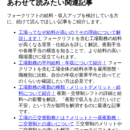
あわせて読みたい関連記事
フォークリフトの給料・収入アップを検討している方
に、続けて読んでほしい記事をご紹介します。
工場ってなぜ給料が高いの？その理由について解
説します！
フォークリフトを含む工場勤務の給料
が高くなる背景・仕組みを詳しく解説。夜勤手当
や各種手当の構造を知ることで、より給料の高い
職場選びに役立てられます。
工場勤務の平均給料・年収について紹介！
フォー
クリフトを含む工場全体の給料水準を雇用形態・
職種別に比較。自分の年収が業界平均と比べてど
のくらいか確認したい方は必見です。
工場勤務の夜勤の種類・メリットデメリット・給
料について紹介！
夜勤・交替制シフトの詳細と給
料への影響を解説。「夜勤で収入を上げたいけど
不安」という方が疑問を解消するのに最適な記事
です。
工場の三交替勤務とは？メリットと一昼夜勤務・
二交替制との違いについて
三交替制のメリットや
二交替制との違いを解説。フォークリフトオペレ