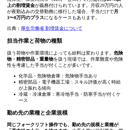
上の割増賃金
が義務付けられています。月収29万円の人
が夜勤込みの交替勤務に移行した場合、手当だけで
月
3〜8万円のプラス
になるケースもあります。
出典：
厚生労働省 割増賃金について
担当作業と荷物の種類
扱う荷物や作業環境によっても給料は変わります。
危険
物・精密部品・重量物
を扱う現場では、作業難度や危険
性を考慮した手当が付くことが多いです。
化学品・危険物倉庫：危険物手当あり
精密部品・電子機器工場：スキル評価が高く時給
が上振れる傾向
冷蔵・冷凍倉庫：寒冷地手当・防寒手当が付くケ
ース
勤め先の業種と企業規模
同じフォークリフト操作でも、勤め先の規模と業種が