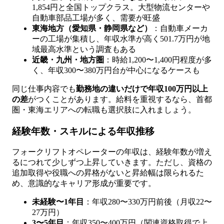
1,854円と全国トップクラス。大型物流センターや
自動車部品工場が多く、需要が旺盛
東海地方（愛知県・静岡県など）
：自動車メーカ
ーの工場が集積し、年収水準が高く501.7万円が地
域最高水準という調査もある
近畿・九州・地方圏
：時給1,200〜1,400円程度が多
く、年収300〜380万円台が中心になるケースも
同じ仕事内容でも
勤務地の違いだけで年収100万円以上
の差
がつくことがあります。給料を重視するなら、首都
圏・東海エリアへの転職も選択肢に入れましょう。
経験年数・スキルによる年収推移
フォークリフトオペレーターの年収は、経験年数が増え
るにつれて少しずつ上昇していきます。ただし、資格の
追加取得や役職への昇格がないと昇給幅は限られるた
め、意識的なキャリア形成が重要です。
未経験〜1年目
：年収280〜330万円前後（月収22〜
27万円）
3〜5年目
：年収350〜400万円（関連資格取得で上