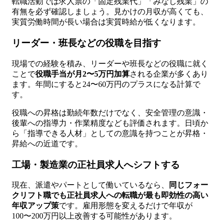
転職活動では求人票の「固定残業代」「みなし残業」の
有無を必ず確認しましょう。見かけの月収が高くても、
実質労働時間が長い場合は実質時給が低くなります。
リーダー・班長などの役職を目指す
現場での経験を積み、リーダーや班長などの役職に就く
ことで
役職手当が月2〜5万円加算
される企業が多くあり
ます。年間にすると24〜60万円のプラスになる計算で
す。
役職への昇格は勤続年数だけでなく、安全管理の意識・
後輩への指導力・作業精度なども評価されます。日頃か
ら「指導できる人材」としての意識を持つことが昇格・
昇給への近道です。
工場・製造業の正社員求人へシフトする
現在、派遣やパートとして働いているなら、
同じフォー
クリフト職でも正社員求人への転職が最も即効性の高い
年収アップ策
です。雇用形態を変えるだけで年収が
100〜200万円以上改善する可能性があります。