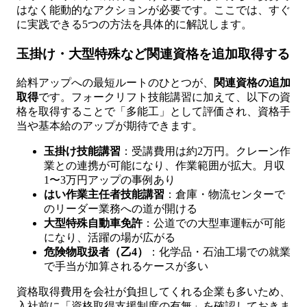
はなく能動的なアクションが必要です。ここでは、すぐ
に実践できる5つの方法を具体的に解説します。
玉掛け・大型特殊など関連資格を追加取得する
給料アップへの最短ルートのひとつが、
関連資格の追加
取得
です。フォークリフト技能講習に加えて、以下の資
格を取得することで「多能工」として評価され、資格手
当や基本給のアップが期待できます。
玉掛け技能講習
：受講費用は約2万円。クレーン作
業との連携が可能になり、作業範囲が拡大。月収
1〜3万円アップの事例あり
はい作業主任者技能講習
：倉庫・物流センターで
のリーダー業務への道が開ける
大型特殊自動車免許
：公道での大型車運転が可能
になり、活躍の場が広がる
危険物取扱者（乙4）
：化学品・石油工場での就業
で手当が加算されるケースが多い
資格取得費用を会社が負担してくれる企業も多いため、
入社前に「資格取得支援制度の有無」を確認しておきま