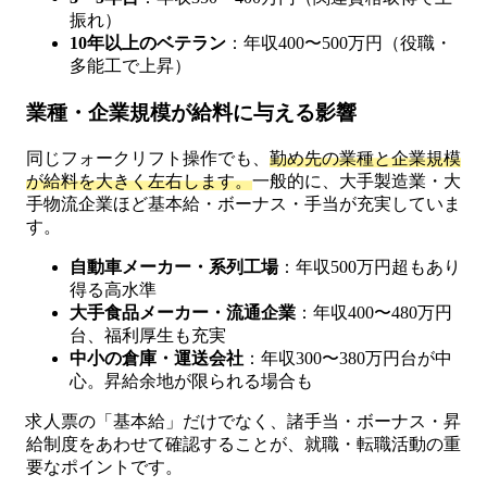
振れ）
10年以上のベテラン
：年収400〜500万円（役職・
多能工で上昇）
業種・企業規模が給料に与える影響
同じフォークリフト操作でも、
勤め先の業種と企業規模
が給料を大きく左右します。
一般的に、大手製造業・大
手物流企業ほど基本給・ボーナス・手当が充実していま
す。
自動車メーカー・系列工場
：年収500万円超もあり
得る高水準
大手食品メーカー・流通企業
：年収400〜480万円
台、福利厚生も充実
中小の倉庫・運送会社
：年収300〜380万円台が中
心。昇給余地が限られる場合も
求人票の「基本給」だけでなく、諸手当・ボーナス・昇
給制度をあわせて確認することが、就職・転職活動の重
要なポイントです。