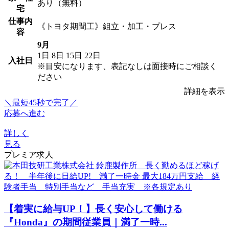
あり（無料）
宅
仕事内
《トヨタ期間工》組立・加工・プレス
容
9月
1日
8日
15日
22日
入社日
※目安になります、表記なしは面接時にご相談く
ださい
詳細を表示
＼最短45秒で完了／
応募へ進む
詳しく
見る
プレミア求人
【着実に給与UP！】長く安心して働ける
『Honda』の期間従業員｜満了一時...