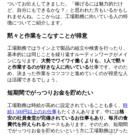
ついてお伝えしてきました。「稼げるには魅力的だけ
ど、自分にもできるかな？」と思われた方もいるかもし
れませんね。ここからは、工場勤務に向いている人の特
徴についてご紹介します。
黙々と作業をこなすことが得意
工場勤務ではライン上で製品の組立や検査を行ったり、
基本的には同じことを繰り返すルーティンワークがメイ
ンになります。
大勢でワイワイ働くよりも、1人で黙々
と作業するのが好きな人に向いている
仕事です。そのた
め、決まった作業をコツコツと進めていくのが得意な人
は活躍できるでしょう。
短期間でがっつりお金を貯めたい
工場勤務は時給が高めに設定されていることも多く、
時
給1,500円以上のお仕事
もたくさんあります。中には
格
安の社員食堂が完備されているお仕事もあり、毎月の食
費代を抑えられる
ケースもあります。そのため、短期間
でがっつりお金を貯めたいという方に工場勤務はぴった