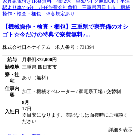
【機械操作・検査・梱包】三重県で寮完備のオシ
ゴト☆今だけの特典で寮費無料♪...
株式会社日本ケイテム 求人番号：731394
給与
月収例
372,000
円
勤務地
三重県 四日市市
寮・社
あり（無料）
宅
仕事内
加工・機械オペレーター / 家電系工場 / 交替制
容
8月
17日
入社日
※目安になります、表記なしは面接時にご相談く
ださい
詳細を表示