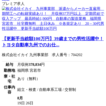
プレミア求人
【更新手当総額100万円】39歳までの男性活躍中！
トヨタ自動車九州でのお仕...
株式会社イカイ 九州事業部 求人番号：704202
給与
月収例
378,834
円
勤務地
福岡県 宮若市
寮・社
あり（無料）
宅
仕事内
組立・検査 / 自動車系工場 / 交替制
容
8月
19日
26日