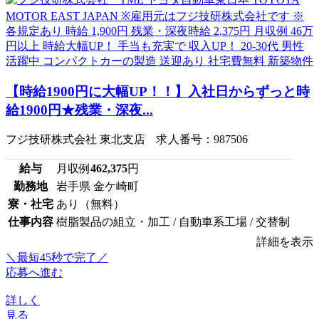
【時給1900円に大幅UP！！】入社日からずっと時
給1900円★残業・深夜...
フジ技研株式会社 東北支店 求人番号：987506
給与
月収例
462,375
円
勤務地
岩手県 金ケ崎町
寮・社宅
あり（無料）
仕事内容
樹脂製品の組立・加工 / 自動車系工場 / 交替制
詳細を表示
＼最短45秒で完了／
応募へ進む
詳しく
見る