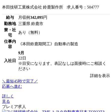
本田技研工業株式会社 鈴鹿製作所 求人番号：504777
給与
月収例
342,095
円
勤務地
三重県 鈴鹿市
寮・社
あり（無料）
宅
仕事内
《本田鈴鹿期間工》自動車の製造
容
9月
22日
入社日
※目安になります、表記なしは面接時にご相談く
ださい
詳細を表示
＼最短45秒で完了／
応募へ進む
詳しく
見る
プレミア求人