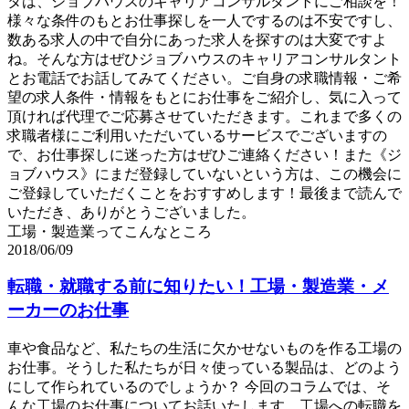
タは、ジョブハウスのキャリアコンサルタントにご相談を！
様々な条件のもとお仕事探しを一人でするのは不安ですし、
数ある求人の中で自分にあった求人を探すのは大変ですよ
ね。そんな方はぜひジョブハウスのキャリアコンサルタント
とお電話でお話してみてください。ご自身の求職情報・ご希
望の求人条件・情報をもとにお仕事をご紹介し、気に入って
頂ければ代理でご応募させていただきます。これまで多くの
求職者様にご利用いただいているサービスでございますの
で、お仕事探しに迷った方はぜひご連絡ください！また《ジ
ョブハウス》にまだ登録していないという方は、この機会に
ご登録していただくことをおすすめします！最後まで読んで
いただき、ありがとうございました。
工場・製造業ってこんなところ
2018/06/09
転職・就職する前に知りたい！工場・製造業・メ
ーカーのお仕事
車や食品など、私たちの生活に欠かせないものを作る工場の
お仕事。そうした私たちが日々使っている製品は、どのよう
にして作られているのでしょうか？ 今回のコラムでは、そ
んな工場のお仕事についてお話いたします。工場への転職を