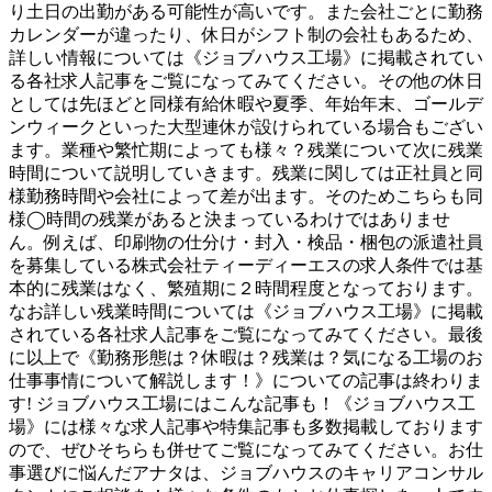
り土日の出勤がある可能性が高いです。また会社ごとに勤務
カレンダーが違ったり、休日がシフト制の会社もあるため、
詳しい情報については《ジョブハウス工場》に掲載されてい
る各社求人記事をご覧になってみてください。その他の休日
としては先ほどと同様有給休暇や夏季、年始年末、ゴールデ
ンウィークといった大型連休が設けられている場合もござい
ます。業種や繁忙期によっても様々？残業について次に残業
時間について説明していきます。残業に関しては正社員と同
様勤務時間や会社によって差が出ます。そのためこちらも同
様◯時間の残業があると決まっているわけではありませ
ん。例えば、印刷物の仕分け・封入・検品・梱包の派遣社員
を募集している株式会社ティーディーエスの求人条件では基
本的に残業はなく、繁殖期に２時間程度となっております。
なお詳しい残業時間については《ジョブハウス工場》に掲載
されている各社求人記事をご覧になってみてください。最後
に以上で《勤務形態は？休暇は？残業は？気になる工場のお
仕事事情について解説します！》についての記事は終わりま
す! ジョブハウス工場にはこんな記事も！《ジョブハウス工
場》には様々な求人記事や特集記事も多数掲載しております
ので、ぜひそちらも併せてご覧になってみてください。お仕
事選びに悩んだアナタは、ジョブハウスのキャリアコンサル