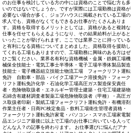
のお仕事を検討している方の中には資格のことで悩む方も多
いのではないでしょうか。ですが実際には工場勤務は資格が
必要ない場合が多く、ジョブハウスに掲載されている工場の
求人でも、資格がなくてもできるお仕事がたくさんありま
す。資格を取得するメリットとしては、資格があると複雑な
仕事を任せてもらえるようになり、その結果給料が上がると
いったことが挙げられます。ここでは業界ごとに持っている
と有利になる資格についてまとめました。資格取得を援助し
てくれる工場もありますので、工場勤務に興味のある方はぜ
ひご覧ください。業界名有利な資格機械・金属・鉄鋼工場機
械保全技能士・電気工事士半導体・電子工場半導体製品製造
技能士・電子機器組立技能士物流工場 フォークリフト運転
免許 自動車・部品・バイク工場アーク溶接免許・フォーク
リフト運転免許化学・石油化学工場高圧ガス製造保安責任
者・危険物取扱者・エネルギー管理士建築・住宅工場建築物
石綿含有建材調査者製薬工場危険物取扱者（甲種）・高圧ガ
ス取扱者印刷・製紙工場フォークリフト運転免許・有機溶剤
作業主任者・日商PC検定食品・飲料工場衛生管理者資格・
フォークリフト運転免許家電・パソコン・スマホ工場家電製
品エンジニア最後に以上で工場のお仕事に向いている人って
どんな人？の記事を終わります。 お仕事選びに悩んだアナ