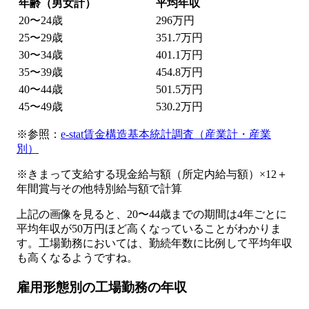
年齢（男女計）
平均年収
20〜24歳
296万円
25〜29歳
351.7万円
30〜34歳
401.1万円
35〜39歳
454.8万円
40〜44歳
501.5万円
45〜49歳
530.2万円
※参照：
e-stat賃金構造基本統計調査（産業計・産業
別）
※きまって支給する現金給与額（所定内給与額）×12＋
年間賞与その他特別給与額で計算
上記の画像を見ると、20〜44歳までの期間は4年ごとに
平均年収が50万円ほど高くなっていることがわかりま
す。工場勤務においては、勤続年数に比例して平均年収
も高くなるようですね。
雇用形態別の工場勤務の年収