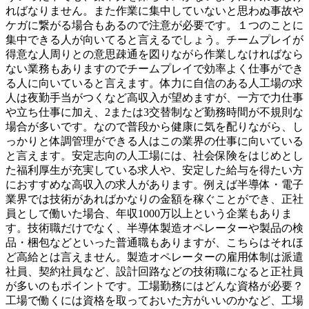
ればなりません。また作業に集中していないと思わぬ事故や
ケガに繋がる場合もあるので注意が必要です。１つのことに
集中できる人が向いてると言えるでしょう。チームプレイが
得意な人周りとの意思疎通を図りながら作業しなければなら
ない業務もありますのでチームプレイで効率よく仕事ができ
る人に向いていると言えます。体力に自信のある人工場の求
人は夜勤手当がつくなど高収入が望めますが、一方で力仕事
や立ち仕事に加え、2または3交替制など勤務時間が不規則な
場合が多いです。なので普段から健康に気を配りながら、し
っかりと体調管理ができる人はこの業界の仕事に向いている
と言えます。安定志向の人工場には、社会保険をはじめとし
た福利厚生が充実している求人や、安定した給与を得たい方
におすすめな高収入の求人があります。例えば半導体・電子
業界では技術があればかなりの金額を稼ぐことができ、正社
員として働いた場合、年収1000万以上という企業もありま
す。技術職だけでなく、半導体製造オペレーターや製品の検
品・梱包などといった普通職もありますが、こちらはそれほ
ど高給とは言えません。製造オペレーターの雇用体制は派遣
社員、契約社員など、設計回路などの技術職になると正社員
が多いのもポイントです。工場勤務にはどんな資格が必要？
工場で働くには資格を取っておいた方がいいのかなど、工場