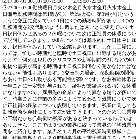
②17:00~01:00①07:00~15:00 ②15:00~23:00
③23:00~07:00勤務曜日月火水木金月火水木金月火水木金土
日備考勤務時間は第1週が①、第2週が②、第3週が①という
ように交互に変えていく1日に3つの勤務時間があり、3つの
勤務時間を2交代制のように週または月ごとに変えていく土
日祝日休みはあるの？休暇について次に正社員の休暇につい
て説明していきます。休暇については基本的に土日休みに加
え、祝日を休みとしている企業もあります。しかし工場によ
っては、忙しい時期だと臨時で土日祝日に出勤する場合があ
ります。例えば12月のクリスマスや新学期前の3月などの印
刷物の需要が高まる時期は土日祝日関係なく働かなければな
らない可能性もあります。3交替制の場合、深夜勤務の関係
もあり土日の出勤がある可能性が高いです。なお有給休暇は
一年ごとに一定数付与される、給料が支給される特別な休暇
になりますので、雇用先の企業によって異なる場合が多いで
す。時期ごとに作業の多さによって変わる？残業について次
に正社員の残業について説明していきます。残業に関しても
勤務形態や会社によって差が出てきます。そのため〇〇業界
の工場だから◯時間の残業があると決まっているわけでは
ありません。ここでは３つの業界に絞って業界の平均残業時
間をご紹介します。業界名１カ月の平均残業時間機械・金
属・鉄鋼業界１０～２０時間半導体・電子業界２０～３０時