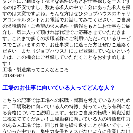
タントにご相談を！様々な条件のもとお仕事探しを一人です
るのは不安ですし、数ある求人の中で自分にあった求人を探
すのは大変ですよね。そんな方はぜひジョブハウスのキャリ
アコンサルタントとお電話でお話してみてください。ご自身
の求職情報・ご希望の求人条件・情報をもとにお仕事をご紹
介し、気に入って頂ければ代理でご応募させていただきま
す。これまで多くの求職者様にご利用いただいているサービ
スでございますので、お仕事探しに迷った方はぜひご連絡く
ださい！また《ジョブハウス》にまだ登録していないという
方は、この機会にご登録していただくことをおすすめしま
す！
工場・製造業ってこんなところ
2018/06/09
工場のお仕事に向いている人ってどんな人？
こちらの記事では工場への転職・就職を考えている方のため
に、工場勤務に向いている人の特徴、持っていたら有利にな
る資格についてご説明します。ぜひご自身の転職・就職活動
に役立ててください！工場勤務に向いている人の特徴集中力
のある人工場では、同じ作業を繰り返すことが多いです。そ
ういった中でも、集中力を保ちミスがないように作業しなけ