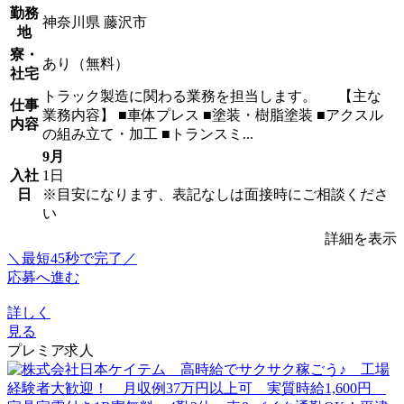
勤務
神奈川県 藤沢市
地
寮・
あり（無料）
社宅
トラック製造に関わる業務を担当します。 【主な
仕事
業務内容】 ■車体プレス ■塗装・樹脂塗装 ■アクスル
内容
の組み立て・加工 ■トランスミ...
9月
入社
1日
日
※目安になります、表記なしは面接時にご相談くださ
い
詳細を表示
＼最短45秒で完了／
応募へ進む
詳しく
見る
プレミア求人