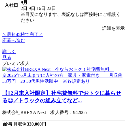
9月
入社日
2日
9日
16日
23日
※目安になります、表記なしは面接時にご相談く
ださい
詳細を表示
＼最短45秒で完了／
応募へ進む
詳しく
見る
プレミア求人
【12月末入社限定】社宅費無料でおトクに暮らせ
る◎／トラックの組み立てなど...
株式会社BREXA Next 求人番号：942065
給与
月収例
330,000
円