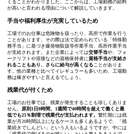
くることがわかりました。ここからは、工場勤務の給料
が高いと言われる理由について解説していきます。
手当や福利厚生が充実しているため
工場でのお仕事は危険物を扱ったり、高所で作業を行う
ことがあります。その際は法で定められている「特殊勤
務手当」に基づき爆発物取扱等作業手当、高所作業手当
が支給されます。また企業によっては
交替手当
や、フォ
ークリフトや溶接などの資格保持者に
資格手当が支給さ
れることもあり、さらに給与が高くなる
ことがありま
す。他の業種と比べてイレギュラーも多いため、工場勤
務は稼ぎやすいと言えるでしょう。
残業代が付くため
工場のお仕事では、残業が発生することも珍しくありま
せん。
原則1日8時間、1週間で40時間を超えて働くと最
低でも25％割増で残業代が支払われます。
繁忙期には残
業が月20時間以上になるケースも多くあるようで、「残
業続きでしんどい」という人もいるようですが、中には
「残業代で稼げるのが嬉しい」という声もあるようで