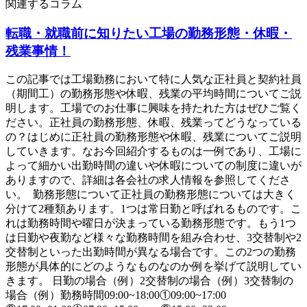
関連するコラム
転職・就職前に知りたい工場の勤務形態・休暇・
残業事情！
この記事では工場勤務において特に人気な正社員と契約社員
（期間工）の勤務形態や休暇、残業の平均時間についてご説
明します。工場でのお仕事に興味を持たれた方はぜひご覧く
ださい。正社員の勤務形態、休暇、残業ってどうなっている
の？はじめに正社員の勤務形態や休暇、残業についてご説明
していきます。なお今回紹介するものは一例であり、工場に
よって細かい出勤時間の違いや休暇についての制度に違いが
ありますので、詳細は各会社の求人情報を参照してくださ
い。 勤務形態について正社員の勤務形態については大きく
分けて2種類あります。1つは常日勤と呼ばれるものです。こ
れは勤務時間や曜日が決まっている勤務形態です。もう1つ
は日勤や夜勤など様々な勤務時間を組み合わせ、3交替制や2
交替制といった出勤時間が異なる場合です。この2つの勤務
形態が具体的にどのようなものなのか例を挙げて説明してい
きます。 日勤の場合（例）2交替制の場合（例）3交替制の
場合（例）勤務時間09:00~18:00①09:00~17:00