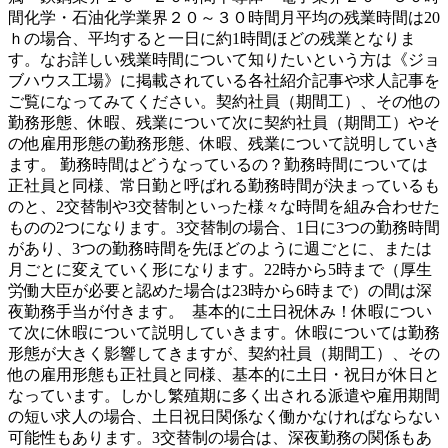
間化学・石油化学業界２０～３０時間月平均の残業時間は20
ｈの場合、平均すると一日に約1時間ほどの残業となりま
す。なお詳しい残業時間について知りたいという方は《ジョ
ブハウス工場》に掲載されている各社紹介記事や求人記事を
ご覧になってみてください。契約社員（期間工）、その他の
勤務形態、休暇、残業について次に契約社員（期間工）やそ
の他雇用形態の勤務形態、休暇、残業について説明していき
ます。 勤務時間はどうなっているの？勤務時間については
正社員と同様、常日勤と呼ばれる勤務時間が決まっているも
のと、2交替制や3交替制といった様々な時間を組み合わせた
ものの2つになります。3交替制の場合、1日に3つの勤務時間
があり、3つの勤務時間を先ほどのように週ごとに、または
月ごとに変えていく形になります。22時から5時まで（厚生
労働大臣が必要と認めた場合は23時から6時まで）の間は深
夜勤務手当が付きます。 基本的に土日祝休み！休暇につい
て次に休暇について説明していきます。休暇については勤務
形態が大きく影響してきますが、契約社員（期間工）、その
他の雇用形態も正社員と同様、基本的に土日・祝日が休日と
なっています。しかし繁殖期に多く出される派遣や雇用期間
の短い求人の場合、土日祝日関係なく働かなければならない
可能性もあります。3交替制の場合は、深夜勤務の関係もあ