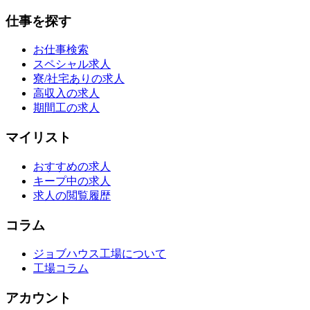
仕事を探す
お仕事検索
スペシャル求人
寮/社宅ありの求人
高収入の求人
期間工の求人
マイリスト
おすすめの求人
キープ中の求人
求人の閲覧履歴
コラム
ジョブハウス工場について
工場コラム
アカウント