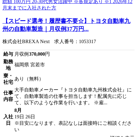
【スピード選考！履歴書不要☆】トヨタ自動車九
州の自動車製造｜月収例37万円...
株式会社BREXA Next 求人番号：1053317
給与
月収例
370,000
円
勤務
福岡県 宮若市
地
寮・
あり（無料）
社宅
大手自動車メーカー『トヨタ自動車九州株式会社』に
仕事
て、自動車製造の仕事を担当します！配属先に応じ
内容
て、以下のような作業を行います。 ※雇...
8月
入社
19日
26日
日
※目安になります、表記なしは面接時にご相談くださ
い