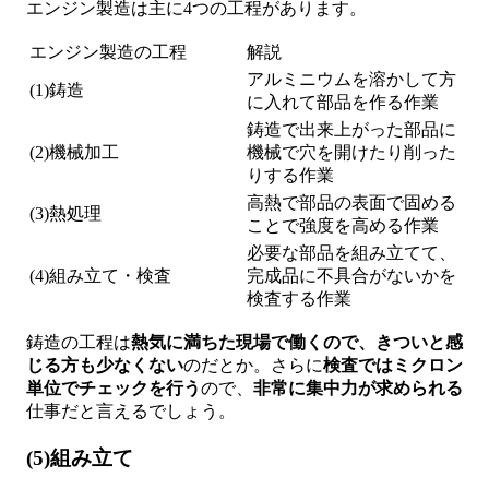
エンジン製造は主に4つの工程があります。
エンジン製造の工程
解説
アルミニウムを溶かして方
(1)鋳造
に入れて部品を作る作業
鋳造で出来上がった部品に
(2)機械加工
機械で穴を開けたり削った
りする作業
高熱で部品の表面で固める
(3)熱処理
ことで強度を高める作業
必要な部品を組み立てて、
(4)組み立て・検査
完成品に不具合がないかを
検査する作業
鋳造の工程は
熱気に満ちた現場で働くので、きついと感
じる方も少なくない
のだとか。さらに
検査ではミクロン
単位でチェックを行う
ので、
非常に集中力が求められる
仕事だと言えるでしょう。
(5)組み立て