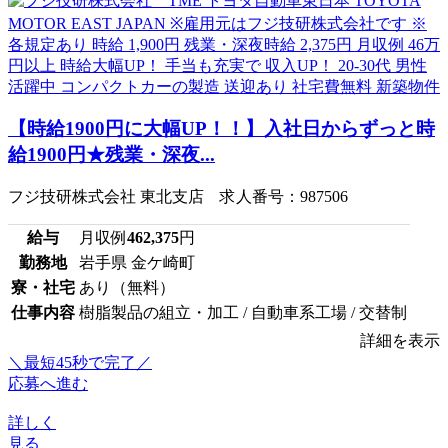
【時給1900円に大幅UP！！】入社日からずっと時
給1900円★残業・深夜...
フジ技研株式会社 東北支店 求人番号：987506
給与
月収例
462,375
円
勤務地
岩手県 金ケ崎町
寮・社宅
あり（無料）
仕事内容
樹脂製品の組立・加工 / 自動車系工場 / 交替制
詳細を表示
＼最短45秒で完了／
応募へ進む
詳しく
見る