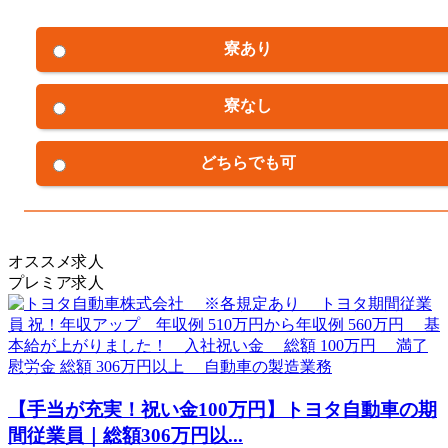
寮あり
寮なし
どちらでも可
オススメ求人
プレミア求人
【手当が充実！祝い金100万円】トヨタ自動車の期
間従業員｜総額306万円以...