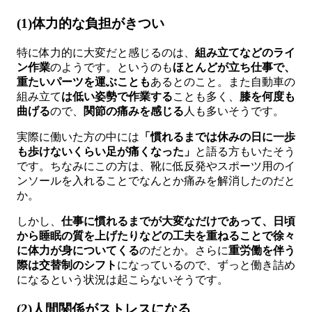
(1)体力的な負担がきつい
特に体力的に大変だと感じるのは、
組み立てなどのライ
ン作業
のようです。というのも
ほとんどが立ち仕事で、
重たいパーツを運ぶことも
あるとのこと。また自動車の
組み立て
は低い姿勢で作業する
ことも多く、
膝を何度も
曲げる
ので、
関節の痛みを感じる
人も多いそうです。
実際に働いた方の中には
「慣れるまでは休みの日に一歩
も歩けないくらい足が痛くなった」
と語る方もいたそう
です。ちなみにこの方は、靴に低反発やスポーツ用のイ
ンソールを入れることでなんとか痛みを解消したのだと
か。
しかし、
仕事に慣れるまでが大変なだけであって、日頃
から睡眠の質を上げたりなどの工夫を重ねることで徐々
に体力が身についてくる
のだとか。さらに
重労働を伴う
際は交替制のシフト
になっているので、ずっと働き詰め
になるという状況は起こらないそうです。
(2)人間関係がストレスになる