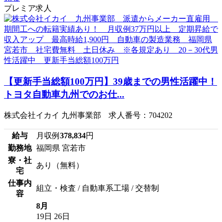
プレミア求人
【更新手当総額100万円】39歳までの男性活躍中！
トヨタ自動車九州でのお仕...
株式会社イカイ 九州事業部 求人番号：704202
給与
月収例
378,834
円
勤務地
福岡県 宮若市
寮・社
あり（無料）
宅
仕事内
組立・検査 / 自動車系工場 / 交替制
容
8月
19日
26日