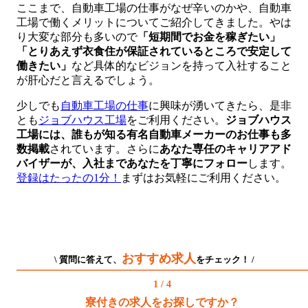
ここまで、自動車工場の仕事がなぜ辛いのかや、自動車
工場で働くメリットについてご紹介してきました。やは
り大変な部分も多いので
「短期間でお金を稼ぎたい」
「とりあえず衣食住が保証されているところで安定して
働きたい」
など具体的なビジョンを持って入社すること
が肝心だと言えるでしょう。
少しでも
自動車工場の仕事
に興味が湧いてきたら、是非
とも
ジョブハウス工場
をご利用ください。
ジョブハウス
工場には、誰もが知る有名自動車メーカーのお仕事も多
数掲載
されています。さらに
あなた専任のキャリアアド
バイザーが、入社まであなたを丁寧にフォロー
します。
登録はたったの1分！
まずはお気軽にご利用ください。
おすすめ求人
\ 質問に答えて、
をチェック！ /
1 / 4
寮付きの求人をお探しですか？