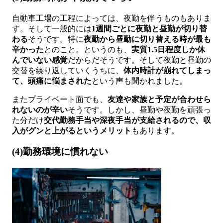
自動車工場の工程によっては、夜勤を伴うものもありま
す。そして一般的には
1週間ごとに夜勤と昼勤が切り替
わる
そうです。特に
夜勤から昼勤に切り替える時が最も
辛かった
とのこと。というのも、
実質1.5日程度しか休
んでいない感覚
だからだそうです。そして夜勤と昼勤の
交替を繰り返していくうちに、
体内時計が崩れてしまっ
て、頭痛に悩まされた
という声も聞かれました。
またプライベート面でも、
友達や家族と予定が合わせら
れないのが辛い
そうです。しかし、昼勤や夜勤を頑張っ
た分だけ
交代勤務手当や深夜手当が支給されるので、収
入がグンと上がるというメリット
もあります。
(4)勤務環境に慣れない