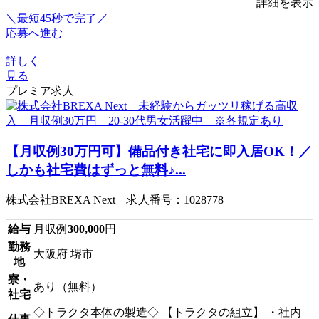
詳細を表示
＼最短45秒で完了／
応募へ進む
詳しく
見る
プレミア求人
【月収例30万円可】備品付き社宅に即入居OK！／
しかも社宅費はずっと無料♪...
株式会社BREXA Next 求人番号：1028778
給与
月収例
300,000
円
勤務
大阪府 堺市
地
寮・
あり（無料）
社宅
◇トラクタ本体の製造◇ 【トラクタの組立】 ・社内