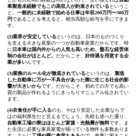
車製造未経験でもこの高収入が約束されている
というこ
と。
一般的に未経験で始める仕事は年収200万円〜300万
円
であることを考えると、相当高額な給与を手にできま
す。
(2)業界が安定している
というのは、日本のものづくり
を支える大きな産業の一つが自動車産業だからです。特
に
日本車は国内外からの人気も高いため、盤石な経営体
制の会社がほとんど。
だからこそ、
好待遇を用意する企
業が多い
んです。
(3)業務のルール化が徹底されている
というのは、
製造
した自動車に万が一不具合があった際に生じる社会的影
響が大きいから
です。だからこそ、初めての方でも高い
質の製品が作れるようにきっちりマニュアル化されてい
ます。
(4)衣食住が手に入る
のも、やはり安定した企業ならで
はの福利厚生だと言えるでしょう。先程も述べた通り、
自動車工場の寮はほとんど家賃・光熱費が無料
です。ま
た生活に必要な家具家電が揃っている物件も多数ありま
す。さらに
工場や寮に食堂もある
ので、食事に困ること