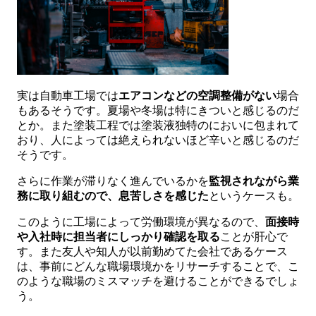
実は自動車工場では
エアコンなどの空調整備がない
場合
もあるそうです。夏場や冬場は特にきついと感じるのだ
とか。また塗装工程では塗装液独特のにおいに包まれて
おり、人によっては絶えられないほど辛いと感じるのだ
そうです。
さらに作業が滞りなく進んでいるかを
監視されながら業
務に取り組むので、息苦しさを感じた
というケースも。
このように工場によって労働環境が異なるので、
面接時
や入社時に担当者にしっかり確認を取る
ことが肝心で
す。また友人や知人が以前勤めてた会社であるケース
は、事前にどんな職場環境かをリサーチすることで、こ
のような職場のミスマッチを避けることができるでしょ
う。