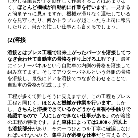
しかし従業員が手を動かして作業することはあまりな
く、
ほとんど機械が自動的に作業を行います
。一見する
と簡単そうに見えますが、機械が滞りなく運転している
かを見守ったり、何かトラブルが起こったら上司に報告
したりと、何かと忙しい仕事とも言えるでしょう。
(2)溶接
溶接とはプレス工程で出来上がったパーツを溶接してつ
なぎ合わせて自動車の骨格を作り上げる
工程です。最初
にインナーパネルという自動車の内側の骨格を溶接して
組み立てます。そしてアウターパネルという外側の骨格
を溶接し、最後にドアを溶接でつなぎ合わせることで、
自動車の骨格が完成します。
工程が多くて難しそうに見えますが、この工程もプレス
工程と同じく、
ほとんど機械が作業を行います
。しか
し、
きちんと溶接できているかどうかを目視や手触りで
確認するので「人にしかできない仕事がある」
のが溶接
の工程の特徴です。また
車体によっては2,000ヶ所以上
も溶接部分
があり、その一つひとつを丁寧に確認しなけ
ればいけないので、
集中力が必要な仕事
だと言えるでし