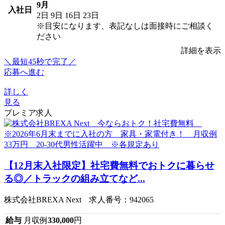
9月
入社日
2日
9日
16日
23日
※目安になります、表記なしは面接時にご相談く
ださい
詳細を表示
＼最短45秒で完了／
応募へ進む
詳しく
見る
プレミア求人
【12月末入社限定】社宅費無料でおトクに暮らせ
る◎／トラックの組み立てなど...
株式会社BREXA Next 求人番号：942065
給与
月収例
330,000
円