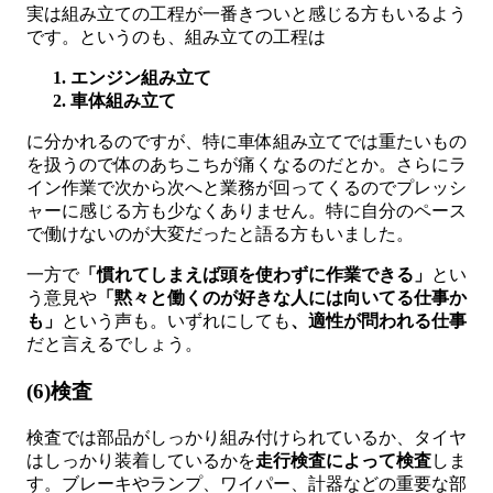
実は組み立ての工程が一番きついと感じる方もいるよう
です。というのも、組み立ての工程は
エンジン組み立て
車体組み立て
に分かれるのですが、特に車体組み立てでは重たいもの
を扱うので体のあちこちが痛くなるのだとか。さらにラ
イン作業で次から次へと業務が回ってくるのでプレッシ
ャーに感じる方も少なくありません。特に自分のペース
で働けないのが大変だったと語る方もいました。
一方で
「慣れてしまえば頭を使わずに作業できる」
とい
う意見や
「黙々と働くのが好きな人には向いてる仕事か
も」
という声も。いずれにしても
、適性が問われる仕事
だと言えるでしょう。
(6)検査
検査では部品がしっかり組み付けられているか、タイヤ
はしっかり装着しているかを
走行検査によって検査
しま
す。ブレーキやランプ、ワイパー、計器などの重要な部