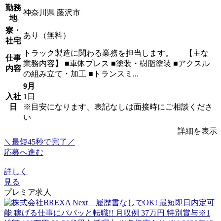
勤務
神奈川県 藤沢市
地
寮・
あり（無料）
社宅
トラック製造に関わる業務を担当します。 【主な
仕事
業務内容】 ■車体プレス ■塗装・樹脂塗装 ■アクスル
内容
の組み立て・加工 ■トランスミ...
9月
入社
1日
日
※目安になります、表記なしは面接時にご相談くださ
い
詳細を表示
＼最短45秒で完了／
応募へ進む
詳しく
見る
プレミア求人