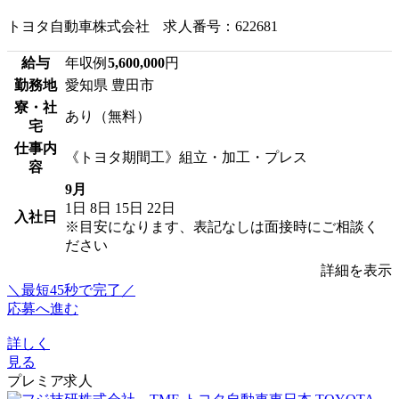
トヨタ自動車株式会社 求人番号：622681
給与
年収例
5,600,000
円
勤務地
愛知県 豊田市
寮・社
あり（無料）
宅
仕事内
《トヨタ期間工》組立・加工・プレス
容
9月
1日
8日
15日
22日
入社日
※目安になります、表記なしは面接時にご相談く
ださい
詳細を表示
＼最短45秒で完了／
応募へ進む
詳しく
見る
プレミア求人