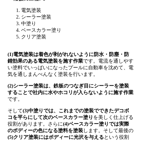
電気塗装
シーラー塗装
中塗り
ベースカラー塗り
クリア塗装
(1)電気塗装は着色が剥がれないように防水・防塵・防
錆効果のある電気塗装を施す作業
です。電流を通しやす
い塗料でいっぱいになったプールに自動車を沈めて、電
気を通しまんべんなく塗装を行います。
(2)シーラー塗装は、鉄板のつなぎ目にシーラーを塗装
することで社内に水やホコリが入らないように施す作業
です。
そして
(3)中塗りでは、これまでの塗装でできたデコボ
コを平らにして次のベースカラー塗り
を美しく仕上げる
役割があります。さらに
(4)ベースカラー塗りでは実際
のボディーの色になる塗料を塗装
します。そして最後の
(5)クリア塗装にはボディーに光沢を与える
という役割