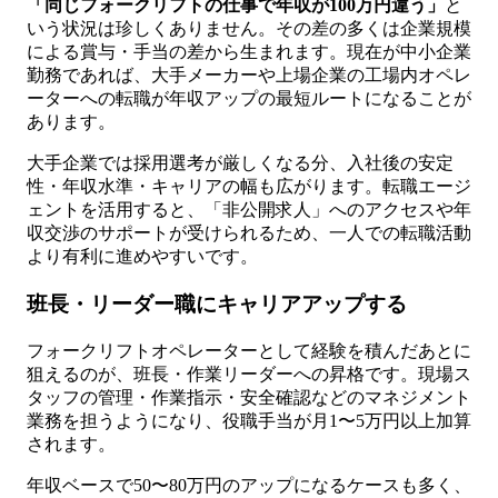
「同じフォークリフトの仕事で年収が100万円違う」
と
いう状況は珍しくありません。その差の多くは企業規模
による賞与・手当の差から生まれます。現在が中小企業
勤務であれば、大手メーカーや上場企業の工場内オペレ
ーターへの転職が年収アップの最短ルートになることが
あります。
大手企業では採用選考が厳しくなる分、入社後の安定
性・年収水準・キャリアの幅も広がります。転職エージ
ェントを活用すると、「非公開求人」へのアクセスや年
収交渉のサポートが受けられるため、一人での転職活動
より有利に進めやすいです。
班長・リーダー職にキャリアアップする
フォークリフトオペレーターとして経験を積んだあとに
狙えるのが、班長・作業リーダーへの昇格です。現場ス
タッフの管理・作業指示・安全確認などのマネジメント
業務を担うようになり、役職手当が月1〜5万円以上加算
されます。
年収ベースで50〜80万円のアップになるケースも多く、