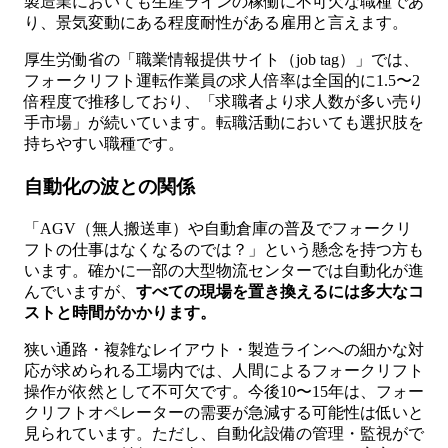
製造業においても生産ラインの稼働に不可欠な職種であ
り、景気変動にある程度耐性がある雇用と言えます。
厚生労働省の「職業情報提供サイト（job tag）」では、
フォークリフト運転作業員の求人倍率は全国的に1.5〜2
倍程度で推移しており、「求職者より求人数が多い売り
手市場」が続いています。転職活動においても選択肢を
持ちやすい職種です。
自動化の波との関係
「AGV（無人搬送車）や自動倉庫の普及でフォークリ
フトの仕事はなくなるのでは？」という懸念を持つ方も
います。確かに一部の大型物流センターでは自動化が進
んでいますが、
すべての現場を置き換えるには多大なコ
ストと時間がかかります。
狭い通路・複雑なレイアウト・製造ラインへの細かな対
応が求められる工場内では、人間によるフォークリフト
操作が依然として不可欠です。今後10〜15年は、フォー
クリフトオペレーターの需要が急減する可能性は低いと
見られています。ただし、自動化設備の管理・監視がで