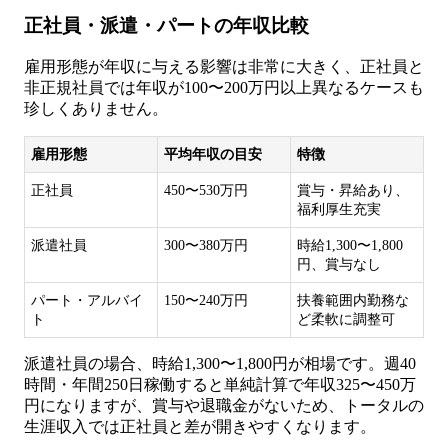
正社員・派遣・パートの年収比較
雇用形態が年収に与える影響は非常に大きく、正社員と
非正規社員では年収が100〜200万円以上異なるケースも
珍しくありません。
雇用形態
平均年収の目安
特徴
正社員
450〜530万円
賞与・昇給あり、
福利厚生充実
派遣社員
300〜380万円
時給1,300〜1,800
円、賞与なし
パート・アルバイ
150〜240万円
扶養範囲内勤務な
ト
ど柔軟に調整可
派遣社員の場合、時給1,300〜1,800円が相場です。週40
時間・年間250日稼働すると単純計算で年収325〜450万
円になりますが、賞与や退職金がないため、トータルの
生涯収入では正社員と差が開きやすくなります。