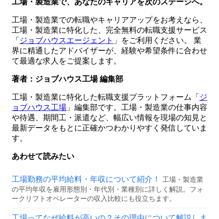
工場・製造業で、あなたのキャリアを次のステージへ。
工場・製造業での転職やキャリアアップをお考えなら、
工場・製造業に特化した、完全無料の転職支援サービス
「
ジョブハウスエージェント
」をご利用ください。 業
界に精通したアドバイザーが、経験や希望条件に合わせ
て最適な求人をご提案します。
著者：ジョブハウス工場 編集部
工場・製造業に特化した転職支援プラットフォーム「
ジ
ョブハウス工場
」編集部です。工場・製造業の仕事内容
や待遇、期間工・派遣など、幅広い情報を現場の知見と
最新データをもとに正確かつわかりやすく発信していま
す。
あわせて読みたい
工場勤務の平均給料・年収について紹介！
工場・製造業
の平均年収を雇用形態別・年代別・業種別に詳しく解説。フォ
ークリフトオペレーターの収入比較にも役立ちます。
工場ってなぜ給料が高いの？その理由について解説しま