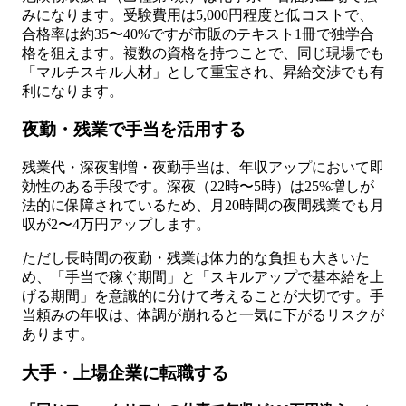
みになります。受験費用は5,000円程度と低コストで、
合格率は約35〜40%ですが市販のテキスト1冊で独学合
格を狙えます。複数の資格を持つことで、同じ現場でも
「マルチスキル人材」として重宝され、昇給交渉でも有
利になります。
夜勤・残業で手当を活用する
残業代・深夜割増・夜勤手当は、年収アップにおいて即
効性のある手段です。深夜（22時〜5時）は25%増しが
法的に保障されているため、月20時間の夜間残業でも月
収が2〜4万円アップします。
ただし長時間の夜勤・残業は体力的な負担も大きいた
め、「手当で稼ぐ期間」と「スキルアップで基本給を上
げる期間」を意識的に分けて考えることが大切です。手
当頼みの年収は、体調が崩れると一気に下がるリスクが
あります。
大手・上場企業に転職する