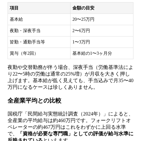
項目
金額の目安
基本給
20〜25万円
夜勤・深夜手当
2〜6万円
皆勤・通勤手当等
1〜3万円
賞与（年2回）
基本給の1〜3ヶ月分
夜勤や交替勤務が伴う場合、深夜手当（労働基準法によ
り22〜5時の労働は通常の25%増）が月収を大きく押し
上げます。基本給が低く見えても、手当込みで月35〜40
万円になるケースは珍しくありません。
全産業平均との比較
国税庁「民間給与実態統計調査（2024年）」によると、
全産業の平均給与は約460万円です。フォークリフトオ
ペレーターの約467万円はこれをわずかに上回る水準
で、
「資格が必要な専門職」としての評価が給与水準に
反映されている
といえます。