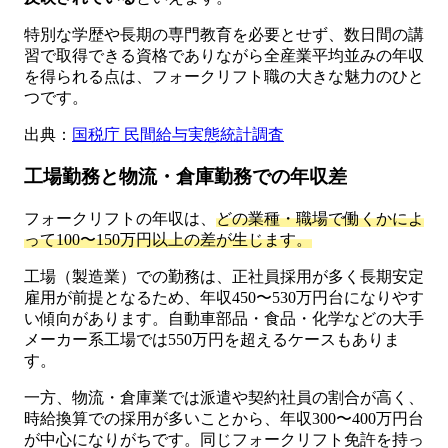
特別な学歴や長期の専門教育を必要とせず、数日間の講
習で取得できる資格でありながら全産業平均並みの年収
を得られる点は、フォークリフト職の大きな魅力のひと
つです。
出典：
国税庁 民間給与実態統計調査
工場勤務と物流・倉庫勤務での年収差
フォークリフトの年収は、
どの業種・職場で働くかによ
って100〜150万円以上の差が生じます。
工場（製造業）での勤務は、正社員採用が多く長期安定
雇用が前提となるため、年収450〜530万円台になりやす
い傾向があります。自動車部品・食品・化学などの大手
メーカー系工場では550万円を超えるケースもありま
す。
一方、物流・倉庫業では派遣や契約社員の割合が高く、
時給換算での採用が多いことから、年収300〜400万円台
が中心になりがちです。同じフォークリフト免許を持っ