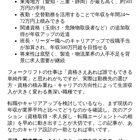
東海地方（愛知・三重・静岡）が最も高く、約501
万円の平均
夜勤・交替勤務を活用することで年収を年間24〜
72万円上積みできる
関連資格（玉掛け・危険物取扱者など）の追加取
得が年収アップの近道
班長・リーダー職へのキャリアアップで役職手当
が加算され、年収500万円超を目指せる
将来性は底堅く、製造・物流業界の人手不足を背
景に求人需要が継続
フォークリフトの仕事は「資格さえあれば誰でもできる
単純作業」と思われがちですが、実際は勤務先の選び
方・資格の積み重ね・キャリアの方向性によって生涯収
入が大きく変わる奥深い職種です。
転職やキャリアアップを検討しているなら、まず現状の
年収が業界平均と比べてどうなのかを確認し、次のアク
ション（資格取得・求人探し・転職エージェントへの相
談）を早めに動き出すことが大切です。この記事が、あ
なたのキャリア設計の一助となれば幸いです。