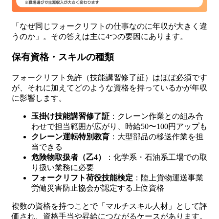
「なぜ同じフォークリフトの仕事なのに年収が大きく違
うのか」。その答えは主に4つの要因にあります。
保有資格・スキルの種類
フォークリフト免許（技能講習修了証）はほぼ必須です
が、それに加えてどのような資格を持っているかが年収
に影響します。
玉掛け技能講習修了証
：クレーン作業との組み合
わせで担当範囲が広がり、時給50〜100円アップも
クレーン運転特別教育
：大型部品の移送作業を担
当できる
危険物取扱者（乙4）
：化学系・石油系工場での取
り扱い業務に必要
フォークリフト荷役技能検定
：陸上貨物運送事業
労働災害防止協会が認定する上位資格
複数の資格を持つことで「マルチスキル人材」として評
価され、資格手当や昇給につながるケースがあります。