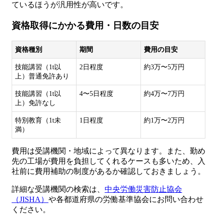
ているほうが汎用性が高いです。
資格取得にかかる費用・日数の目安
資格種別
期間
費用の目安
技能講習（1t以
2日程度
約3万〜5万円
上）普通免許あり
技能講習（1t以
4〜5日程度
約4万〜7万円
上）免許なし
特別教育（1t未
1日程度
約1万〜2万円
満）
費用は受講機関・地域によって異なります。また、勤め
先の工場が費用を負担してくれるケースも多いため、入
社前に費用補助の制度があるか確認しておきましょう。
詳細な受講機関の検索は、
中央労働災害防止協会
（JISHA）
や各都道府県の労働基準協会にお問い合わせ
ください。