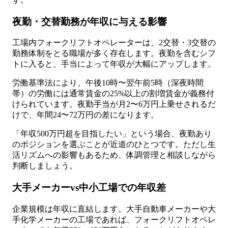
夜勤・交替勤務が年収に与える影響
工場内フォークリフトオペレーターは、2交替・3交替の
勤務体制をとる職場が多く存在します。夜勤を含むシフ
トに入ると、手当によって年収が大幅にアップします。
労働基準法により、午後10時〜翌午前5時（深夜時間
帯）の労働には通常賃金の25%以上の割増賃金が義務付
けられています。夜勤手当が月2〜6万円上乗せされるだ
けで、年間24〜72万円の差になります。
「年収500万円超を目指したい」という場合、夜勤あり
のポジションを選ぶことが近道のひとつです。ただし生
活リズムへの影響もあるため、体調管理と相談しながら
判断しましょう。
大手メーカーvs中小工場での年収差
企業規模は年収に直結します。大手自動車メーカーや大
手化学メーカーの工場であれば、フォークリフトオペレ