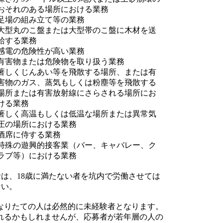
おそれのある場所における業務
足場の組み立て等の業務
大型丸のこ盤または大型帯のこ盤に木材を送
給する業務
感電の危険性が高い業務
有害物または危険物を取り扱う業務
著しくじんあい等を飛散する場所、または有
害物のガス、蒸気もしくは粉塵等を飛散する
場所または有害放射線にさらされる場所にお
ける業務
著しく高温もしくは低温な場所または異常気
圧の場所における業務
酒席に侍する業務
特殊の遊興的接客業（バー、キャバレー、ク
ラブ等）における業務
は、18歳に満たない者を坑内で労働させては
ない。
になりたての人は必然的に未経験者となります。
れるかもしれませんが、応募者が若年層の人の