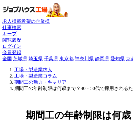
求人掲載希望の企業様
仕事検索
キープ
閲覧履歴
ログイン
会員登録
全国
茨城県
埼玉県
千葉県
東京都
神奈川県
静岡県
愛知県
京
工場・製造業求人
工場・製造業コラム
期間工の魅力・キャリア
期間工の年齢制限は何歳まで？40・50代で採用される
期間工の年齢制限は何歳