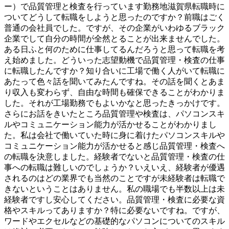
ー）で品質管理と検査を行っています勤務地滋賀県転職時に
ついてどうして転職をしようと思ったのですか？前職はごく
普通の会社員でした。ですが、その企業がいわゆるブラック
企業でして自分の時間が全然とることが出来ませんでした。
ある日ふと何のために仕事してるんだろうと思って転職を考
え始めました。どういった志望動機で品質管理・検査の仕事
に転職したんですか？知り合いに工場で働く人がいて転職に
あたって色々話を聞いてみたんですね。その話を聞くとあま
り収入も変わらず、自由な時間も確保できることがわかりま
した。それが工場勤務でもよいかなと思ったきっかけです。
さらにお話をきいたところ品質管理や検査は、パソコンスキ
ルやコミュニケーション能力が活かせることがわかりまし
た。私は会社で働いていた時に身に着けたパソコンスキルや
コミュニケーション能力が活かせると感じ品質管理・検査へ
の転職を決意しました。経験者でないと品質管理・検査の仕
事への転職は難しいのでしょうか？いえいえ、経験者が優遇
されるのはどの業界でも当然のことですが未経験者は転職で
きないということはありません。私の職場でも半数以上は未
経験者ですし安心してください。品質管理・検査に必要な資
格やスキルってありますか？特に必要ないですね。ですが、
ワードやエクセルなどの基礎的なパソコンについてのスキル