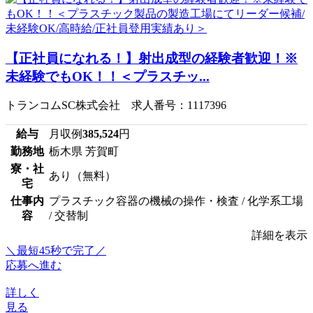
【正社員になれる！】射出成型の経験者歓迎！※
未経験でもOK！！＜プラスチッ...
トランコムSC株式会社 求人番号：1117396
給与
月収例
385,524
円
勤務地
栃木県 芳賀町
寮・社
あり（無料）
宅
仕事内
プラスチック容器の機械の操作・検査 / 化学系工場
容
/ 交替制
詳細を表示
＼最短45秒で完了／
応募へ進む
詳しく
見る