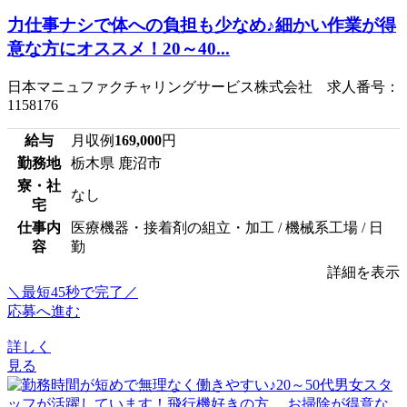
力仕事ナシで体への負担も少なめ♪細かい作業が得
意な方にオススメ！20～40...
日本マニュファクチャリングサービス株式会社 求人番号：
1158176
給与
月収例
169,000
円
勤務地
栃木県 鹿沼市
寮・社
なし
宅
仕事内
医療機器・接着剤の組立・加工 / 機械系工場 / 日
容
勤
詳細を表示
＼最短45秒で完了／
応募へ進む
詳しく
見る