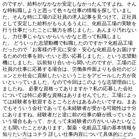
のですが、給料がなかなか安定しなかったんですよね。そん
な時転職しようと思って色々な仕事の情報を探していまし
た。そんな時に工場の正社員の求人記事を見つけて。正社員
として安定した給料がもらえるうえに、化粧品工場の実験を
行う仕事だったことに魅力を感じました。あんまり汚れない
し、力仕事じゃないからいいかなと思って転職しまし
た。 どういった志望動機で転職したのですか？化粧品工場
だったので「お客様の手元に安全・安心な化粧品をお届けす
るための仕事を担いたいと思い応募しました」という志望動
機にしました。以前知り合いから聞いたのですが、工場の正
社員の仕事に応募する場合は、労働条件面よりも会社のビジ
ョンとか社会に貢献したいということをアピールした方が良
いといっていました。なので今回はこのような志望理由にし
ましたね。 必要な資格ってありますか？私の応募した会社
については特に必要な資格はありませんでした。工場によっ
ては経験者を歓迎するところとかはあるみたいですね。まあ
でもそういう会社であっても未経験者が受かる可能性は十分
にありますね。経験者だと逆に前の仕事の癖が残っていると
いう場合もあって、かえって未経験者の方がいいみたいなこ
とも聞いたことがあります。製薬・化粧品工場の基本情報を
知りたい方はコチラ 詳しい仕事内容について具体的にどの