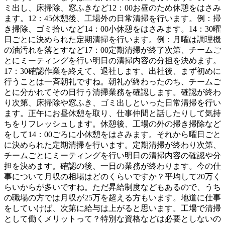
ミ出し、床掃除、窓ふきなど12：00お昼のため休憩をはさみ
ます。12：45休憩後、工場外の日常清掃を行います。例：掃
き掃除、ゴミ拾いなど14：00小休憩をはさみます。14：30曜
日ごとに決められた定期清掃を行います。例：月曜は調理機
の油汚れを落とすなど17：00定期清掃が終了次第、チームご
とにミーティングを行い明日の清掃内容の分担を決めます。
17：30確認作業を終えて、退社します。出社後、まず初めに
行うことは一斉朝礼ですね。朝礼が終わったのち、チームご
とに分かれてその日行う清掃業務を確認します。確認が終わ
り次第、床掃除や窓ふき、ゴミ出しといった日常清掃を行い
ます。正午にお昼休憩を取り、仕事仲間と話したりして気持
ちをリフレッシュします。休憩後、工場の外の掃き掃除など
をして14：00ごろに小休憩をはさみます。それから曜日ごと
に決められた定期清掃を行います。定期清掃が終わり次第、
チームごとにミーティングを行い明日の清掃内容の確認や分
担を決めます。確認の後、一日の業務が終わります。今の仕
事について月収の相場はどのくらいですか？平均して20万く
らいからが多いですね。ただ昇給制度などもあるので、うち
の職場の方では月収が25万を超える方もいます。地道に仕事
をしていけば、次第に給与は上がると思います。工場で清掃
として働くメリットって？特別な資格などは必要としないの