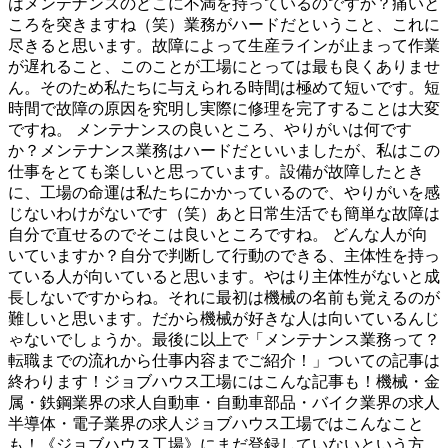
はメンテナンスのどこに不満を持っているのですか？痛いと
ころを突きますね（笑）業務がハードだということ、これに
尽きると思います。故障によって生産ラインが止まって作業
が遅れること、このことが工場にとっては最も良くありませ
ん。そのため私たちに与えられる時間は極めて短いです。短
時間で故障の原因を究明し実際に修理を完了することは大変
ですね。 メンテナンスの良いところ、やりがいは何です
か？メンテナンス業務はハードだといいましたが、私はこの
仕事をとても楽しいと思っています。設備が故障したとき
に、工場の命運は私たちにかかっているので、やりがいを感
じないわけがないです（笑）あと日常生活でも簡単な故障は
自分で直せるのでそこは良いところですね。 どんな人が向
いていますか？自分で判断して行動のできる、主体性を持っ
ている人が向いていると思います。やはり主体性がないと成
長しないですからね。それに最初は機械の名前も覚えるのが
難しいと思います。だから機械が好きな人は向いているんじ
ゃないでしょうか。最後に以上で「メンテナンス業務って？
転職までの流れから仕事内容までご紹介！」ついての記事は
終わります！ジョブハウス工場にはこんな記事も！機械・金
属・鉄鋼業界の求人自動車・自動車部品・バイク業界の求人
半導体・電子業界の求人ジョブハウス工場ではこんなこと
も！《ジョブハウス工場》にまだ登録していないという方