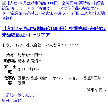
【入社2ヶ月は特別時給1600円】空調完備♪高時給♪
未経験歓迎♪キャリアア...
トランコムSC株式会社 求人番号：1059927
給与
時給
1,600
円〜
勤務地
栃木県 鹿沼市
寮・社
あり（無料）
宅
仕事内
基板の機械の操作・オペレーション / 機械系工場 /
容
夜勤
詳細を表示
＼最短45秒で完了／
応募へ進む