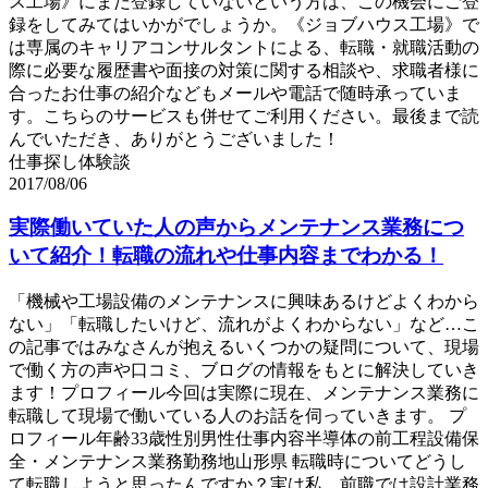
ス工場》にまだ登録していないという方は、この機会にご登
録をしてみてはいかがでしょうか。《ジョブハウス工場》で
は専属のキャリアコンサルタントによる、転職・就職活動の
際に必要な履歴書や面接の対策に関する相談や、求職者様に
合ったお仕事の紹介などもメールや電話で随時承っていま
す。こちらのサービスも併せてご利用ください。最後まで読
んでいただき、ありがとうございました！
仕事探し体験談
2017/08/06
実際働いていた人の声からメンテナンス業務につ
いて紹介！転職の流れや仕事内容までわかる！
「機械や工場設備のメンテナンスに興味あるけどよくわから
ない」「転職したいけど、流れがよくわからない」など…こ
の記事ではみなさんが抱えるいくつかの疑問について、現場
で働く方の声や口コミ、ブログの情報をもとに解決していき
ます！プロフィール今回は実際に現在、メンテナンス業務に
転職して現場で働いている人のお話を伺っていきます。 プ
ロフィール年齢33歳性別男性仕事内容半導体の前工程設備保
全・メンテナンス業務勤務地山形県 転職時についてどうし
て転職しようと思ったんですか？実は私、前職では設計業務