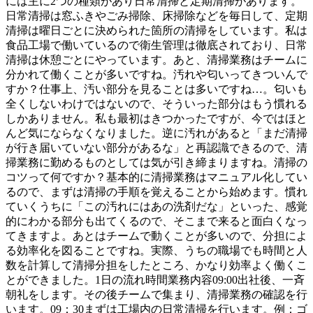
には主に2つの種類があり日常清掃と定期清掃があります。
日常清掃は窓ふきやごみ掃除、床掃除などを毎日して、定期
清掃は曜日ごとに決められた箇所の清掃をしています。私は
食品工場で働いているので衛生管理は徹底されており、日常
清掃は休憩ごとにやっています。あと、清掃業務はチームに
分かれて働くことが多いですね。汚れや匂いってきついんで
すか？仕事上、汚い部分を見ることは多いですね…。匂いも
全くしないわけではないので、そういった部分はもう慣れる
しかありません。私も最初はきつかったですが、今ではほと
んど気にならなくなりました。逆に汚れがあると「まだ清掃
が行き届いていない部分があるな」と再認識できるので、清
掃業務に勤めるものとしては気が引き締まりますね。清掃の
コツって何ですか？基本的に清掃業務はマニュアル化してい
るので、まずは清掃の手順を覚えることから始めます。慣れ
ていくうちに「この汚れにはあの洗剤だな」といった、感覚
的にわかる部分も出てくるので、そこまで来ると面白くなっ
てきますよ。あとはチームで動くことが多いので、分担によ
る効率化を図ることですね。実際、うちの職場でも時間と人
数を計算して清掃分担をしたところ、かなり効率よく働くこ
とができました。1日の流れ時間業務内容09:00出社後、一斉
朝礼をします。その後チームで集まり、清掃業務の確認を行
います。09：30まずは工場内の日常清掃を行います。例：ゴ