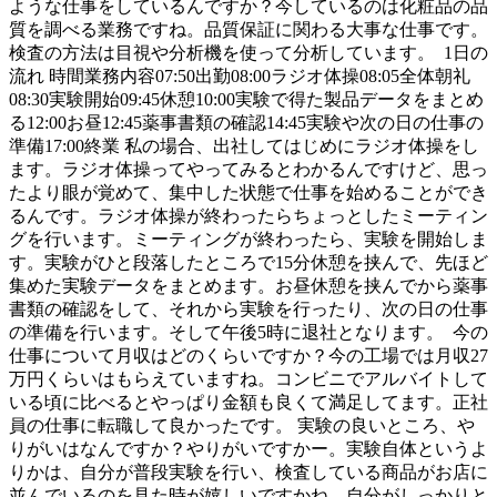
ような仕事をしているんですか？今しているのは化粧品の品
質を調べる業務ですね。品質保証に関わる大事な仕事です。
検査の方法は目視や分析機を使って分析しています。 1日の
流れ 時間業務内容07:50出勤08:00ラジオ体操08:05全体朝礼
08:30実験開始09:45休憩10:00実験で得た製品データをまとめ
る12:00お昼12:45薬事書類の確認14:45実験や次の日の仕事の
準備17:00終業 私の場合、出社してはじめにラジオ体操をし
ます。ラジオ体操ってやってみるとわかるんですけど、思っ
たより眼が覚めて、集中した状態で仕事を始めることができ
るんです。ラジオ体操が終わったらちょっとしたミーティン
グを行います。ミーティングが終わったら、実験を開始しま
す。実験がひと段落したところで15分休憩を挟んで、先ほど
集めた実験データをまとめます。お昼休憩を挟んでから薬事
書類の確認をして、それから実験を行ったり、次の日の仕事
の準備を行います。そして午後5時に退社となります。 今の
仕事について月収はどのくらいですか？今の工場では月収27
万円くらいはもらえていますね。コンビニでアルバイトして
いる頃に比べるとやっぱり金額も良くて満足してます。正社
員の仕事に転職して良かったです。 実験の良いところ、や
りがいはなんですか？やりがいですかー。実験自体というよ
りかは、自分が普段実験を行い、検査している商品がお店に
並んでいるのを見た時が嬉しいですかね。自分がしっかりと