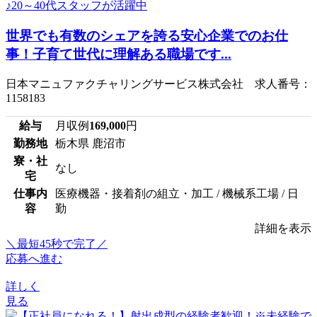
世界でも有数のシェアを誇る安心企業でのお仕
事！子育て世代に理解ある職場です...
日本マニュファクチャリングサービス株式会社 求人番号：
1158183
給与
月収例
169,000
円
勤務地
栃木県 鹿沼市
寮・社
なし
宅
仕事内
医療機器・接着剤の組立・加工 / 機械系工場 / 日
容
勤
詳細を表示
＼最短45秒で完了／
応募へ進む
詳しく
見る