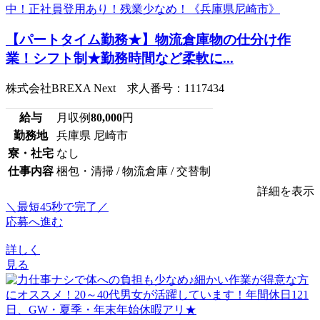
【パートタイム勤務★】物流倉庫物の仕分け作
業！シフト制★勤務時間など柔軟に...
株式会社BREXA Next 求人番号：1117434
給与
月収例
80,000
円
勤務地
兵庫県 尼崎市
寮・社宅
なし
仕事内容
梱包・清掃 / 物流倉庫 / 交替制
詳細を表示
＼最短45秒で完了／
応募へ進む
詳しく
見る