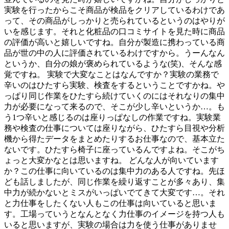
実験を行ったからこそ商品が検品をクリアしているわけであ
って、その商品がしっかりと売られているというのはやりが
いを感じます。それと化粧品の口コミサイトを見た時に商品
の評価が高いと嬉しいですね。自分が製造に携わっている商
品が世の中の人に評価されているわけですから。うーんなん
というか、自分の娘が褒められているような(笑)、そんな感
覚ですね。 実験で大変なことはなんですか？実験の業務で
辛いのはひたすら実験、検査をするということですかね。や
っぱり同じ作業をひたすら続けていくのにはそれなりの集中
力が必要になって来るので、そこが少し辛いというか…。も
う1つ辛いと感じるのは座りっぱなしの作業ですね。実験業
務や検査の仕事については座りながら、ひたすら目視や分析
機から得たデータをまとめたりするお仕事なので、基本立た
ないです。ひたすら椅子に座っているんですよね。そこがち
ょっと大変かなとは思いますね。 どんな人が向いています
か？この仕事に向いているのは集中力のある人ですね。先ほ
ども話しましたが、同じ作業を繰り返すことが多々あり、集
中力が続かないとミスがいっぱいでてきて大変です…。それ
と力仕事をしたくない人もこの仕事は向いていると思いま
す。工場っていうとなんとなく力仕事のイメージを持つ人も
いると思いますが、実験の場合は力を使う仕事がありませ