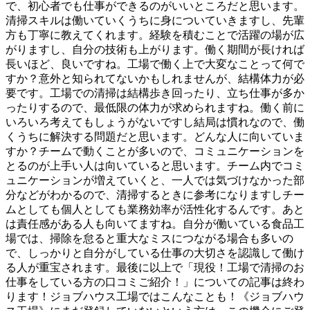
で、初心者でも仕事ができるのがいいところだと思います。
清掃スキルは働いていくうちに身についていきますし、先輩
方も丁寧に教えてくれます。経験を積むことで活躍の場が広
がりますし、自分の技術も上がります。働く期間が長ければ
長いほど、良いですね。工場で働く上で大変なことって何で
すか？意外と知られてないかもしれませんが、結構体力が必
要です。工場での清掃は結構歩き回ったり、立ち仕事が多か
ったりするので、最低限の体力が求められますね。働く前に
いろいろ考えてもしょうがないですし結局は慣れなので、働
くうちに解決する問題だと思います。どんな人に向いていま
すか？チームで動くことが多いので、コミュニケーションを
とるのが上手い人は向いていると思います。チーム内でコミ
ュニケーションが増えていくと、一人では気づけなかった部
分などがわかるので、清掃するときに参考になりますしチー
ムとしても個人としても業務効率が活性化するんです。あと
は責任感がある人も向いてますね。自分が働いている食品工
場では、掃除を怠ると重大なミスにつながる場合も多いの
で、しっかりと自分がしている仕事の大切さを認識して働け
る人が重宝されます。最後に以上で「現役！工場で清掃のお
仕事をしている方の口コミご紹介！」についての記事は終わ
ります！ジョブハウス工場ではこんなことも！《ジョブハウ