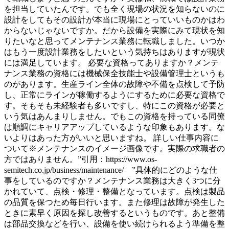
を担当していたんです。でも全く現場の状況を知らないのに
設計をしてもその設計が本当に現場にとっていいものかはわ
からないじゃないですか。だから設備を実際にみて現状を知
りたいなと思ってメンテナンス業務に転職しました。いつか
はもう一度設計業務をしたいという気持ちはありますが現状
には満足しています。 必要な資格ってありますか？メンテ
ナンス業務の資格には機械保全技能士や設備管理士というも
のがあります。生産ライン全体の故障や不備を点検して予防
し、正常にラインが稼働するようにするために必要な資格で
す。そもそも未経験者も多いですし、特にこの資格が必要と
いう気はあんまりしません。でもこの資格を持っている同僚
は順調にキャリアアップしているような印象もあります。な
いよりはあった方がいいと思いますね。 詳しい仕事内容に
ついて※メンテナンスのイメージ画像です。実際の求職者の
方ではありません。”引用：https://www.os-
semitech.co.jp/business/maintenance/ ”具体的にどのような仕
事をしているのですか？メンテナンス業務は大きく3つに分
かれていて、点検・修理・整備となっています。点検は製品
の品質を保つため毎日行います。また修理は故障が発生した
ときに素早く原因を探し改善するというものです。あと整備
は部品交換などを行い、設備を使い続けられるよう準備を整