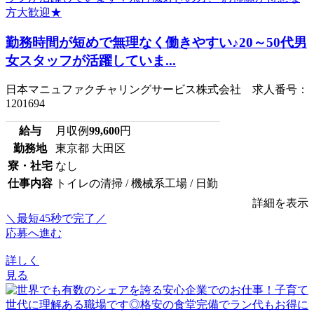
勤務時間が短めで無理なく働きやすい♪20～50代男
女スタッフが活躍していま...
日本マニュファクチャリングサービス株式会社 求人番号：
1201694
給与
月収例
99,600
円
勤務地
東京都 大田区
寮・社宅
なし
仕事内容
トイレの清掃 / 機械系工場 / 日勤
詳細を表示
＼最短45秒で完了／
応募へ進む
詳しく
見る