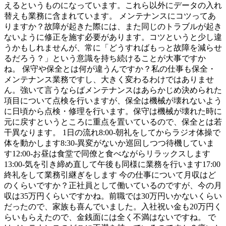
えるというものになっています。これら以外にデータの入れ
替えも業務に含まれています。 メンテナンスにコツってあ
りますか？故障が起きた際には、また同じのトラブルが起き
ないように修正を施す必要があります。コツというと少し違
うかもしれませんが、常に「どうすればもっと故障を減らせ
るだろう？」という意識を持ち続けることが大事ですか
ね。 保守や保全とは何が違うんですか？私の仕事も保全・
メンテナンス業務ですし、大きく変わるわけではありませ
ん。強いて言うならばメンテナンスはあらかじめ決められた
項目について点検を行いますが、保全は機械が壊れないよう
に日頃から点検・修理を行います。保守は機械が壊れた時に
元に戻すというところに重点を置いているので、保全とは若
干異なります。 1日の流れ8:00-朝礼をしてからラジオ体操で
体を動かします8:30-異変がないか巡回しつつ待機していま
す12:00-お昼は食堂で同僚と食べながらリラックスします
13:00-気を引き締め直して午後も同様に業務を行います17:00
終礼をして業務引継ぎをします 今の仕事について月収はど
のくらいですか？正社員として働いているのですが、今の月
収は35万円くらいですかね。前職では30万円いかないくらい
だったので、家族も喜んでいました。入社祝い金も20万円く
らいもらえたので、金銭面には全く不満はないですね。 で