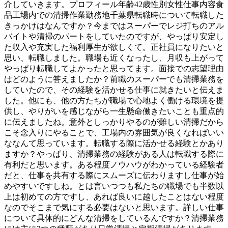
介していきます。プロフィール年齢42歳性別女性仕事内容食
品工場内での清掃作業勤務地千葉県転職時について転職した
きっかけはなんですか？今まではスーパーでレジ打ちのアル
バイトや清掃のパートをしていたのですが、やっぱり安定し
た収入や充実した福利厚生が欲しくて。正社員になりたいと
思い、転職しました。職場も近くなったし、月収も上がって
やっぱり転職してよかったと思ってます。面接での志望理由
はどのように答えましたか？前職のスーパーでも清掃業務を
していたので、その経験を活かせる仕事に就きたいと伝えま
した。他にも、他の方たちが職場で心地よく働ける環境を提
供し、やりがいを感じながら一生懸命働きたいことも重点的
に伝えましたね。意外としっかりやるのが難しい清掃だから
こそ念入りにやることで、工場内の雰囲気が良くなればいい
ななんて思っています。転職する際に活かせる経験とかあり
ますか？やっぱり、清掃業務の経験がある人は転職する際に
有利だと思います。ある程度ノウハウがわかっている経験者
だと、仕事を共有する際にスムーズに伝わりますし仕事が始
めやすいですしね。とは言いつつも私たちの職場でも半数以
上は初めての方ですし、あれば良いに越したことはない程度
なのでそこまで気にする必要はないと思います。詳しい仕事
について具体的にどんな清掃をしているんですか？清掃業務