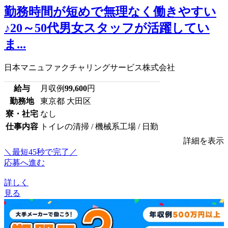
勤務時間が短めで無理なく働きやすい
♪20～50代男女スタッフが活躍してい
ま...
日本マニュファクチャリングサービス株式会社
給与
月収例
99,600
円
勤務地
東京都 大田区
寮・社宅
なし
仕事内容
トイレの清掃 / 機械系工場 / 日勤
詳細を表示
＼最短45秒で完了／
応募へ進む
詳しく
見る