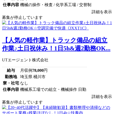
仕事内容
機械の操作・検査 / 化学系工場 / 交替制
詳細を表示
募集が停止しています
【人気の軽作業】トラック備品の組立
作業♪土日祝休み！1日5h&週2勤務OK...
UTエージェント株式会社
給与
月収例
78,000
円
勤務地
埼玉県 桶川市
寮・社宅
なし
仕事内容
機械系工場での組立・機械操作 日勤
詳細を表示
募集が停止しています