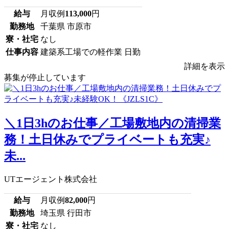
給与
月収例
113,000
円
勤務地
千葉県 市原市
寮・社宅
なし
仕事内容
建築系工場での軽作業 日勤
詳細を表示
募集が停止しています
＼1日3hのお仕事／工場敷地内の清掃業
務！土日休みでプライベートも充実♪
未...
UTエージェント株式会社
給与
月収例
82,000
円
勤務地
埼玉県 行田市
寮・社宅
なし