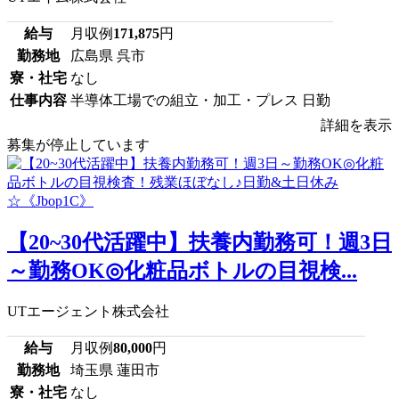
給与
月収例
171,875
円
勤務地
広島県 呉市
寮・社宅
なし
仕事内容
半導体工場での組立・加工・プレス 日勤
詳細を表示
募集が停止しています
【20~30代活躍中】扶養内勤務可！週3日
～勤務OK◎化粧品ボトルの目視検...
UTエージェント株式会社
給与
月収例
80,000
円
勤務地
埼玉県 蓮田市
寮・社宅
なし