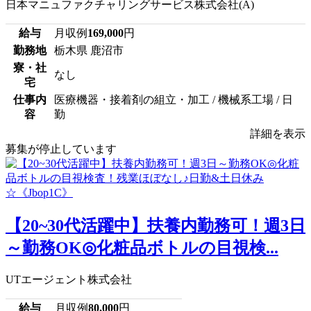
日本マニュファクチャリングサービス株式会社(A)
給与
月収例
169,000
円
勤務地
栃木県 鹿沼市
寮・社
なし
宅
仕事内
医療機器・接着剤の組立・加工 / 機械系工場 / 日
容
勤
詳細を表示
募集が停止しています
【20~30代活躍中】扶養内勤務可！週3日
～勤務OK◎化粧品ボトルの目視検...
UTエージェント株式会社
給与
月収例
80,000
円