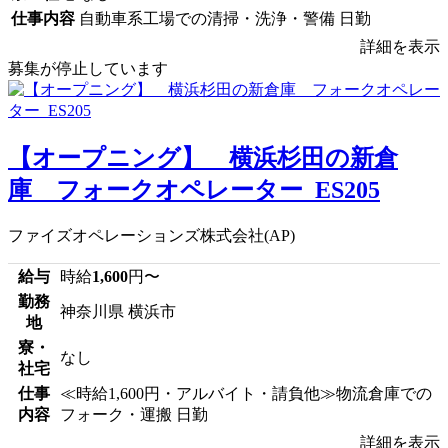
仕事内容
自動車系工場での清掃・洗浄・警備 日勤
詳細を表示
募集が停止しています
【オープニング】 横浜杉田の新倉
庫 フォークオペレーター_ES205
ファイズオペレーションズ株式会社(AP)
給与
時給
1,600
円〜
勤務
神奈川県 横浜市
地
寮・
なし
社宅
仕事
≪時給1,600円・アルバイト・請負他≫物流倉庫での
内容
フォーク・運搬 日勤
詳細を表示