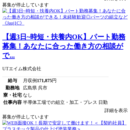
募集が停止しています
【週3日~時短・扶養内OK】パート勤務
募集！あなたに合った働き方の相談が
で...
UTエイム株式会社
給与
月収例
171,875
円
勤務地
広島県 呉市
寮・社宅
なし
仕事内容
半導体工場での組立・加工・プレス 日勤
詳細を表示
募集が停止しています