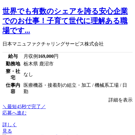
世界でも有数のシェアを誇る安心企業
でのお仕事！子育て世代に理解ある職
場です...
日本マニュファクチャリングサービス株式会社
給与
月収例
169,000
円
勤務地
栃木県 鹿沼市
寮・社
なし
宅
仕事内
医療機器・接着剤の組立・加工 / 機械系工場 / 日
容
勤
詳細を表示
＼最短45秒で完了／
応募へ進む
詳しく
見る