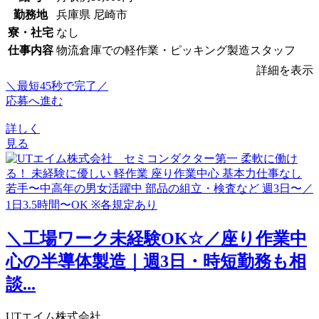
勤務地
兵庫県 尼崎市
寮・社宅
なし
仕事内容
物流倉庫での軽作業・ピッキング製造スタッフ
詳細を表示
＼最短45秒で完了／
応募へ進む
詳しく
見る
＼工場ワーク未経験OK☆／座り作業中
心の半導体製造｜週3日・時短勤務も相
談...
UTエイム株式会社