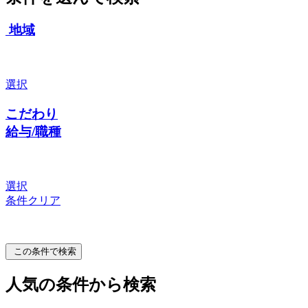
地域
選択
こだわり
給与/職種
選択
条件クリア
この条件で検索
人気の条件から検索