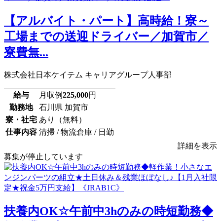
【アルバイト・パート】高時給！寮～
工場までの送迎ドライバー／加賀市／
寮費無...
株式会社日本ケイテム キャリアグループ人事部
給与
月収例
225,000
円
勤務地
石川県 加賀市
寮・社宅
あり（無料）
仕事内容
清掃 / 物流倉庫 / 日勤
詳細を表示
募集が停止しています
扶養内OK☆午前中3hのみの時短勤務◆