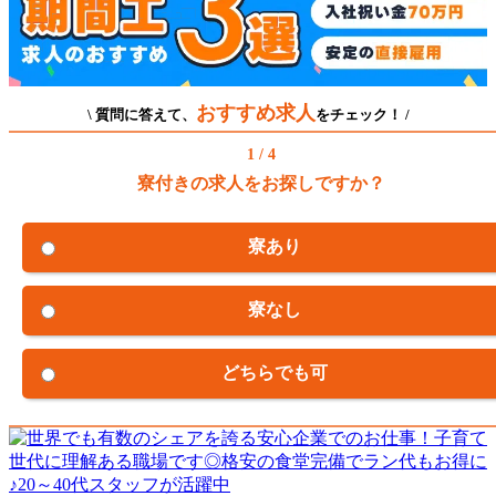
おすすめ求人
\ 質問に答えて、
をチェック！ /
1 / 4
寮付きの求人をお探しですか？
寮あり
寮なし
どちらでも可