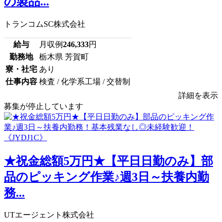
の製品...
トランコムSC株式会社
給与
月収例
246,333
円
勤務地
栃木県 芳賀町
寮・社宅
あり
仕事内容
検査 / 化学系工場 / 交替制
詳細を表示
募集が停止しています
★祝金総額5万円★【平日日勤のみ】部
品のピッキング作業♪週3日～扶養内勤
務...
UTエージェント株式会社