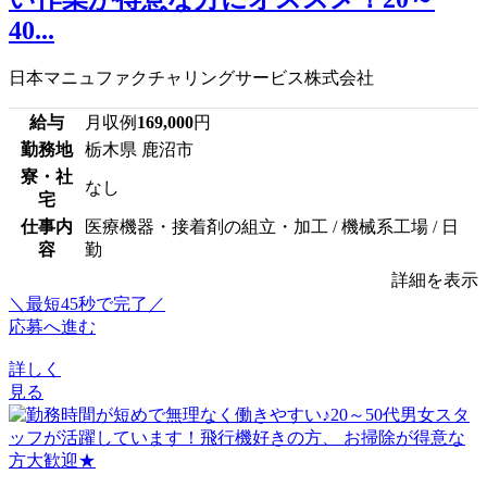
40...
日本マニュファクチャリングサービス株式会社
給与
月収例
169,000
円
勤務地
栃木県 鹿沼市
寮・社
なし
宅
仕事内
医療機器・接着剤の組立・加工 / 機械系工場 / 日
容
勤
詳細を表示
＼最短45秒で完了／
応募へ進む
詳しく
見る