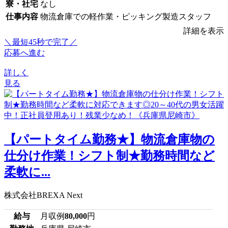
寮・社宅
なし
仕事内容
物流倉庫での軽作業・ピッキング製造スタッフ
詳細を表示
＼最短45秒で完了／
応募へ進む
詳しく
見る
【パートタイム勤務★】物流倉庫物の
仕分け作業！シフト制★勤務時間など
柔軟に...
株式会社BREXA Next
給与
月収例
80,000
円