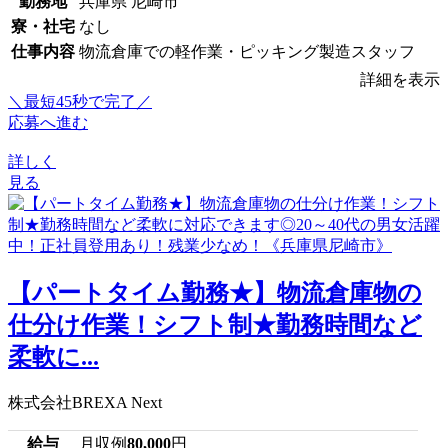
勤務地
兵庫県 尼崎市
寮・社宅
なし
仕事内容
物流倉庫での軽作業・ピッキング製造スタッフ
詳細を表示
＼最短45秒で完了／
応募へ進む
詳しく
見る
【パートタイム勤務★】物流倉庫物の
仕分け作業！シフト制★勤務時間など
柔軟に...
株式会社BREXA Next
給与
月収例
80,000
円