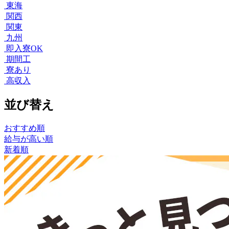
東海
関西
関東
九州
即入寮OK
期間工
寮あり
高収入
並び替え
おすすめ順
給与が高い順
新着順