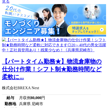
見る
【パートタイム勤務★】物流倉庫物の
仕分け作業！シフト制★勤務時間など
柔軟に...
株式会社BREXA Next
給与
月収例
80,000
円
勤務地
兵庫県 尼崎市