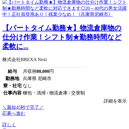
【パートタイム勤務★】物流倉庫物の
仕分け作業！シフト制★勤務時間など
柔軟に...
株式会社BREXA Next
給与
月収例
80,000
円
勤務地
兵庫県 尼崎市
寮・社宅
なし
仕事内容
梱包・清掃 / 物流倉庫 / 交替制
詳細を表示
＼最短45秒で完了／
応募へ進む
詳しく