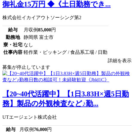
御礼金15万円 ◆《土日勤務でき...
株式会社イカイアウトソーシング第2
給与
月収例
85,000
円
勤務地
静岡県 富士市
寮・社宅
なし
仕事内容
軽作業・ピッキング / 食品系工場 / 日勤
詳細を表示
募集が停止しています
【20~40代活躍中】【1日3.83H×週5日勤
務】製品の外観検査など♪勤...
UTエージェント株式会社
給与
月収例
76,000
円