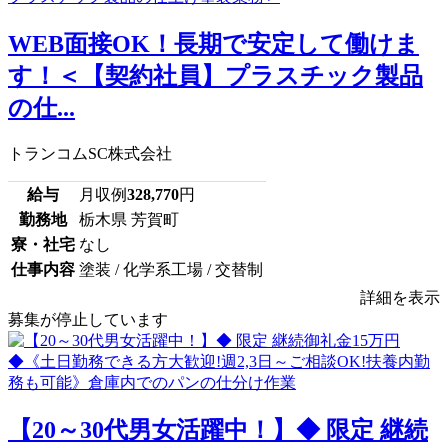
WEB面接OK！長期で安定して働けま
す！＜【契約社員】プラスチック製品
の仕...
トランコムSC株式会社
給与
月収例
328,770
円
勤務地
栃木県 芳賀町
寮・社宅
なし
仕事内容
塗装 / 化学系工場 / 交替制
詳細を表示
募集が停止しています
【20～30代男女活躍中！】◆ 限定 継続