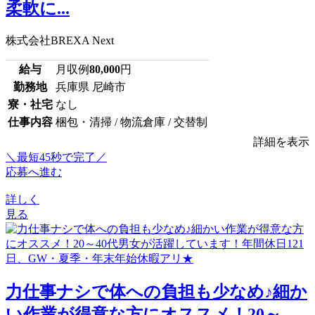
柔軟に...
株式会社BREXA Next
給与
月収例
80,000
円
勤務地
兵庫県 尼崎市
寮・社宅
なし
仕事内容
梱包・清掃 / 物流倉庫 / 交替制
詳細を表示
＼最短45秒で完了／
応募へ進む
詳しく
見る
力仕事ナシで体への負担も少なめ♪細か
い作業が得意な方にオススメ！20～