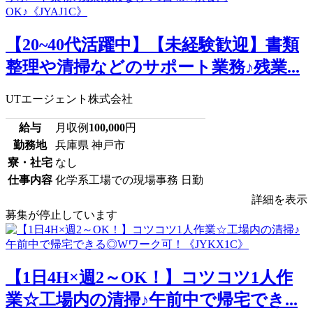
【20~40代活躍中】【未経験歓迎】書類
整理や清掃などのサポート業務♪残業...
UTエージェント株式会社
給与
月収例
100,000
円
勤務地
兵庫県 神戸市
寮・社宅
なし
仕事内容
化学系工場での現場事務 日勤
詳細を表示
募集が停止しています
【1日4H×週2～OK！】コツコツ1人作
業☆工場内の清掃♪午前中で帰宅でき...