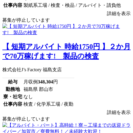
仕事内容
製紙系工場 / 検査・検品 / アルバイト・請負他
詳細を表示
募集が停止しています
【 短期アルバイト 時給1750円 】２か月
で70万稼げます! 製品の検査
株式会社J’s Factory 福島支店
給与
月収例
348,304
円
勤務地
福島県 郡山市
寮・社宅
なし
仕事内容
検査 / 化学系工場 / 夜勤
詳細を表示
募集が停止しています