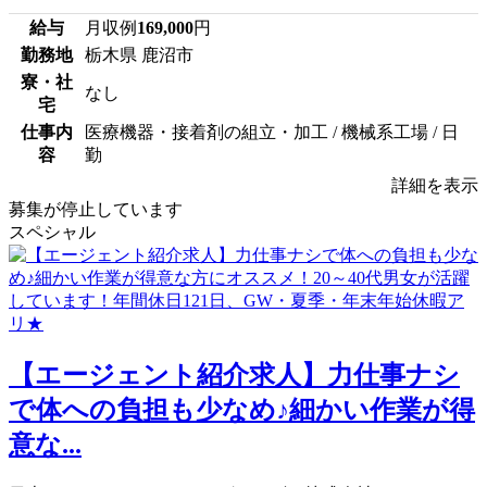
給与
月収例
169,000
円
勤務地
栃木県 鹿沼市
寮・社
なし
宅
仕事内
医療機器・接着剤の組立・加工 / 機械系工場 / 日
容
勤
詳細を表示
募集が停止しています
スペシャル
【エージェント紹介求人】力仕事ナシ
で体への負担も少なめ♪細かい作業が得
意な...