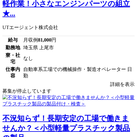
軽作業！小さなエンジンパーツの組立
★...
UTエージェント株式会社
給与
月収例
81,000
円
勤務地
埼玉県 上尾市
寮・社
なし
宅
仕事内
自動車系工場での機械操作・製造オペレーター 日
容
勤
詳細を表示
募集が停止しています
不況知らず！長期安定の工場で働きま
せんか？＜小型軽量プラスチック製品