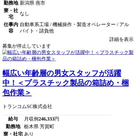
勤務地
新潟県 燕市
寮・社
なし
宅
仕事内
自動車系工場 / 機械操作・製造オペレーター / アル
容
バイト・請負他
詳細を表示
募集が停止しています
幅広い年齢層の男女スタッフが活躍
中！＜プラスチック製品の箱詰め・梱
包作業＞
トランコムSC株式会社
給与
月収例
246,333
円
勤務地
栃木県 芳賀町
寮・社宅
あり