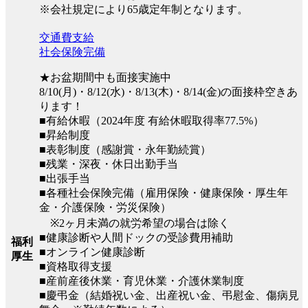
※会社規定により65歳定年制となります。
交通費支給
社会保険完備
★お盆期間中も面接実施中
8/10(月)・8/12(水)・8/13(木)・8/14(金)の面接枠空きあ
ります！
■有給休暇（2024年度 有給休暇取得率77.5%）
■昇給制度
■表彰制度（感謝賞・永年勤続賞）
■残業・深夜・休日出勤手当
■出張手当
■各種社会保険完備（雇用保険・健康保険・厚生年
金・介護保険・労災保険）
※2ヶ月未満の就労希望の場合は除く
■健康診断や人間ドックの受診費用補助
福利
■オンライン健康診断
厚生
■資格取得支援
■産前産後休業・育児休業・介護休業制度
■慶弔金（結婚祝い金、出産祝い金、弔慰金、傷病見