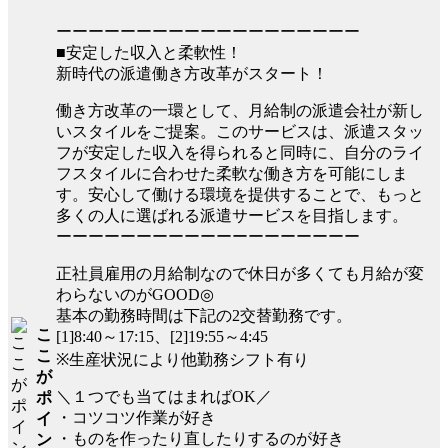
ーーーーーーーーーーーーーーーーーーー
■安定した収入と柔軟性！
新時代の派遣働き方改革がスタート！
働き方改革の一環として、月給制の派遣会社が新し
いスタイルをご提案。このサービスは、派遣スタッ
フが安定した収入を得られると同時に、自分のライ
フスタイルに合わせた柔軟な働き方を可能にしま
す。安心して働ける環境を提供することで、もっと
多くの人に選ばれる派遣サービスを目指します。
ーーーーーーーーーーーーーーーーーーー
正社員雇用の月給制なので休日が多くても月給が変
わらないのがGOOD◎
基本の勤務時間は下記の2交替勤務です。
こ
[1]8:40～17:15、[2]19:55～4:45
こ
※生産状況により他勤務シフト有り
が
＼１つでも当てはまればOK／
ポ
・コツコツ作業が好き
イ
・ものを作ったり直したりするのが好き
ン