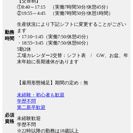
【交替制】
①8:40～17:15 （実働7時間50分/休憩45分）
②19:55～4:45 （実働7時間50分/休憩1時間）
生産状況により下記シフトに変更することがござい
ます
勤務
・17:10~1:45（実働7:50/休憩45分）
時間
・18:55~3:45（実働7:50/休憩60分）
5勤2休
工場カレンダー2交替：シフト表 / GW、お盆、年
末年始に長期連休があります
【雇用形態補足】期間の定め：無
未経験・初心者も歓迎
学歴不問
第二新卒歓迎
必須
未経験歓迎
資格
学歴不問
※22時以降の勤務は18歳以上