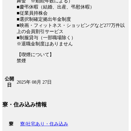
舞金 ※勤続年数による）
■慶弔休暇（結婚、出産、弔慰休暇）
■従業員持株会
■選択制確定拠出年金制度
■映画・フィットネス・ショッピングなど277万件以
上の会員割引サービス
■制服貸与（一部職場除く）
※退職金制度はありません
【喫煙について】
禁煙
公開
2025年 08月 27日
日
寮・住み込み情報
寮/社宅あり・住み込み
寮