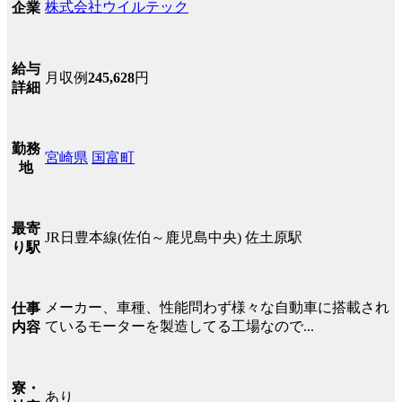
株式会社ウイルテック
企業
給与
月収例
245,628
円
詳細
勤務
宮崎県
国富町
地
最寄
JR日豊本線(佐伯～鹿児島中央) 佐土原駅
り駅
メーカー、車種、性能問わず様々な自動車に搭載され
仕事
ているモーターを製造してる工場なので...
内容
寮・
あり