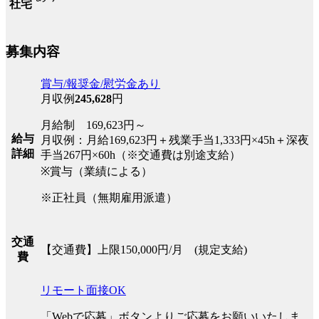
社宅
募集内容
賞与/報奨金/慰労金あり
月収例
245,628
円
月給制 169,623円～
給与
月収例：月給169,623円＋残業手当1,333円×45h＋深夜
詳細
手当267円×60h（※交通費は別途支給）
※賞与（業績による）
※正社員（無期雇用派遣）
交通
【交通費】上限150,000円/月 (規定支給)
費
リモート面接OK
「Webで応募」ボタンよりご応募をお願いいたしま