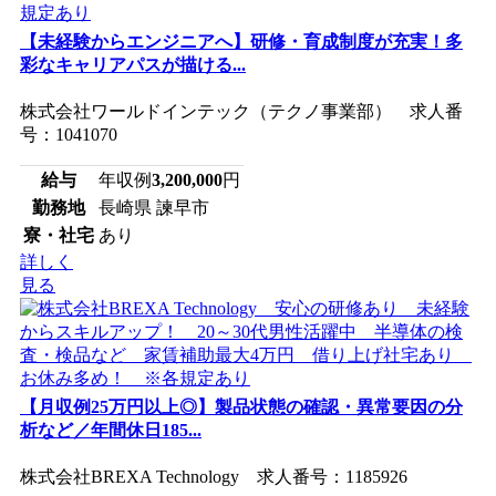
【未経験からエンジニアへ】研修・育成制度が充実！多
彩なキャリアパスが描ける...
株式会社ワールドインテック（テクノ事業部） 求人番
号：1041070
給与
年収例
3,200,000
円
勤務地
長崎県 諫早市
寮・社宅
あり
詳しく
見る
【月収例25万円以上◎】製品状態の確認・異常要因の分
析など／年間休日185...
株式会社BREXA Technology 求人番号：1185926