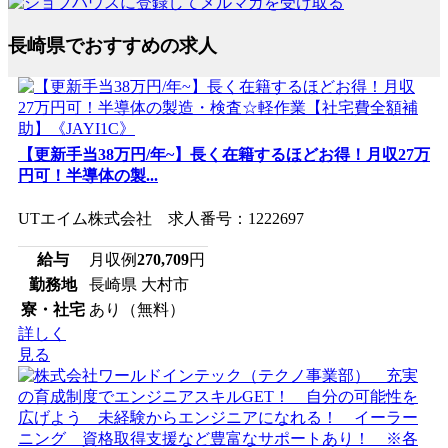
長崎県でおすすめの求人
【更新手当38万円/年~】長く在籍するほどお得！月収27万
円可！半導体の製...
UTエイム株式会社 求人番号：1222697
給与
月収例
270,709
円
勤務地
長崎県 大村市
寮・社宅
あり（無料）
詳しく
見る