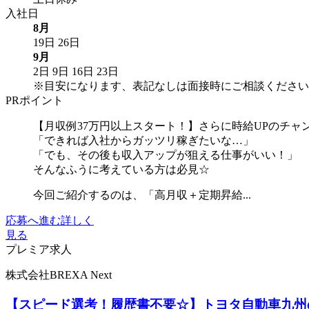
入社日
8月
19日
26日
9月
2日
9日
16日
23日
※目安になります、表記なしは面接時にご相談ください
PRポイント
【月収例37万円以上スタート！】さらに時給UPのチャ
「できれば入社からガッツリ稼ぎたいな…」
「でも、その後も収入アップが狙える仕事がいい！」
そんなふうに考えている方は必見☆
今回ご紹介するのは、「高月収＋定期昇給...
応募へ進む
詳しく
見る
プレミア求人
株式会社BREXA Next
【スピード選考！履歴書不要☆】トヨタ自動車九州の