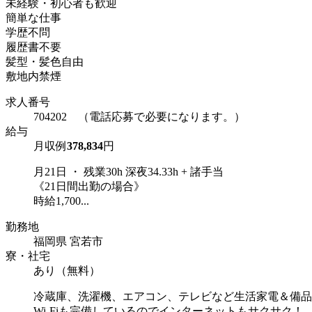
未経験・初心者も歓迎
簡単な仕事
学歴不問
履歴書不要
髪型・髪色自由
敷地内禁煙
求人番号
704202 （電話応募で必要になります。）
給与
月収例
378,834
円
月21日 ・ 残業30h 深夜34.33h + 諸手当
《21日間出勤の場合》
時給1,700...
勤務地
福岡県 宮若市
寮・社宅
あり（無料）
冷蔵庫、洗濯機、エアコン、テレビなど生活家電＆備品
Wi-Fiも完備しているのでインターネットもサクサク！