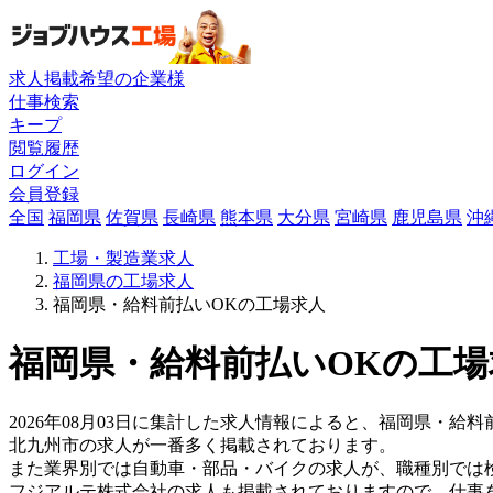
求人掲載希望の企業様
仕事検索
キープ
閲覧履歴
ログイン
会員登録
全国
福岡県
佐賀県
長崎県
熊本県
大分県
宮崎県
鹿児島県
沖
工場・製造業求人
福岡県の工場求人
福岡県・給料前払いOKの工場求人
福岡県・給料前払いOKの工場
2026年08月03日に集計した求人情報によると、福岡県・給料前
北九州市の求人が一番多く掲載されております。
また業界別では自動車・部品・バイクの求人が、職種別では
フジアルテ株式会社の求人も掲載されておりますので、仕事