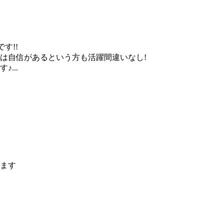
す!!
は自信があるという方も活躍間違いなし!
...
ます