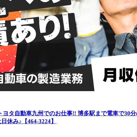
トヨタ自動車九州でのお仕事!! 博多駅まで電車で30
み♪【464-3224】