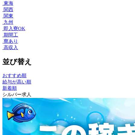
東海
関西
関東
九州
即入寮OK
期間工
寮あり
高収入
並び替え
おすすめ順
給与が高い順
新着順
シルバー求人