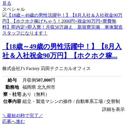
見る
スペシャル
【18歳～49歳の男性活躍中！】【8月入
社＆入社祝金90万円】【ホクホク稼...
株式会社J’s Factory 苅田テクニカルオフィス
給与
月収例
507,000
円
勤務地
福岡県 北九州市
寮・社宅
あり（無料）
仕事内容
組立・製造マシンの操作 / 自動車系工場 / 交替制
詳細を表示
＼最短45秒で完了／
応募へ進む