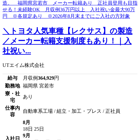
＼トヨタ人気車種【レクサス】の製造
／メーカー転籍支援制度もあり！｜入
社祝い...
UTエイム株式会社
給与
月収例
364,929
円
勤務地
福岡県 宮若市
寮・社
あり
宅
仕事内
自動車系工場 / 組立・加工・プレス / 正社員
容
8月
18日
25日
9月
入社日