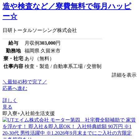
造や検査など／寮費無料で毎月ハッピ
ー☆
日研トータルソーシング株式会社
給与
月収例
303,000
円
勤務地
福岡県 久留米市
寮・社宅
あり（無料）
仕事内容
検査・製造 / 自動車系工場 / 交替制
詳細を表示
＼最短45秒で完了／
応募へ進む
詳しく
見る
即入寮+入社前生活支援