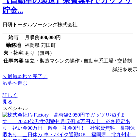
【自動車の製造】寮費無料でガッツリ
貯金...
日研トータルソーシング株式会社
給与
月収例
400,000
円
勤務地
福岡県 苅田町
寮・社宅
あり（無料）
仕事内容
組立・製造マシンの操作 / 自動車系工場 / 交替制
詳細を表示
＼最短45秒で完了／
応募へ進む
詳しく
見る
スペシャル