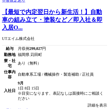
【最短で内定翌日から新生活！】自動
車の組み立て・塗装など／即入社＆即
入居O...
UTエイム株式会社
給与
月収例
299,027
円
勤務地
福岡県 苅田町
寮・社
あり（無料）
宅
仕事内
自動車系工場 / 機械操作・製造補助 / 正社員
容
9月
1日
8日
15日
入社日
※目安になります、表記なしは面接時にご相談く
ださい
詳細を表示