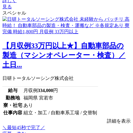
詳しく
見る
スペシャル
【月収例33万円以上★】自動車部品の
製造（マシンオペレーター・検査）／
土日...
日研トータルソーシング株式会社
給与
月収例
334,000
円
勤務地
福岡県 宮若市
寮・社宅
あり
仕事内容
組立・加工 / 自動車系工場 / 交替制
詳細を表示
＼最短45秒で完了／