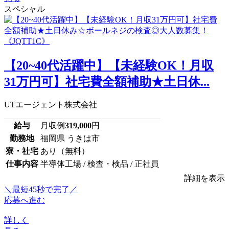
スペシャル
【20~40代活躍中】【未経験OK！月収
31万円可】社宅費全額補助★土日休...
UTエージェント株式会社
給与
月収例
319,000
円
勤務地
福岡県 うきは市
寮・社宅
あり（無料）
仕事内容
半導体工場 / 検査・検品 / 正社員
詳細を表示
＼最短45秒で完了／
応募へ進む
詳しく