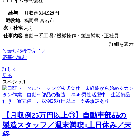
UTエイム株式会社
給与
月収例
314,929
円
勤務地
福岡県 宮若市
寮・社宅
あり
仕事内容
自動車系工場 / 機械操作・製造補助 / 正社員
詳細を表示
＼最短45秒で完了／
応募へ進む
詳しく
見る
スペシャル
【月収例25万円以上◎】自動車部品の
製造スタッフ／週末満喫♪土日休み／未
経...