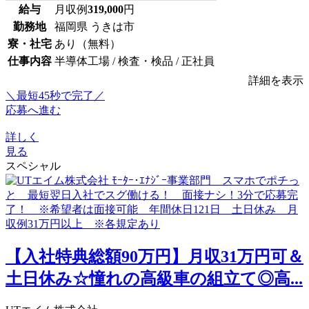
給与
月収例
319,000
円
勤務地
福岡県 うきは市
寮・社宅
あり（無料）
仕事内容
半導体工場 / 検査・検品 / 正社員
詳細を表示
＼最短45秒で完了／
応募へ進む
詳しく
見る
スペシャル
【入社特典総額90万円】月収31万円可＆
土日休み☆憧れの高級車の組立て◎高...