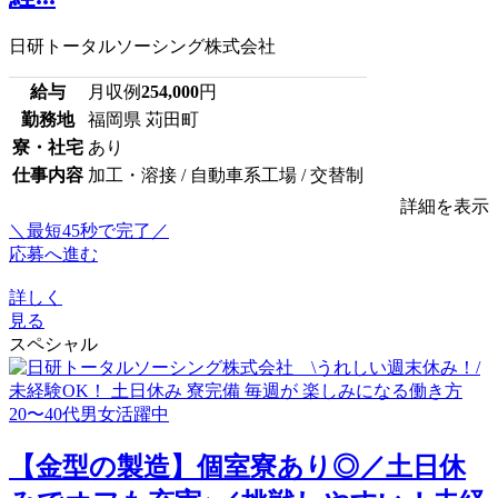
日研トータルソーシング株式会社
給与
月収例
254,000
円
勤務地
福岡県 苅田町
寮・社宅
あり
仕事内容
加工・溶接 / 自動車系工場 / 交替制
詳細を表示
＼最短45秒で完了／
応募へ進む
詳しく
見る
スペシャル
【金型の製造】個室寮あり◎／土日休