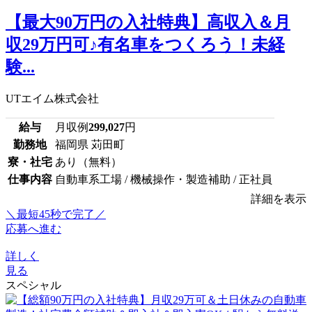
【最大90万円の入社特典】高収入＆月
収29万円可♪有名車をつくろう！未経
験...
UTエイム株式会社
給与
月収例
299,027
円
勤務地
福岡県 苅田町
寮・社宅
あり（無料）
仕事内容
自動車系工場 / 機械操作・製造補助 / 正社員
詳細を表示
＼最短45秒で完了／
応募へ進む
詳しく
見る
スペシャル