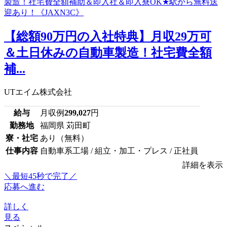
【総額90万円の入社特典】月収29万可
＆土日休みの自動車製造！社宅費全額
補...
UTエイム株式会社
給与
月収例
299,027
円
勤務地
福岡県 苅田町
寮・社宅
あり（無料）
仕事内容
自動車系工場 / 組立・加工・プレス / 正社員
詳細を表示
＼最短45秒で完了／
応募へ進む
詳しく
見る