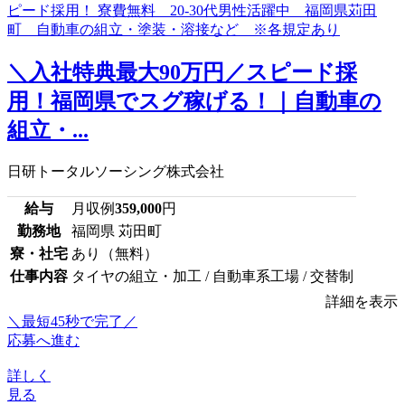
＼入社特典最大90万円／スピード採
用！福岡県でスグ稼げる！｜自動車の
組立・...
日研トータルソーシング株式会社
給与
月収例
359,000
円
勤務地
福岡県 苅田町
寮・社宅
あり（無料）
仕事内容
タイヤの組立・加工 / 自動車系工場 / 交替制
詳細を表示
＼最短45秒で完了／
応募へ進む
詳しく
見る