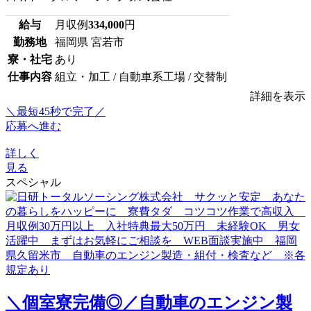
給与
月収例
334,000
円
勤務地
福岡県 宮若市
寮・社宅
あり
仕事内容
組立・加工 / 自動車系工場 / 交替制
詳細を表示
＼最短45秒で完了／
応募へ進む
詳しく
見る
スペシャル
＼個室寮完備◎／自動車のエンジン製