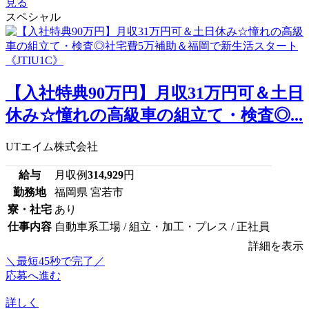
見る
スペシャル
【入社特典90万円】月収31万円可＆土日
休み☆憧れの高級車の組立て・検査◎...
UTエイム株式会社
給与
月収例
314,929
円
勤務地
福岡県 宮若市
寮・社宅
あり
仕事内容
自動車系工場 / 組立・加工・プレス / 正社員
詳細を表示
＼最短45秒で完了／
応募へ進む
詳しく