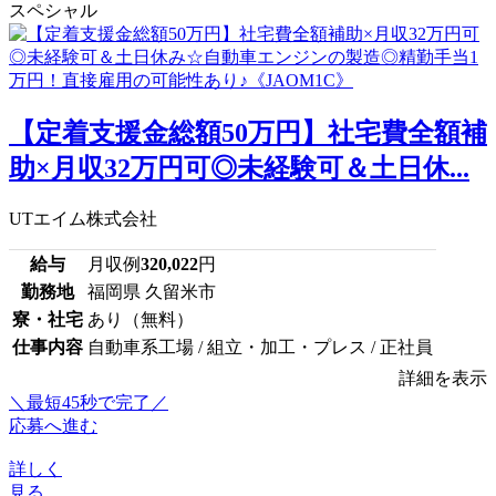
スペシャル
【定着支援金総額50万円】社宅費全額補
助×月収32万円可◎未経験可＆土日休...
UTエイム株式会社
給与
月収例
320,022
円
勤務地
福岡県 久留米市
寮・社宅
あり（無料）
仕事内容
自動車系工場 / 組立・加工・プレス / 正社員
詳細を表示
＼最短45秒で完了／
応募へ進む
詳しく
見る