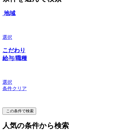
地域
選択
こだわり
給与/職種
選択
条件クリア
この条件で検索
人気の条件から検索