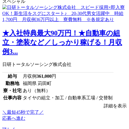
スペシャル
★入社特典最大90万円！★自動車の組
立・塗装など／しっかり稼げる！月収
例3...
日研トータルソーシング株式会社
給与
月収例
361,000
円
勤務地
福岡県 苅田町
寮・社宅
あり（無料）
仕事内容
タイヤの組立・加工 / 自動車系工場 / 交替制
詳細を表示
＼最短45秒で完了／
応募へ進む