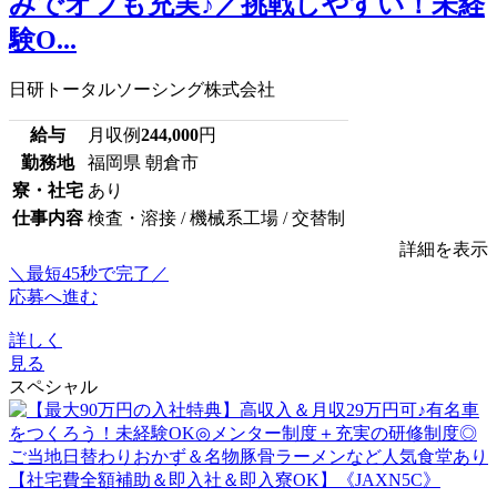
みでオフも充実♪／挑戦しやすい！未経
験O...
日研トータルソーシング株式会社
給与
月収例
244,000
円
勤務地
福岡県 朝倉市
寮・社宅
あり
仕事内容
検査・溶接 / 機械系工場 / 交替制
詳細を表示
＼最短45秒で完了／
応募へ進む
詳しく
見る
スペシャル