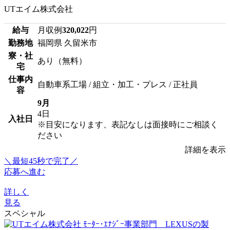
UTエイム株式会社
給与
月収例
320,022
円
勤務地
福岡県 久留米市
寮・社
あり（無料）
宅
仕事内
自動車系工場 / 組立・加工・プレス / 正社員
容
9月
4日
入社日
※目安になります、表記なしは面接時にご相談く
ださい
詳細を表示
＼最短45秒で完了／
応募へ進む
詳しく
見る
スペシャル