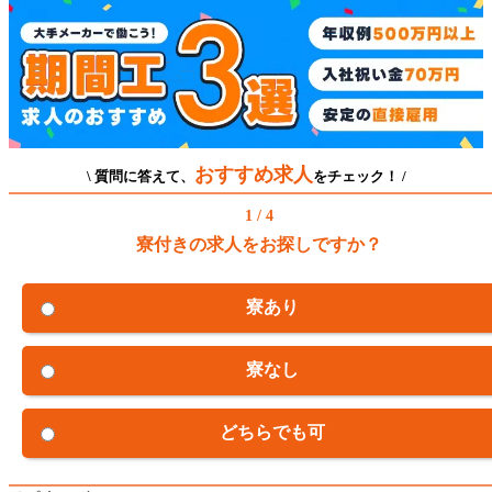
おすすめ求人
\ 質問に答えて、
をチェック！ /
1 / 4
寮付きの求人をお探しですか？
寮あり
寮なし
どちらでも可