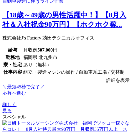
【18歳～49歳の男性活躍中！】【8月入
社＆入社祝金90万円】【ホクホク稼...
株式会社J’s Factory 苅田テクニカルオフィス
給与
月収例
507,000
円
勤務地
福岡県 北九州市
寮・社宅
あり（無料）
仕事内容
組立・製造マシンの操作 / 自動車系工場 / 交替制
詳細を表示
＼最短45秒で完了／
応募へ進む
詳しく
見る
スペシャル