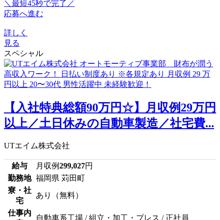
＼最短45秒で完了／
応募へ進む
詳しく
見る
スペシャル
【入社特典総額90万円☆】月収例29万円
以上／土日休みの自動車製造／社宅費...
UTエイム株式会社
給与
月収例
299,027
円
勤務地
福岡県 苅田町
寮・社
あり（無料）
宅
仕事内
自動車系工場 / 組立・加工・プレス / 正社員