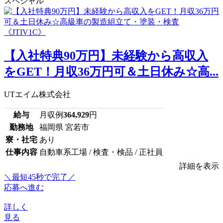
スペシャル
【入社特典90万円】未経験から高収入
をGET！月収36万円可＆土日休み☆高...
UTエイム株式会社
給与
月収例
364,929
円
勤務地
福岡県 宮若市
寮・社宅
あり
仕事内容
自動車系工場 / 検査・検品 / 正社員
詳細を表示
＼最短45秒で完了／
応募へ進む
詳しく
見る