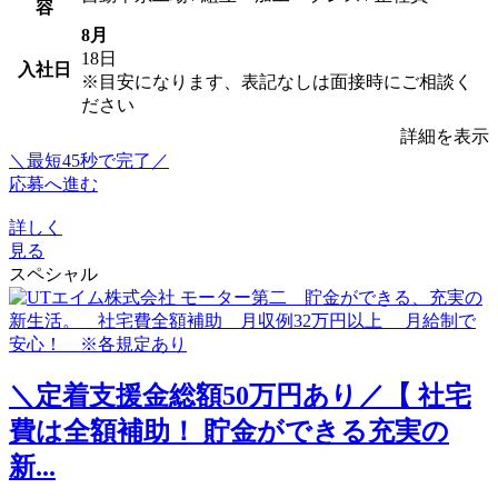
容
8月
18日
入社日
※目安になります、表記なしは面接時にご相談く
ださい
詳細を表示
＼最短45秒で完了／
応募へ進む
詳しく
見る
スペシャル
＼定着支援金総額50万円あり／【 社宅
費は全額補助！ 貯金ができる充実の
新...