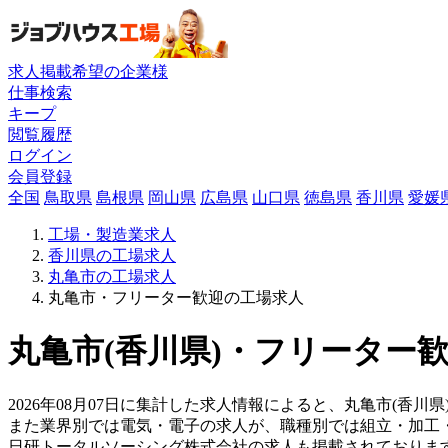
求人掲載希望の企業様
仕事検索
キープ
閲覧履歴
ログイン
会員登録
全国
鳥取県
島根県
岡山県
広島県
山口県
徳島県
香川県
愛媛
工場・製造業求人
香川県の工場求人
丸亀市の工場求人
丸亀市・フリーター歓迎の工場求人
丸亀市(香川県)・フリーター歓
2026年08月07日に集計した求人情報によると、丸亀市(香川県
また業界別では電気・電子の求人が、職種別では組立・加工
日研トータルソーシング株式会社の求人も掲載されておりま