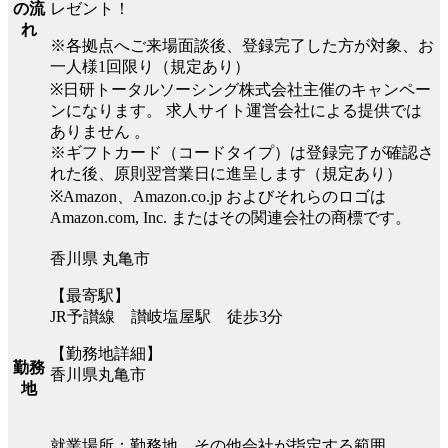
レゼント！
の流
れ
※各拠点へご来場面談後、登録完了した方が対象、お
一人様1回限り（規定あり）
※日研トータルソーシング株式会社主催のキャンペー
ンになります。 求人サイト運営会社による提供では
ありません 。
※ギフトカード（コードタイプ）は登録完了が確認さ
れた後、原則翌営業日に進呈します（規定あり）
※Amazon、Amazon.co.jp およびそれらのロゴは
Amazon.com, Inc. またはその関連会社の商標です。
香川県 丸亀市
【最寄駅】
JR予讃線 讃岐塩屋駅 徒歩3分
【勤務地詳細】
勤務
香川県丸亀市
地
就業場所：勤務地、その他会社が指定する範囲