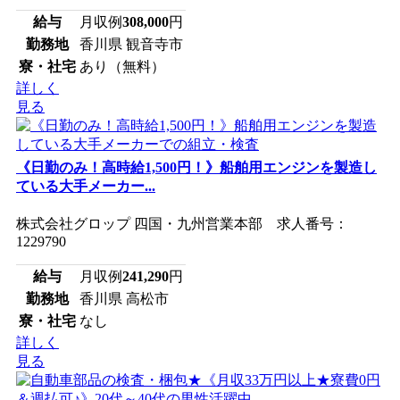
給与
月収例
308,000
円
勤務地
香川県 観音寺市
寮・社宅
あり（無料）
詳しく
見る
《日勤のみ！高時給1,500円！》船舶用エンジンを製造し
ている大手メーカー...
株式会社グロップ 四国・九州営業本部 求人番号：
1229790
給与
月収例
241,290
円
勤務地
香川県 高松市
寮・社宅
なし
詳しく
見る