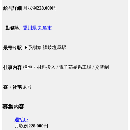
月収例
228,000
円
給与詳細
香川県
丸亀市
勤務地
JR予讃線 讃岐塩屋駅
最寄り駅
梱包・材料投入 / 電子部品系工場 / 交替制
仕事内容
あり
寮・社宅
募集内容
週払い
月収例
228,000
円