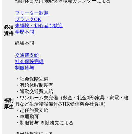
5勤2休または3勤2休※職場カレンダーによる
フリーター歓迎
ブランクOK
未経験・初心者も歓迎
必須
学歴不問
資格
経験不問
交通費支給
社会保険完備
制服貸与
・社会保険完備
・有給休暇制度有
・通勤交通費支給
・ワンルーム寮完備（敷金・礼金0円/家具・家電・寝
福利
具など生活諸設備付/NHK受信料会社負担）
厚生
・赴任旅費支給
・車通勤可
・制服貸与 ※勤務先による
※当社規定による