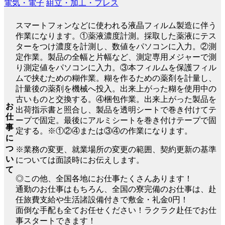
電気・電子
組立・加工・プレス
スマートフォンなどに使われる液晶フィルム製造に伴う
作業になります。①薬液濃度計測。採取した薬液にテス
ターをつけ濃度を計測し、数値をパソコンに入力。②測
定作業。製品の全幅と片幅など、測定専用メジャーで測
り測定値をパソコンに入力。③本フィルムを保護フィル
ムで挟むための糊作業。糊を作るための薬剤を計量し、
計量後の薬剤を機械へ投入。出来上がった糊を使用中の
古いものと交換する。④梱包作業。出来上がった製品を
お
出荷指示書と照合し、製品を透明シートで巻き付けてテ
仕
ープで固定。最後にアルミシートを巻き付けテープで固
事
定する。※①②④または③④の作業になります。
に
つ
※業務の変更、就業場所の変更の範囲、契約更新の基準
い
については面談時にお伝えします。
て
◎この他、全国各地にお仕事たくさんあります！
通勤のお仕事はもちろん、全国の寮完備のお仕事は、赴
任旅費支給や生活諸設備付きで敷金・礼金0円！
面倒な手配も全てお任せください！ラクラク赴任でお仕
事スタートできます！