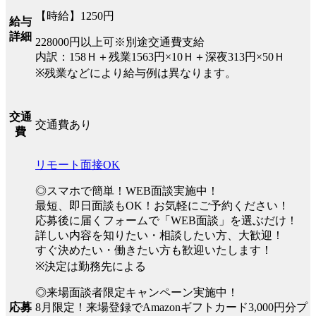
【時給】1250円
給与
詳細
228000円以上可※別途交通費支給
内訳：158Ｈ＋残業1563円×10Ｈ＋深夜313円×50Ｈ
※残業などにより給与例は異なります。
交通
交通費あり
費
リモート面接OK
◎スマホで簡単！WEB面談実施中！
最短、即日面談もOK！お気軽にご予約ください！
応募後に届くフォームで「WEB面談」を選ぶだけ！
詳しい内容を知りたい・相談したい方、大歓迎！
すぐ決めたい・働きたい方も歓迎いたします！
※決定は勤務先による
◎来場面談者限定キャンペーン実施中！
8月限定！来場登録でAmazonギフトカード3,000円分プ
応募