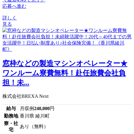
応募へ進む
詳しく
見る
窓枠などの製造マシンオペレーター★
ワンルーム寮費無料！赴任旅費会社負
担！未...
株式会社BREXA Next
給与
月収例
240,000
円
勤務地
香川県 綾川町
寮・社
あり（無料）
宅