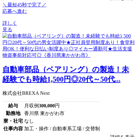
＼最短45秒で完了／
応募へ進む
詳しく
見る
自動車部品（ベアリング）の製造！未
経験でも時給1,500円◎20代～50代...
株式会社BREXA Next
給与
月収例
300,000
円
勤務地
香川県 東かがわ市
寮・社宅
なし
仕事内容
加工・操作 / 自動車系工場 / 交替制