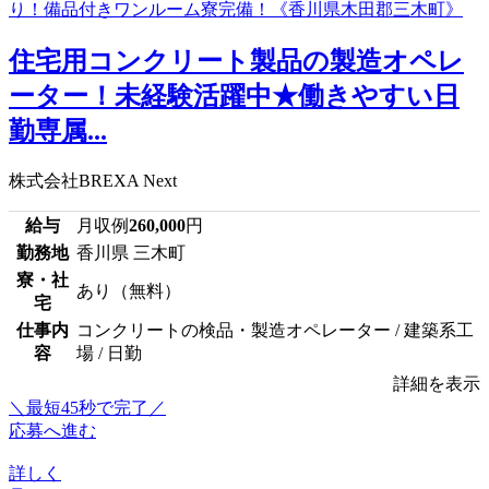
住宅用コンクリート製品の製造オペレ
ーター！未経験活躍中★働きやすい日
勤専属...
株式会社BREXA Next
給与
月収例
260,000
円
勤務地
香川県 三木町
寮・社
あり（無料）
宅
仕事内
コンクリートの検品・製造オペレーター / 建築系工
容
場 / 日勤
詳細を表示
＼最短45秒で完了／
応募へ進む
詳しく