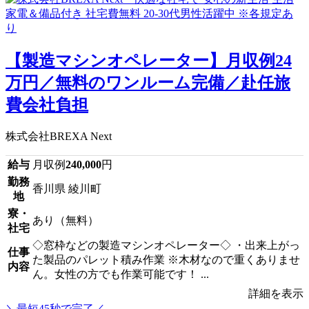
【製造マシンオペレーター】月収例24
万円／無料のワンルーム完備／赴任旅
費会社負担
株式会社BREXA Next
給与
月収例
240,000
円
勤務
香川県 綾川町
地
寮・
あり（無料）
社宅
◇窓枠などの製造マシンオペレーター◇ ・出来上がっ
仕事
た製品のパレット積み作業 ※木材なので重くありませ
内容
ん。女性の方でも作業可能です！ ...
詳細を表示
＼最短45秒で完了／