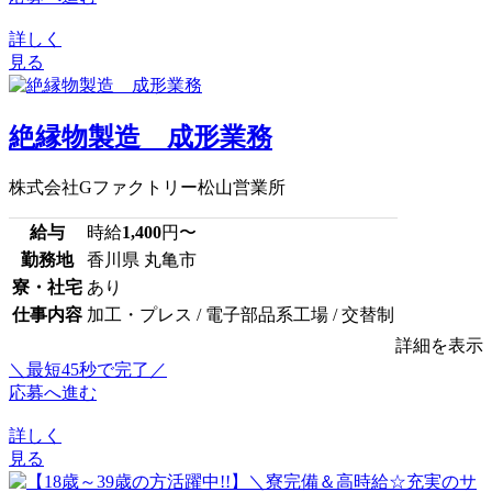
詳しく
見る
絶縁物製造 成形業務
株式会社Gファクトリー松山営業所
給与
時給
1,400
円〜
勤務地
香川県 丸亀市
寮・社宅
あり
仕事内容
加工・プレス / 電子部品系工場 / 交替制
詳細を表示
＼最短45秒で完了／
応募へ進む
詳しく
見る