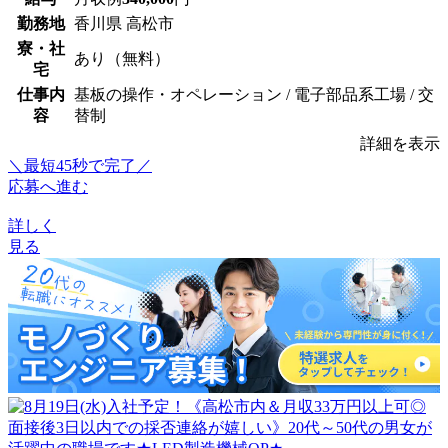
勤務地
香川県 高松市
寮・社
あり（無料）
宅
仕事内
基板の操作・オペレーション / 電子部品系工場 / 交
容
替制
詳細を表示
＼最短45秒で完了／
応募へ進む
詳しく
見る