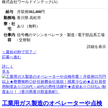
株式会社ワールドインテック(A)
給与
月収例
302,408
円
勤務地
香川県 高松市
寮・社
あり（無料）
宅
仕事内
信号機のマシンオペレータ・製造 / 電子部品系工場
容
/ 交替制
詳細を表示
＼最短45秒で完了／
応募へ進む
詳しく
見る
工業用ガス製造のオペレーターや点検