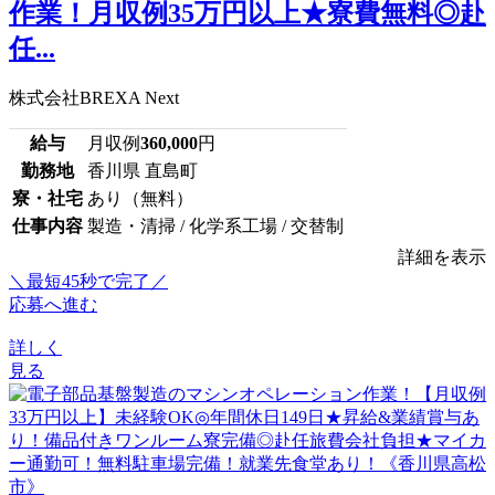
作業！月収例35万円以上★寮費無料◎赴
任...
株式会社BREXA Next
給与
月収例
360,000
円
勤務地
香川県 直島町
寮・社宅
あり（無料）
仕事内容
製造・清掃 / 化学系工場 / 交替制
詳細を表示
＼最短45秒で完了／
応募へ進む
詳しく
見る