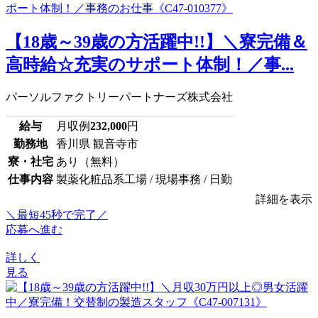
【18歳～39歳の方活躍中!!】＼寮完備＆
高時給☆充実のサポート体制！／事...
パーソルファクトリーパートナーズ株式会社
給与
月収例
232,000
円
勤務地
香川県 観音寺市
寮・社宅
あり（無料）
仕事内容
製薬化粧品系工場 / 現場事務 / 日勤
詳細を表示
＼最短45秒で完了／
応募へ進む
詳しく
見る