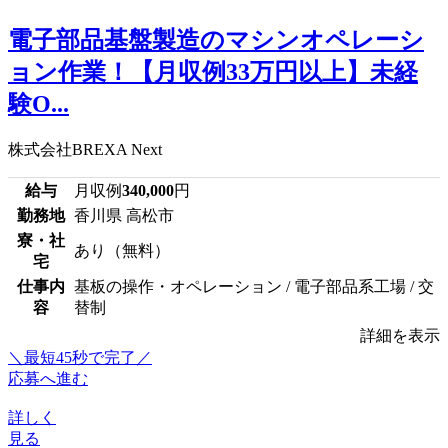
電子部品基盤製造のマシンオペレーシ
ョン作業！【月収例33万円以上】未経
験O...
株式会社BREXA Next
給与
月収例
340,000
円
勤務地
香川県 高松市
寮・社
あり（無料）
宅
仕事内
基板の操作・オペレーション / 電子部品系工場 / 交
容
替制
詳細を表示
＼最短45秒で完了／
応募へ進む
詳しく
見る