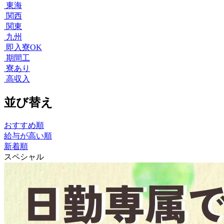
東海
関西
関東
九州
即入寮OK
期間工
寮あり
高収入
並び替え
おすすめ順
給与が高い順
新着順
スペシャル