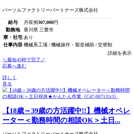
パーソルファクトリーパートナーズ株式会社
給与
月収例
307,000
円
勤務地
香川県 三豊市
寮・社宅
あり
仕事内容
機械系工場 / 機械操作・製造補助 / 交替制
詳細を表示
＼最短45秒で完了／
応募へ進む
詳しく
見る
【18歳～39歳の方活躍中!!】機械オペレ
ーター＜勤務時間の相談OK＞土日...
パーソルファクトリーパートナーズ株式会社