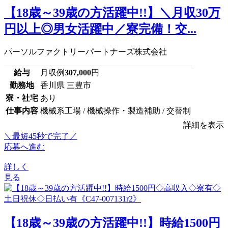
【18歳～39歳の方活躍中!!】＼月収30万
円以上◎男女活躍中／寮完備！交...
パーソルファクトリーパートナーズ株式会社
給与
月収例
307,000
円
勤務地
香川県 三豊市
寮・社宅
あり
仕事内容
機械系工場 / 機械操作・製造補助 / 交替制
詳細を表示
＼最短45秒で完了／
応募へ進む
詳しく
見る
【18歳～39歳の方活躍中!!】時給1500円