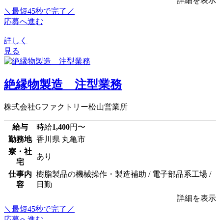
詳細を表示
＼最短45秒で完了／
応募へ進む
詳しく
見る
絶縁物製造 注型業務
株式会社Gファクトリー松山営業所
給与
時給
1,400
円〜
勤務地
香川県 丸亀市
寮・社
あり
宅
仕事内
樹脂製品の機械操作・製造補助 / 電子部品系工場 /
容
日勤
詳細を表示
＼最短45秒で完了／
応募へ進む