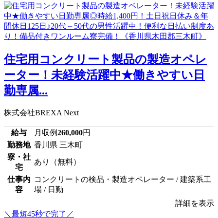
住宅用コンクリート製品の製造オペレ
ーター！未経験活躍中★働きやすい日
勤専属...
株式会社BREXA Next
給与
月収例
260,000
円
勤務地
香川県 三木町
寮・社
あり（無料）
宅
仕事内
コンクリートの検品・製造オペレーター / 建築系工
容
場 / 日勤
詳細を表示
＼最短45秒で完了／