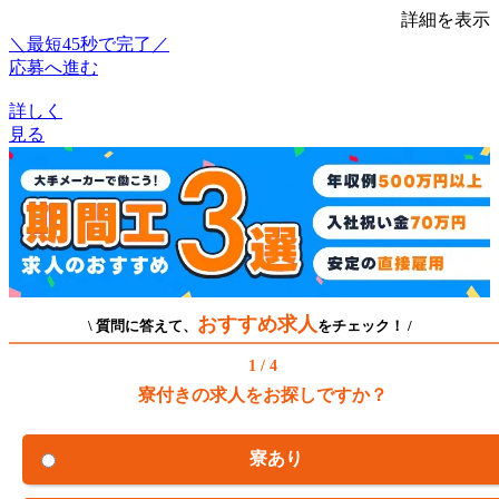
詳細を表示
＼最短45秒で完了／
応募へ進む
詳しく
見る
おすすめ求人
\ 質問に答えて、
をチェック！ /
1 / 4
寮付きの求人をお探しですか？
寮あり