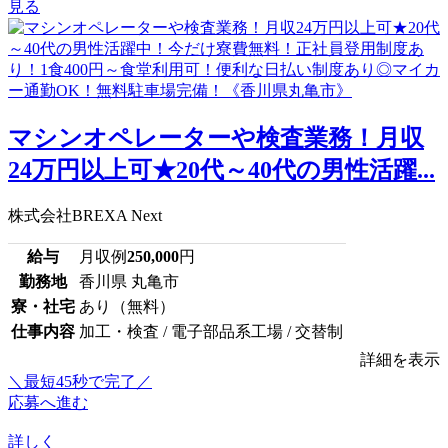
見る
マシンオペレーターや検査業務！月収
24万円以上可★20代～40代の男性活躍...
株式会社BREXA Next
給与
月収例
250,000
円
勤務地
香川県 丸亀市
寮・社宅
あり（無料）
仕事内容
加工・検査 / 電子部品系工場 / 交替制
詳細を表示
＼最短45秒で完了／
応募へ進む
詳しく