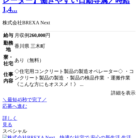
レーター】働きやすい日勤専属／時給
1,4...
株式会社BREXA Next
給与
月収例
260,000
円
勤務
香川県 三木町
地
寮・
あり（無料）
社宅
◇住宅用コンクリート製品の製造オペレーター◇ ・コ
仕事
ンクリート製品の製造 ・製品の検品作業 ・運搬作業
内容
《こんな方にもオススメ！》 ...
詳細を表示
＼最短45秒で完了／
応募へ進む
詳しく
見る
スペシャル