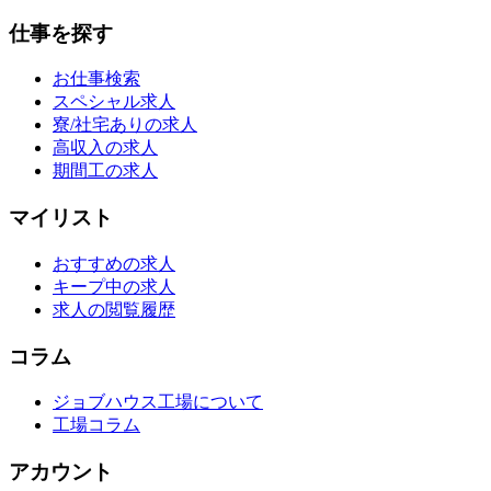
仕事を探す
お仕事検索
スペシャル求人
寮/社宅ありの求人
高収入の求人
期間工の求人
マイリスト
おすすめの求人
キープ中の求人
求人の閲覧履歴
コラム
ジョブハウス工場について
工場コラム
アカウント