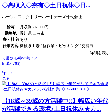
◇高収入◇寮有◇土日祝休◇日...
パーソルファクトリーパートナーズ株式会社
給与
月収例
307,000
円
勤務地
香川県 三豊市
寮・社宅
あり
仕事内容
機械系工場 / 軽作業・ピッキング / 交替制
詳細を表示
＼最短45秒で完了／
応募へ進む
詳しく
見る
【18歳～39歳の方活躍中!!】幅広い年代
が活躍できる環境♪土日祝休み★カ...