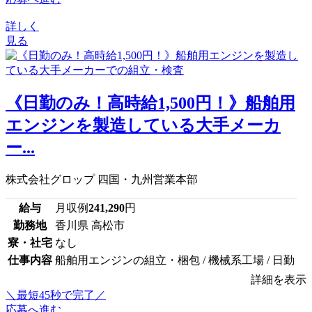
詳しく
見る
《日勤のみ！高時給1,500円！》船舶用
エンジンを製造している大手メーカ
ー...
株式会社グロップ 四国・九州営業本部
給与
月収例
241,290
円
勤務地
香川県 高松市
寮・社宅
なし
仕事内容
船舶用エンジンの組立・梱包 / 機械系工場 / 日勤
詳細を表示
＼最短45秒で完了／
応募へ進む