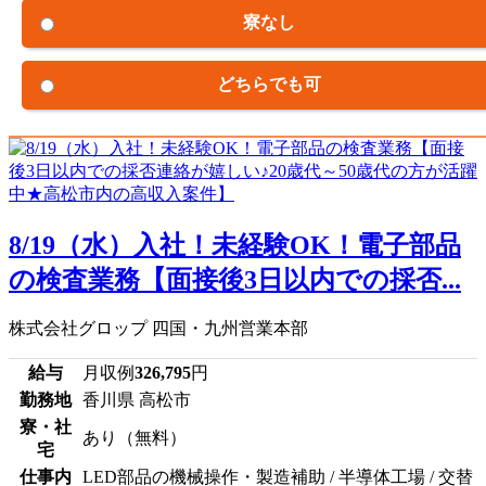
寮なし
どちらでも可
8/19（水）入社！未経験OK！電子部品
の検査業務【面接後3日以内での採否...
株式会社グロップ 四国・九州営業本部
給与
月収例
326,795
円
勤務地
香川県 高松市
寮・社
あり（無料）
宅
仕事内
LED部品の機械操作・製造補助 / 半導体工場 / 交替