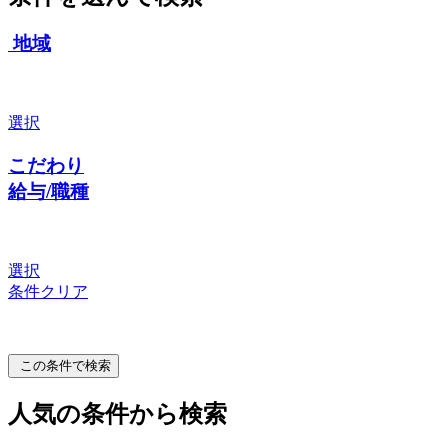
地域
選択
こだわり
給与/職種
選択
条件クリア
この条件で検索
人気の条件から検索