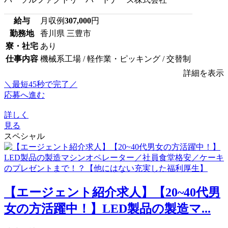
給与
月収例
307,000
円
勤務地
香川県 三豊市
寮・社宅
あり
仕事内容
機械系工場 / 軽作業・ピッキング / 交替制
詳細を表示
＼最短45秒で完了／
応募へ進む
詳しく
見る
スペシャル
【エージェント紹介求人】【20~40代男
女の方活躍中！】LED製品の製造マ...