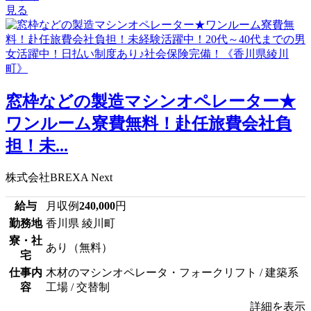
見る
窓枠などの製造マシンオペレーター★
ワンルーム寮費無料！赴任旅費会社負
担！未...
株式会社BREXA Next
給与
月収例
240,000
円
勤務地
香川県 綾川町
寮・社
あり（無料）
宅
仕事内
木材のマシンオペレータ・フォークリフト / 建築系
容
工場 / 交替制
詳細を表示