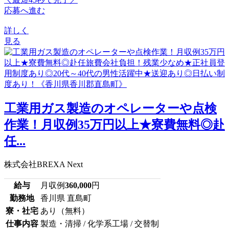
応募へ進む
詳しく
見る
工業用ガス製造のオペレーターや点検
作業！月収例35万円以上★寮費無料◎赴
任...
株式会社BREXA Next
給与
月収例
360,000
円
勤務地
香川県 直島町
寮・社宅
あり（無料）
仕事内容
製造・清掃 / 化学系工場 / 交替制