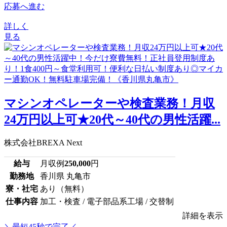
応募へ進む
詳しく
見る
マシンオペレーターや検査業務！月収
24万円以上可★20代～40代の男性活躍...
株式会社BREXA Next
給与
月収例
250,000
円
勤務地
香川県 丸亀市
寮・社宅
あり（無料）
仕事内容
加工・検査 / 電子部品系工場 / 交替制
詳細を表示
＼最短45秒で完了／