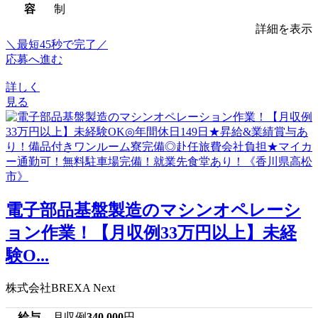
容
制
詳細を表示
＼最短45秒で完了／
応募へ進む
詳しく
見る
電子部品基盤製造のマシンオペレーシ
ョン作業！【月収例33万円以上】未経
験O...
株式会社BREXA Next
給与
月収例
340,000
円