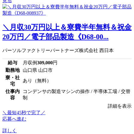
見る
＼月収30万円以上＆寮費半年無料＆祝金
20万円／電子部品製造《D68-00...
パーソルファクトリーパートナーズ株式会社 西日本
給与
月収例
309,000
円
勤務地
山口県 山口市
寮・社
あり（無料）
宅
仕事内
コンデンサの製造マシンの操作 / 半導体工場 / 交替
容
制
詳細を表示
＼最短45秒で完了／
応募へ進む
詳しく