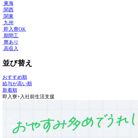
東海
関西
関東
九州
即入寮OK
期間工
寮あり
高収入
並び替え
おすすめ順
給与が高い順
新着順
即入寮+入社前生活支援