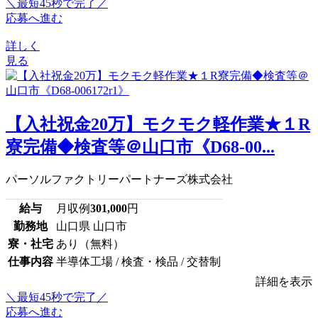
＼最短45秒で完了／
応募へ進む
詳しく
見る
【入社祝金20万】モクモク軽作業★１R
寮完備◆検査等＠山口市《D68-00...
パーソルファクトリーパートナーズ株式会社
給与
月収例
301,000
円
勤務地
山口県 山口市
寮・社宅
あり（無料）
仕事内容
半導体工場 / 検査・検品 / 交替制
詳細を表示
＼最短45秒で完了／
応募へ進む