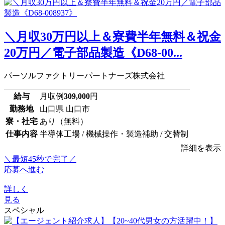
＼月収30万円以上＆寮費半年無料＆祝金
20万円／電子部品製造《D68-00...
パーソルファクトリーパートナーズ株式会社
給与
月収例
309,000
円
勤務地
山口県 山口市
寮・社宅
あり（無料）
仕事内容
半導体工場 / 機械操作・製造補助 / 交替制
詳細を表示
＼最短45秒で完了／
応募へ進む
詳しく
見る
スペシャル