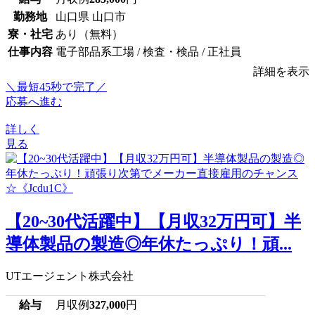
勤務地
山口県 山口市
寮・社宅
あり（無料）
仕事内容
電子部品系工場 / 検査・検品 / 正社員
詳細を表示
＼最短45秒で完了／
応募へ進む
詳しく
見る
【20~30代活躍中】【月収32万円可】半
導体製品の製造◎年休たっぷり！頑...
UTエージェント株式会社
給与
月収例
327,000
円