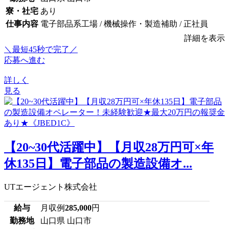
寮・社宅
あり
仕事内容
電子部品系工場 / 機械操作・製造補助 / 正社員
詳細を表示
＼最短45秒で完了／
応募へ進む
詳しく
見る
【20~30代活躍中】【月収28万円可×年
休135日】電子部品の製造設備オ...
UTエージェント株式会社
給与
月収例
285,000
円
勤務地
山口県 山口市