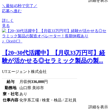
詳細を表示
＼最短45秒で完了／
応募へ進む
詳しく
見る
【20~30代活躍中】【月収33万円可】経
験が活かせる◎セラミック製品の製...
UTエージェント株式会社
給与
月収例
336,000
円
勤務地
山口県 美祢市
寮・社宅
あり
仕事内容
化学系工場 / 検査・検品 / 正社員
詳細を表示