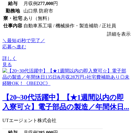
給与
月収例
277,000
円
勤務地
山口県 防府市
寮・社宅
あり（無料）
仕事内容
自動車系工場 / 機械操作・製造補助 / 正社員
詳細を表示
＼最短45秒で完了／
応募へ進む
詳しく
見る
【20~30代活躍中】【★1週間以内の即
入寮可☆】電子部品の製造／年間休日...
UTエージェント株式会社
給与
月収例
285,000
円