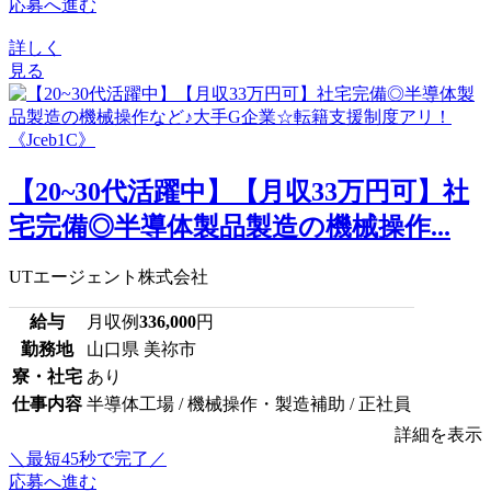
応募へ進む
詳しく
見る
【20~30代活躍中】【月収33万円可】社
宅完備◎半導体製品製造の機械操作...
UTエージェント株式会社
給与
月収例
336,000
円
勤務地
山口県 美祢市
寮・社宅
あり
仕事内容
半導体工場 / 機械操作・製造補助 / 正社員
詳細を表示
＼最短45秒で完了／
応募へ進む