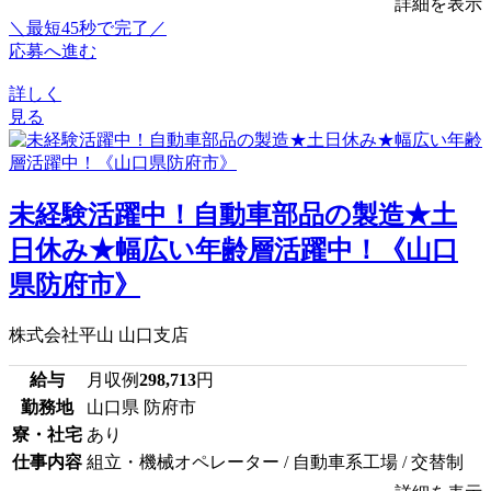
詳細を表示
＼最短45秒で完了／
応募へ進む
詳しく
見る
未経験活躍中！自動車部品の製造★土
日休み★幅広い年齢層活躍中！《山口
県防府市》
株式会社平山 山口支店
給与
月収例
298,713
円
勤務地
山口県 防府市
寮・社宅
あり
仕事内容
組立・機械オペレーター / 自動車系工場 / 交替制