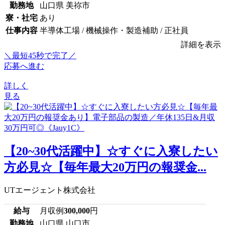
勤務地
山口県 美祢市
寮・社宅
あり
仕事内容
半導体工場 / 機械操作・製造補助 / 正社員
詳細を表示
＼最短45秒で完了／
応募へ進む
詳しく
見る
【20~30代活躍中】☆すぐに入寮したい
方必見☆【毎年最大20万円の報奨金...
UTエージェント株式会社
給与
月収例
300,000
円
勤務地
山口県 山口市