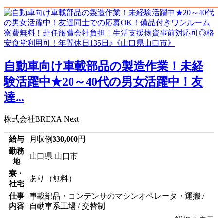
自動車向け車載部品の製造作業！未経
験活躍中★20～40代の男女活躍中！友
達...
株式会社BREXA Next
給与
月収例
330,000
円
勤務
山口県 山口市
地
寮・
あり（無料）
社宅
仕事
車載部品・コンデンサのマシンオペレータ・運搬 /
内容
自動車系工場 / 交替制