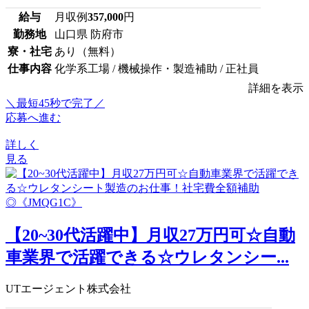
給与
月収例
357,000
円
勤務地
山口県 防府市
寮・社宅
あり（無料）
仕事内容
化学系工場 / 機械操作・製造補助 / 正社員
詳細を表示
＼最短45秒で完了／
応募へ進む
詳しく
見る
【20~30代活躍中】月収27万円可☆自動
車業界で活躍できる☆ウレタンシー...
UTエージェント株式会社