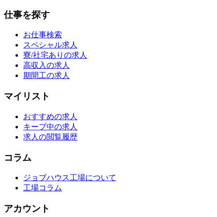
仕事を探す
お仕事検索
スペシャル求人
寮/社宅ありの求人
高収入の求人
期間工の求人
マイリスト
おすすめの求人
キープ中の求人
求人の閲覧履歴
コラム
ジョブハウス工場について
工場コラム
アカウント