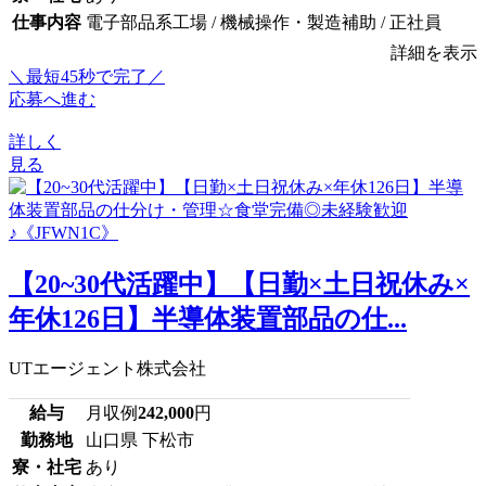
仕事内容
電子部品系工場 / 機械操作・製造補助 / 正社員
詳細を表示
＼最短45秒で完了／
応募へ進む
詳しく
見る
【20~30代活躍中】【日勤×土日祝休み×
年休126日】半導体装置部品の仕...
UTエージェント株式会社
給与
月収例
242,000
円
勤務地
山口県 下松市
寮・社宅
あり