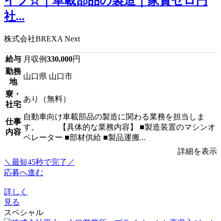
イフ☆｜車載部品の製造｜家賃ゼロ円
社...
株式会社BREXA Next
給与
月収例
330,000
円
勤務
山口県 山口市
地
寮・
あり（無料）
社宅
自動車向け車載部品の製造に関わる業務を担当しま
仕事
す。 【具体的な業務内容】 ■製造装置のマシンオ
内容
ペレーター ■部材供給 ■製品運搬...
詳細を表示
＼最短45秒で完了／
応募へ進む
詳しく
見る
スペシャル