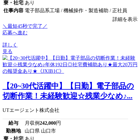
寮・社宅
あり
仕事内容
電子部品系工場 / 機械操作・製造補助 / 正社員
詳細を表示
＼最短45秒で完了／
応募へ進む
詳しく
見る
【20~30代活躍中】【日勤】電子部品の
切断作業！未経験歓迎☆残業少なめ♪...
UTエージェント株式会社
給与
月収例
242,000
円
勤務地
山口県 山口市
寮・社宅
あり