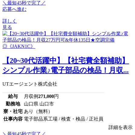
＼最短45秒で完了／
応募へ進む
詳しく
見る
【20~30代活躍中】【社宅費全額補助】
シンプル作業♪電子部品の検品！月収...
UTエージェント株式会社
給与
月収例
271,000
円
勤務地
山口県 山口市
寮・社宅
あり（無料）
仕事内容
電子部品系工場 / 検査・検品 / 正社員
詳細を表示
＼最短45秒で完了／