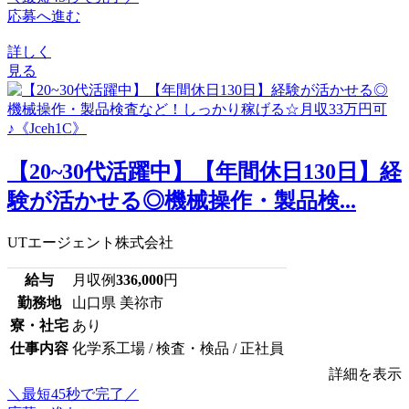
応募へ進む
詳しく
見る
【20~30代活躍中】【年間休日130日】経
験が活かせる◎機械操作・製品検...
UTエージェント株式会社
給与
月収例
336,000
円
勤務地
山口県 美祢市
寮・社宅
あり
仕事内容
化学系工場 / 検査・検品 / 正社員
詳細を表示
＼最短45秒で完了／