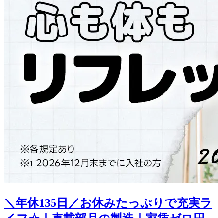
＼年休135日／お休みたっぷりで充実ラ