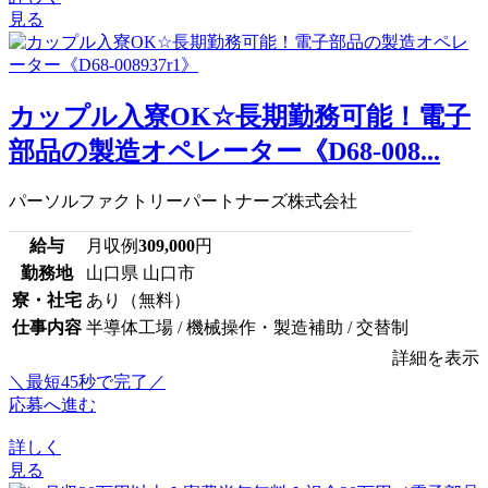
見る
カップル入寮OK☆長期勤務可能！電子
部品の製造オペレーター《D68-008...
パーソルファクトリーパートナーズ株式会社
給与
月収例
309,000
円
勤務地
山口県 山口市
寮・社宅
あり（無料）
仕事内容
半導体工場 / 機械操作・製造補助 / 交替制
詳細を表示
＼最短45秒で完了／
応募へ進む
詳しく
見る