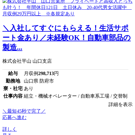
＼入社してすぐにもらえる！生活サポ
ート金あり／未経験OK！自動車部品の
製造...
株式会社平山 山口支店
給与
月収例
298,713
円
勤務地
山口県 防府市
寮・社宅
あり
仕事内容
組立・機械オペレーター / 自動車系工場 / 交替制
詳細を表示
＼最短45秒で完了／
応募へ進む
詳しく