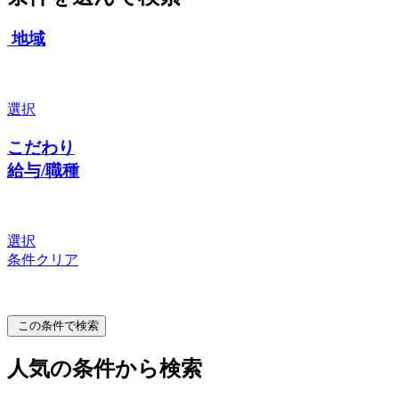
地域
選択
こだわり
給与/職種
選択
条件クリア
この条件で検索
人気の条件から検索