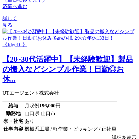
応募へ進む
詳しく
見る
【20~30代活躍中】【未経験歓迎】製品
の搬入などシンプル作業！日勤◎お
休...
UTエージェント株式会社
給与
月収例
196,000
円
勤務地
山口県 山口市
寮・社宅
あり
仕事内容
機械系工場 / 軽作業・ピッキング / 正社員
詳細を表示