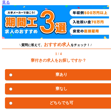
見る
おすすめ求人
\ 質問に答えて、
をチェック！ /
1 / 4
寮付きの求人をお探しですか？
寮あり
寮なし
どちらでも可