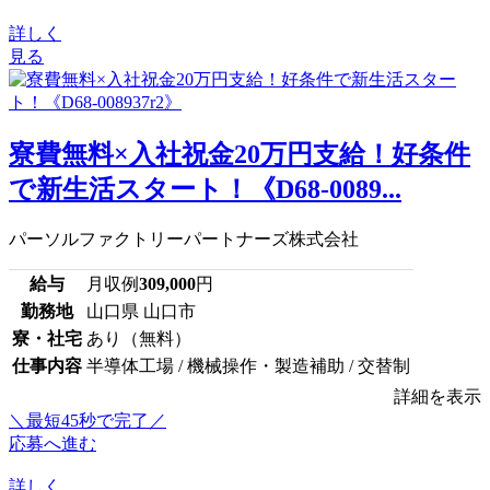
詳しく
見る
寮費無料×入社祝金20万円支給！好条件
で新生活スタート！《D68-0089...
パーソルファクトリーパートナーズ株式会社
給与
月収例
309,000
円
勤務地
山口県 山口市
寮・社宅
あり（無料）
仕事内容
半導体工場 / 機械操作・製造補助 / 交替制
詳細を表示
＼最短45秒で完了／
応募へ進む
詳しく