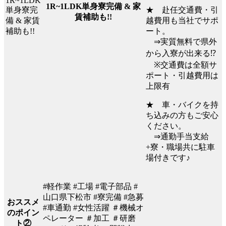
1R~1LDK単身寮完備 & 家
★ 赴任交通費・引
賃補助も!!
越費用も当社でサポ
ート。
⇒実質無料で県外
から入寮が出来る⁉
※交通費は全額サ
ポート・引越費用は
上限有
★ 車・バイクを持
ち込みの方もご安心
ください。
⇒通勤手当支給
+寮・職場共に駐車
場付きです♪
#軽作業 #工場 #電子部品 #
山口県下松市 #寮完備 #急募
おススメ
#車通勤 #女性活躍 ＃機械オ
のポイン
ペレーター ＃加工 ＃研磨
ト②