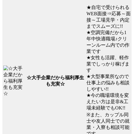
★自宅で受けられる
WEB面接⇒応募～面
接～工場見学・内定
までスムーズに!!
★空調完備だから1
年中快適職場♪クリ
ーンルーム内での作
業です
★女性も活躍、軽作
業でしっかり稼げま
す
★大型事業所なので
☆大手企業だから福利厚生
仕事上の悩みも相談
も充実☆
しやすい!!
★今の職場環境を変
えたい方は是非&工
場未経験でもOK!!
※また、カップル同
士や友人同士での就
業・入寮も相談可能
です。