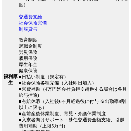
度）
交通費支給
社会保険完備
制服貸与
教育制度
退職金制度
労災保険
雇用保険
厚生年金
健康保険
福利厚
■日払い制度（規定有）
生
■社会保険各種完備（入社即日加入）
■寮費補助（4万円迄会社負担※超過する場合は各月
給与控除)
■有給休暇（入社後6ヶ月経過後に付与 ※出勤率8割
以上に限る）
■産前産後休業制度、育児・介護休業制度
■入寮者向けサポート：赴任交通費全額支給、引越
費用補助（上限5万円）