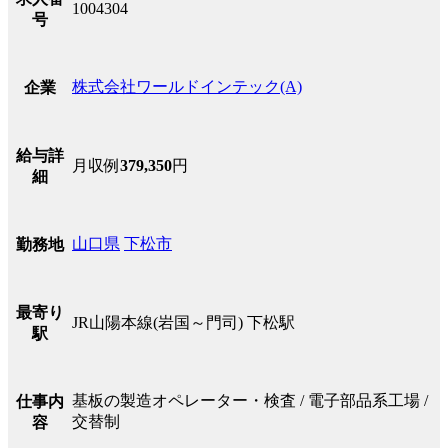
1004304
号
株式会社ワールドインテック(A)
企業
給与詳
月収例
379,350
円
細
山口県
下松市
勤務地
最寄り
JR山陽本線(岩国～門司) 下松駅
駅
基板の製造オペレーター・検査 / 電子部品系工場 /
仕事内
交替制
容