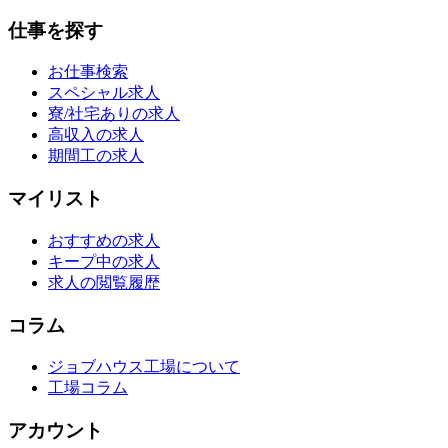
仕事を探す
お仕事検索
スペシャル求人
寮/社宅ありの求人
高収入の求人
期間工の求人
マイリスト
おすすめの求人
キープ中の求人
求人の閲覧履歴
コラム
ジョブハウス工場について
工場コラム
アカウント