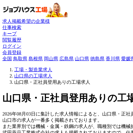
求人掲載希望の企業様
仕事検索
キープ
閲覧履歴
ログイン
会員登録
全国
鳥取県
島根県
岡山県
広島県
山口県
徳島県
香川県
愛媛
工場・製造業求人
山口県の工場求人
山口県・正社員登用ありの工場求人
山口県・正社員登用ありの工場
2026年08月03日に集計した求人情報によると、山口県・正社
山口市の求人が一番多く掲載されております。
また業界別では機械・金属・鉄鋼の求人が、職種別では機械
武田薬品工業株式会社の求人も掲載されておりますので、仕