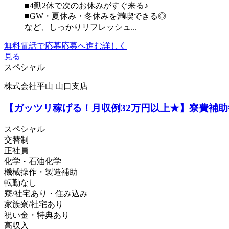
■4勤2休で次のお休みがすぐ来る♪
■GW・夏休み・冬休みを満喫できる◎
など、しっかりリフレッシュ...
無料電話で応募
応募へ進む
詳しく
見る
スペシャル
株式会社平山 山口支店
【ガッツリ稼げる！月収例32万円以上★】寮費補助毎
スペシャル
交替制
正社員
化学・石油化学
機械操作・製造補助
転勤なし
寮/社宅あり・住み込み
家族寮/社宅あり
祝い金・特典あり
高収入