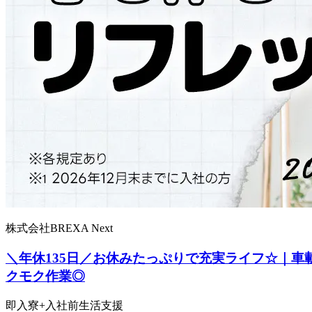
株式会社BREXA Next
＼年休135日／お休みたっぷりで充実ライフ☆｜車
クモク作業◎
即入寮+入社前生活支援