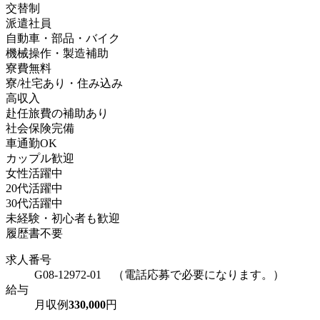
交替制
派遣社員
自動車・部品・バイク
機械操作・製造補助
寮費無料
寮/社宅あり・住み込み
高収入
赴任旅費の補助あり
社会保険完備
車通勤OK
カップル歓迎
女性活躍中
20代活躍中
30代活躍中
未経験・初心者も歓迎
履歴書不要
求人番号
G08-12972-01 （電話応募で必要になります。）
給与
月収例
330,000
円