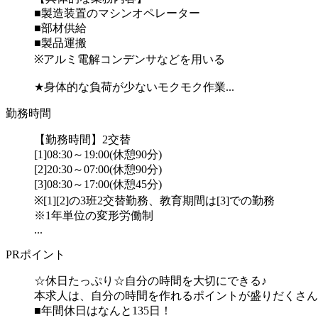
■製造装置のマシンオペレーター
■部材供給
■製品運搬
※アルミ電解コンデンサなどを用いる
★身体的な負荷が少ないモクモク作業...
勤務時間
【勤務時間】2交替
[1]08:30～19:00(休憩90分)
[2]20:30～07:00(休憩90分)
[3]08:30～17:00(休憩45分)
※[1][2]の3班2交替勤務、教育期間は[3]での勤務
※1年単位の変形労働制
...
PRポイント
☆休日たっぷり☆自分の時間を大切にできる♪
本求人は、自分の時間を作れるポイントが盛りだくさん
■年間休日はなんと135日！