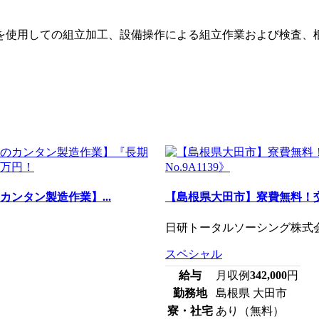
を使用しての組立加工、設備操作による組立作業および検査、
ンタン製造作業】...
【島根県大田市】寮費無料！交
日研トータルソーシング株式会社
スペシャル
給与
月収例
342,000
円
勤務地
島根県 大田市
寮・社宅
あり（無料）