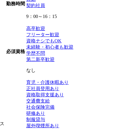
勤務時間
契約社員
9：00～16：15
高卒歓迎
フリーター歓迎
資格ナシでもOK
未経験・初心者も歓迎
必須資格
学歴不問
第二新卒歓迎
なし
育児・介護休暇あり
正社員登用あり
資格取得支援あり
交通費支給
社会保険完備
研修あり
制服貸与
ス
屋外喫煙所あり