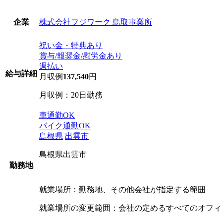
株式会社フジワーク 鳥取事業所
企業
祝い金・特典あり
賞与/報奨金/慰労金あり
週払い
給与詳細
月収例
137,540
円
月収例：20日勤務
車通勤OK
バイク通勤OK
島根県
出雲市
島根県出雲市
勤務地
就業場所：勤務地、その他会社が指定する範囲
就業場所の変更範囲：会社の定めるすべてのオフィ