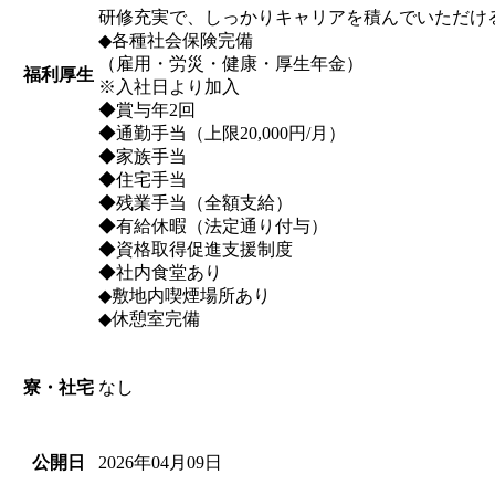
研修充実で、しっかりキャリアを積んでいただけ
◆各種社会保険完備
（雇用・労災・健康・厚生年金）
福利厚生
※入社日より加入
◆賞与年2回
◆通勤手当（上限20,000円/月）
◆家族手当
◆住宅手当
◆残業手当（全額支給）
◆有給休暇（法定通り付与）
◆資格取得促進支援制度
◆社内食堂あり
◆敷地内喫煙場所あり
◆休憩室完備
なし
寮・社宅
2026年04月09日
公開日