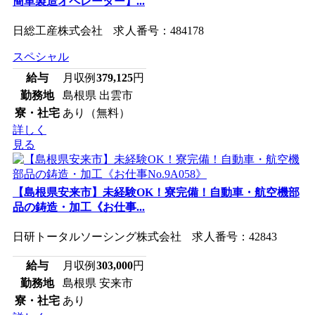
簡単製造オペレーター】...
日総工産株式会社 求人番号：484178
スペシャル
給与
月収例
379,125
円
勤務地
島根県 出雲市
寮・社宅
あり（無料）
詳しく
見る
【島根県安来市】未経験OK！寮完備！自動車・航空機部
品の鋳造・加工《お仕事...
日研トータルソーシング株式会社 求人番号：42843
給与
月収例
303,000
円
勤務地
島根県 安来市
寮・社宅
あり