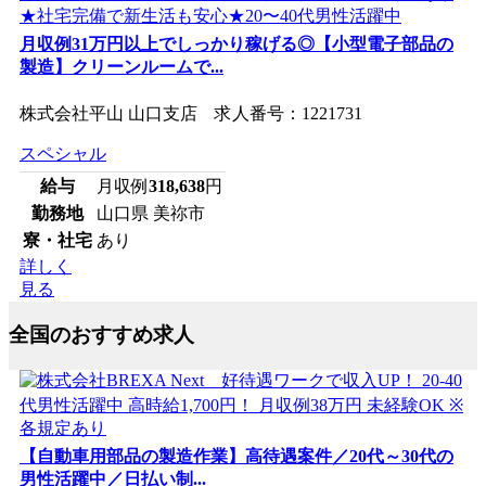
月収例31万円以上でしっかり稼げる◎【小型電子部品の
製造】クリーンルームで...
株式会社平山 山口支店 求人番号：1221731
スペシャル
給与
月収例
318,638
円
勤務地
山口県 美祢市
寮・社宅
あり
詳しく
見る
全国のおすすめ求人
【自動車用部品の製造作業】高待遇案件／20代～30代の
男性活躍中／日払い制...