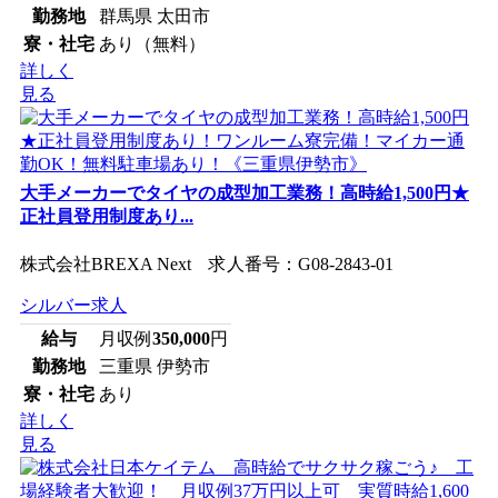
勤務地
群馬県 太田市
寮・社宅
あり（無料）
詳しく
見る
大手メーカーでタイヤの成型加工業務！高時給1,500円★
正社員登用制度あり...
株式会社BREXA Next 求人番号：G08-2843-01
シルバー求人
給与
月収例
350,000
円
勤務地
三重県 伊勢市
寮・社宅
あり
詳しく
見る