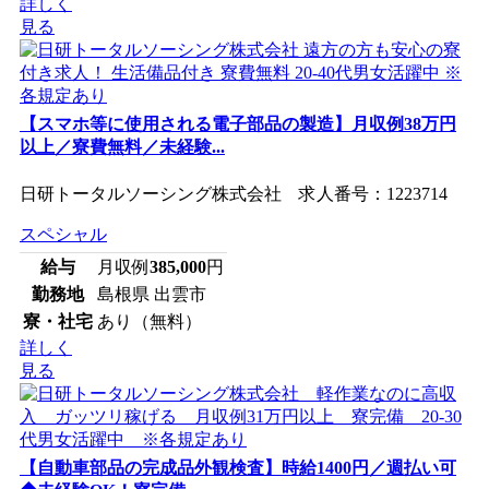
詳しく
見る
【スマホ等に使用される電子部品の製造】月収例38万円
以上／寮費無料／未経験...
日研トータルソーシング株式会社 求人番号：1223714
スペシャル
給与
月収例
385,000
円
勤務地
島根県 出雲市
寮・社宅
あり（無料）
詳しく
見る
【自動車部品の完成品外観検査】時給1400円／週払い可