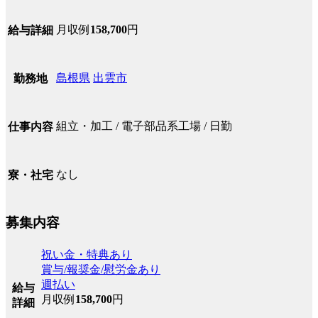
月収例
158,700
円
給与詳細
島根県
出雲市
勤務地
組立・加工 / 電子部品系工場 / 日勤
仕事内容
なし
寮・社宅
募集内容
祝い金・特典あり
賞与/報奨金/慰労金あり
週払い
給与
月収例
158,700
円
詳細