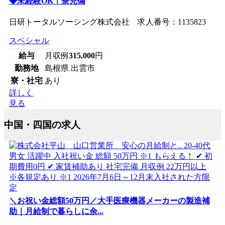
◆未経験OK！寮完備
日研トータルソーシング株式会社 求人番号：1135823
スペシャル
給与
月収例
315,000
円
勤務地
島根県 出雲市
寮・社宅
あり
詳しく
見る
中国・四国の求人
＼お祝い金総額50万円／大手医療機器メーカーの製造補
助｜月給制で暮らしに余...