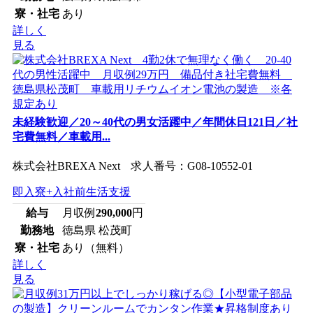
寮・社宅
あり
詳しく
見る
未経験歓迎／20～40代の男女活躍中／年間休日121日／社
宅費無料／車載用...
株式会社BREXA Next 求人番号：G08-10552-01
即入寮+入社前生活支援
給与
月収例
290,000
円
勤務地
徳島県 松茂町
寮・社宅
あり（無料）
詳しく
見る