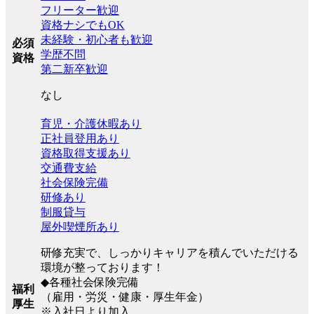
フリーター歓迎
資格ナシでもOK
未経験・初心者も歓迎
必須
学歴不問
資格
第二新卒歓迎
なし
育児・介護休暇あり
正社員登用あり
資格取得支援あり
交通費支給
社会保険完備
研修あり
制服貸与
屋外喫煙所あり
研修充実で、しっかりキャリアを積んでいただける
環境が整っております！
◆各種社会保険完備
福利
（雇用・労災・健康・厚生年金）
厚生
※入社日より加入