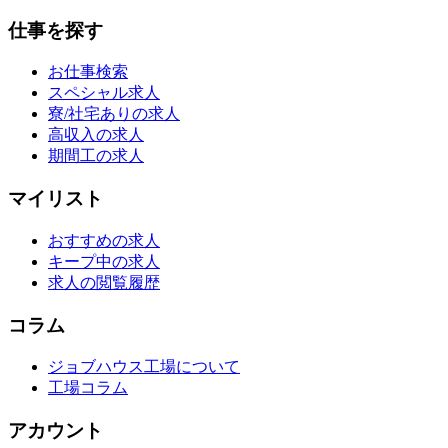
仕事を探す
お仕事検索
スペシャル求人
寮/社宅ありの求人
高収入の求人
期間工の求人
マイリスト
おすすめの求人
キープ中の求人
求人の閲覧履歴
コラム
ジョブハウス工場について
工場コラム
アカウント