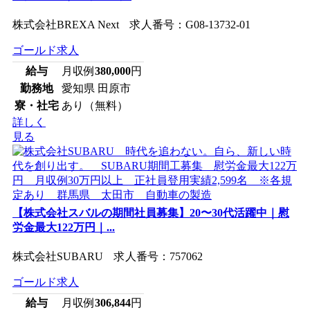
株式会社BREXA Next 求人番号：G08-13732-01
ゴールド求人
給与
月収例
380,000
円
勤務地
愛知県 田原市
寮・社宅
あり（無料）
詳しく
見る
【株式会社スバルの期間社員募集】20〜30代活躍中｜慰
労金最大122万円｜...
株式会社SUBARU 求人番号：757062
ゴールド求人
給与
月収例
306,844
円