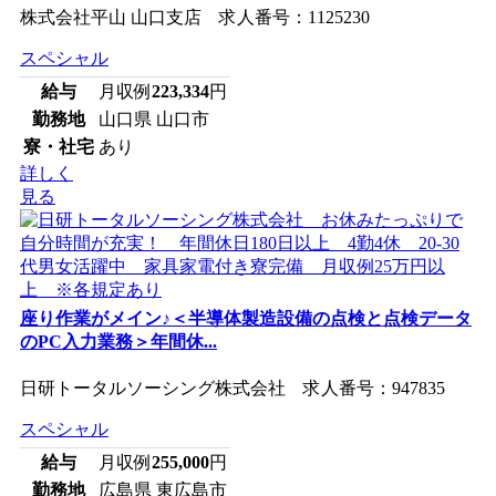
株式会社平山 山口支店 求人番号：1125230
スペシャル
給与
月収例
223,334
円
勤務地
山口県 山口市
寮・社宅
あり
詳しく
見る
座り作業がメイン♪＜半導体製造設備の点検と点検データ
のPC入力業務＞年間休...
日研トータルソーシング株式会社 求人番号：947835
スペシャル
給与
月収例
255,000
円
勤務地
広島県 東広島市