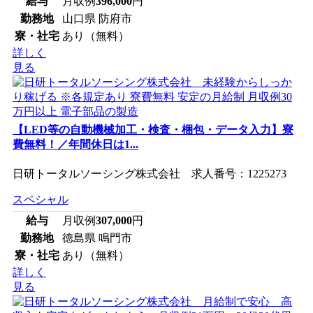
給与
月収例
396,000
円
勤務地
山口県 防府市
寮・社宅
あり（無料）
詳しく
見る
【LED等の自動機械加工・検査・梱包・データ入力】寮
費無料！／年間休日は1...
日研トータルソーシング株式会社 求人番号：1225273
スペシャル
給与
月収例
307,000
円
勤務地
徳島県 鳴門市
寮・社宅
あり（無料）
詳しく
見る