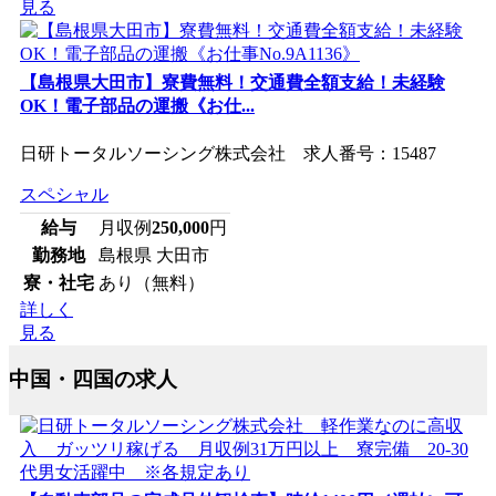
見る
【島根県大田市】寮費無料！交通費全額支給！未経験
OK！電子部品の運搬《お仕...
日研トータルソーシング株式会社 求人番号：15487
スペシャル
給与
月収例
250,000
円
勤務地
島根県 大田市
寮・社宅
あり（無料）
詳しく
見る
中国・四国の求人