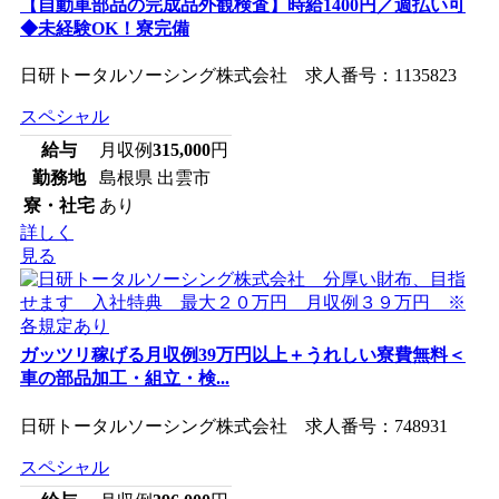
【自動車部品の完成品外観検査】時給1400円／週払い可
◆未経験OK！寮完備
日研トータルソーシング株式会社 求人番号：1135823
スペシャル
給与
月収例
315,000
円
勤務地
島根県 出雲市
寮・社宅
あり
詳しく
見る
ガッツリ稼げる月収例39万円以上＋うれしい寮費無料＜
車の部品加工・組立・検...
日研トータルソーシング株式会社 求人番号：748931
スペシャル