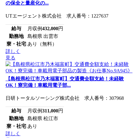
の保全と量産化の...
UTエージェント株式会社 求人番号：1227637
給与
月収例
432,000
円
勤務地
島根県 出雲市
寮・社宅
あり（無料）
詳しく
見る
【島根県松江市乃木福富町】交通費全額支給！未経験
OK！寮完備！車載用電子部...
日研トータルソーシング株式会社 求人番号：307968
給与
月収例
311,000
円
勤務地
島根県 松江市
寮・社宅
あり
詳しく