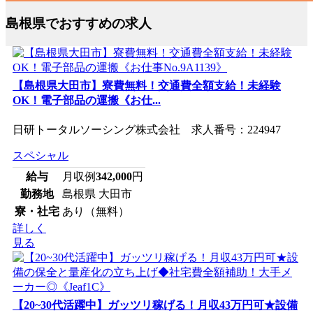
島根県でおすすめの求人
【島根県大田市】寮費無料！交通費全額支給！未経験
OK！電子部品の運搬《お仕...
日研トータルソーシング株式会社 求人番号：224947
スペシャル
給与
月収例
342,000
円
勤務地
島根県 大田市
寮・社宅
あり（無料）
詳しく
見る
【20~30代活躍中】ガッツリ稼げる！月収43万円可★設備