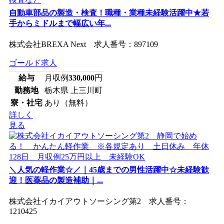
自動車部品の製造・検査！職種・業種未経験活躍中★若
手からミドルまで幅広い年...
株式会社BREXA Next 求人番号：897109
ゴールド求人
給与
月収例
330,000
円
勤務地
栃木県 上三川町
寮・社宅
あり（無料）
詳しく
見る
＼人気の軽作業☆／｜45歳までの男性活躍中☆未経験歓
迎！医薬品の製造補助｜...
株式会社イカイアウトソーシング第2 求人番号：
1210425