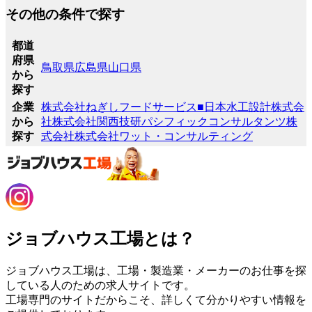
その他の条件で探す
都道
府県
鳥取県
広島県
山口県
から
探す
企業
株式会社ねぎしフードサービス
■日本水工設計株式会
から
社
株式会社関西技研
パシフィックコンサルタンツ株
探す
式会社
株式会社ワット・コンサルティング
ジョブハウス工場とは？
ジョブハウス工場は、工場・製造業・メーカーのお仕事を探
している人のための求人サイトです。
工場専門のサイトだからこそ、詳しくて分かりやすい情報を