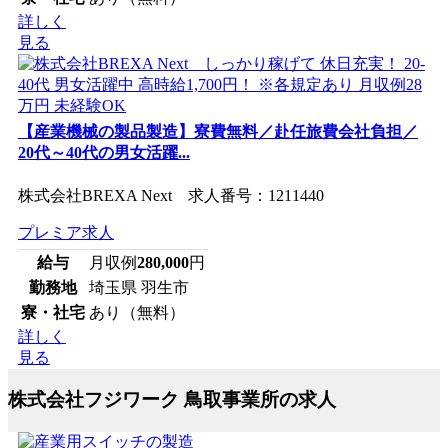
詳しく
見る
【産業機械の製品製造】寮費無料／赴任旅費会社負担／
20代～40代の男女活躍...
株式会社BREXA Next 求人番号：1211440
プレミア求人
給与
月収例
280,000
円
勤務地
埼玉県 羽生市
寮・社宅
あり（無料）
詳しく
見る
株式会社フジワーク 鳥取事業所の求人