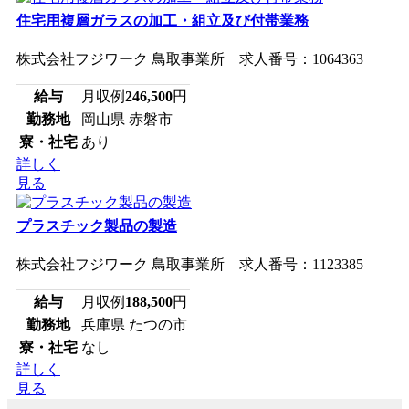
住宅用複層ガラスの加工・組立及び付帯業務
株式会社フジワーク 鳥取事業所 求人番号：1064363
給与
月収例
246,500
円
勤務地
岡山県 赤磐市
寮・社宅
あり
詳しく
見る
プラスチック製品の製造
株式会社フジワーク 鳥取事業所 求人番号：1123385
給与
月収例
188,500
円
勤務地
兵庫県 たつの市
寮・社宅
なし
詳しく
見る