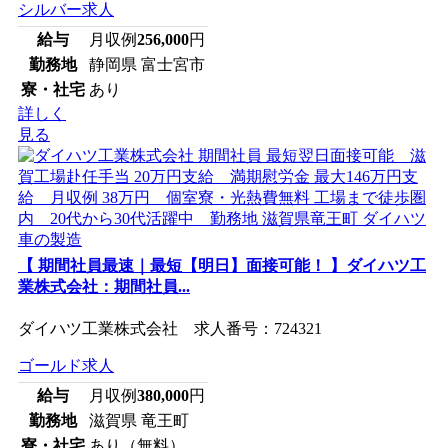
シルバー求人
給与
月収例
256,000
円
勤務地
静岡県 富士宮市
寮・社宅
あり
詳しく
見る
【 期間社員最速｜最短【明日】面接可能！ 】ダイハツ工
業株式会社：期間社員...
ダイハツ工業株式会社 求人番号：724321
ゴールド求人
給与
月収例
380,000
円
勤務地
滋賀県 竜王町
寮・社宅
あり（無料）