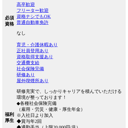
高卒歓迎
フリーター歓迎
資格ナシでもOK
必須
普通自動車免許
資格
なし
育児・介護休暇あり
正社員登用あり
資格取得支援あり
交通費支給
社会保険完備
研修あり
屋外喫煙所あり
研修充実で、しっかりキャリアを積んでいただける
環境が整っております！
◆各種社会保険完備
（雇用・労災・健康・厚生年金）
福利
※入社日より加入
厚生
◆賞与年2回
◆通勤手当（上限20,000円/月）