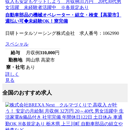
自動車部品の機械オペレーター・組立・検査【高梁市】
週払い可◆未経験OK！寮完備
日研トータルソーシング株式会社 求人番号：1062990
スペシャル
給与
月収例
310,000
円
勤務地
岡山県 高梁市
寮・社宅
あり
詳しく
見る
全国のおすすめ求人