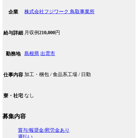
株式会社フジワーク 鳥取事業所
企業
月収例
210,000
円
給与詳細
島根県
出雲市
勤務地
加工・梱包 / 食品系工場 / 日勤
仕事内容
なし
寮・社宅
募集内容
賞与/報奨金/慰労金あり
週払い