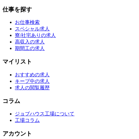
仕事を探す
お仕事検索
スペシャル求人
寮/社宅ありの求人
高収入の求人
期間工の求人
マイリスト
おすすめの求人
キープ中の求人
求人の閲覧履歴
コラム
ジョブハウス工場について
工場コラム
アカウント