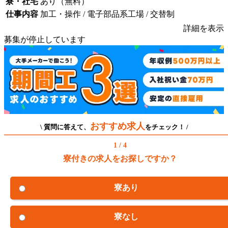
寮・社宅
あり（無料）
仕事内容
加工・操作 / 電子部品系工場 / 交替制
詳細を表示
募集が停止しています
おすすめ求人
\ 質問に答えて、
をチェック！ /
1 / 4
寮付きの求人をお探しですか？
寮あり
寮なし