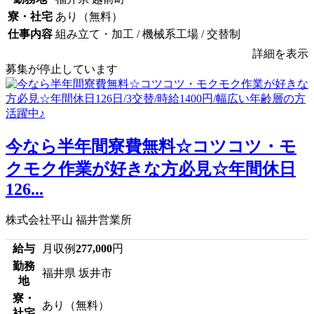
寮・社宅
あり（無料）
仕事内容
組み立て・加工 / 機械系工場 / 交替制
詳細を表示
募集が停止しています
今なら半年間寮費無料☆コツコツ・モ
クモク作業が好きな方必見☆年間休日
126...
株式会社平山 福井営業所
給与
月収例
277,000
円
勤務
福井県 坂井市
地
寮・
あり（無料）
社宅