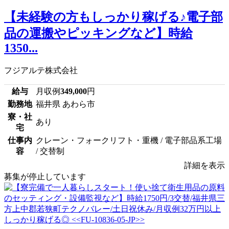
【未経験の方もしっかり稼げる♪電子部
品の運搬やピッキングなど】時給
1350...
フジアルテ株式会社
給与
月収例
349,000
円
勤務地
福井県 あわら市
寮・社
あり
宅
仕事内
クレーン・フォークリフト・重機 / 電子部品系工場
容
/ 交替制
詳細を表示
募集が停止しています