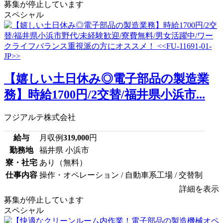
募集が停止しています
スペシャル
【嬉しい土日休み◎電子部品の製造業
務】時給1700円/2交替/福井県小浜市...
フジアルテ株式会社
給与
月収例
319,000
円
勤務地
福井県 小浜市
寮・社宅
あり（無料）
仕事内容
操作・オペレーション / 自動車系工場 / 交替制
詳細を表示
募集が停止しています
スペシャル