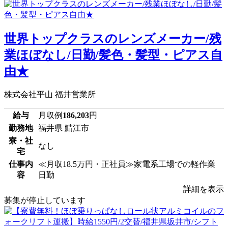
世界トップクラスのレンズメーカー/残
業ほぼなし/日勤/髪色・髪型・ピアス自
由★
株式会社平山 福井営業所
給与
月収例
186,203
円
勤務地
福井県 鯖江市
寮・社
なし
宅
仕事内
≪月収18.5万円・正社員≫家電系工場での軽作業
容
日勤
詳細を表示
募集が停止しています