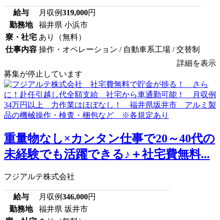
給与
月収例
319,000
円
勤務地
福井県 小浜市
寮・社宅
あり（無料）
仕事内容
操作・オペレーション / 自動車系工場 / 交替制
詳細を表示
募集が停止しています
重量物なし×カンタン仕事で20～40代の
未経験でも活躍できる♪＋社宅費無料...
フジアルテ株式会社
給与
月収例
346,000
円
勤務地
福井県 坂井市