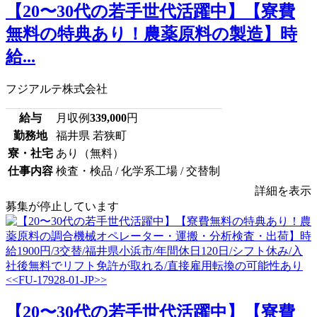
【20〜30代の若手世代活躍中】【寮費
無料の特典あり！農薬原料の製造】時
給...
フジアルテ株式会社
給与
月収例
339,000
円
勤務地
福井県 若狭町
寮・社宅
あり（無料）
仕事内容
検査・検品 / 化学系工場 / 交替制
詳細を表示
募集が停止しています
【20〜30代の若手世代活躍中】【寮費