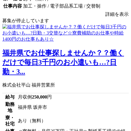
仕事内容
加工・操作 / 電子部品系工場 / 交替制
詳細を表示
募集が停止しています
福井県でお仕事探しませんか？？働く
だけで毎日3千円のお小遣いも…?日
勤・3...
株式会社平山 福井営業所
給与
月収例
250,000
円
勤務
福井県 坂井市
地
寮・
あり（無料）
社宅