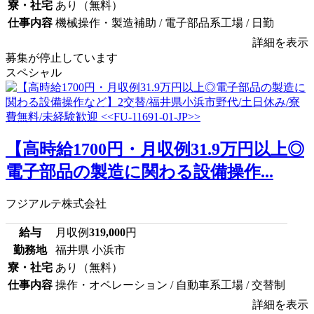
寮・社宅
あり（無料）
仕事内容
機械操作・製造補助 / 電子部品系工場 / 日勤
詳細を表示
募集が停止しています
スペシャル
【高時給1700円・月収例31.9万円以上◎
電子部品の製造に関わる設備操作...
フジアルテ株式会社
給与
月収例
319,000
円
勤務地
福井県 小浜市
寮・社宅
あり（無料）
仕事内容
操作・オペレーション / 自動車系工場 / 交替制
詳細を表示