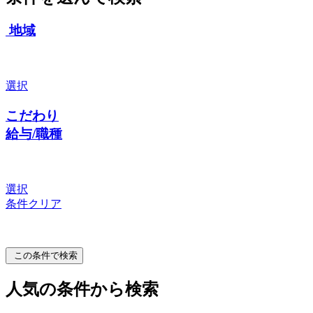
地域
選択
こだわり
給与/職種
選択
条件クリア
この条件で検索
人気の条件から検索