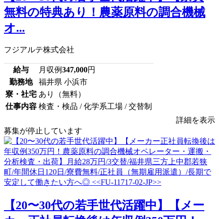
無料の特典あり！農薬原料の調合機械
オ...
フジアルテ株式会社
給与
月収例
347,000
円
勤務地
福井県 小浜市
寮・社宅
あり（無料）
仕事内容
検査・検品 / 化学系工場 / 交替制
詳細を表示
募集が停止しています
【20〜30代の若手世代活躍中】【メー