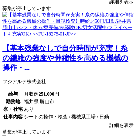
詳細を表示
募集が停止しています
【基本残業なしで自分時間が充実！糸
の繊維の強度や伸縮性を高める機械の
操作・...
フジアルテ株式会社
給与
月収例
251,000
円
勤務地
福井県 勝山市
寮・社宅
あり
仕事内容
シートの操作・検査 / 機械系工場 / 日勤
詳細を表示
募集が停止しています