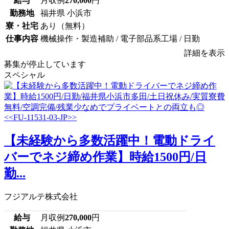
給与
月収例
270,000
円
勤務地
福井県 小浜市
寮・社宅
あり（無料）
仕事内容
機械操作・製造補助 / 電子部品系工場 / 日勤
詳細を表示
募集が停止しています
スペシャル
【未経験から多数活躍中！電動ドライ
バーでネジ締め作業】時給1500円/日
勤...
フジアルテ株式会社
給与
月収例
270,000
円