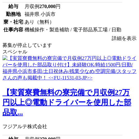
給与
月収例
270,000
円
勤務地
福井県 小浜市
寮・社宅
あり（無料）
仕事内容
機械操作・製造補助 / 電子部品系工場 / 日勤
詳細を表示
募集が停止しています
スペシャル
【実質寮費無料の寮完備で月収例27万
円以上◎電動ドライバーを使用した部
品取...
フジアルテ株式会社