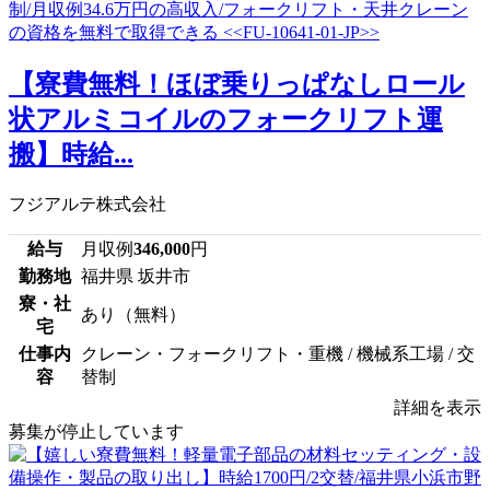
【寮費無料！ほぼ乗りっぱなしロール
状アルミコイルのフォークリフト運
搬】時給...
フジアルテ株式会社
給与
月収例
346,000
円
勤務地
福井県 坂井市
寮・社
あり（無料）
宅
仕事内
クレーン・フォークリフト・重機 / 機械系工場 / 交
容
替制
詳細を表示
募集が停止しています